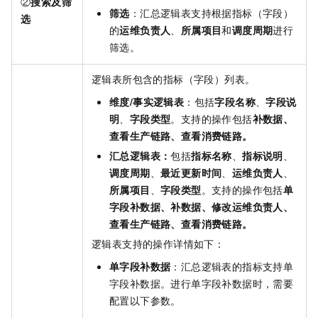
②
搜索及筛
筛选
：汇总逻辑表支持根据指标（字段）
选
的
运维负责人
、
所属项目
和
调度周期
进行
筛选。
逻辑表所包含的指标（字段）列表。
维度/事实逻辑表
：包括
字段名称
、
字段说
明
、
字段类型
。支持的操作包括
补数据、
查看生产链路、查看消费链路。
汇总逻辑表：
包括
指标名称
、
指标说明
、
调度周期
、
最近更新时间
、
运维负责人
、
所属项目
、
字段类型
。支持的操作包括
单
字段补数据、补数据、修改运维负责人、
查看生产链路、查看消费链路。
逻辑表支持的操作详情如下：
单字段补数据
：汇总逻辑表的指标支持单
字段补数据。进行单字段补数据时，需要
配置以下参数。