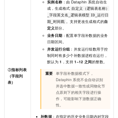
实例名称
：由
Dataphin
系统自动生
成，生成格式
自定义（逻辑表名称）
_字段英文名_逻辑表模型
ID_运行日
。支持更改生成格式的
自
期_时间戳
定义
部分。
业务日期
：配置单字段补数据的业务
日期区间。
并发运行分组
：并发运行组数用于控
制同时有多少个补数据进程在运行，
默认为
1
，支持
1~12
之间
的整数。
③
指标列表
重要
单字段补数据模式下，
（字段列
Dataphin
系统不会自动识别
表）
并选中数据一致性或同物化节
点原则下的相关字段进行操
作，可能影响下游数据正确
性。
补数据
：在指定的历史业务日期内对字段