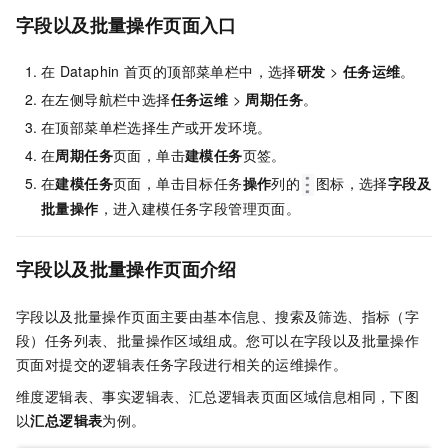
字段以及批量操作
页面入口
在
Dataphin
首页的顶部菜单栏中，选择
研发
>
任务运维
。
在左侧导航栏中选择
任务运维
>
周期任务
。
在顶部菜单栏选择生产或开发环境。
在
周期任务
页面，单击
建模任务
页签。
在
建模任务
页面，单击目标任务
操作
列的
图标，选择
字段及
批量操作
，进入建模任务字段管理页面。
字段以及批量操作页面介绍
字段以及批量操作页面主要由基本信息、搜索及筛选、指标（字
段）任务列表、批量操作区域组成。您可以在字段以及批量操作
页面对提交的逻辑表任务字段进行相关的运维操作。
维度逻辑表、事实逻辑表、汇总逻辑表页面区域信息相同，下图
以
汇总逻辑表
为例。