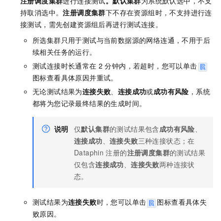
注册调度集群
进行连接测试
。
默认集群
为系统默认选中，不支
持取消选中。
注册调度集群
下不存在资源组时，不支持进行连
接测试，需先创建资源组后再进行测试连接。
所选集群只用于测试与当前数据源的网络连通，不用于后
续相关任务的运行。
测试连接时长通常在
2
分钟内，若超时，您可以单击
图标查看具体原因并重试。
无论测试结果为
连接失败
、
连接成功
或
成功有风险
，系统
都将为您记录最终结果的生成时间。
说明
仅
默认集群
的测试结果包含
成功有风险
、
连接成功
、
连接失败
三种连接状态；在
Dataphin
注册的
注册调度集群
的测试结果
仅包含
连接成功
、
连接失败
两种连接状
态。
测试结果为
连接失败
时，您可以单击
图标查看具体失
败原因。