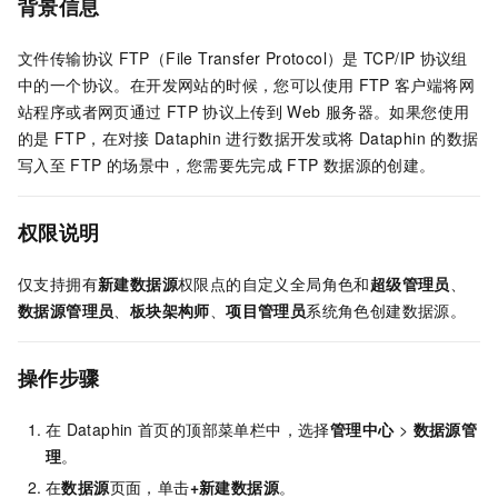
背景信息
文件传输协议
FTP（File Transfer Protocol）是
TCP/IP
协议组
中的一个协议。在开发网站的时候，您可以使用
FTP
客户端将网
站程序或者网页通过
FTP
协议上传到
Web
服务器。如果您使用
的是
FTP，在对接
Dataphin
进行数据开发或将
Dataphin
的数据
写入至
FTP
的场景中，您需要先完成
FTP
数据源的创建。
权限说明
仅支持拥有
新建数据源
权限点的自定义全局角色和
超级管理员
、
数据源管理员
、
板块架构师
、
项目管理员
系统角色创建数据源。
操作步骤
在
Dataphin
首页的顶部菜单栏中，选择
管理中心
>
数据源管
理
。
在
数据源
页面，单击
+新建数据源
。