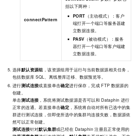
括以下两种：
PORT
（主动模式）：客户
connectPattern
端打开一个端口等服务器建
立数据连接。
PASV
（被动模式）：服务
器打开一个端口等客户端建
立数据连接。
选择
默认资源组
，该资源组用于运行与当前数据源相关任务，
包括数据库
SQL、离线整库迁移、数据预览等。
进行
测试连接
或直接单击
确定
进行保存，完成
FTP
数据源的
创建。
单击
测试连接
，系统将测试数据源是否可以和
Dataphin
进行
正常的连通。若直接单击
确定
，系统将自动对所有已选中的集
群进行测试连接，但即使所选中的集群均连接失败，数据源依
然可以正常创建。
测试连接
针对
默认集群
或已经在
Dataphin
注册且正常使用的