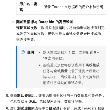
用户名
、
密
登录
Teradata
数据库的用户名和密码。
码
配置数据源与
Dataphin
的高级设置。
连接重试次数
：数据库连接超时，将自动重试连接直到完
成设定的重试次数。若达到最大重试次数仍未连接成功，
则连接失败。
说明
默认重试次数为
1
次
，支持配置
0～
10
之间参数。
连接重试次数将默认应用于
离线集成
任务
与
全域质量
（需开通资产质量功
能模块），离线集成任务中支持单独
配置任务级别的重试次数。
选择
默认资源组
，该资源组用于运行与当前数据源相关任务，
包括数据库
SQL、离线整库迁移、数据预览等。
进行
测试连接
或直接单击
确定
进行保存，完成
Teradata
数据