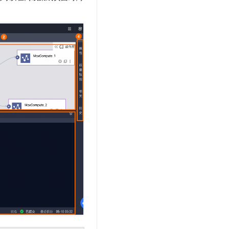
文戏情感细腻自然，动作戏激烈拳拳到肉，实现更强表演能力
支持中英文自由切换，具备更强的噪声鲁棒性
云聚AI 严选权益
SSL 证书
，一键激活高效办公新体验
精选AI产品，从模型到应用全链提效
堡垒机
AI 用量加速计划
应用
防火墙
、识别商机，让客服更高效、服务更出色。
新老同享，达量后返
千问办公
主机安全
NEW
的智能体编程平台
一站式AI生产力平台
AI 应用及服务市场
伶鹊
企业级人与Agent协作平台，接入和调度多个数字员工
智能客服平台，对话机器人、对话分析、智能外呼
AI 应用
大模型服务平台百炼 - 全妙
大模型
应用创作平台
多模态内容创作工具，已接入 DeepSeek
自然语言处理
数据标注
机器学习
息提取
与 AI 智能体进行实时音视频通话
从文本、图片、视频中提取结构化的属性信息
构建支持视频理解的 AI 音视频实时通话应用