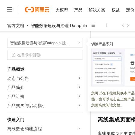
大模型
产品
解决方案
权益
定价
官方文档
智能数据建设与治理 Dataphin
大模型
产品
解决方案
权益
定价
云市场
伙伴
服务
了解阿里云
精选产品
精选解决方案
普惠上云
产品定价
精选商城
成为销售伙伴
售前咨询
为什么选择阿里云
千问AI平台
智能数据建设与治
首页
智能数据建设与治理Dataphin-独享模式（半托管版）
了解云产品的定价详情
切换产品系列
大模型服务平台百炼
睿译宝，AI翻译排版一
普惠上云 官方力荐
分销伙伴
在线服务
网站建设
什么是云计算
大
大模型服务与应用平台
上传文档即自动完成翻译和
云服务器38元/年起，超
离线集成
咨询伙伴
多端小程序
技术领先
云上成本管理
售后服务
千问大模型
GLM-5.2：长任务时代
官方推荐返现计划
大模型
大模型
精选产品
精选解决方案
Salesforce 国际版订阅
稳定可靠
产品概述
管理和优化成本
多元化、高性能、安全可靠
推荐新用户得奖励，单订单
更新时间：
2026-03-05
销售伙伴合作计划
自助服务
动态与公告
友盟天域
安全合规
人工智能与机器学习
AI
文本生成
无影云电脑
Hermes Agent，打造
云工开物
离线集成支持多种
无影生态合作计划
在线服务
产品简介
观测云
分析师报告
随时随地安全接入的云上超
自主进化，持久记忆，越用
高校专属算力普惠，学生认
计算
互联网应用开发
您可以在下拉框切换本产品
Qwen3.8-Max
成单条管道。离线
HOT
产品计费
Salesforce On Alibaba C
工单服务
能，也可以点击左上角产品
智能体时代全能旗舰模型
Tuya 物联网平台阿里云
研究报告与白皮书
输出组件也会自动
云解析DNS
快速拥有专属 OpenClaw
Consulting Partner 合
大数据
容器
产品购买与启动指引
您更高效阅读文档。
免费试用
短信专区
蓝凌 OA
Qwen3.7-Plus
AI 大模型销售与服务生
现代化应用
存储
天池大赛
离线集成页面
能看、能想、能动手的多模
快速入门
云原生大数据计算服务 Max
解决方案免费试用 新老
电子合同
面向分析的企业级SaaS模
最高领取价值200元试用
离线数仓构建流程
安全
网络与CDN
AI 算法大赛
Qwen3-VL-Plus
离线集成页面主要
畅捷通