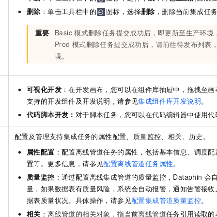
删除
：单击工具栏中的
图标，选择
删除
，删除当前集成任
重要
Basic
模式删除任务提交成功后，即更新至生产环境，
Prod
模式删除任务提交成功后，请前往待发布列表
境。
可视化开发
：在开发画布，您可以在组件库抽屉中，拖拽至画布进
支持的开发组件及开发说明，请参见
集成组件库开发说明
。
代码脚本开发：
对于脚本任务，您可以在代码编辑器中使用代
配置及管理支持集成任务的属性配置、质量监控、相关、历史。
属性配置
：配置离线管道任务的属性，包括基本信息、调度配
置等。更多信息，请参见
配置离线管道任务属性
。
质量监控
：通过配置离线集成管道的质量监控，Dataphin
会
量，如果数据表有质量风险，系统会自动报警，通知告警接收
据表质量状况。具体操作，请参见
配置集成管道质量监控
。
相关
：
离线管道的相关对象，指
当前
离线管道
任务引用读取的