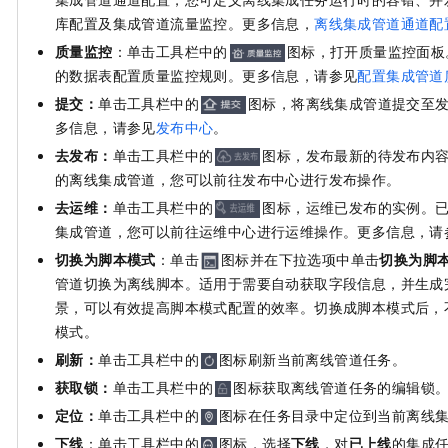
库配置及集成管道流量监控。更多信息，
离线集成管道通道配
质量监控
：单击工具栏中的
图标，打开质量监控面板
的数据表配置质量监控规则。更多信息，请参见
配置集成管道
提交：
单击工具栏中的
图标，将离线集成管道提交至
多信息，请参见
发布中心
。
去发布：
单击工具栏中的
图标，发布最新的待发布内容
的离线集成管道，您可以前往发布中心进行发布操作。
去运维：
单击工具栏中的
图标，运维已发布的实例。
集成管道，您可以前往运维中心进行运维操作。更多信息，请
切换为脚本模式
：单击
图标并在下拉选项中单击
切换为脚
管道切换为离线脚本。适用于需要自动获取字段信息，并生成
景，可以有效提高脚本模式配置的效率。切换成脚本模式后，
模式。
刷新：
单击工具栏中的
图标刷新当前离线管道任务。
获取锁：
单击工具栏中的
图标获取离线管道任务的编辑锁
定位：
单击工具栏中的
图标在任务目录中定位到当前离线
下线
：单击工具栏中的
图标，选择
下线
，对
已上线
的集成