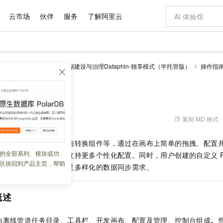
云市场
伙伴
服务
了解阿里云
AI 特惠
数据与 API
成为产品伙伴
企业增值服务
最佳实践
价格计算器
AI 场景体
基础软件
产品伙伴合
阿里云认证
市场活动
配置报价
大模型
理 Dataphin
智能数据建设与治理Dataphin-独享模式（半托管版）
操作指
自助选配和估算价格
步到位
域名与网站
智启 AI 普惠权益
产品生态集成认证中心
企业支持计划
云上春晚
Qwen Audio：打造专属 AI 语音助手
千问官方 MaaS 平台，为开发者和 Agent 而生，新用户赠送 1 亿 + tokens 额度
云服务器 EC
一句话生成原生
AI Coding
阿里云Maa
2026 阿里云
为企业打
数据集
Windows
大模型认证
模型
NEW
NEW
格式还原
值低价云产品抢先购
提供智能易用的域名与建站服务
至高享 1亿+免费 tokens，加速 Al 应用落地
Qwen-Audio-3.0-Realtime 端到端实时语音角色扮演
安全可靠、弹
输入一句话想法,
智能编程，一键
产品生态伙伴
专家技术服务
云上奥运之旅
弹性计算合作
阿里云中企出
手机三要素
宝塔 Linux
全部认证
价格优势
开源旗舰模型
对象存储 OSS
即刻拥有 DeepSeek-V4-Pro
阿里云 OPC 创新助力计划
云数据库 RD
一键部署幻兽
AI 电商营销
产品生态伙伴工作台
企业增值服务台
云栖战略参考
云存储合作计
云栖大会
身份实名认证
CentOS
训练营
推动算力普惠，释放技术红利
的大模型服务
最高返9万
真正可用的 1M 上下文,一次完成代码全链路开发
轻松解锁专属 DeepSeek-V4-Pro
至高百万元 Token 补贴，加速一人公司成长
稳定、安全、高性价比、高性能的云存储服务
一键购买专属
从图文生成到
复制 MD 格式
 05:34:27
云上的中国
数据库合作计
活动全景
短信
Docker
图片和
自进化智能体
人工智能平台 PAI
5 分钟轻松部署专属 QwenPaw
Token Plan 模型订阅计划
Qoder
高效搭建 AI
AI 广告创作
企业成长
大模型
NEW
HOT
信息公告
组件，包括输入、输出与转换组件等，通过在画布上简单的拖拽、配置
看见新力量
云网络合作计
OCR 文字识别
JAVA
级电脑
越聪明
证享300元代金券
一站式AI开发、训练和推理服务
Qwen3.8-Max 首发尝鲜，限时加量 10 倍，夜间低至2折
从聊天伙伴进化为能主动干活的本地数字员工
面向真实软件
图文、视频一
的全部系列、模块或功
Kimi-K3
HappyHors
集成也支持脚本模式，支持更多个性化配置。同时，用户创建的自定义
NEW
魔搭 Mode
loud
服务实践
官网公告
区块回到产品主页，帮助
Kimi 最新旗舰模型，长程编程与推理利器
让文字生成流
金融模力时刻
Salesforce O
版
在创建在组件库中，满足多样化的数据同步需求。
发票查验
全能环境
Qoder CN
Claude Code + GStack 打造工程团队
千问办公，限时限量积分加倍
云原生数据库 P
低代码高效构
AI 建站
NEW
作计划
计划
创新中心
魔搭 ModelSc
健康状态
让AI从“聊天伙伴”进化为能干活的“数字员工”
覆盖公网/内网、递归/权威、移动APP等全场景解析服务
安装技能 GStack，拥有专属 AI 工程团队
你的AI工作搭子，覆盖日常办公高频场景
基于千问大模型等，支持代码智能生成、研发智能问答
0 代码专业建
客户案例
天气预报查询
操作系统
Deepseek-v4-pro
HappyHors
态合作计划
概述
态智能体模型
旗舰 MoE 大模型，百万上下文与顶尖推理能力
图生视频，流
Compute
同享
容器服务 Kubernetes 版 ACK
万小智 AI 建站低至 15元/月
云防火墙
AI 短剧/漫剧
快递物流查询
WordPress
成为服务伙
高校合作
式云数据仓库
点，立即开启云上创新
提供一站式管理容器应用的 K8s 服务
送.CN域名，送备案服务码
云原生的云上
AI助力短剧
GLM-5.2
Wan2.7-T
由离线管道任务目录、工具栏、开发画布、配置及管理、控制台组成
。
Ubuntu