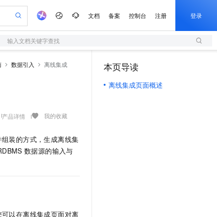
文档
备案
控制台
注册
登录
输入文档关键字查找
验
作计划
器
AI 活动
专业服务
服务伙伴合作计划
开发者社区
加入我们
服务平台百炼
阿里云 OPC 创新助力计划
南
数据引入
离线集成
本页导读
（0）
一站式生成采购清单，支持单品或批量购买
S
可编辑精美 PPT 文稿
S产品伙伴计划（繁花）
峰会
造的大模型服务与应用开发平台
轻量应用服务器
Agency Agents：拥有专属领域专家
AI 生产力先锋
Al MaaS 服务伙伴赋能合作
域名
博文
Careers
至高可申请百万元
离线集成页面概述
性可伸缩的云计算服务
 轻松生成专业的 PPT
开启高性价比 AI 编程新体验
先锋实践拓展 AI 生产力的边界
快速构建应用程序和网站，即刻迈出上云第一步
多领域专家智能体,一键组建 AI 虚拟交付团队
Token 补贴，五大权
计划
海大会
伙伴信用分合作计划
商标
问答
社会招聘
益加速 OPC 成功
S
帕鲁游戏服务器
数字证书管理服务（原SSL证书）
HappyHorse 打造一站式影视创作平台
飞天发布时刻
HOT
划
备案
电子书
校园招聘
联机服务器，轻松开启游戏
视频创作，一键激活电商全链路生产力
全托管，含MySQL、PostgreSQL、SQL Server、MariaDB多引擎
实现全站HTTPS，呈现可信的WEB访问
所见，即是所愿
可视化编排打通从文字构思到成片全链路闭环
我的收藏
产品详情
更多支持
划
公司注册
镜像站
视频生成
语音识别与合成
 智能体与工作流应用
短信服务
漫剧工坊：一站式动画创作平台
AI 实训营
并组装的方式，生成离线集
合作伙伴培训与认证
划
上云迁移
的智能体编程平台
站生成，高效打造优质广告素材
通过阿里云百炼高效搭建AI应用,助力高效开发
快速生产连贯的高质量长漫剧
从基础到进阶，Agent 创客手把手教你
国内短信简单易用，安全可靠，秒级触达，全球覆盖200+国家和地区。
e-1.1-T2V
Qwen3-TTS-Flash
RDBMS
数据源的输入与
lScope
我要反馈
查询合作伙伴
畅细腻的高质量视频
离线语音合成大模型，多语言方言自适应，低延迟高稳定
n Alibaba Cloud ISV 合作
代维服务
olarDB
建企业门户网站
大数据开发治理平台 DataWorks
10 分钟搭建微信、支付宝小程序
创新加速
ope
登录合作伙伴管理后台
我要建议
站，无忧落地极速上线
以可视化方式快速构建移动和 PC 门户网站
100%兼容MySQL、PostgreSQL，兼容Oracle，支持集中和分布式
高效部署网站，快速应用到小程序
Data Agent 驱动的一站式 Data+AI 开发治理平台
e-1.1-I2V
Cosyvoice-V3-Flash
安全
畅自然，细节丰富
高表现力语音合成大模型，语音克隆听感自然
我要投诉
上云场景组合购
伴
边界网络安全防护产品
漫剧创作，剧本、分镜、视频高效生成
覆盖90%+业务场景，专享组合折扣价
2V
VPN
Fun-ASR
您可以在离线集成页面对离