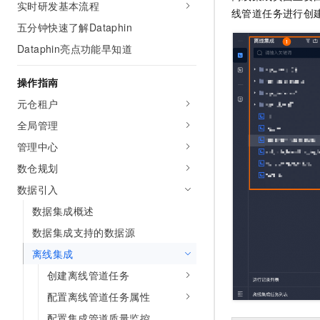
实时研发基本流程
AI 产品 免费试用
网络
线管道任务进行创
安全
云开发大赛
Tableau 订阅
五分钟快速了解Dataphin
1亿+ 大模型 tokens 和 
可观测
入门学习赛
中间件
AI空中课堂在线直播课
Dataphin亮点功能早知道
140+云产品 免费试用
大模型服务
上云与迁云
产品新客免费试用，最长1
数据库
操作指南
生态解决方案
千问AI平台-Token Plan
企业出海
大模型ACA认证体验
元仓租户
大数据计算
助力企业全员 AI 认知与能
行业生态解决方案
全局管理
政企业务
媒体服务
千问AI平台-模型体验
开发者生态解决方案
管理中心
在线体验全尺寸、多种模态
企业服务与云通信
数仓规划
AI 开发和 AI 应用解决
Happy 系列大模型
数据引入
域名与网站
数据集成概述
终端用户计算
数据集成支持的数据源
Serverless
大模型解决方案
离线集成
创建离线管道任务
开发工具
快速部署 Dify，高效搭建 
配置离线管道任务属性
迁移与运维管理
配置集成管道质量监控