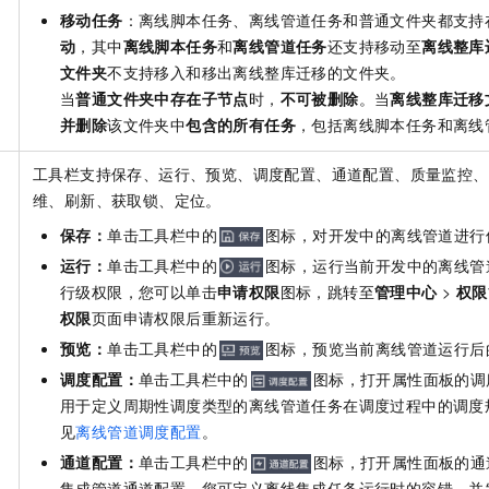
移动任务
：离线脚本任务、离线管道任务和普通文件夹都支持
动
，其中
离线脚本任务
和
离线管道任务
还支持移动至
离线整库
文件夹
不支持移入和移出离线整库迁移的文件夹。
当
普通文件夹中存在子节点
时，
不可被删除
。当
离线整库迁移
并删除
该文件夹中
包含的所有任务
，包括离线脚本任务和离线
工具栏支持保存、运行、预览、调度配置、通道配置、质量监控、
维、刷新、获取锁、定位。
保存：
单击工具栏中的
图标，对开发中的离线管道进行
运行：
单击工具栏中的
图标，运行当前开发中的离线管
行级权限，您可以单击
申请权限
图标，跳转至
管理中心
>
权限
权限
页面申请权限后重新运行。
预览：
单击工具栏中的
图标，预览当前离线管道运行后
调度配置：
单击工具栏中的
图标，打开属性面板的调
用于定义周期性调度类型的离线管道任务在调度过程中的调度
见
离线管道调度配置
。
通道配置：
单击工具栏中的
图标，打开属性面板的通
集成管道通道配置，您可定义离线集成任务运行时的容错、并发