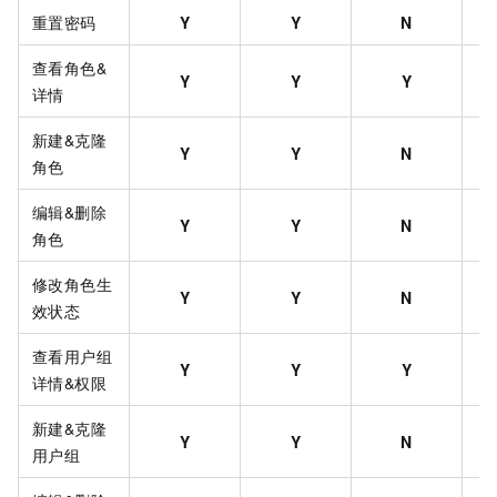
重置密码
Y
Y
N
查看角色&
Y
Y
Y
详情
新建&克隆
Y
Y
N
角色
编辑&删除
Y
Y
N
角色
修改角色生
Y
Y
N
效状态
查看用户组
Y
Y
Y
详情&权限
新建&克隆
Y
Y
N
用户组