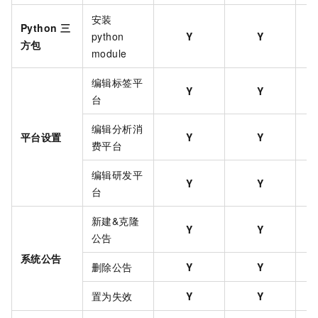
安装
Python
三
python
Y
Y
方包
module
编辑标签平
Y
Y
台
编辑分析
消
平台设置
Y
Y
费
平台
编辑研发平
Y
Y
台
新建&克隆
Y
Y
公告
系统公告
删除公告
Y
Y
置为失效
Y
Y