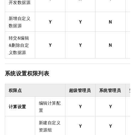
开发数据源
新增自定义
Y
Y
N
数据源
转交&编辑
&删除自定
Y
Y
N
义数据源
系统设置权限列表
权限点
超级管理员
系统管理员
安
编辑计算配
计算设置
Y
Y
置
新建自定义
Y
Y
资源组