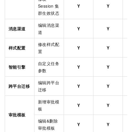
Session
集
Y
Y
群生效状态
编辑消息渠
消息渠道
Y
Y
道
修改样式配
样式配置
Y
Y
置
自定义任务
智能引擎
Y
Y
参数
编辑跨平台
跨平台迁移
Y
Y
迁移
新增审批模
Y
Y
板
审批模板
编辑&删除
Y
Y
审批模板