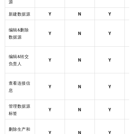
源
新建数据源
Y
N
Y
编辑&删除
Y
N
Y
数据源
编辑&转交
Y
N
Y
负责人
查看连接信
Y
N
Y
息
管理数据源
Y
N
Y
标签
删除生产和
Y
N
Y