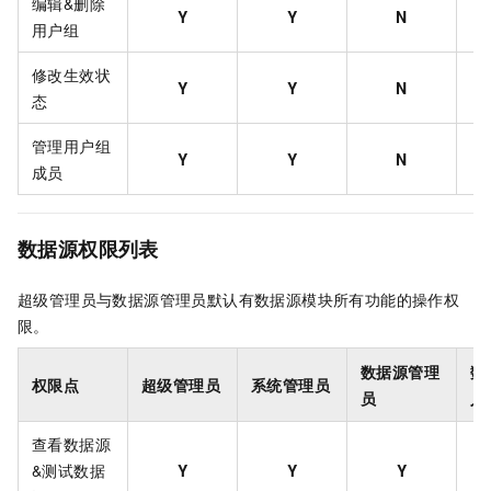
编辑&删除
Y
Y
Y
N
用户组
修改生效状
Y
Y
Y
N
态
管理用户组
Y
Y
Y
N
成员
数据源权限列表
超级管理员与数据源管理员默认有数据源模块所有功能的操作权
限。
数据源管理
数
权限点
超级管理员
系统管理员
员
人
查看数据源
&测试数据
Y
Y
Y