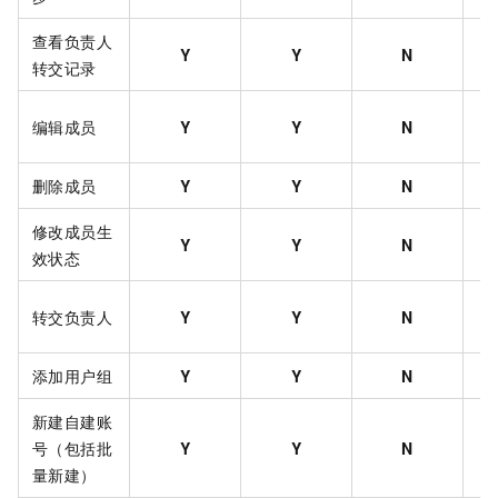
查看负责人
Y
Y
N
转交记录
Y
编辑成员
Y
Y
N
删除成员
Y
Y
N
修改成员生
Y
Y
N
效状态
Y
转交负责人
Y
Y
N
添加用户组
Y
Y
N
新建自建账
号（包括批
Y
Y
N
量新建）