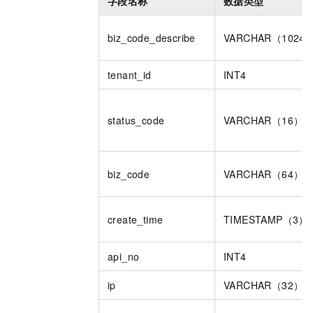
字段名称
数据类型
biz_code_describe
VARCHAR（1024
tenant_id
INT4
status_code
VARCHAR（16）
biz_code
VARCHAR（64）
create_time
TIMESTAMP（3）
api_no
INT4
ip
VARCHAR（32）