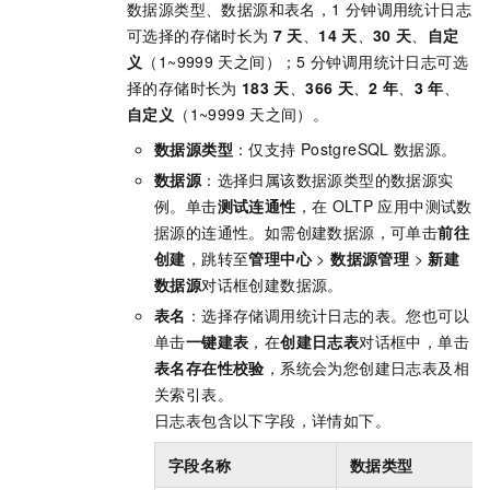
数据源类型、数据源和表名，1
分钟调用统计日志
可选择的存储时长为
7
天
、
14
天
、
30
天
、
自定
义
（1~9999
天之间）；5
分钟调用统计日志可选
择的存储时长为
183
天
、
366
天
、
2
年
、
3
年
、
自定义
（1~9999
天之间）。
数据源类型
：仅支持
PostgreSQL
数据源。
数据源
：选择归属该数据源类型的数据源实
例。单击
测试连通性
，在
OLTP
应用中测试数
据源的连通性。如需创建数据源，可单击
前往
创建
，跳转至
管理中心
>
数据源管理
>
新建
数据源
对话框创建数据源。
表名
：选择存储调用统计日志的表。您也可以
单击
一键建表
，在
创建日志表
对话框中，单击
表名存在性校验
，系统会为您创建日志表及相
关索引表。
日志表包含以下字段，详情如下。
字段名称
数据类型