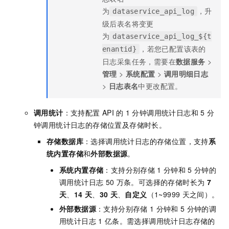
为
，升
dataservice_api_log
级后表名将变更
为
dataservice_api_log_${t
，若您已配置该表的
enantid}
日志采集任务，需要在
数据服务
>
管理
>
系统配置
>
调用明细日志
>
日志表名
中更改配置。
调用统计
：支持配置
API
的
1
分钟调用统计日志和
5
分
钟调用统计日志的存储位置及存储时长。
存储数据库
：选择调用统计日志的存储位置，支持
系
统内置存储
和
外部数据源
。
系统内置存储
：支持分别存储
1
分钟和
5
分钟的
调用统计日志
50
万条。
可选择的存储时长为
7
天
、
14
天
、
30
天
、
自定义
（1~9999
天之间）。
外部数据源
：支持分别存储
1
分钟和
5
分钟的调
用统计日志
1
亿条。需选择调用统计日志存储的