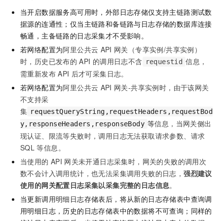
当开启数据服务高可用时，外部日志存储仅支持主链路测试数
据源的连通性；仅当主链路和备链路与日志存储的数据库连接
畅通，主备链路的日志采集才不受影响。
若网络配置为
阿里公共云
API
网关（专享实例/共享实例）
时，历史已发布的
API
的调用日志不含
信息，
requestid
需重新发布
API
后才可采集日志。
若网络配置为
阿里公共云
API
网关-共享实例时，由于该网关
不支持采
集
requestQueryString,requestHeaders,requestBod
等
信息，当网关侧出
y,responseHeaders,responseBody
现认证、限流等失败时，调用日志无法获取请求参数、请求
SQL
等信息。
当使用的
API
网关未开通日志采集时，网关的失败的调用次
数不会计入调用统计，也无法采集调用失败的日志，
强烈建议
使用的网关配置日志采集以采集完整的日志信息
。
当更新
调用明细日志
存储表后，将从新的日志存储表中查询调
用明细日志，历史的日志存储表中的数据将不可查询；同样的