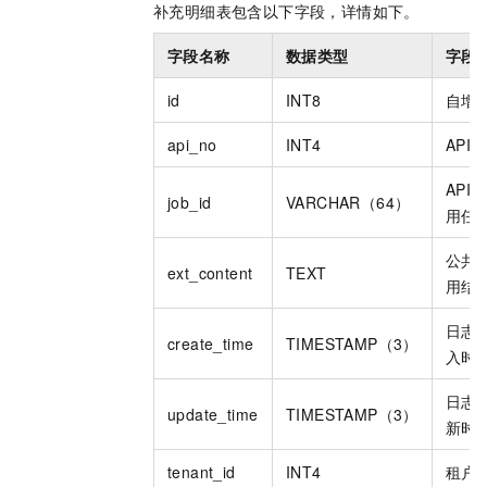
补充明细表包含以下字段，详情如下。
字段名称
数据类型
字段
id
INT8
自增
api_no
INT4
API
API
job_id
VARCHAR（64）
用任
公共
ext_content
TEXT
用结
日志
create_time
TIMESTAMP（3）
入时
日志
update_time
TIMESTAMP（3）
新时
tenant_id
INT4
租户