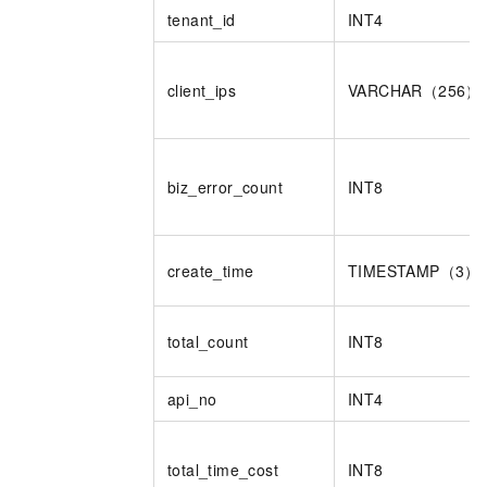
tenant_id
INT4
client_ips
VARCHAR（256）
biz_error_count
INT8
create_time
TIMESTAMP（3）
total_count
INT8
api_no
INT4
total_time_cost
INT8