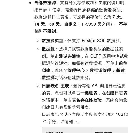
外部数据源
：支持分别存储成功和失败的调用明
细日志
1
亿条。需选择日志存储的数据源类型、
数据源和日志表名，可选择的存储时长为
7
天
、
14
天
、
30
天
、
自定义
（1~9999
天之间）、
不存
储
和
不限制
。
数据源类型
：仅支持
PostgreSQL
数据源。
数据源
：选择归属该数据源类型的数据源实
例。单击
测试连通性
，在
OLTP
应用中测试数
据源的连通性。如需创建数据源，可单击
前往
创建
，跳转至
管理中心
>
数据源管理
>
新建
数据源
对话框创建数据源。
日志表名
-
主表
：选择存储
API
调用日志信息
的表。您也可以单击
一键建表
，在
创建日志表
对话框中，单击
表名存在性校验
，系统会为您
创建日志表及相关索引表。
日志表包含以下字段，字段长度不超过
10240
个字符，详情如下。