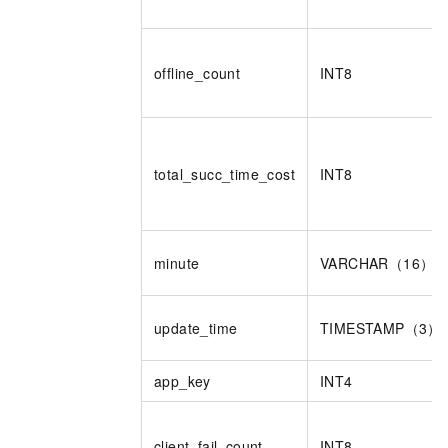
offline_count
INT8
total_succ_time_cost
INT8
minute
VARCHAR（16）
update_time
TIMESTAMP（3）
app_key
INT4
client_fail_count
INT8