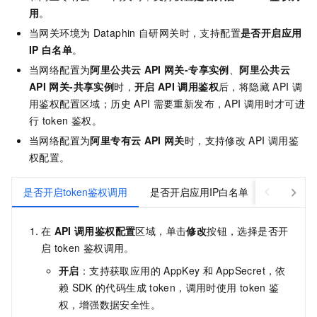
用
。
当网关环境为
Dataphin
自研网关时，支持配置
是否开启应用
IP
白名单
。
当网络配置为
阿里公共云
API
网关-专享实例
、
阿里公共云
API
网关-共享实例
时，
开启
API
调用鉴权
后，将隐藏
API
调
用鉴权配置区域；历史
API
需要重新发布，API
调用时才可进
行
token
鉴权。
当网络配置为
阿里专有云
API
网关
时，支持修改
API
调用鉴
权配置。
是否开启token鉴权调用
是否开启应用IP白名单
在
API
调用鉴权配置
区域，单击
修改
按钮，选择是否开
启
token
鉴权调用。
开启
：支持获取应用的
AppKey
和
AppSecret，依
赖
SDK
的代码生成
token，调用时使用
token
鉴
权，增强数据安全性。