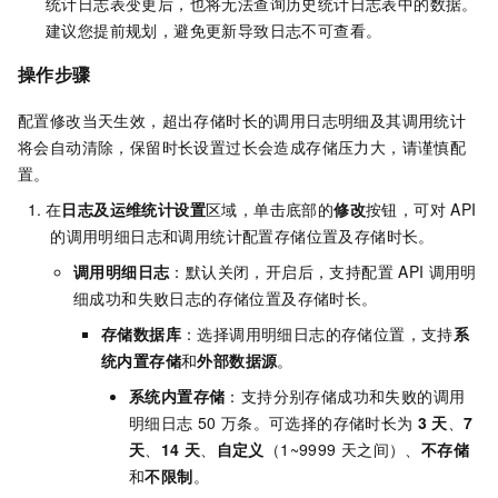
统计日志表变更后，也将无法查询历史统计日志表中的数据。
建议您提前规划，避免更新导致日志不可查看。
操作步骤
配置修改当天生效，超出存储时长的调用日志明细及其调用统计
将会自动清除，保留时长设置过长会造成存储压力大，请谨慎配
置。
在
日志及运维统计设置
区域，单击底部的
修改
按钮，可对
API
的调用明细日志和调用统计配置存储位置及存储时长。
调用明细日志
：默认关闭，开启后，支持配置
API
调用明
细成功和失败日志的存储位置及存储时长。
存储数据库
：选择调用明细日志的存储位置，支持
系
统内置存储
和
外部数据源
。
系统内置存储
：支持分别存储成功和失败的调用
明细日志
50
万条。
可选择的存储时长为
3
天
、
7
天
、
14
天
、
自定义
（1~9999
天之间）、
不存储
和
不限制
。