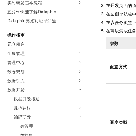
实时研发基本流程
AI 产品 免费试用
在
开发
页面的
网络
安全
云开发大赛
Tableau 订阅
五分钟快速了解Dataphin
1亿+ 大模型 tokens 和 
在左侧导航栏
可观测
入门学习赛
中间件
AI空中课堂在线直播课
Dataphin亮点功能早知道
在该任务页签
140+云产品 免费试用
大模型服务
上云与迁云
产品新客免费试用，最长1
在离线集成任
数据库
操作指南
生态解决方案
千问AI平台-Token Plan
企业出海
大模型ACA认证体验
参数
元仓租户
大数据计算
助力企业全员 AI 认知与能
行业生态解决方案
全局管理
政企业务
媒体服务
千问AI平台-模型体验
开发者生态解决方案
管理中心
在线体验全尺寸、多种模态
配置方式
企业服务与云通信
数仓规划
AI 开发和 AI 应用解决
Happy 系列大模型
数据引入
域名与网站
数据开发
终端用户计算
数据开发概述
Serverless
大模型解决方案
规范建模
编码研发
开发工具
快速部署 Dify，高效搭建 
调度类型
表管理
迁移与运维管理
数据集