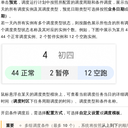
单击
预览
，调度运行计划中按照所配置的调度周期和条件调度，展示
天的所有调度实例及其调度类型，预览日期类型可选择按照
业务日期
期）
。
若一天内所有实例有多个调度类型状态，则按颜色展示所包含的所有
个调度类型状态名称及其对应的实例个数。例如，下图中展示为某月
4
44
个正常调度实例、2
个暂停实例和
12
个空跑实例。
鼠标悬浮在某天的调度类型模块上，可查看当前调度任务当日的详细
时间（
调度时区
下任务周期调度的时间）、调度类型和条件名称。
开启条件调度后，需选择
配置方式
，可选择
自定义设置
或
调度模板
。
重要
多组调度条件（最多
10
个），系统将按照
从上到下
的顺