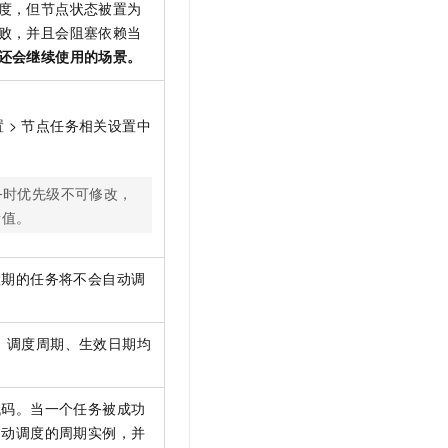
度，但节点状态被置为
t.diy 一步搞定创意建站
构建大模型应用的安全防护体系
败，并且会阻塞依赖当
通过自然语言交互简化开发流程,全栈开发支持
通过阿里云安全产品对 AI 应用进行安全防护
还会继续使用的场景。
 > 节点任务相关设置中
务时优先级不可修改，
新值。
效期的任务将不会自动调
、调度周期、生效日期均
代码。当一个任务被成功
自动调度的周期实例，并