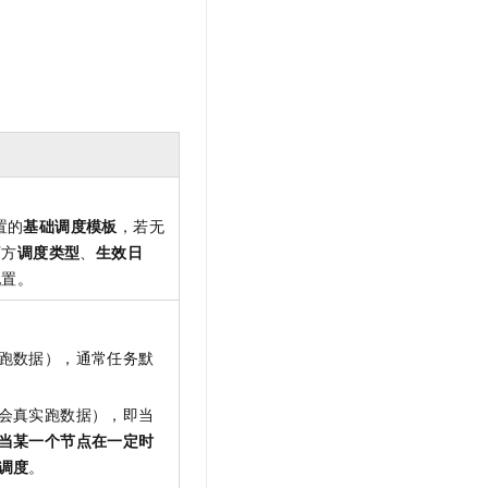
文戏情感细腻自然，动作戏激烈拳拳到肉，实现更强表演能力
支持中英文自由切换，具备更强的噪声鲁棒性
云聚AI 严选权益
SSL 证书
，一键激活高效办公新体验
精选AI产品，从模型到应用全链提效
堡垒机
AI 用量加速计划
应用
防火墙
、识别商机，让客服更高效、服务更出色。
新老同享，达量后返
千问办公
主机安全
NEW
的智能体编程平台
一站式AI生产力平台
AI 应用及服务市场
伶鹊
置的
基础调度模板
，若无
企业级人与Agent协作平台，接入和调度多个数字员工
智能客服平台，对话机器人、对话分析、智能外呼
AI 应用
下方
调度类型
、
生效日
大模型服务平台百炼 - 全妙
配置。
大模型
应用创作平台
多模态内容创作工具，已接入 DeepSeek
自然语言处理
跑数据），通常任务默
数据标注
机器学习
会真实跑数据），即当
息提取
与 AI 智能体进行实时音视频通话
当某一个节点在一定时
从文本、图片、视频中提取结构化的属性信息
构建支持视频理解的 AI 音视频实时通话应用
调度
。