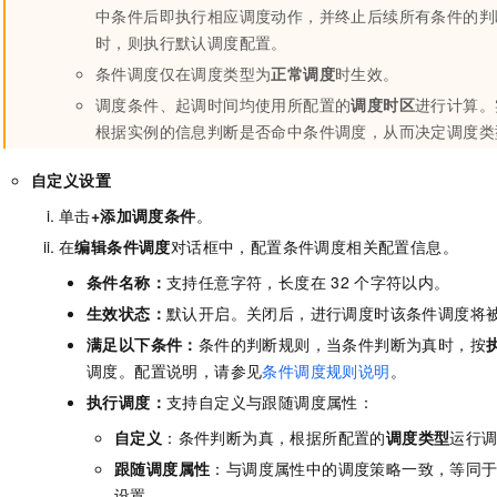
中条件后即执行相应调度动作，并终止后续所有条件的判
时，则执行默认调度配置。
条件调度仅在调度类型为
正常调度
时生效。
调度条件、起调时间均使用所配置的
调度时区
进行计算。
根据实例的信息判断是否命中条件调度，从而决定调度类
自定义设置
单击
+添加调度条件
。
在
编辑条件调度
对话框中，配置条件调度相关配置信息。
条件名称：
支持任意字符，长度在
32
个字符以内。
生效状态：
默认开启。关闭后，进行调度时该条件调度将
满足以下条件：
条件的判断规则，当条件判断为真时，按
调度。配置说明，请参见
条件调度规则说明
。
执行调度：
支持自定义与跟随调度属性：
自定义
：条件判断为真，根据所配置的
调度类型
运行
跟随调度属性
：与调度属性中的调度策略一致，等同
设置。