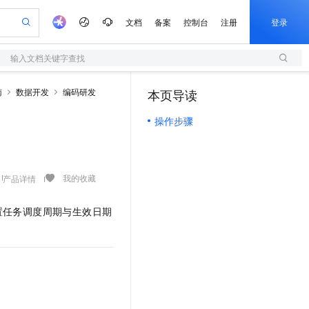
文档
备案
控制台
注册
登录
输入文档关键字查找
验
作计划
器
AI 活动
专业服务
服务伙伴合作计划
开发者社区
加入我们
服务平台百炼
阿里云 OPC 创新助力计划
南
数据开发
编码研发
本页导读
（0）
一站式生成采购清单，支持单品或批量购买
S
可编辑精美 PPT 文稿
S产品伙伴计划（繁花）
峰会
造的大模型服务与应用开发平台
轻量应用服务器
Agency Agents：拥有专属领域专家
AI 生产力先锋
Al MaaS 服务伙伴赋能合作
域名
博文
Careers
至高可申请百万元
操作步骤
性可伸缩的云计算服务
 轻松生成专业的 PPT
开启高性价比 AI 编程新体验
先锋实践拓展 AI 生产力的边界
快速构建应用程序和网站，即刻迈出上云第一步
多领域专家智能体,一键组建 AI 虚拟交付团队
Token 补贴，五大权
计划
海大会
伙伴信用分合作计划
商标
问答
社会招聘
益加速 OPC 成功
S
帕鲁游戏服务器
数字证书管理服务（原SSL证书）
HappyHorse 打造一站式影视创作平台
飞天发布时刻
HOT
划
备案
电子书
校园招聘
联机服务器，轻松开启游戏
视频创作，一键激活电商全链路生产力
全托管，含MySQL、PostgreSQL、SQL Server、MariaDB多引擎
实现全站HTTPS，呈现可信的WEB访问
所见，即是所愿
可视化编排打通从文字构思到成片全链路闭环
更多支持
我的收藏
产品详情
划
公司注册
镜像站
视频生成
语音识别与合成
 智能体与工作流应用
短信服务
漫剧工坊：一站式动画创作平台
AI 实训营
合作伙伴培训与认证
划
上云迁移
的智能体编程平台
站生成，高效打造优质广告素材
通过阿里云百炼高效搭建AI应用,助力高效开发
快速生产连贯的高质量长漫剧
从基础到进阶，Agent 创客手把手教你
国内短信简单易用，安全可靠，秒级触达，全球覆盖200+国家和地区。
置任务调度周期与生效日期
e-1.1-T2V
Qwen3-TTS-Flash
lScope
我要反馈
查询合作伙伴
畅细腻的高质量视频
离线语音合成大模型，多语言方言自适应，低延迟高稳定
n Alibaba Cloud ISV 合作
代维服务
olarDB
建企业门户网站
大数据开发治理平台 DataWorks
10 分钟搭建微信、支付宝小程序
创新加速
ope
登录合作伙伴管理后台
我要建议
站，无忧落地极速上线
以可视化方式快速构建移动和 PC 门户网站
100%兼容MySQL、PostgreSQL，兼容Oracle，支持集中和分布式
高效部署网站，快速应用到小程序
Data Agent 驱动的一站式 Data+AI 开发治理平台
e-1.1-I2V
Cosyvoice-V3-Flash
安全
畅自然，细节丰富
高表现力语音合成大模型，语音克隆听感自然
我要投诉
上云场景组合购
伴
边界网络安全防护产品
漫剧创作，剧本、分镜、视频高效生成
覆盖90%+业务场景，专享组合折扣价
2V
VPN
Fun-ASR