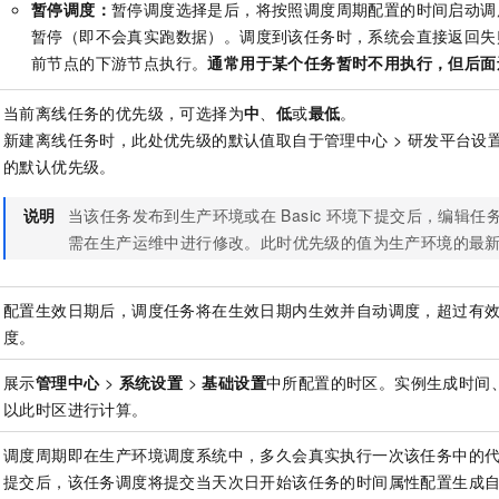
暂停调度：
暂停调度选择是后，将按照调度周期配置的时间启动调
一个 AI 助手
即刻拥有 DeepSeek-R1 满血版
超强辅助，Bol
暂停（即不会真实跑数据）。调度到该任务时，系统会直接返回失
在企业官网、通讯软件中为客户提供 AI 客服
多种方案随心选，轻松解锁专属 DeepSeek
前节点的下游节点执行。
通常用于某个任务暂时不用执行，但后面
当前离线任务的优先级，可选择为
中
、
低
或
最低
。
新建离线任务时，此处优先级的默认值取自于管理中心 > 研发平台设置
的默认优先级。
说明
当该任务发布到生产环境或在
Basic
环境下提交后，编辑任
需在生产运维中进行修改。此时优先级的值为生产环境的最
配置生效日期后，调度任务将在生效日期内生效并自动调度，超过有
度。
展示
管理中心
>
系统设置
>
基础设置
中所配置的时区。实例生成时间
以此时区进行计算。
调度周期即在生产环境调度系统中，多久会真实执行一次该任务中的
提交后，该任务调度将提交当天次日开始该任务的时间属性配置生成