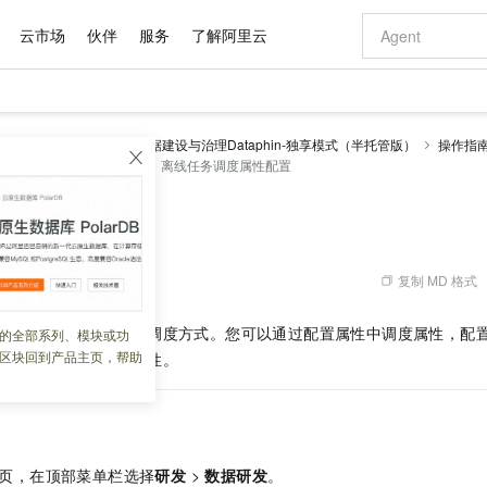
云市场
伙伴
服务
了解阿里云
AI 特惠
数据与 API
成为产品伙伴
企业增值服务
最佳实践
价格计算器
AI 场景体
基础软件
产品伙伴合
阿里云认证
市场活动
配置报价
大模型
理 Dataphin
智能数据建设与治理Dataphin-独享模式（半托管版）
操作指
自助选配和估算价格
务开发
离线任务属性
离线任务调度属性配置
步到位
域名与网站
智启 AI 普惠权益
产品生态集成认证中心
企业支持计划
云上春晚
Qwen Audio：打造专属 AI 语音助手
千问官方 MaaS 平台，为开发者和 Agent 而生，新用户赠送 1 亿 + tokens 额度
云服务器 EC
一句话生成原生
AI Coding
阿里云Maa
2026 阿里云
为企业打
数据集
Windows
大模型认证
模型
NEW
NEW
格式还原
值低价云产品抢先购
提供智能易用的域名与建站服务
至高享 1亿+免费 tokens，加速 Al 应用落地
Qwen-Audio-3.0-Realtime 端到端实时语音角色扮演
安全可靠、弹
输入一句话想法,
智能编程，一键
产品生态伙伴
专家技术服务
云上奥运之旅
弹性计算合作
阿里云中企出
手机三要素
宝塔 Linux
全部认证
调度属性配置
价格优势
开源旗舰模型
对象存储 OSS
即刻拥有 DeepSeek-V4-Pro
阿里云 OPC 创新助力计划
云数据库 RD
一键部署幻兽
AI 电商营销
产品生态伙伴工作台
企业增值服务台
云栖战略参考
云存储合作计
云栖大会
身份实名认证
CentOS
训练营
推动算力普惠，释放技术红利
的大模型服务
最高返9万
真正可用的 1M 上下文,一次完成代码全链路开发
轻松解锁专属 DeepSeek-V4-Pro
至高百万元 Token 补贴，加速一人公司成长
稳定、安全、高性价比、高性能的云存储服务
一键购买专属
从图文生成到
复制 MD 格式
 05:35:23
云上的中国
数据库合作计
活动全景
短信
Docker
图片和
自进化智能体
人工智能平台 PAI
5 分钟轻松部署专属 QwenPaw
Token Plan 模型订阅计划
Qoder
高效搭建 AI
AI 广告创作
企业成长
大模型
NEW
HOT
信息公告
看见新力量
云网络合作计
OCR 文字识别
JAVA
级电脑
越聪明
证享300元代金券
一站式AI开发、训练和推理服务
Qwen3.8-Max 首发尝鲜，限时加量 10 倍，夜间低至2折
从聊天伙伴进化为能主动干活的本地数字员工
面向真实软件
图文、视频一
节点在生产环境的周期调度方式。您可以通过配置属性中调度属性，配
的全部系列、模块或功
Kimi-K3
HappyHors
NEW
魔搭 Mode
loud
服务实践
官网公告
区块回到产品主页，帮助
如何配置任务的调度属性。
Kimi 最新旗舰模型，长程编程与推理利器
让文字生成流
金融模力时刻
Salesforce O
版
发票查验
全能环境
Qoder CN
Claude Code + GStack 打造工程团队
千问办公，限时限量积分加倍
云原生数据库 P
低代码高效构
AI 建站
NEW
作计划
计划
创新中心
魔搭 ModelSc
健康状态
让AI从“聊天伙伴”进化为能干活的“数字员工”
覆盖公网/内网、递归/权威、移动APP等全场景解析服务
安装技能 GStack，拥有专属 AI 工程团队
你的AI工作搭子，覆盖日常办公高频场景
基于千问大模型等，支持代码智能生成、研发智能问答
0 代码专业建
客户案例
天气预报查询
操作系统
Deepseek-v4-pro
HappyHors
态合作计划
态智能体模型
旗舰 MoE 大模型，百万上下文与顶尖推理能力
图生视频，流
Compute
同享
容器服务 Kubernetes 版 ACK
万小智 AI 建站低至 15元/月
云防火墙
AI 短剧/漫剧
快递物流查询
WordPress
成为服务伙
高校合作
式云数据仓库
点，立即开启云上创新
提供一站式管理容器应用的 K8s 服务
送.CN域名，送备案服务码
云原生的云上
AI助力短剧
GLM-5.2
Wan2.7-T
页，在顶部菜单栏选择
研发
>
数据研发
。
Ubuntu