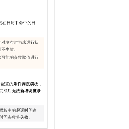
度在日历中命中的日
将对发布时为
未运行
状
例不生效。
供可能的参数取值进行
中配置的
条件调度模板
，
完成后
无法新增调度条
模板中的
起调时间
参
时间
参数将
失效
。