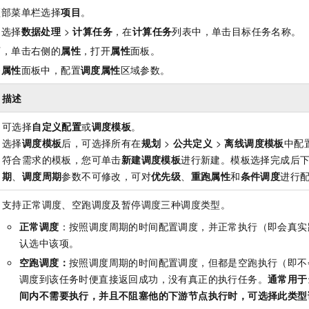
服务生态伙伴
视觉 Coding、空间感知、多模态思考等全面升级
1M上下文，专为长程任务能力而生
云工开物
企业应用
Night Plan 支持 Qwen 3.8-Max
AI 办公
顶部菜单栏选择
项目
。
NEW
Red Hat
30+ 款产品免费体验
夜间 5 折，Qwen/Meoo/TokenPlan 客户专享
AI智能应用
中选择
数据处理
>
计算任务
，在
计算任务
列表中，单击目标任务名称。
科研合作
ERP
堂（旗舰版）
SUSE
下，单击右侧的
属性
，打开
属性
面板。
智能客服
AI 应用构建
大模型原生
CRM
2个月
自动承接线索
务
属性
面板中，配置
调度属性
区域参数。
建站小程序
Qoder
大模型服务平台百炼-应用模版
OA 办公系统
HOT
NEW
描述
面向真实软件
个人版上线、团队版降价；千问3.8-Max首发发尝鲜
丰富多元化的应用模版和解决方案
力提升
财税管理
模板建站
可选择
自定义配置
或
调度模板
。
万有无界
大模型服务平台百炼-智能体
400电话
定制建站
选择
调度模板
后，可选择所有在
规划
>
公共定义
>
离线调度模板
中配
的模型效果
灵活可视化地构建企业级 Agent
符合需求的模板，您可单击
新建调度模板
进行新建。模板选择完成后
方案
广告营销
模板小程序
秒悟
人工智能平台 PAI
期
、
调度周期
参数不可修改，可对
优先级
、
重跑属性
和
条件调度
进行
定制小程序
云端极速 AI 
新一代 AI 视频生成模型，深度适配广告营销等场景
AI Native 的算法工程平台，一站式完成建模、训练、推理服务部署
支持正常调度、空跑调度及暂停调度三种调度类型。
APP 开发
正常调度
：按照调度周期的时间配置调度，并正常执行（即会真实
建站系统
认选中该项。
空跑调度：
按照调度周期的时间配置调度，但都是空跑执行（即不
AI 应用
10分钟微调：让0.6B模型媲美235B模型
多模态数据信
调度到该任务时便直接返回成功，没有真正的执行任务。
通常用于
依托云原生高可用架构,实现Dify私有化部署
用1%尺寸在特定领域达到大模型90%以上效果
间内不需要执行，并且不阻塞他的下游节点执行时，可选择此类型