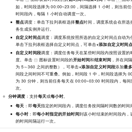
如，时间段选择为
00:00~23:00，间隔选择
1
小时，则当前任
时间段内，每隔
1
小时自动调度一次。
整点
调度：单击下拉列表框选择
整点
时间，调度系统会在所选
务生成实例并运行。
自定义时间点
调度：调度系统按照所选的自定义时间点自动为
单击下拉列表框选择自定义时间点，可单击
+添加自定义时间
自定义时间段
调度：调度任务每天在某些时间段内按照设置的
度。单击
图标设置时间段的
开始时间
和
结束时间
，并在间
为
5～360
之间的整数），可单击
+添加自定义时间段
添加
最
间段之间时间不可重叠。例如，时间段
1
中，时间段选择为
0
为
30
分钟，则当前任务每天在
00:00~03:00
时间段内，每间
次。
分钟调度
：支持
每天
或
每小时
。
每天
：即
每天
指定的时间段内，调度任务按间隔时间数的时间
每小时
：即
每小时指定的开始时间
到该小时结束的时间段内，
的时间间隔运行一次。