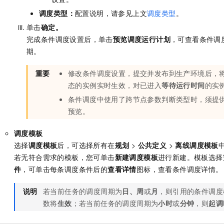
调度类型：
配置说明，请参见上文
调度类型
。
单击
确定。
完成条件调度设置后，单击
预览调度运行计划
，可查看条件调
期。
重要
修改条件调度设置，提交并发布到生产环境后，
态的实例实时生效，对已进入
等待运行时间
的实
条件调度中使用了跨节点参数判断类型时，须提
预览。
调度模板
选择
调度模板
后，可选择所有在
规划
>
公共定义
>
离线调度模板
若无符合需求的模板，您可单击
新建调度模板
进行新建。模板选择
件
，可单击每条调度条件后的
查看详情
图标，查看条件调度详情。
说明
若当前任务的调度周期为
日、周
或
月
，则引用的条件调度
数将
生效
；若当前任务的调度周期为
小时
或
分钟
，则
起调