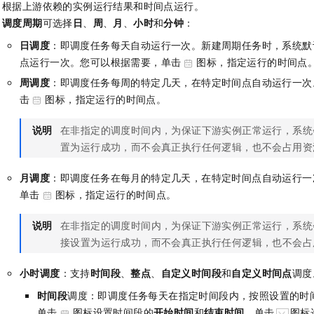
根据上游依赖的实例运行结果和时间点运行。
调度周期
可选择
日
、
周
、
月
、
小时
和
分钟
：
日调度
：即调度任务每天自动运行一次。新建周期任务时，系统默
点运行一次。您可以根据需要，单击
图标，指定运行的时间点
周调度
：即调度任务每周的特定几天，在特定时间点自动运行一次
击
图标，指定运行的时间点。
说明
在非指定的调度时间内，为保证下游实例正常运行，系统
置为运行成功，而不会真正执行任何逻辑，也不会占用资
月调度
：即调度任务在每月的特定几天，在特定时间点自动运行一
单击
图标，指定运行的时间点。
说明
在非指定的调度时间内，为保证下游实例正常运行，系统
接设置为运行成功，而不会真正执行任何逻辑，也不会占
小时调度
：支持
时间段
、
整点
、
自定义时间段
和
自定义时间点
调度
时间段
调度：即调度任务每天在指定时间段内，按照设置的时
单击
图标设置时间段的
开始时间
和
结束时间
，单击
图标