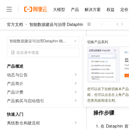
大模型
产品
解决方案
权益
定价
官方文档
智能数据建设与治理 Dataphin
大模型
产品
解决方案
权益
定价
云市场
伙伴
服务
了解阿里云
精选产品
精选解决方案
普惠上云
产品定价
精选商城
成为销售伙伴
售前咨询
为什么选择阿里云
千问AI平台
智能数据建设与治
首页
智能数据建设与治理Dataphin-独享模式（半托管版）
了解云产品的定价详情
切换产品系列
计算任务
离线任
大模型服务平台百炼
睿译宝，AI翻译排版一
普惠上云 官方力荐
分销伙伴
在线服务
网站建设
什么是云计算
大
大模型服务与应用平台
上传文档即自动完成翻译和
云服务器38元/年起，超
咨询伙伴
多端小程序
技术领先
离线任务
云上成本管理
售后服务
千问大模型
GLM-5.2：长任务时代
官方推荐返现计划
大模型
大模型
精选产品
精选解决方案
Salesforce 国际版订阅
稳定可靠
产品概述
管理和优化成本
多元化、高性能、安全可靠
推荐新用户得奖励，单订单
销售伙伴合作计划
自助服务
动态与公告
更新时间：
2026-03-05
友盟天域
安全合规
人工智能与机器学习
AI
文本生成
无影云电脑
Hermes Agent，打造
云工开物
无影生态合作计划
在线服务
产品简介
观测云
分析师报告
随时随地安全接入的云上超
自主进化，持久记忆，越用
高校专属算力普惠，学生认
计算
互联网应用开发
调度属性用于定义
您可以在下拉框切换本产品
Qwen3.8-Max
HOT
产品计费
Salesforce On Alibaba C
工单服务
能，也可以点击左上角产品
等。本文为您介绍
智能体时代全能旗舰模型
Tuya 物联网平台阿里云
研究报告与白皮书
云解析DNS
快速拥有专属 OpenClaw
Consulting Partner 合
大数据
容器
产品购买与启动指引
您更高效阅读文档。
免费试用
短信专区
蓝凌 OA
Qwen3.7-Plus
AI 大模型销售与服务生
现代化应用
存储
操作步骤
天池大赛
能看、能想、能动手的多模
快速入门
云原生大数据计算服务 Max
解决方案免费试用 新老
电子合同
面向分析的企业级SaaS模
最高领取价值200元试用
离线数仓构建流程
安全
网络与CDN
AI 算法大赛
Qwen3-VL-Plus
在
Dataphin
首
畅捷通