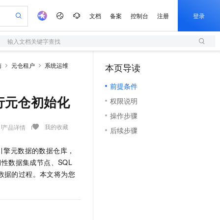
文档
备案
控制台
注册
登录
输入文档关键字查找
验
作计划
器
AI 活动
专业服务
服务伙伴合作计划
开发者社区
加入我们
服务平台百炼
阿里云 OPC 创新助力计划
南
元仓租户
系统运维
本页导读
（0）
一站式生成采购清单，支持单品或批量购买
S
io：打造专属 AI 语音助手
S产品伙伴计划（繁花）
峰会
造的大模型服务与应用开发平台
轻量应用服务器
一句话生成原生可编辑精美 PPT 文稿
AI 生产力先锋
Al MaaS 服务伙伴赋能合作
域名
博文
Careers
至高可申请百万元
前提条件
性可伸缩的云计算服务
开启高性价比 AI 编程新体验
Qwen-Audio-3.0-Realtime 端到端实时语音角色扮演
输入一句话想法, 轻松生成专业的 PPT
先锋实践拓展 AI 生产力的边界
快速构建应用程序和网站，即刻迈出上云第一步
Token 补贴，五大权
计划
海大会
伙伴信用分合作计划
商标
问答
社会招聘
行元仓初始化
权限说明
益加速 OPC 成功
S
eek-V4-Pro
数字证书管理服务（原SSL证书）
一键部署幻兽帕鲁游戏服务器
飞天发布时刻
HOT
划
备案
电子书
校园招聘
操作步骤
pSeek-V4-Pro
视频创作，一键激活电商全链路生产力
全托管，含MySQL、PostgreSQL、SQL Server、MariaDB多引擎
实现全站HTTPS，呈现可信的WEB访问
一键购买专属联机服务器，轻松开启游戏
所见，即是所愿
更多支持
我的收藏
产品详情
划
公司注册
镜像站
后续步骤
视频生成
语音识别与合成
专属 QwenPaw
短信服务
漫剧工坊：一站式动画创作平台
AI 实训营
HOT
合作伙伴培训与认证
划
上云迁移
的智能体编程平台
站生成，高效打造优质广告素材
从聊天伙伴进化为能主动干活的本地数字员工
快速生产连贯的高质量长漫剧
从基础到进阶，Agent 创客手把手教你
国内短信简单易用，安全可靠，秒级触达，全球覆盖200+国家和地区。
引擎元数据的数据仓库，
e-1.1-T2V
Qwen3-TTS-Flash
lScope
我要反馈
查询合作伙伴
性数据集成节点、SQL
畅细腻的高质量视频
离线语音合成大模型，多语言方言自适应，低延迟高稳定
n Alibaba Cloud ISV 合作
代维服务
olarDB
建企业门户网站
大数据开发治理平台 DataWorks
10 分钟搭建微信、支付宝小程序
数据的过程。本文将为您
创新加速
ope
登录合作伙伴管理后台
我要建议
站，无忧落地极速上线
以可视化方式快速构建移动和 PC 门户网站
100%兼容MySQL、PostgreSQL，兼容Oracle，支持集中和分布式
高效部署网站，快速应用到小程序
Data Agent 驱动的一站式 Data+AI 开发治理平台
e-1.1-I2V
Cosyvoice-V3-Flash
安全
畅自然，细节丰富
高表现力语音合成大模型，语音克隆听感自然
我要投诉
上云场景组合购
伴
边界网络安全防护产品
漫剧创作，剧本、分镜、视频高效生成
覆盖90%+业务场景，专享组合折扣价
2V
VPN
Fun-ASR