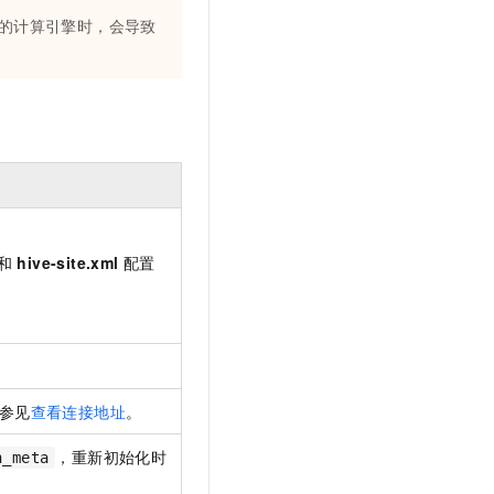
t.diy 一步搞定创意建站
构建大模型应用的安全防护体系
的计算引擎时，会导致
通过自然语言交互简化开发流程,全栈开发支持
通过阿里云安全产品对 AI 应用进行安全防护
和
hive-site.xml
配置
参见
查看连接地址
。
，重新初始化时
n_meta