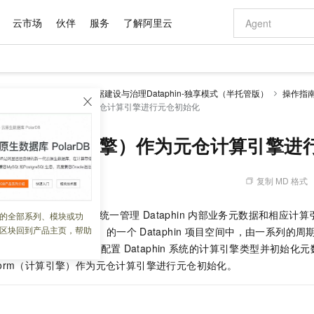
云市场
伙伴
服务
了解阿里云
AI 特惠
数据与 API
成为产品伙伴
企业增值服务
最佳实践
价格计算器
AI 场景体
基础软件
产品伙伴合
阿里云认证
市场活动
配置报价
大模型
理 Dataphin
智能数据建设与治理Dataphin-独享模式（半托管版）
操作指
自助选配和估算价格
indorm（计算引擎）作为元仓计算引擎进行元仓初始化
新方式
域名与网站
睿译宝，AI翻译排版一步到位
智启 AI 普惠权益
产品生态集成认证中心
企业支持计划
云上春晚
千问官方 MaaS 平台，为开发者和 Agent 而生，新用户赠送 1 亿 + tokens 额度
云服务器 EC
Qwen Aud
AI Coding
阿里云Maa
2026 阿里云
为企业打
数据集
Windows
大模型认证
模型
NEW
NEW
交付可用成果
值低价云产品抢先购
提供智能易用的域名与建站服务
上传文档即自动完成翻译和格式还原
至高享 1亿+免费 tokens，加速 Al 应用落地
安全可靠、弹
智能编程，一键
产品生态伙伴
专家技术服务
云上奥运之旅
弹性计算合作
阿里云中企出
手机三要素
宝塔 Linux
全部认证
dorm（计算引擎）作为元仓计算引擎进
价格优势
有专属领域专家
对象存储 OSS
GLM-5.2：长任务时代开源旗舰模型
阿里云 OPC 创新助力计划
云数据库 RD
即刻拥有 DeepS
AI 电商营销
产品生态伙伴工作台
企业增值服务台
云栖战略参考
云存储合作计
云栖大会
身份实名认证
CentOS
训练营
推动算力普惠，释放技术红利
的大模型服务
最高返9万
多领域专家智能体,一键组建 AI 虚拟交付团队
至高百万元 Token 补贴，加速一人公司成长
稳定、安全、高性价比、高性能的云存储服务
真正可用的 1M 上下文,一次完成代码全链路开发
轻松解锁专属 Dee
从图文生成到
复制 MD 格式
 10:15:21
云上的中国
数据库合作计
活动全景
短信
Docker
图片和
站式影视创作平台
人工智能平台 PAI
Hermes Agent，打造自进化智能体
Token Plan 模型订阅计划
Qoder
5 分钟轻松部署
AI 广告创作
企业成长
大模型
NEW
信息公告
看见新力量
云网络合作计
OCR 文字识别
JAVA
级电脑
证享300元代金券
可视化编排打通从文字构思到成片全链路闭环
一站式AI开发、训练和推理服务
自主进化，持久记忆，越用越聪明
Qwen3.8-Max 首发尝鲜，限时加量 10 倍，夜间低至2折
面向真实软件
图文、视频一
库（简称：元仓），是统一管理
Dataphin
内部业务元数据和相应计算
的全部系列、模块或功
Kimi-K3
HappyHors
NEW
魔搭 Mode
loud
服务实践
官网公告
区块回到产品主页，帮助
元仓租户中（OPS
租户）的一个
Dataphin
项目空间中，由一系列的周期
Kimi 最新旗舰模型，长程编程与推理利器
让文字生成流
金融模力时刻
Salesforce O
版
发票查验
全能环境
Qoder CN
Claude Code + GStack 打造工程团队
千问办公，限时限量积分加倍
云原生数据库 P
低代码高效构
AI 建站
NEW
作计划
点组成。元仓初始化即配置
Dataphin
系统的计算引擎类型并初始化元
计划
创新中心
魔搭 ModelSc
健康状态
让AI从“聊天伙伴”进化为能干活的“数字员工”
覆盖公网/内网、递归/权威、移动APP等全场景解析服务
安装技能 GStack，拥有专属 AI 工程团队
你的AI工作搭子，覆盖日常办公高频场景
基于千问大模型等，支持代码智能生成、研发智能问答
0 代码专业建
客户案例
天气预报查询
操作系统
Deepseek-v4-pro
HappyHors
ndorm（计算引擎）作为元仓计算引擎进行元仓初始化。
态合作计划
态智能体模型
旗舰 MoE 大模型，百万上下文与顶尖推理能力
图生视频，流
Compute
同享
容器服务 Kubernetes 版 ACK
万小智 AI 建站低至 15元/月
云防火墙
AI 短剧/漫剧
快递物流查询
WordPress
成为服务伙
高校合作
式云数据仓库
点，立即开启云上创新
提供一站式管理容器应用的 K8s 服务
送.CN域名，送备案服务码
云原生的云上
AI助力短剧
GLM-5.2
Wan2.7-T
Ubuntu