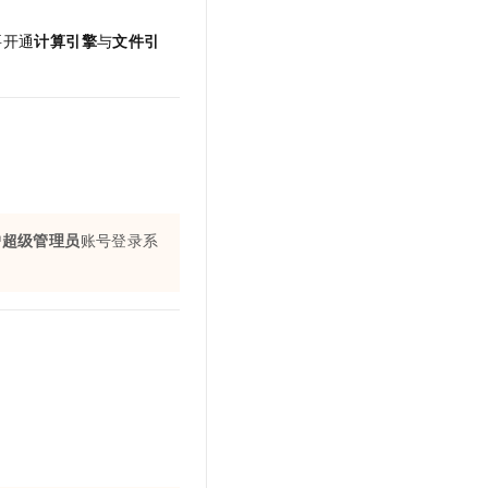
文戏情感细腻自然，动作戏激烈拳拳到肉，实现更强表演能力
支持中英文自由切换，具备更强的噪声鲁棒性
云聚AI 严选权益
SSL 证书
要开通
计算引擎
与
文件引
，一键激活高效办公新体验
精选AI产品，从模型到应用全链提效
堡垒机
AI 用量加速计划
应用
防火墙
、识别商机，让客服更高效、服务更出色。
新老同享，达量后返
千问办公
主机安全
NEW
的智能体编程平台
一站式AI生产力平台
AI 应用及服务市场
伶鹊
企业级人与Agent协作平台，接入和调度多个数字员工
智能客服平台，对话机器人、对话分析、智能外呼
户超级管理员
账号登录系
AI 应用
大模型服务平台百炼 - 全妙
大模型
应用创作平台
多模态内容创作工具，已接入 DeepSeek
自然语言处理
数据标注
机器学习
息提取
与 AI 智能体进行实时音视频通话
从文本、图片、视频中提取结构化的属性信息
构建支持视频理解的 AI 音视频实时通话应用