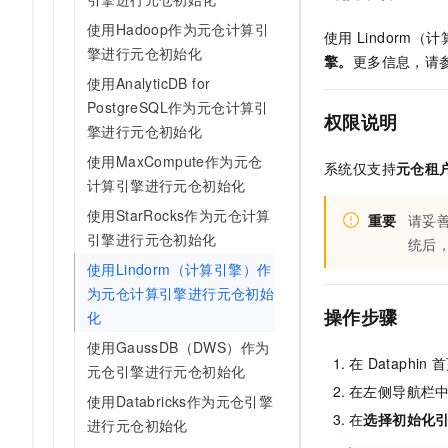
AI 产品 免费试用
网络
安全
云开发大赛
使用Hadoop作为元仓计算引
Tableau 订阅
使用
Lindorm
1亿+ 大模型 tokens 和 
擎进行元仓初始化
可观测
入门学习赛
擎。
更多信息，请
中间件
AI空中课堂在线直播课
140+云产品 免费试用
使用AnalyticDB for
大模型服务
上云与迁云
产品新客免费试用，最长1
数据库
PostgreSQL作为元仓计算引
权限说明
生态解决方案
千问AI平台-Token Plan
擎进行元仓初始化
企业出海
大模型ACA认证体验
大数据计算
使用MaxCompute作为元仓
助力企业全员 AI 认知与能
行业生态解决方案
系统仅支持
元仓租
政企业务
计算引擎进行元仓初始化
媒体服务
千问AI平台-模型体验
开发者生态解决方案
使用StarRocks作为元仓计算
在线体验全尺寸、多种模态
重要
请妥
企业服务与云通信
AI 开发和 AI 应用解决
引擎进行元仓初始化
统后
Happy 系列大模型
域名与网站
使用Lindorm（计算引擎）作
为元仓计算引擎进行元仓初始
终端用户计算
操作步骤
化
Serverless
使用GaussDB（DWS）作为
大模型解决方案
在
Dataphin
首
元仓引擎进行元仓初始化
开发工具
在左侧导航栏
快速部署 Dify，高效搭建 
使用Databricks作为元仓引擎
在
选择初始化
进行元仓初始化
迁移与运维管理