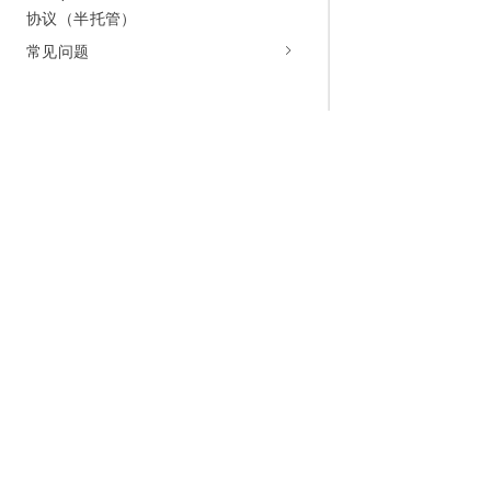
协议（半托管）
常见问题
为什么选择阿里云
大模型
产品和定
什么是云计算
千问大模型
全部产品
全球基础设施
大模型服务
免费试用
技术领先
AI应用构建
产品动态
稳定可靠
产品定价
安全合规
配置报价