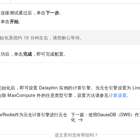
。连接测试通过后，单击
下一步
。
，单击
开始
。
始化系统约
15
分钟左右，请您耐心等待。
成功后，单击
完成
，即可完成配置。
初始化后，即可设置
Dataphin
实例的计算引擎。
当元仓引擎设置为
Li
为除
MaxCompute
外的任意类型引擎，
设置方法请参见
计算设置
。
arRocks作为元仓计算引擎进行元仓
下一篇：
使用GaussDB（DWS
化
该文章对您有帮助吗？