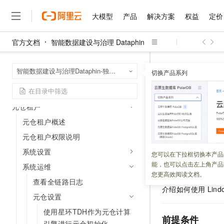
快速入门
大模型
产品
解决方案
权益
定价
离线数仓构建流程
实时研发基本流程
官方文档
智能数据建设与治理 Dataphin
五分钟快速了解Dataphin
大模型
产品
解决方案
权益
定价
云市场
伙伴
服务
了解阿里云
精选产品
精选解决方案
普惠上云
产品定价
精选商城
成为销售伙伴
售前咨询
为什么选择阿里云
千问AI平台
智能数据建设与治
首页
Dataphin亮点功能早知道
智能数据建设与治理Dataphin-独享模式（半托管版）
了解云产品的定价详情
切换产品系列
元仓设置
使用L
大模型服务平台百炼
千问办公，解锁你的工作
普惠上云 官方力荐
分销伙伴
在线服务
网站建设
什么是云计算
大
大模型服务与应用平台
企业级Agent产品，直接
云服务器38元/年起，超
操作指南
咨询伙伴
多端小程序
技术领先
使用Lin
云上成本管理
售后服务
元仓租户
千问大模型
Agency Agents：拥
官方推荐返现计划
大模型
大模型
精选产品
精选解决方案
Salesforce 国际版订阅
稳定可靠
管理和优化成本
多元化、高性能、安全可靠
推荐新用户得奖励，单订单
元仓租户概述
销售伙伴合作计划
自助服务
更新时间：
2026-03-31
友盟天域
安全合规
人工智能与机器学习
AI
文本生成
元仓租户权限说明
无影云电脑
HappyHorse 打造一
云工开物
无影生态合作计划
在线服务
观测云
分析师报告
随时随地安全接入的云上超
高校专属算力普惠，学生认
系统设置
计算
互联网应用开发
Dataphin
元数据仓
您可以在下拉框切换本产品
Qwen3.8-Max
HOT
Salesforce On Alibaba C
工单服务
能，也可以点击左上角产品
存在于
Dataphin
系统运维
智能体时代全能旗舰模型
Tuya 物联网平台阿里云
研究报告与白皮书
云解析DNS
快速拥有专属 OpenClaw
Consulting Partner 合
大数据
容器
您更高效阅读文档。
脚本节点、Shell
节
免费试用
短信专区
查看全链路日志
蓝凌 OA
Qwen3.7-Plus
介绍如何使用
Li
AI 大模型销售与服务生
现代化应用
存储
天池大赛
元仓设置
能看、能想、能动手的多模
云原生大数据计算服务 Max
解决方案免费试用 新老
电子合同
使用星环TDH作为元仓计算
面向分析的企业级SaaS模
最高领取价值200元试用
安全
网络与CDN
AI 算法大赛
Qwen3-VL-Plus
前提条件
畅捷通
引擎进行元仓初始化