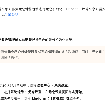
服务生态伙伴
视觉 Coding、空间感知、多模态思考等全面升级
1M上下文，专为长程任务能力而生
云工开物
企业应用
Night Plan 支持 Qwen 3.8-Max
AI 办公
NEW
Red Hat
（计算引擎）作为元仓计算引擎进行元仓初始化，Lindorm（计算引擎）需
30+ 款产品免费体验
夜间 5 折，Qwen/Meoo/TokenPlan 客户专享
AI智能应用
科研合作
ERP
参见
引擎类型
。
堂（旗舰版）
SUSE
智能客服
AI 应用构建
大模型原生
CRM
2个月
自动承接线索
建站小程序
Qoder
大模型服务平台百炼-应用模版
OA 办公系统
HOT
NEW
面向真实软件
个人版上线、团队版降价；千问3.8-Max首发发尝鲜
丰富多元化的应用模版和解决方案
力提升
财税管理
模板建站
户超级管理员
或
系统管理员
角色的账号初始化系统。
万有无界
大模型服务平台百炼-智能体
400电话
定制建站
的模型效果
灵活可视化地构建企业级 Agent
善保管
元仓租户超级管理员
或
系统管理员
的账号和密码。同时，
元仓租
方案
广告营销
模板小程序
，请谨慎操作。
秒悟
人工智能平台 PAI
定制小程序
云端极速 AI 
新一代 AI 视频生成模型，深度适配广告营销等场景
AI Native 的算法工程平台，一站式完成建模、训练、推理服务部署
APP 开发
建站系统
页的顶部菜单栏中，选择
管理中心
>
系统设置
。
中，选择
系统运维
>
元仓设置
，在
元仓设置
页面单击
开始
。
AI 应用
10分钟微调：让0.6B模型媲美235B模型
多模态数据信
引擎类型
步骤中，选择
Lindorm（计算引擎）
引擎类型。
依托云原生高可用架构,实现Dify私有化部署
用1%尺寸在特定领域达到大模型90%以上效果