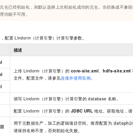
一个 AI 助手
即刻拥有 DeepSeek-R1 满血版
超强辅助，Bol
元仓已经初始化，则默认选择上次初始化成功的元仓。当切换成不兼容
在企业官网、通讯软件中为客户提供 AI 客服
多种方案随心选，轻松解锁专属 DeepSeek
理功能不可用。
面，配置
Lindorm（计算引擎）计算引擎参数。
描述
ml
上传
Lindorm（计算引擎）的
core-site.xml
、
hdfs-site.xml
ml
文件。配置文件，请参见
连接并使用实例
。
l
填写
Lindorm（计算引擎）计算引擎的
database
名称。
配置
Lindorm（计算引擎）的
JDBC URL
地址。获取地址，请
用于元数据生产，加工的逻辑项目空间。推荐配置为
dataphi
项目
请保持名称不变，否则初始化失败。