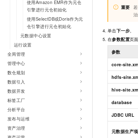
使用Amazon EMR作为元仓
10 分钟在聊天系统中增加
专有云
重要
若
引擎进行元仓初始化
治
使用SelectDB或Doris作为元
仓引擎进行元仓初始化
单击
下一步
。
元数据中心设置
在
参数配置
页
运行设置
参数
全局管理
管理中心
core-site.x
数仓规划
hdfs-site.x
数据引入
hive-site.xm
数据开发
标签工厂
database
分析平台
JDBC URL
发布与运维
资产治理
元数据生产
资产运营