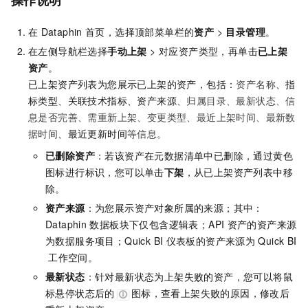
操作说明
在
Dataphin
首页，选择顶部菜单栏的
资产
>
目录管理
。
在左侧导航栏选择
手动上架
> 对应资产类型，再单击
已上架
资产
。
已上架资产列表为您展示已上架的资产，包括：
资产名称
、指
标类型、关联技术指标、资产来源、
归属目录、最新状态、信
息是否完善、需重新上架、变更类型、最近上架时间、最新数
据时间
、最近更新时间
等信息。
已删除资产
：若该资产在元数据清单中已删除，通过黄色
图标进行标识，您可以单击
下架
，从已上架资产列表中移
除。
资产来源
：为您展示资产对象所属的来源；其中：
Dataphin
数据板块下仅包含逻辑表；API
资产的资产来源
为数据服务项目；Quick BI
仪表板的资产来源为
Quick BI
工作空间。
最新状态
：针对最新状态为上架失败的资产，您可以将鼠
标悬停状态后的
图标，查看上架失败的原因，修改后