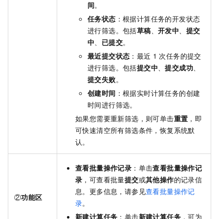
间
。
任务状态
：根据计算任务的开发状态
进行筛选。包括
草稿
、
开发中
、
提交
中
、
已提交
。
最近提交状态
：最近
1
次任务的提交
进行筛选。包括
提交中
、
提交成功
、
提交失败
。
创建时间
：根据实时计算任务的创建
时间进行筛选。
如果您需要重新筛选，则可单击
重置
，即
可快速清空所有筛选条件，恢复系统默
认。
查看批量操作记录
：单击
查看批量操作记
录
，可查看批量
提交
或
其他操作
的记录信
息。更多信息，请参见
查看批量操作记
②
功能区
录
。
新建计算任务
：单击
新建计算任务
，可为