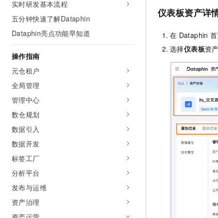
实时研发基本流程
AI 产品 免费试用
网络
安全
云开发大赛
仪表板资产详
Tableau 订阅
五分钟快速了解Dataphin
1亿+ 大模型 tokens 和 
可观测
入门学习赛
中间件
AI空中课堂在线直播课
Dataphin亮点功能早知道
在
Dataphin
首
140+云产品 免费试用
大模型服务
上云与迁云
选择
仪表板
资
产品新客免费试用，最长1
数据库
操作指南
生态解决方案
千问AI平台-Token Plan
企业出海
大模型ACA认证体验
元仓租户
大数据计算
助力企业全员 AI 认知与能
行业生态解决方案
全局管理
政企业务
媒体服务
千问AI平台-模型体验
开发者生态解决方案
管理中心
在线体验全尺寸、多种模态
企业服务与云通信
数仓规划
AI 开发和 AI 应用解决
Happy 系列大模型
数据引入
域名与网站
数据开发
终端用户计算
标签工厂
Serverless
大模型解决方案
分析平台
发布与运维
开发工具
快速部署 Dify，高效搭建 
资产治理
迁移与运维管理
资产运营