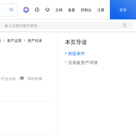
文档
备案
控制台
注册
登录
输入文档关键字查找
验
作计划
器
AI 活动
专业服务
服务伙伴合作计划
开发者社区
加入我们
服务平台百炼
阿里云 OPC 创新助力计划
南
资产运营
资产目录
本页导读
（0）
一站式生成采购清单，支持单品或批量购买
S
io：打造专属 AI 语音助手
S产品伙伴计划（繁花）
峰会
造的大模型服务与应用开发平台
轻量应用服务器
一句话生成原生可编辑精美 PPT 文稿
AI 生产力先锋
Al MaaS 服务伙伴赋能合作
域名
博文
Careers
至高可申请百万元
前提条件
性可伸缩的云计算服务
开启高性价比 AI 编程新体验
Qwen-Audio-3.0-Realtime 端到端实时语音角色扮演
输入一句话想法, 轻松生成专业的 PPT
先锋实践拓展 AI 生产力的边界
快速构建应用程序和网站，即刻迈出上云第一步
Token 补贴，五大权
计划
海大会
伙伴信用分合作计划
商标
问答
社会招聘
仪表板资产详情
益加速 OPC 成功
S
eek-V4-Pro
数字证书管理服务（原SSL证书）
一键部署幻兽帕鲁游戏服务器
飞天发布时刻
HOT
划
备案
电子书
校园招聘
pSeek-V4-Pro
视频创作，一键激活电商全链路生产力
全托管，含MySQL、PostgreSQL、SQL Server、MariaDB多引擎
实现全站HTTPS，呈现可信的WEB访问
一键购买专属联机服务器，轻松开启游戏
所见，即是所愿
更多支持
我的收藏
产品详情
划
公司注册
镜像站
视频生成
语音识别与合成
专属 QwenPaw
短信服务
漫剧工坊：一站式动画创作平台
AI 实训营
HOT
合作伙伴培训与认证
划
上云迁移
的智能体编程平台
站生成，高效打造优质广告素材
从聊天伙伴进化为能主动干活的本地数字员工
快速生产连贯的高质量长漫剧
从基础到进阶，Agent 创客手把手教你
国内短信简单易用，安全可靠，秒级触达，全球覆盖200+国家和地区。
e-1.1-T2V
Qwen3-TTS-Flash
lScope
我要反馈
查询合作伙伴
畅细腻的高质量视频
离线语音合成大模型，多语言方言自适应，低延迟高稳定
n Alibaba Cloud ISV 合作
代维服务
olarDB
建企业门户网站
大数据开发治理平台 DataWorks
10 分钟搭建微信、支付宝小程序
创新加速
ope
登录合作伙伴管理后台
我要建议
站，无忧落地极速上线
以可视化方式快速构建移动和 PC 门户网站
100%兼容MySQL、PostgreSQL，兼容Oracle，支持集中和分布式
高效部署网站，快速应用到小程序
Data Agent 驱动的一站式 Data+AI 开发治理平台
e-1.1-I2V
Cosyvoice-V3-Flash
安全
畅自然，细节丰富
高表现力语音合成大模型，语音克隆听感自然
我要投诉
上云场景组合购
伴
边界网络安全防护产品
漫剧创作，剧本、分镜、视频高效生成
覆盖90%+业务场景，专享组合折扣价
2V
VPN
Fun-ASR