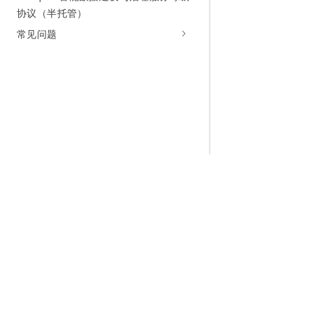
协议（半托管）
常见问题
为什么选择阿里云
大模型
产品和定
什么是云计算
千问大模型
全部产品