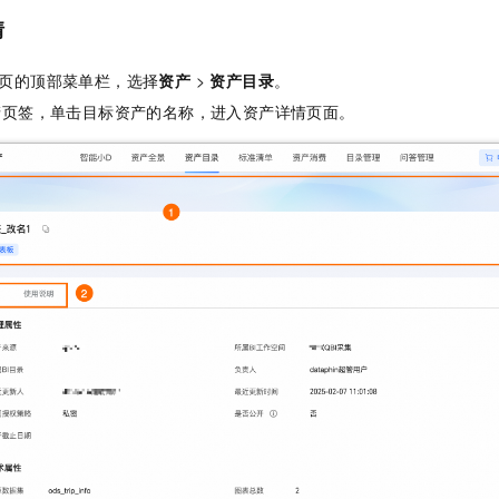
服务生态伙伴
视觉 Coding、空间感知、多模态思考等全面升级
1M上下文，专为长程任务能力而生
云工开物
企业应用
Night Plan 支持 Qwen 3.8-Max
AI 办公
NEW
情
Red Hat
30+ 款产品免费体验
夜间 5 折，Qwen/Meoo/TokenPlan 客户专享
AI智能应用
科研合作
ERP
堂（旗舰版）
SUSE
页的顶部菜单栏，选择
资产
>
资产目录
。
智能客服
AI 应用构建
大模型原生
CRM
产页签，单击目标资产的名称，进入资产详情页面。
2个月
自动承接线索
建站小程序
Qoder
大模型服务平台百炼-应用模版
OA 办公系统
HOT
NEW
面向真实软件
个人版上线、团队版降价；千问3.8-Max首发发尝鲜
丰富多元化的应用模版和解决方案
力提升
财税管理
模板建站
万有无界
大模型服务平台百炼-智能体
400电话
定制建站
的模型效果
灵活可视化地构建企业级 Agent
方案
广告营销
模板小程序
秒悟
人工智能平台 PAI
定制小程序
云端极速 AI 
新一代 AI 视频生成模型，深度适配广告营销等场景
AI Native 的算法工程平台，一站式完成建模、训练、推理服务部署
APP 开发
建站系统
AI 应用
10分钟微调：让0.6B模型媲美235B模型
多模态数据信
依托云原生高可用架构,实现Dify私有化部署
用1%尺寸在特定领域达到大模型90%以上效果