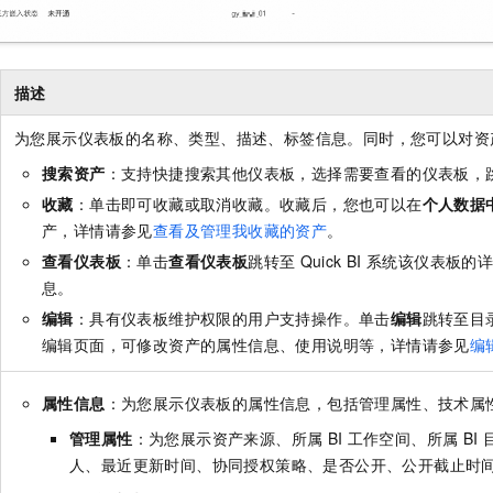
一个 AI 助手
即刻拥有 DeepSeek-R1 满血版
超强辅助，Bol
在企业官网、通讯软件中为客户提供 AI 客服
多种方案随心选，轻松解锁专属 DeepSeek
描述
为您展示仪表板的名称、类型、描述、标签信息。同时，您可以对资
搜索资产
：支持快捷搜索其他仪表板，选择需要查看的仪表板，
收藏
：单击即可收藏或取消收藏。收藏后，您也可以在
个人数据
产，详情请参见
查看及管理我收藏的资产
。
查看仪表板
：单击
查看仪表板
跳转至
Quick BI
系统该仪表板的
息。
编辑
：具有仪表板维护权限的用户支持操作。单击
编辑
跳转至目
编辑页面，可修改资产的属性信息、使用说明等，详情请参见
编
属性信息
：为您展示仪表板的属性信息，包括管理属性、技术属
管理属性
：为您展示资产来源、所属
BI
工作空间、所属
BI
人、最近更新时间、协同授权策略、是否公开、公开截止时