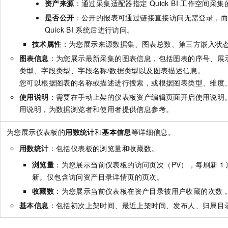
资产来源
：通过采集适配器指定
Quick BI
工作空间采集
是否公开
：公开的报表可通过链接直接访问无需登录，
Quick BI
系统后进行访问。
技术属性
：为您展示来源数据集、图表总数、第三方嵌入状
图表信息
：为您展示最新采集的图表信息，包括图表的序号、展
类型、字段类型、字段名称/数据类型以及图表描述信息。
您可以根据图表的名称或描述进行搜索，或根据图表类型、维度
使用说明
：需要在手动上架的仪表板资产编辑页面开启使用说明
用说明，为数据浏览者和使用者提供信息参考。
为您展示仪表板的
用数统计
和
基本信息
等详细信息。
用数统计
：包括仪表板的浏览量和收藏数。
浏览量
：为您展示当前仪表板的访问页次（PV），每刷新
1
新。仅包含访问资产目录详情页的页次。
收藏数
：为您展示当前仪表板在资产目录被用户收藏的次数
基本信息
：包括初次上架时间、最近上架时间、发布人、归属目