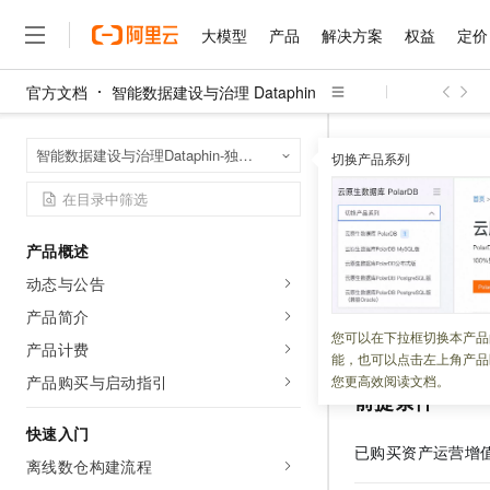
大模型
产品
解决方案
权益
定价
官方文档
智能数据建设与治理 Dataphin
大模型
产品
解决方案
权益
定价
云市场
伙伴
服务
了解阿里云
精选产品
精选解决方案
普惠上云
产品定价
精选商城
成为销售伙伴
售前咨询
为什么选择阿里云
千问AI平台
智能数据建设与治
首页
智能数据建设与治理Dataphin-独享模式（半托管版）
了解云产品的定价详情
切换产品系列
资产详情
查看仪
大模型服务平台百炼
千问办公，解锁你的工作
普惠上云 官方力荐
分销伙伴
在线服务
网站建设
什么是云计算
大
大模型服务与应用平台
企业级Agent产品，直接
云服务器38元/年起，超
咨询伙伴
多端小程序
技术领先
查看仪表
云上成本管理
售后服务
千问大模型
Agency Agents：拥
官方推荐返现计划
大模型
大模型
精选产品
精选解决方案
Salesforce 国际版订阅
稳定可靠
产品概述
管理和优化成本
多元化、高性能、安全可靠
推荐新用户得奖励，单订单
销售伙伴合作计划
自助服务
动态与公告
更新时间：
2025-03-05
友盟天域
安全合规
人工智能与机器学习
AI
文本生成
无影云电脑
HappyHorse 打造一
云工开物
无影生态合作计划
在线服务
产品简介
观测云
分析师报告
随时随地安全接入的云上超
高校专属算力普惠，学生认
计算
互联网应用开发
仅已上架的资产可
您可以在下拉框切换本产品
Qwen3.8-Max
HOT
产品计费
Salesforce On Alibaba C
工单服务
能，也可以点击左上角产品
智能体时代全能旗舰模型
Tuya 物联网平台阿里云
研究报告与白皮书
云解析DNS
快速拥有专属 OpenClaw
Consulting Partner 合
大数据
容器
产品购买与启动指引
您更高效阅读文档。
免费试用
短信专区
前提条件
蓝凌 OA
Qwen3.7-Plus
AI 大模型销售与服务生
现代化应用
存储
天池大赛
能看、能想、能动手的多模
快速入门
云原生大数据计算服务 Max
解决方案免费试用 新老
电子合同
已购买
资产运营
增
面向分析的企业级SaaS模
最高领取价值200元试用
离线数仓构建流程
安全
网络与CDN
AI 算法大赛
Qwen3-VL-Plus
畅捷通