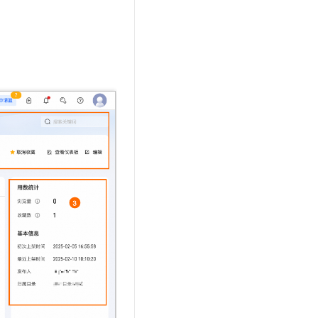
文戏情感细腻自然，动作戏激烈拳拳到肉，实现更强表演能力
支持中英文自由切换，具备更强的噪声鲁棒性
云聚AI 严选权益
SSL 证书
，一键激活高效办公新体验
精选AI产品，从模型到应用全链提效
堡垒机
AI 用量加速计划
应用
防火墙
、识别商机，让客服更高效、服务更出色。
新老同享，达量后返
千问办公
主机安全
NEW
的智能体编程平台
一站式AI生产力平台
AI 应用及服务市场
伶鹊
企业级人与Agent协作平台，接入和调度多个数字员工
智能客服平台，对话机器人、对话分析、智能外呼
AI 应用
大模型服务平台百炼 - 全妙
大模型
应用创作平台
多模态内容创作工具，已接入 DeepSeek
自然语言处理
数据标注
机器学习
息提取
与 AI 智能体进行实时音视频通话
从文本、图片、视频中提取结构化的属性信息
构建支持视频理解的 AI 音视频实时通话应用