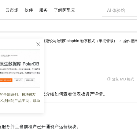
云市场
伙伴
服务
了解阿里云
AI 特惠
数据与 API
成为产品伙伴
企业增值服务
最佳实践
价格计算器
AI 场景体
基础软件
产品伙伴合
阿里云认证
市场活动
配置报价
大模型
理 Dataphin
智能数据建设与治理Dataphin-独享模式（半托管版）
操作指
自助选配和估算价格
表板资产详情
新方式
域名与网站
睿译宝，AI翻译排版一步到位
智启 AI 普惠权益
产品生态集成认证中心
企业支持计划
云上春晚
千问官方 MaaS 平台，为开发者和 Agent 而生，新用户赠送 1 亿 + tokens 额度
云服务器 EC
Qwen Aud
AI Coding
阿里云Maa
2026 阿里云
为企业打
数据集
Windows
大模型认证
模型
NEW
NEW
交付可用成果
值低价云产品抢先购
提供智能易用的域名与建站服务
上传文档即自动完成翻译和格式还原
至高享 1亿+免费 tokens，加速 Al 应用落地
安全可靠、弹
智能编程，一键
产品生态伙伴
专家技术服务
云上奥运之旅
弹性计算合作
阿里云中企出
手机三要素
宝塔 Linux
全部认证
板资产详情
价格优势
有专属领域专家
对象存储 OSS
GLM-5.2：长任务时代开源旗舰模型
阿里云 OPC 创新助力计划
云数据库 RD
即刻拥有 DeepS
AI 电商营销
产品生态伙伴工作台
企业增值服务台
云栖战略参考
云存储合作计
云栖大会
身份实名认证
CentOS
训练营
推动算力普惠，释放技术红利
的大模型服务
最高返9万
多领域专家智能体,一键组建 AI 虚拟交付团队
至高百万元 Token 补贴，加速一人公司成长
稳定、安全、高性价比、高性能的云存储服务
真正可用的 1M 上下文,一次完成代码全链路开发
轻松解锁专属 Dee
从图文生成到
复制 MD 格式
 06:35:48
云上的中国
数据库合作计
活动全景
短信
Docker
图片和
站式影视创作平台
人工智能平台 PAI
Hermes Agent，打造自进化智能体
Token Plan 模型订阅计划
Qoder
5 分钟轻松部署
AI 广告创作
企业成长
大模型
NEW
信息公告
看见新力量
云网络合作计
OCR 文字识别
JAVA
级电脑
证享300元代金券
可视化编排打通从文字构思到成片全链路闭环
一站式AI开发、训练和推理服务
自主进化，持久记忆，越用越聪明
Qwen3.8-Max 首发尝鲜，限时加量 10 倍，夜间低至2折
面向真实软件
图文、视频一
查看资产详情。本文为您介绍如何查看仪表板资产详情。
的全部系列、模块或功
Kimi-K3
HappyHors
NEW
魔搭 Mode
loud
服务实践
官网公告
区块回到产品主页，帮助
Kimi 最新旗舰模型，长程编程与推理利器
让文字生成流
金融模力时刻
Salesforce O
版
发票查验
全能环境
Qoder CN
Claude Code + GStack 打造工程团队
千问办公，限时限量积分加倍
云原生数据库 P
低代码高效构
AI 建站
NEW
作计划
计划
创新中心
魔搭 ModelSc
健康状态
让AI从“聊天伙伴”进化为能干活的“数字员工”
覆盖公网/内网、递归/权威、移动APP等全场景解析服务
安装技能 GStack，拥有专属 AI 工程团队
你的AI工作搭子，覆盖日常办公高频场景
基于千问大模型等，支持代码智能生成、研发智能问答
0 代码专业建
客户案例
天气预报查询
操作系统
Deepseek-v4-pro
HappyHors
态合作计划
态智能体模型
旗舰 MoE 大模型，百万上下文与顶尖推理能力
图生视频，流
Compute
同享
容器服务 Kubernetes 版 ACK
万小智 AI 建站低至 15元/月
云防火墙
AI 短剧/漫剧
快递物流查询
WordPress
成为服务伙
值服务并且当前租户已开通
资产运营
模块。
高校合作
式云数据仓库
点，立即开启云上创新
提供一站式管理容器应用的 K8s 服务
送.CN域名，送备案服务码
云原生的云上
AI助力短剧
GLM-5.2
Wan2.7-T
Ubuntu