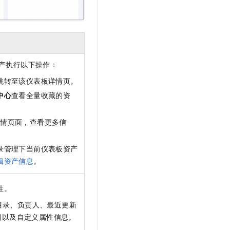
t.diy 一步搞定创意建站
构建大模型应用的安全防护体系
通过自然语言交互简化开发流程,全栈开发支持
通过阿里云安全产品对 AI 应用进行安全防护
产执行以下操作：
跳转至该仪表板详情页。
中心
查看全量收藏的资
详情页面，查看更多信
录管理下当前仪表板资产
辑资产信息
。
性。
目录、负责人、最近更新
间以及自定义属性信息。