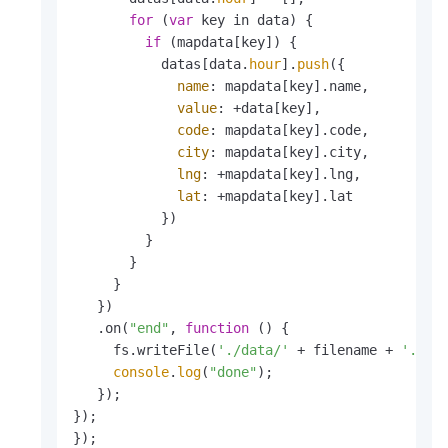
for
 (
var
 key in data) {

if
 (mapdata[key]) {

           datas[data.
hour
].
push
({

name
: mapdata[key].name,

value
: +data[key],

code
: mapdata[key].code,

city
: mapdata[key].city,

lng
: +mapdata[key].lng,

lat
: +mapdata[key].lat

           })

         }

       }

     }

   })

   .on(
"end"
, 
function
 (
) {

     fs.writeFile(
'./data/'
 + filename + 
'.jso
console
.
log
(
"done"
);

   });

});

});