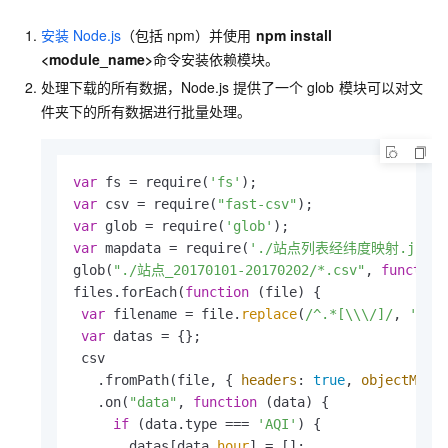
安装
Node.js
（包括
npm）并使用
npm install
<module_name>
命令安装依赖模块。
处理下载的所有数据，Node.js
提供了一个
glob
模块可以对文
件夹下的所有数据进行批量处理。
var
 fs = require(
'fs'
var
 csv = require(
"fast-csv"
var
 glob = require(
'glob'
var
 mapdata = require(
'./站点列表经纬度映射.json'
glob(
"./站点_20170101-20170202/*.csv"
, 
function
files.forEach(
function
 (
file
) {

var
 filename = file.
replace
(
/^.*[\\\/]/
, 
''
).
var
 datas = {};

 csv

   .fromPath(file, { 
headers
: 
true
, 
objectMode
   .on(
"data"
, 
function
 (
data
) {

if
 (data.type === 
'AQI'
) {

       datas[data.
hour
] = [];
