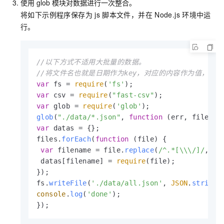
使用
glob
模块对数据进行一次整合。
将如下示例程序保存为
js
脚本文件，并在
Node.js
环境中运
行。
//以下方式不适用大批量的数据。
//将文件名也就是日期作为key，对应的内容作为值，得到一
var
 fs = 
require
(
'fs'
var
 csv = 
require
(
"fast-csv"
var
 glob = 
require
(
'glob'
glob
(
"./data/*.json"
, 
function
 (
err, files
var
 datas = {};

files.
forEach
(
function
 (
file
) {

var
 filename = file.
replace
(
/^.*[\\\/]/
, 
''
 datas[filename] = 
require
(file);

});

fs.
writeFile
(
'./data/all.json'
, 
JSON
.
stringi
console
.
log
(
'done'
);

});