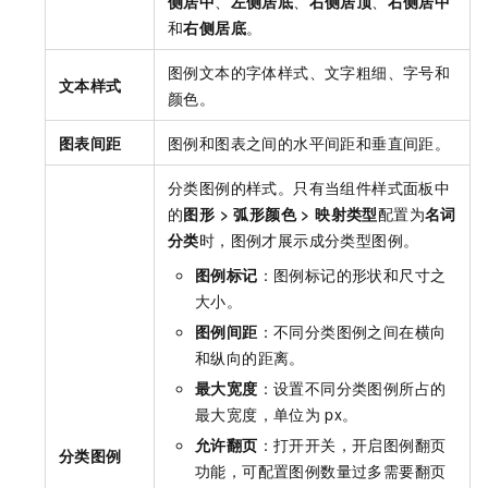
侧居中
、
左侧居底
、
右侧居顶
、
右侧居中
和
右侧居底
。
图例文本的字体样式、文字粗细、字号和
文本样式
颜色。
图表间距
图例和图表之间的水平间距和垂直间距。
分类图例的样式。只有当组件样式面板中
的
图形 > 弧形颜色 > 映射类型
配置为
名词
分类
时，图例才展示成分类型图例。
图例标记
：图例标记的形状和尺寸之
大小。
图例间距
：不同分类图例之间在横向
和纵向的距离。
最大宽度
：设置不同分类图例所占的
最大宽度，单位为
px。
允许翻页
：打开开关，开启图例翻页
分类图例
功能，可配置图例数量过多需要翻页