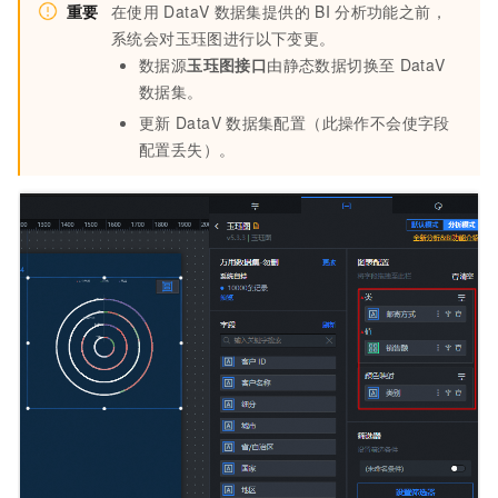
重要
在使用
DataV
数据集提供的
BI
分析功能之前，
系统会对玉珏图进行以下变更。
数据源
玉珏图接口
由静态数据切换至
DataV
数据集。
更新
DataV
数据集配置（此操作不会使字段
配置丢失）。