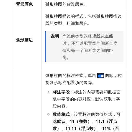
背景颜色
弧形柱图的背景颜色。
弧形柱图描边的样式，包括弧形柱图描边
线的类型、粗细和颜色。
说明
当线的类型选择
虚线
或
点线
弧形描边
时，还可以配置线的间断长度
值和每一个间断线之间的距
离。
弧形柱图的标注样式，单击
图标，控
制弧形标注配置项的显隐。
标注字段
：标注的内容需要和数据面
板中字段的内容对应，默认获取
t
字
段内容。
数值格式
：设置标注的数值格式，可
选
默认
、
11（整数）
、
11.1（浮点
数）
、
11.11（浮点数）
、
11%（百