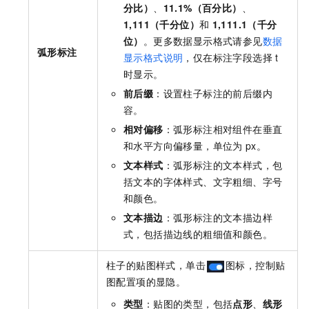
分比）
、
11.1%（百分比）
、
1,111（千分位）
和
1,111.1（千分
位）
。更多数据显示格式请参见
数据
弧形标注
显示格式说明
，仅在标注字段选择
t
时显示。
前后缀
：设置柱子标注的前后缀内
容。
相对偏移
：弧形标注相对组件在垂直
和水平方向偏移量，单位为
px。
文本样式
：弧形标注的文本样式，包
括文本的字体样式、文字粗细、字号
和颜色。
文本描边
：弧形标注的文本描边样
式，包括描边线的粗细值和颜色。
柱子的贴图样式，单击
图标，控制贴
图配置项的显隐。
类型
：贴图的类型，包括
点形
、
线形