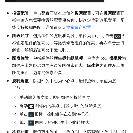
搜索配置
：单击
配置
面板右上角的
搜索配置
，可在
搜索配置
面
板中输入您需要搜索的配置项名称，快速定位到该配置项，系
统支持模糊匹配。详情请参见
搜索资产配置
。
图表尺寸
：包括组件的宽度和高度，单位为
px。可单击
图
标锁定组件的宽高比，等比例修改组件的宽高。再次单击进行
解锁，解锁后宽高比不受限制。
图表位置
：包括组件的
横坐标
和
纵坐标
，单位为
px。
横坐标
为
组件左上角距离页面左边界的像素距离，
纵坐标
为组件左上角
距离页面上边界的像素距离。
旋转角度
：以组件的中心为中心点，进行旋转，单位为度
（°）。
手动输入角度值，控制组件的旋转角度。
拖动
图标内的黑点，控制组件的旋转角度。
单击
图标，控制组件左右翻转样式。
单击
图标，控制组件上下翻转样式。
不透明度
：取值范围为
0~1。为
0
时，图表隐藏；为
1
时，图