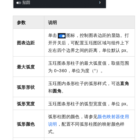
参数
说明
单击
图标，控制图表边距的显隐。打
图表边距
开开关后，可配置玉珏图区域与组件上下
左右四个边界之间的距离，单位默认
px。
玉珏图条形柱子的最大弧度值，取值范围
最大弧度
为
0~360，单位为度（°）。
玉珏图内条形柱子的弧形样式，可选
直角
弧形形状
和
圆角
。
弧形宽度
玉珏图条形柱子的弧型宽度值，单位
px。
弧形柱图的颜色，请参见
颜色映射器使用
弧形颜色
说明
，配置不同弧形柱图的映射颜色样
式。