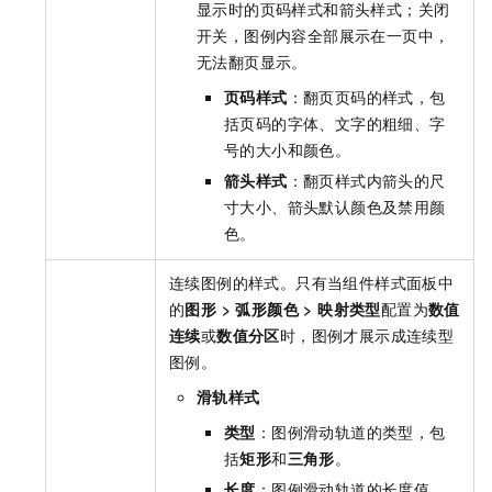
显示时的页码样式和箭头样式；关闭
开关，图例内容全部展示在一页中，
无法翻页显示。
页码样式
：翻页页码的样式，包
括页码的字体、文字的粗细、字
号的大小和颜色。
箭头样式
：翻页样式内箭头的尺
寸大小、箭头默认颜色及禁用颜
色。
连续图例的样式。只有当组件样式面板中
的
图形 > 弧形颜色 > 映射类型
配置为
数值
连续
或
数值分区
时，图例才展示成连续型
图例。
滑轨样式
类型
：图例滑动轨道的类型，包
括
矩形
和
三角形
。
长度
：图例滑动轨道的长度值。