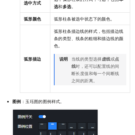
选中方式
选
和
多选
。
弧形颜色
弧形柱条被选中状态下的颜色。
弧形柱条描边线的样式，包括描边线
条的类型、线条的粗细和描边线的颜
色。
弧形描边
说明
当线的类型选择
虚线
或
点
线
时，还可以配置线的间
断长度值和每一个间断线
之间的距离。
图例
：玉珏图的图例样式。