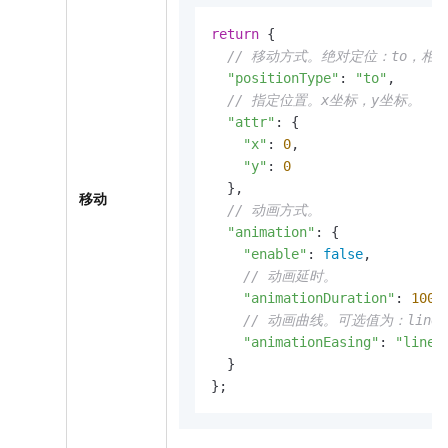
return
 {

// 移动方式。绝对定位：to，相对
"positionType"
: 
"to"
,

// 指定位置。x坐标，y坐标。
"attr"
: {

"x"
: 
0
,

"y"
: 
0
  },

移动
// 动画方式。
"animation"
: {

"enable"
: 
false
,

// 动画延时。
"animationDuration"
: 
1000
,
// 动画曲线。可选值为：linear|e
"animationEasing"
: 
"linea
  }

};