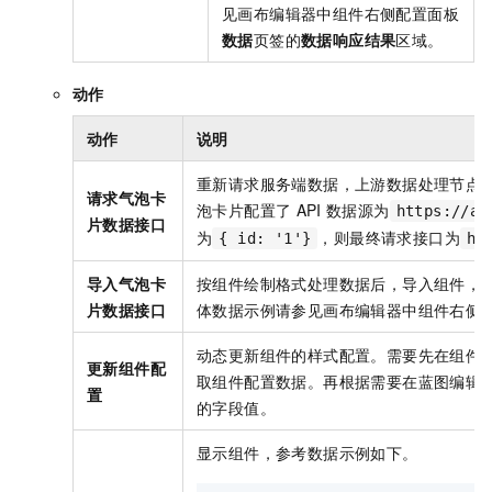
见画布编辑器中组件右侧配置面板
数据
页签的
数据响应结果
区域。
动作
动作
说明
重新请求服务端数据，上游数据处理节点
请求气泡卡
泡卡片配置了
API
数据源为
https://ap
片数据接口
为
，则最终请求接口为
{ id: '1'}
ht
导入气泡卡
按组件绘制格式处理数据后，导入组件，
片数据接口
体数据示例请参见画布编辑器中组件右侧
动态更新组件的样式配置。需要先在组件
更新组件配
取组件配置数据。再根据需要在蓝图编辑
置
的字段值。
显示组件，参考数据示例如下。