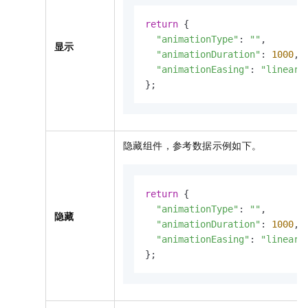
return
 {

"animationType"
: 
""
,

显示
"animationDuration"
: 
1000
,

"animationEasing"
: 
"linear"
};
隐藏组件，参考数据示例如下。
return
 {

"animationType"
: 
""
,

隐藏
"animationDuration"
: 
1000
,

"animationEasing"
: 
"linear"
};