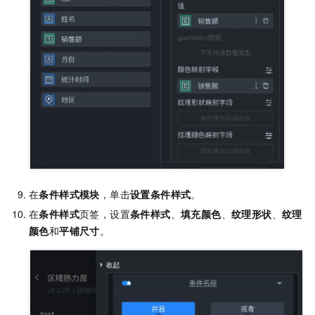
在
条件样式模块
，单击
设置条件样式
。
在
条件样式
页签，设置
条件样式
、
填充颜色
、
纹理形状
、
纹理
颜色
和
平铺尺寸
。