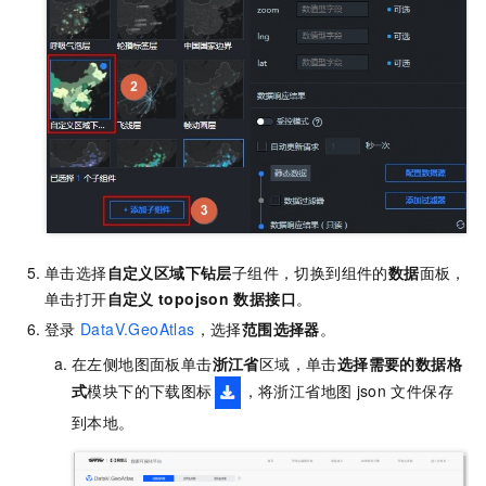
单击选择
自定义区域下钻层
子组件，切换到组件的
数据
面板，
单击打开
自定义
topojson
数据接口
。
登录
DataV.GeoAtlas
，选择
范围选择器
。
在左侧地图面板单击
浙江省
区域，单击
选择需要的数据格
式
模块下的下载图标
，将浙江省地图
json
文件保存
到本地。