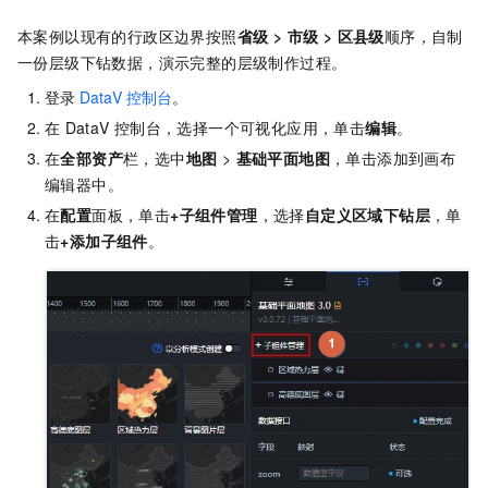
本案例以现有的行政区边界按照
省级 > 市级 > 区县级
顺序，自制
一份层级下钻数据，演示完整的层级制作过程。
登录
DataV
控制台
。
在
DataV
控制台，选择一个可视化应用，单击
编辑
。
在
全部资产
栏，选中
地图
>
基础平面地图
，单击添加到画布
编辑器中。
在
配置
面板，单击
+子组件管理
，选择
自定义区域下钻层
，单
击
+添加子组件
。