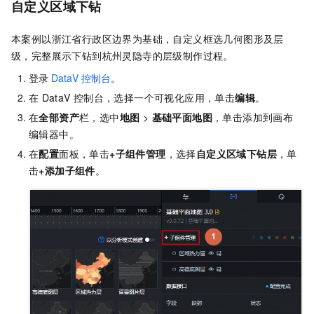
自定义区域下钻
本案例以浙江省行政区边界为基础，自定义框选几何图形及层
级，完整展示下钻到杭州灵隐寺的层级制作过程。
登录
DataV
控制台
。
在
DataV
控制台，选择一个可视化应用，单击
编辑
。
在
全部资产
栏，选中
地图
>
基础平面地图
，单击添加到画布
编辑器中。
在
配置
面板，单击
+子组件管理
，选择
自定义区域下钻层
，单
击
+添加子组件
。