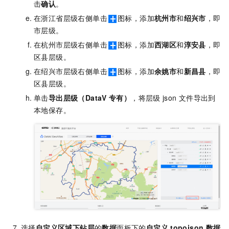
击
确认
。
在浙江省层级右侧单击
图标，添加
杭州市
和
绍兴市
，即
市层级。
在杭州市层级右侧单击
图标，添加
西湖区
和
淳安县
，即
区县层级。
在绍兴市层级右侧单击
图标，添加
余姚市
和
新昌县
，即
区县层级。
单击
导出层级（DataV
专有）
，将层级
json
文件导出到
本地保存。
选择
自定义区域下钻层
的
数据
面板下的
自定义
topojson
数据