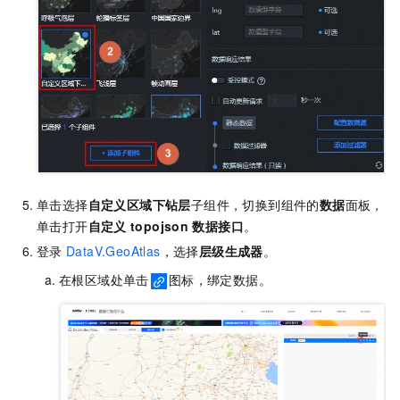
单击选择
自定义区域下钻层
子组件，切换到组件的
数据
面板，
单击打开
自定义
topojson
数据接口
。
登录
DataV.GeoAtlas
，选择
层级生成器
。
在根区域处单击
图标，绑定数据。