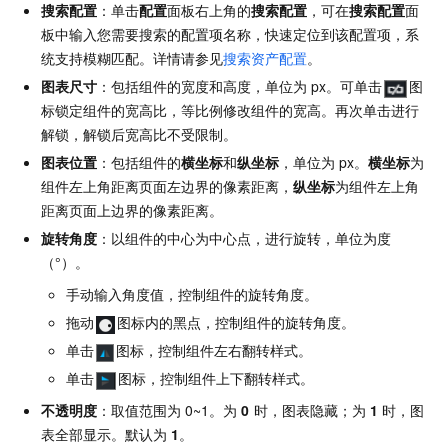
搜索配置
：单击
配置
面板右上角的
搜索配置
，可在
搜索配置
面
板中输入您需要搜索的配置项名称，快速定位到该配置项，系
统支持模糊匹配。详情请参见
搜索资产配置
。
图表尺寸
：包括组件的宽度和高度，单位为
px。可单击
图
标锁定组件的宽高比，等比例修改组件的宽高。再次单击进行
解锁，解锁后宽高比不受限制。
图表位置
：包括组件的
横坐标
和
纵坐标
，单位为
px。
横坐标
为
组件左上角距离页面左边界的像素距离，
纵坐标
为组件左上角
距离页面上边界的像素距离。
旋转角度
：以组件的中心为中心点，进行旋转，单位为度
（°）。
手动输入角度值，控制组件的旋转角度。
拖动
图标内的黑点，控制组件的旋转角度。
单击
图标，控制组件左右翻转样式。
单击
图标，控制组件上下翻转样式。
不透明度
：取值范围为
0~1。为
0
时，图表隐藏；为
1
时，图
表全部显示。默认为
1
。