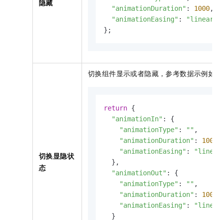
隐藏
"animationDuration"
: 
1000
,

"animationEasing"
: 
"linear"
};
切换组件显示或者隐藏，参考数据示例如
return
 {

"animationIn"
: {

"animationType"
: 
""
,

"animationDuration"
: 
1000
,
"animationEasing"
: 
"linea
切换显隐状
  },

态
"animationOut"
: {

"animationType"
: 
""
,

"animationDuration"
: 
1000
,
"animationEasing"
: 
"linea
  }
