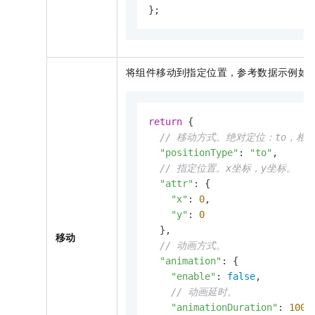
};
将组件移动到指定位置，参考数据示例如
return
 {

// 移动方式。绝对定位：to，相对
"positionType"
: 
"to"
,

// 指定位置。x坐标，y坐标。
"attr"
: {

"x"
: 
0
,

"y"
: 
0
  },

移动
// 动画方式。
"animation"
: {

"enable"
: 
false
,

// 动画延时。
"animationDuration"
: 
1000
,