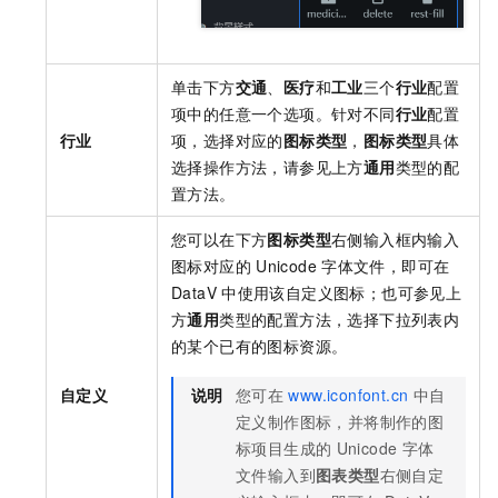
单击下方
交通
、
医疗
和
工业
三个
行业
配置
项中的任意一个选项。针对不同
行业
配置
行业
项，选择对应的
图标类型
，
图标类型
具体
选择操作方法，请参见上方
通用
类型的配
置方法。
您可以在下方
图标类型
右侧输入框内输入
图标对应的
Unicode
字体文件，即可在
DataV
中使用该自定义图标；也可参见上
方
通用
类型的配置方法，选择下拉列表内
的某个已有的图标资源。
自定义
说明
您可在
www.iconfont.cn
中自
定义制作图标，并将制作的图
标项目生成的
Unicode
字体
文件输入到
图表类型
右侧自定