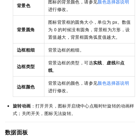
图标的背景颜色，请参见
颜色选择器说明
背景色
进行修改。
图标背景框的圆角大小，单位为
px。数值
背景圆角
为
0
的时候没有圆角，背景框为方形，设
置值越大，背景框圆角弧度值越大。
边框粗细
背景边框的粗细。
背景边框的类型，可选
实线
、
虚线
和
点
边框类型
线
。
背景边框的颜色，请参见
颜色选择器说明
边框颜色
进行修改。
旋转动画
：打开开关，图标开启绕中心点顺时针旋转的动画样
式；关闭开关，图标无法旋转。
数据面板