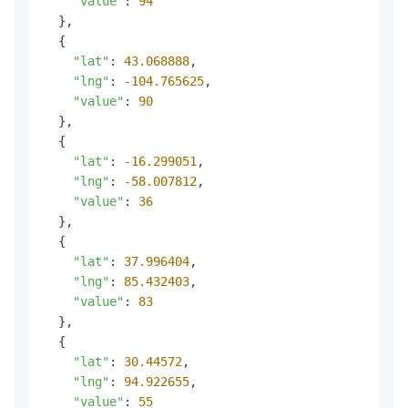
"value"
: 
94
  },

  {

"lat"
: 
43.068888
,

"lng"
: 
-104.765625
,

"value"
: 
90
  },

  {

"lat"
: 
-16.299051
,

"lng"
: 
-58.007812
,

"value"
: 
36
  },

  {

"lat"
: 
37.996404
,

"lng"
: 
85.432403
,

"value"
: 
83
  },

  {

"lat"
: 
30.44572
,

"lng"
: 
94.922655
,

"value"
: 
55