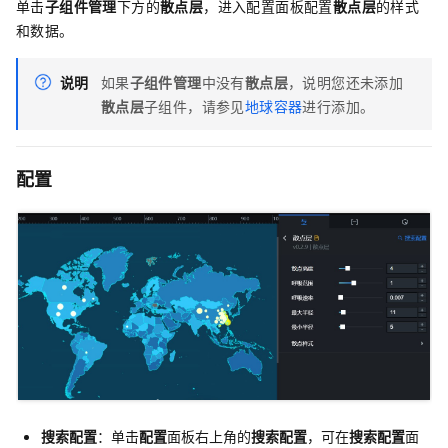
单击
子组件管理
下方的
散点层
，进入配置面板配置
散点层
的样式
和数据。
说明
如果
子组件管理
中没有
散点层
，说明您还未添加
散点层
子组件，请参见
地球容器
进行添加。
配置
搜索配置
：单击
配置
面板右上角的
搜索配置
，可在
搜索配置
面