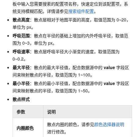
板中输入您需要搜索的配置项名称，快速定位到该配置项，系
统支持模糊匹配。详情请参见
搜索组件配置
。
散点高度
：散点层相对于地图平面的高度，取值范围为
0~20，
单位为
px。
呼吸范围
：散点在半径的基础上增加的内外呼吸半径，取值范
围为
0~3，单位为
px。
呼吸速率
：散点层呼吸半径大小渐变的速度，取值范围为
0~0.2。
最大半径
：散点的最大半径值，配合数据源中的
value
字段区
间来映射散点的半径，取值范围为
1~100。
最小半径
：散点的最小半径值，配合数据源中的
value
字段区
间来映射散点的半径，取值范围为
1~50。
散点样式
参数
说明
散点内圈的颜色，请参见
颜色选择器说明
内圈颜色
进行修改。