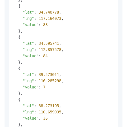
  {

"lat"
: 
34.740778
,

"lng"
: 
117.164073
,

"value"
: 
88
  },

  {

"lat"
: 
34.595741
,

"lng"
: 
112.857578
,

"value"
: 
84
  },

  {

"lat"
: 
39.573011
,

"lng"
: 
116.285298
,

"value"
: 
7
  },

  {

"lat"
: 
38.273105
,

"lng"
: 
110.659935
,

"value"
: 
36
  },
