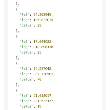
  },

  {

"lat"
: 
24.203949
,

"lng"
: 
105.823615
,

"value"
: 
29
  },

  {

"lat"
: 
17.644022
,

"lng"
: 
-10.898438
,

"value"
: 
23
  },

  {

"lat"
: 
34.597042
,

"lng"
: 
-84.726562
,

"value"
: 
70
  },

  {

"lat"
: 
51.618017
,

"lng"
: 
-61.523437
,

"value"
: 
18