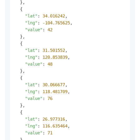
  },

  {

"lat"
: 
34.016242
,

"lng"
: 
-104.765625
,

"value"
: 
42
  },

  {

"lat"
: 
31.501552
,

"lng"
: 
120.853839
,

"value"
: 
48
  },

  {

"lat"
: 
30.066677
,

"lng"
: 
118.481709
,

"value"
: 
76
  },

  {

"lat"
: 
26.977316
,

"lng"
: 
116.635464
,

"value"
: 
71
  },
