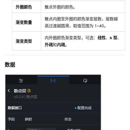
外圈颜色
散点外圈的颜色。
散点内圈至外圈的颜色渐变层数，层数越
渐变数量
高过渡越圆滑，取值范围为
1~40。
内外圈颜色渐变类型，可选：
线性
、
s
型
、
渐变类型
外疏
和
内疏
。
数据