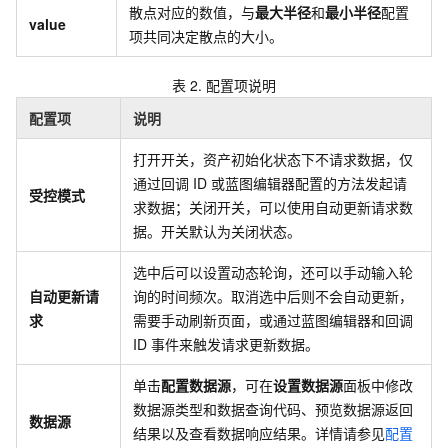
散点对应的数值，与
最大半径
和
最小半径
配置
value
项共同决定散点的大小。
表 2.
配置项说明
配置项
说明
打开开关，资产初始化状态下不请求数据，仅
通过回调
ID
或蓝图编辑器配置的方法发起请
受控模式
求数据；关闭开关，可以使用自动更新请求数
据。开关默认为关闭状态。
选中后可以设置动态轮询，还可以手动输入轮
自动更新请
询的时间频次。取消选中后则不会自动更新，
求
需要手动刷新页面，或通过蓝图编辑器和回调
ID
事件来触发请求更新数据。
单击
配置数据源
，可在
设置数据源
面板中修改
数据源类型和数据查询代码、预览数据源返回
数据源
结果以及查看数据响应结果。详情请参见
配置