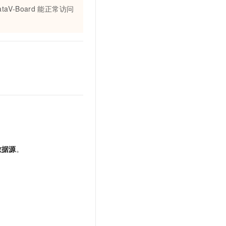
文戏情感细腻自然，动作戏激烈拳拳到肉，实现更强表演能力
支持中英文自由切换，具备更强的噪声鲁棒性
云聚AI 严选权益
ataV-Board
能正常访问
SSL 证书
，一键激活高效办公新体验
精选AI产品，从模型到应用全链提效
堡垒机
AI 用量加速计划
应用
防火墙
、识别商机，让客服更高效、服务更出色。
新老同享，达量后返
千问办公
主机安全
NEW
的智能体编程平台
一站式AI生产力平台
AI 应用及服务市场
伶鹊
企业级人与Agent协作平台，接入和调度多个数字员工
智能客服平台，对话机器人、对话分析、智能外呼
AI 应用
大模型服务平台百炼 - 全妙
大模型
应用创作平台
多模态内容创作工具，已接入 DeepSeek
数据源
。
自然语言处理
数据标注
机器学习
息提取
与 AI 智能体进行实时音视频通话
从文本、图片、视频中提取结构化的属性信息
构建支持视频理解的 AI 音视频实时通话应用