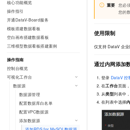
核心功能概览
AI 产品 免费试用
重要
您必
网络
安全
云开发大赛
Tableau 订阅
操作指引
1亿+ 大模型 tokens 和 
您的
可观测
入门学习赛
中间件
AI空中课堂在线直播课
开通DataV-Board服务
140+云产品 免费试用
大模型服务
模板搭建数据看板
上云与迁云
产品新客免费试用，最长1
数据库
使用限制
生态解决方案
空白画布搭建数据看板
千问AI平台-Token Plan
企业出海
大模型ACA认证体验
大数据计算
三维模型数据看板搭建案例
仅支持
DataV
企业
助力企业全员 AI 认知与能
行业生态解决方案
政企业务
媒体服务
千问AI平台-模型体验
开发者生态解决方案
操作指南
在线体验全尺寸、多种模态
通过内网添加
企业服务与云通信
控制台概览
AI 开发和 AI 应用解决
Happy 系列大模型
可视化工作台
域名与网站
登录
DataV
控
数据源
在
工作台
页面
终端用户计算
从
类型
列表中
数据源管理
Serverless
在列表中选择
大模型解决方案
配置数据库白名单
配置VPC数据源
开发工具
快速部署 Dify，高效搭建 
添加数据源
迁移与运维管理
添加RDS for MySQL数据源