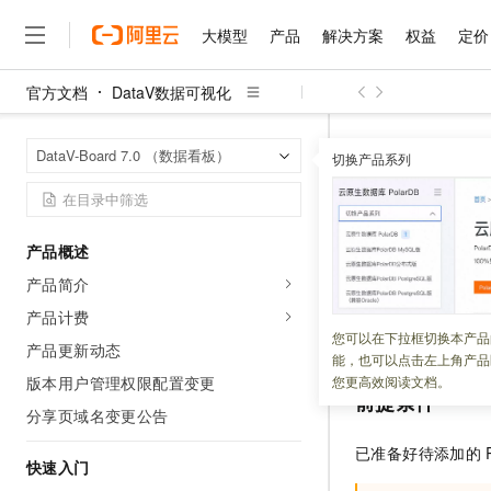
大模型
产品
解决方案
权益
定价
官方文档
DataV数据可视化
大模型
产品
解决方案
权益
定价
云市场
伙伴
服务
了解阿里云
精选产品
精选解决方案
普惠上云
产品定价
精选商城
成为销售伙伴
售前咨询
为什么选择阿里云
千问AI平台
DataV数据可
首页
DataV-Board 7.0 （数据看板）
了解云产品的定价详情
切换产品系列
添加RDS for My
大模型服务平台百炼
睿译宝，AI翻译排版一
普惠上云 官方力荐
分销伙伴
在线服务
网站建设
什么是云计算
大
大模型服务与应用平台
上传文档即自动完成翻译和
云服务器38元/年起，超
咨询伙伴
多端小程序
技术领先
添加RDS 
云上成本管理
售后服务
千问大模型
GLM-5.2：长任务时代
官方推荐返现计划
大模型
大模型
精选产品
精选解决方案
Salesforce 国际版订阅
稳定可靠
产品概述
管理和优化成本
多元化、高性能、安全可靠
推荐新用户得奖励，单订单
销售伙伴合作计划
自助服务
产品简介
更新时间：
2025-09-12
友盟天域
安全合规
人工智能与机器学习
AI
文本生成
无影云电脑
Hermes Agent，打造
云工开物
无影生态合作计划
在线服务
产品计费
观测云
分析师报告
随时随地安全接入的云上超
自主进化，持久记忆，越用
高校专属算力普惠，学生认
计算
互联网应用开发
本文为您介绍在
Da
您可以在下拉框切换本产品
Qwen3.8-Max
HOT
产品更新动态
Salesforce On Alibaba C
工单服务
能，也可以点击左上角产品
智能体时代全能旗舰模型
Tuya 物联网平台阿里云
研究报告与白皮书
云解析DNS
快速拥有专属 OpenClaw
Consulting Partner 合
大数据
容器
版本用户管理权限配置变更
您更高效阅读文档。
免费试用
短信专区
前提条件
蓝凌 OA
Qwen3.7-Plus
分享页域名变更公告
AI 大模型销售与服务生
现代化应用
存储
天池大赛
能看、能想、能动手的多模
云原生大数据计算服务 Max
解决方案免费试用 新老
电子合同
已准备好待添加的
面向分析的企业级SaaS模
最高领取价值200元试用
快速入门
安全
网络与CDN
AI 算法大赛
Qwen3-VL-Plus
畅捷通