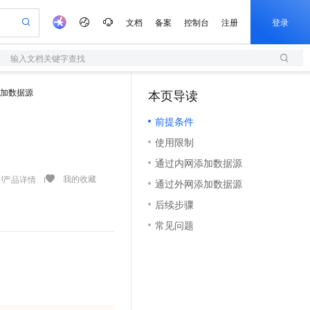
文档
备案
控制台
注册
登录
输入文档关键字查找
验
作计划
器
AI 活动
专业服务
服务伙伴合作计划
开发者社区
加入我们
服务平台百炼
阿里云 OPC 创新助力计划
加数据源
本页导读
（1）
一站式生成采购清单，支持单品或批量购买
S
可编辑精美 PPT 文稿
S产品伙伴计划（繁花）
峰会
造的大模型服务与应用开发平台
轻量应用服务器
Agency Agents：拥有专属领域专家
AI 生产力先锋
Al MaaS 服务伙伴赋能合作
域名
博文
Careers
至高可申请百万元
前提条件
性可伸缩的云计算服务
 轻松生成专业的 PPT
开启高性价比 AI 编程新体验
先锋实践拓展 AI 生产力的边界
快速构建应用程序和网站，即刻迈出上云第一步
多领域专家智能体,一键组建 AI 虚拟交付团队
Token 补贴，五大权
计划
海大会
伙伴信用分合作计划
商标
问答
社会招聘
使用限制
益加速 OPC 成功
S
帕鲁游戏服务器
数字证书管理服务（原SSL证书）
HappyHorse 打造一站式影视创作平台
飞天发布时刻
HOT
划
备案
电子书
校园招聘
通过内网添加数据源
联机服务器，轻松开启游戏
视频创作，一键激活电商全链路生产力
全托管，含MySQL、PostgreSQL、SQL Server、MariaDB多引擎
实现全站HTTPS，呈现可信的WEB访问
所见，即是所愿
可视化编排打通从文字构思到成片全链路闭环
更多支持
我的收藏
产品详情
划
公司注册
镜像站
通过外网添加数据源
视频生成
语音识别与合成
 智能体与工作流应用
短信服务
漫剧工坊：一站式动画创作平台
AI 实训营
合作伙伴培训与认证
后续步骤
划
上云迁移
的智能体编程平台
站生成，高效打造优质广告素材
通过阿里云百炼高效搭建AI应用,助力高效开发
快速生产连贯的高质量长漫剧
从基础到进阶，Agent 创客手把手教你
国内短信简单易用，安全可靠，秒级触达，全球覆盖200+国家和地区。
e-1.1-T2V
Qwen3-TTS-Flash
lScope
我要反馈
查询合作伙伴
常见问题
畅细腻的高质量视频
离线语音合成大模型，多语言方言自适应，低延迟高稳定
n Alibaba Cloud ISV 合作
代维服务
olarDB
建企业门户网站
大数据开发治理平台 DataWorks
10 分钟搭建微信、支付宝小程序
创新加速
ope
登录合作伙伴管理后台
我要建议
站，无忧落地极速上线
以可视化方式快速构建移动和 PC 门户网站
100%兼容MySQL、PostgreSQL，兼容Oracle，支持集中和分布式
高效部署网站，快速应用到小程序
Data Agent 驱动的一站式 Data+AI 开发治理平台
e-1.1-I2V
Cosyvoice-V3-Flash
安全
畅自然，细节丰富
高表现力语音合成大模型，语音克隆听感自然
我要投诉
上云场景组合购
伴
边界网络安全防护产品
漫剧创作，剧本、分镜、视频高效生成
覆盖90%+业务场景，专享组合折扣价
2V
VPN
Fun-ASR