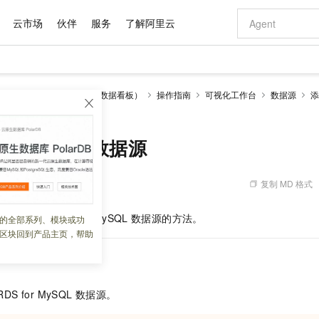
云市场
伙伴
服务
了解阿里云
AI 特惠
数据与 API
成为产品伙伴
企业增值服务
最佳实践
价格计算器
AI 场景体
基础软件
产品伙伴合
阿里云认证
市场活动
配置报价
大模型
视化
DataV-Board 7.0 （数据看板）
操作指南
可视化工作台
数据源
添
自助选配和估算价格
SQL数据源
步到位
域名与网站
智启 AI 普惠权益
产品生态集成认证中心
企业支持计划
云上春晚
Qwen Audio：打造专属 AI 语音助手
千问官方 MaaS 平台，为开发者和 Agent 而生，新用户赠送 1 亿 + tokens 额度
云服务器 EC
一句话生成原生
AI Coding
阿里云Maa
2026 阿里云
为企业打
数据集
Windows
大模型认证
模型
NEW
NEW
格式还原
值低价云产品抢先购
提供智能易用的域名与建站服务
至高享 1亿+免费 tokens，加速 Al 应用落地
Qwen-Audio-3.0-Realtime 端到端实时语音角色扮演
安全可靠、弹
输入一句话想法,
智能编程，一键
产品生态伙伴
专家技术服务
云上奥运之旅
弹性计算合作
阿里云中企出
手机三要素
宝塔 Linux
全部认证
for MySQL数据源
价格优势
开源旗舰模型
对象存储 OSS
即刻拥有 DeepSeek-V4-Pro
阿里云 OPC 创新助力计划
云数据库 RD
一键部署幻兽
AI 电商营销
产品生态伙伴工作台
企业增值服务台
云栖战略参考
云存储合作计
云栖大会
身份实名认证
CentOS
训练营
推动算力普惠，释放技术红利
的大模型服务
最高返9万
真正可用的 1M 上下文,一次完成代码全链路开发
轻松解锁专属 DeepSeek-V4-Pro
至高百万元 Token 补贴，加速一人公司成长
稳定、安全、高性价比、高性能的云存储服务
一键购买专属
从图文生成到
复制 MD 格式
 08:11:55
云上的中国
数据库合作计
活动全景
短信
Docker
图片和
自进化智能体
人工智能平台 PAI
5 分钟轻松部署专属 QwenPaw
Token Plan 模型订阅计划
Qoder
高效搭建 AI
AI 广告创作
企业成长
大模型
NEW
HOT
信息公告
看见新力量
云网络合作计
OCR 文字识别
JAVA
级电脑
越聪明
证享300元代金券
一站式AI开发、训练和推理服务
Qwen3.8-Max 首发尝鲜，限时加量 10 倍，夜间低至2折
从聊天伙伴进化为能主动干活的本地数字员工
面向真实软件
图文、视频一
taV
中添加
RDS for MySQL
数据源的方法。
的全部系列、模块或功
Kimi-K3
HappyHors
NEW
魔搭 Mode
loud
服务实践
官网公告
区块回到产品主页，帮助
Kimi 最新旗舰模型，长程编程与推理利器
让文字生成流
金融模力时刻
Salesforce O
版
发票查验
全能环境
Qoder CN
Claude Code + GStack 打造工程团队
千问办公，限时限量积分加倍
云原生数据库 P
低代码高效构
AI 建站
NEW
作计划
计划
创新中心
魔搭 ModelSc
健康状态
让AI从“聊天伙伴”进化为能干活的“数字员工”
覆盖公网/内网、递归/权威、移动APP等全场景解析服务
安装技能 GStack，拥有专属 AI 工程团队
你的AI工作搭子，覆盖日常办公高频场景
基于千问大模型等，支持代码智能生成、研发智能问答
0 代码专业建
客户案例
天气预报查询
操作系统
Deepseek-v4-pro
HappyHors
态合作计划
态智能体模型
旗舰 MoE 大模型，百万上下文与顶尖推理能力
图生视频，流
Compute
同享
容器服务 Kubernetes 版 ACK
万小智 AI 建站低至 15元/月
云防火墙
AI 短剧/漫剧
快递物流查询
WordPress
成为服务伙
RDS for MySQL
数据源。
高校合作
式云数据仓库
点，立即开启云上创新
提供一站式管理容器应用的 K8s 服务
送.CN域名，送备案服务码
云原生的云上
AI助力短剧
GLM-5.2
Wan2.7-T
Ubuntu