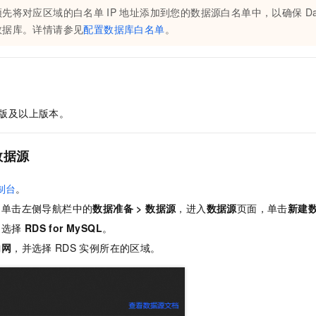
服务生态伙伴
视觉 Coding、空间感知、多模态思考等全面升级
1M上下文，专为长程任务能力而生
云工开物
企业应用
Night Plan 支持 Qwen 3.8-Max
AI 办公
须先将对应区域的白名单
IP
地址添加到您的数据源白名单中，以确保
D
NEW
Red Hat
30+ 款产品免费体验
夜间 5 折，Qwen/Meoo/TokenPlan 客户专享
AI智能应用
数据库。详情请参见
配置数据库白名单
。
科研合作
ERP
堂（旗舰版）
SUSE
智能客服
AI 应用构建
大模型原生
CRM
2个月
自动承接线索
建站小程序
Qoder
大模型服务平台百炼-应用模版
OA 办公系统
HOT
NEW
面向真实软件
个人版上线、团队版降价；千问3.8-Max首发发尝鲜
丰富多元化的应用模版和解决方案
版及以上版本。
力提升
财税管理
模板建站
万有无界
大模型服务平台百炼-智能体
400电话
定制建站
的模型效果
灵活可视化地构建企业级 Agent
数据源
方案
广告营销
模板小程序
秒悟
人工智能平台 PAI
制台
。
定制小程序
云端极速 AI 
新一代 AI 视频生成模型，深度适配广告营销等场景
AI Native 的算法工程平台，一站式完成建模、训练、推理服务部署
，单击左侧导航栏中的
数据准备
>
数据源
，进入
数据源
页面，单击
新建
APP 开发
，选择
RDS for MySQL
。
建站系统
内网
，并选择
RDS
实例所在的区域。
AI 应用
10分钟微调：让0.6B模型媲美235B模型
多模态数据信
依托云原生高可用架构,实现Dify私有化部署
用1%尺寸在特定领域达到大模型90%以上效果