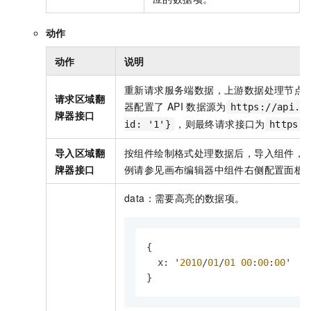
动作
动作
说明
重新请求服务端数据，上游数据处理节点
请求区域翻
器配置了
API
数据源为
https://api.t
牌器接口
，则最终请求接口为
id: '1'}
https:/
导入区域翻
按组件绘制格式处理数据后，导入组件，
牌器接口
例请参见画布编辑器中组件右侧配置面板
data：需要高亮的数据项。
{
  x
:
 '
2010
/
01
/
01
00
:
00
:
00
}