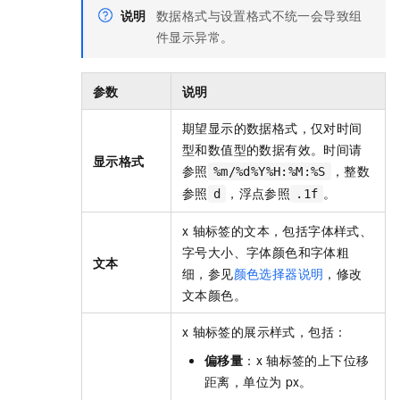
说明
数据格式与设置格式不统一会导致组
件显示异常。
参数
说明
期望显示的数据格式，仅对时间
型和数值型的数据有效。时间请
显示格式
参照
，整数
%m/%d%Y%H:%M:%S
参照
，浮点参照
。
d
.1f
x
轴标签的文本，包括字体样式、
字号大小、字体颜色和字体粗
文本
细，参见
颜色选择器说明
，修改
文本颜色。
x
轴标签的展示样式，包括：
偏移量
：x
轴标签的上下位移
距离，单位为
px。