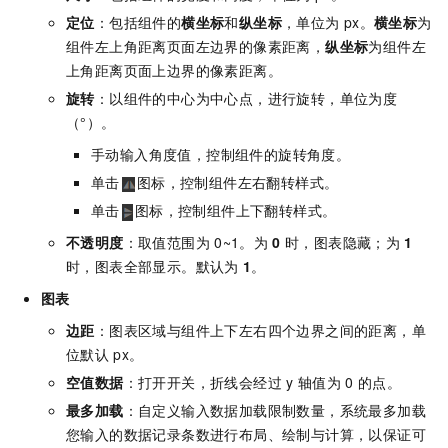
定位
：包括组件的
横坐标
和
纵坐标
，单位为
px。
横坐标
为
组件左上角距离页面左边界的像素距离，
纵坐标
为组件左
上角距离页面上边界的像素距离。
旋转
：以组件的中心为中心点，进行旋转，单位为度
（°）。
手动输入角度值，控制组件的旋转角度。
单击
图标，控制组件左右翻转样式。
单击
图标，控制组件上下翻转样式。
不透明度
：取值范围为
0~1。为
0
时，图表隐藏；为
1
时，图表全部显示。默认为
1
。
图表
边距
：图表区域与组件上下左右四个边界之间的距离，单
位默认
px。
空值数据
：打开开关，折线会经过
y
轴值为
0
的点。
最多加载
：自定义输入数据加载限制数量，系统最多加载
您输入的数据记录条数进行布局、绘制与计算，以保证可