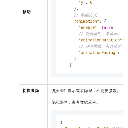
"y"
:
0
}
,
移动
// 动画方式。
"animation"
:
{
"enable"
:
false
,
// 动画延时，单位ms。
"animationDuration"
:
// 动画曲线。可选值为：linea
"animationEasing"
:
"l
}
}
切换显隐
切换组件显示或者隐藏，不需要参数。
显示组件，参考数据示例。
{