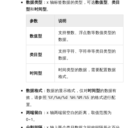
数据类型
：x
轴标签数据的类型，可选
数值型
、
类目
型
和
时间型
。
参数
说明
支持整数、浮点数等数值类型的
数值型
数据。
支持字符、字符串等类目类型的
类目型
数据。
时间类型的数据，需要配置数据
时间型
格式。
数据格式
：数据的显示格式，仅对
时间型
的数据有
效，请参照
的格式进行配
%Y/%m/%d %H:%M:%S
置。
两端留白
：x
轴两端留空白的距离，取值范围为
0~1。
分割间隔
：x
轴上两个类目数据之间的间隔所占百分