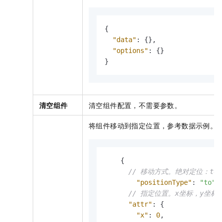
{
"data"
:
{
}
,
"options"
:
{
}
}
清空组件
清空组件配置，不需要参数。
将组件移动到指定位置，参考数据示例。
{
// 移动方式。绝对定位：to
"positionType"
:
"to"
,
// 指定位置。x坐标，y坐标
"attr"
:
{
"x"
:
0
,