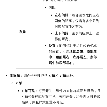
间距
左右间距
：相邻图例之间左右
两侧的距离，仅当有多个系列
时该配置项才有效。
布局
上下间距
：图例与组件上下边
界的距离。
位置
：图例相对于组件起始坐标
的位置，可选
顶部居左
、
顶部居
中
、
顶部居右
、
底部居左
、
底部
居中
和
底部居右
。
坐标轴
：组件坐标轴包括
x
轴
和
y
轴
两种。
x
轴
x
轴可见
：打开开关，组件内
x
轴样式正常显示，且
x
轴相关样式配置可见；关闭开关，组件内
x
轴样式
隐藏，并且样式配置不可见。