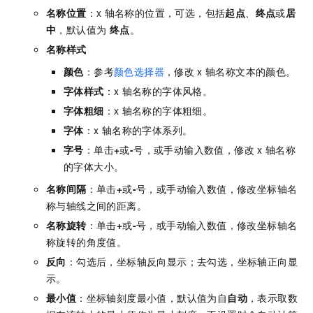
名称位置
：x
轴名称的位置，可选，包括
起点
、
终点
或
居
中
，默认值为
终点
。
名称样式
颜色
：参考
颜色选择器
，修改
x
轴名称文本的颜色。
字体样式
：x
轴名称的字体风格。
字体粗细
：x
轴名称的字体粗细。
字体
：x
轴名称的字体系列。
字号
：单击
+
或
-
号，或手动输入数值，修改
x
轴名称
的字体大小。
名称间隔
：单击
+
或
-
号，或手动输入数值，修改坐标轴名
称与轴线之间的距离。
名称旋转
：单击
+
或
-
号，或手动输入数值，修改坐标轴名
称旋转的角度值。
反向
：勾选后，坐标轴反向显示；去勾选，坐标轴正向显
示。
最小值
：坐标轴刻度最小值，默认值为自
自动
，表示取数