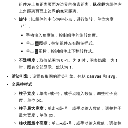
组件左上角距离页面左边界的像素距离，
纵坐标
为组件左
上角距离页面上边界的像素距离。
旋转
：以组件的中心为中心点，进行旋转，单位为度
（°）。
手动输入角度值，控制组件的旋转角度。
单击
图标，控制组件左右翻转样式。
单击
图标，控制组件上下翻转样式。
不透明度
：取值范围为
0~1。为
0
时，图表隐藏；为
1
时，图表全部显示。默认为
1
。
渲染引擎
：设置条形图的渲染引擎。包括
canvas
和
svg
。
全局柱样式
柱子宽度
：单击
+
或
-
号，或手动输入数值，调整柱子宽
度，单位
px。
柱子最大宽度
：单击
+
或
-
号，或手动输入数值，调整柱子
最大宽度，单位
px。
柱状图最小高度
：单击
+
或
-
号，或手动输入数值，调整柱