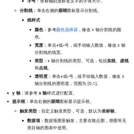
字号
：坐标轴刻度标签文字的字体大小。
分割线
：单击右侧的
眼睛
图标显示分割线。
线样式
颜色
：参考
颜色选择器
，修改
x
轴分割线的颜
色。
宽度
：单击
+
或
-
号，或手动输入数值，修改
x
轴
分割线的线宽。
类型
：x
轴分割线的类型。可选，包括
实线
、
虚线
和
点线
。
透明度
：单击
+
或
-
号，或手动输入数值，修改
x
轴分割线的透明度，范围为 [0,1]。
y
轴
：请参考
x
轴
样式进行配置。
提示框
：单击右侧的
眼睛
图标显示提示框。
触发类型
：自定义触发类型，可选，默认为
坐标轴
。
数据项
：数据项图形触发，主要在散点图，饼图等无
类目轴的图表中使用。