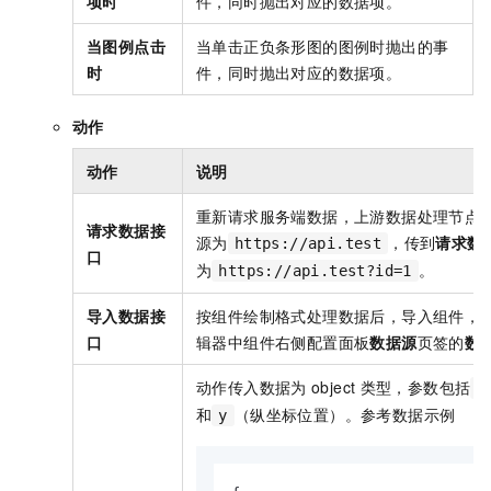
项时
件，同时抛出对应的数据项。
当图例点击
当单击正负条形图的图例时抛出的事
时
件，同时抛出对应的数据项。
动作
动作
说明
重新请求服务端数据，上游数据处理节点
请求数据接
源为
，传到
请求数
https://api.test
口
为
。
https://api.test?id=1
导入数据接
按组件绘制格式处理数据后，导入组件，
口
辑器中组件右侧配置面板
数据源
页签的
数
动作传入数据为
object
类型，参数包括
d
和
（纵坐标位置）。参考数据示例
y