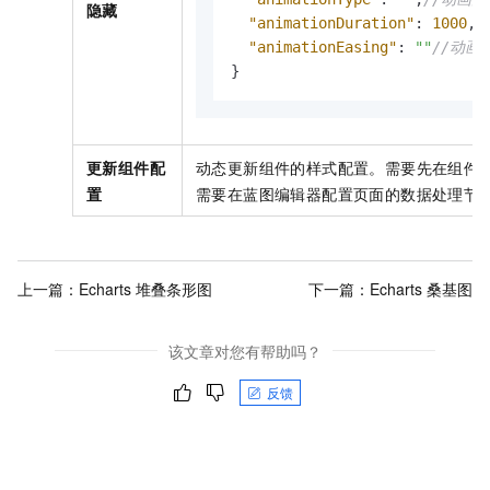
隐藏
"animationDuration"
:
1000
,
/
"animationEasing"
:
""
//动画
}
更新组件配
动态更新组件的样式配置。需要先在组件
置
需要在蓝图编辑器配置页面的数据处理节
上一篇：
Echarts 堆叠条形图
下一篇：
Echarts 桑基图
该文章对您有帮助吗？
反馈