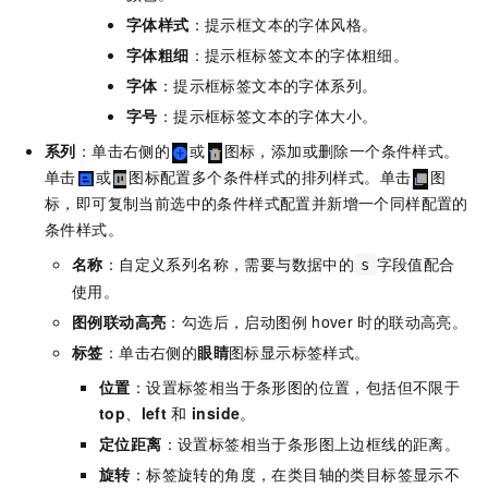
字体样式
：提示框文本的字体风格。
字体粗细
：提示框标签文本的字体粗细。
字体
：提示框标签文本的字体系列。
字号
：提示框标签文本的字体大小。
系列
：单击右侧的
或
图标，添加或删除一个条件样式。
单击
或
图标配置多个条件样式的排列样式。单击
图
标，即可复制当前选中的条件样式配置并新增一个同样配置的
条件样式。
名称
：自定义系列名称，需要与数据中的
字段值配合
s
使用。
图例联动高亮
：勾选后，启动图例
hover
时的联动高亮。
标签
：单击右侧的
眼睛
图标显示标签样式。
位置
：设置标签相当于条形图的位置，包括但不限于
top
、
left
和
inside
。
定位距离
：设置标签相当于条形图上边框线的距离。
旋转
：标签旋转的角度，在类目轴的类目标签显示不