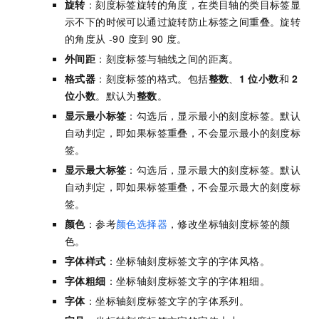
旋转
：刻度标签旋转的角度，在类目轴的类目标签显
示不下的时候可以通过旋转防止标签之间重叠。旋转
的角度从 -90 度到 90 度。
外间距
：刻度标签与轴线之间的距离。
格式器
：刻度标签的格式。包括
整数
、
1
位小数
和
2
位小数
。默认为
整数
。
显示最小标签
：勾选后，显示最小的刻度标签。默认
自动判定，即如果标签重叠，不会显示最小的刻度标
签。
显示最大标签
：勾选后，显示最大的刻度标签。默认
自动判定，即如果标签重叠，不会显示最大的刻度标
签。
颜色
：参考
颜色选择器
，修改坐标轴刻度标签的颜
色。
字体样式
：坐标轴刻度标签文字的字体风格。
字体粗细
：坐标轴刻度标签文字的字体粗细。
字体
：坐标轴刻度标签文字的字体系列。