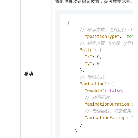
将组件移动到指定位置，参考数据示例。
{
// 移动方式。绝对定位：to
"positionType"
:
"to"
,
// 指定位置。x坐标，y坐标
"attr"
:
{
"x"
:
0
,
"y"
:
0
}
,
移动
// 动画方式。
"animation"
:
{
"enable"
:
false
,
// 动画延时。
"animationDuration"
:
// 动画曲线。可选值为：linea
"animationEasing"
:
"l
}
}