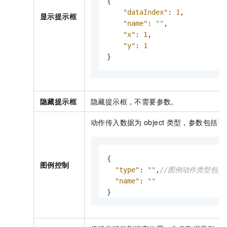
{
"dataIndex"
:
1
,
显示提示框
"name"
:
""
,
"x"
:
1
,
"y"
:
1
}
隐藏提示框
隐藏提示框，不需要参数。
动作传入数据为
object
类型，参数包括
t
{
图例控制
"type"
:
""
,
//图例动作类型包括: leg
"name"
:
""
}