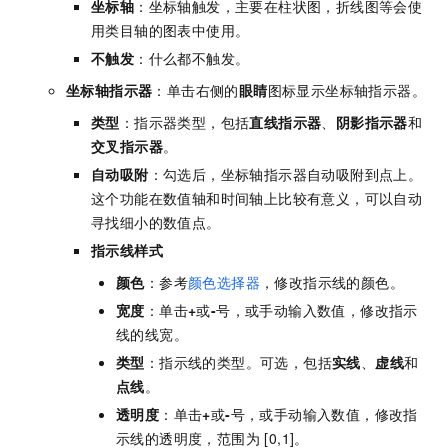
坐标轴
：坐标轴触发，主要在柱状图，折线图等会使
用类目轴的图表中使用。
不触发
：什么都不触发。
坐标轴指示器
：单击右侧的
眼睛
图标显示坐标轴指示器。
类型
：指示器类型，包括
直线指示器
、
阴影指示器
和
交叉指示器
。
自动吸附
：勾选后，坐标轴指示器自动吸附到点上。
这个功能在数值轴和时间轴上比较有意义，可以自动
寻找细小的数值点。
指示线样式
颜色
：参考
颜色选择器
，修改指示线的颜色。
宽度
：单击
+
或
-
号，或手动输入数值，修改指示
线的线宽。
类型
：指示线的类型。可选，包括
实线
、
虚线
和
点线
。
透明度
：单击
+
或
-
号，或手动输入数值，修改指
示线的透明度，范围为 [0,1]。