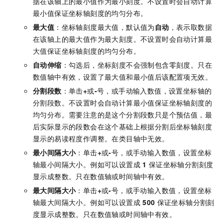
据在该轴上的最小值作为最小刻度。不设置时会自动计算
最小值保证坐标轴刻度的均匀分布。
最大值
：坐标轴刻度最大值，默认值为
自动
，表示取数据
在该轴上的最大值作为最大刻度。不设置时会自动计算最
大值保证坐标轴刻度的均匀分布。
自动伸缩
：勾选后，坐标刻度不会强制包含零刻度。只在
数值轴中有效，设置了最大值和最小值后该配置项无效。
分割段数
：单击
+
或
-
号，或手动输入数值，设置坐标轴的
分割段数。不设置时会自动计算最小值保证坐标轴刻度的
均匀分布。需要注意的是这个分割段数只是个预估值，最
后实际显示的段数会在这个基础上根据分割后坐标轴刻度
显示的易读程度作调整。在类目轴中无效。
最小间隔大小
：单击
+
或
-
号，或手动输入数值，设置坐标
轴最小间隔大小。例如可以设置成
1
保证坐标轴分割刻度
显示成整数。只在数值轴或时间轴中有效。
最大间隔大小
：单击
+
或
-
号，或手动输入数值，设置坐标
轴最大间隔大小。例如可以设置成
500
保证坐标轴分割刻
度显示成整数。只在数值轴或时间轴中有效。