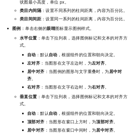
状图最小高度，单位
px。
类目内间隔
：设置不同系列的柱间距离，内容为百分比。
类目间间距
：设置同一系列的柱间距离，内容为百分比。
图例
：单击右侧的
眼睛
图标显示图例样式。
水平位置
：单击下拉列表，选择图例标记和文本的对齐方
式。
自动
：默认
自动
，根据组件的位置和朝向决定。
左对齐
：当图形在文字左边时，为
左对齐
。
居中对齐
：当图例的图形与文字重叠时，为
居中对
齐
。
右对齐
：当图形在文字右边时，为
右对齐
。
垂直位置
：单击下拉列表，选择图例标记和文本的对齐方
式。
自动
：默认
自动
，根据组件的位置和朝向决定。
顶部对齐
：当图形在窗口上方时，为
顶部对齐
。
居中对齐
：当图形在窗口中间时，为
居中对齐
。