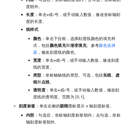
度朝外。
长度
：单击
+
或
-
号，或手动输入数值，修改坐标轴刻
度的长度。
线样式
颜色
：单击下拉框，选择刻度线颜色的填充样
式，包括
颜色填充
和
渐变填充
。参考
颜色选择
器
，修改刻度线的颜色。
宽度
：单击
+
或
-
号，或手动输入数值，修改刻度
线的宽度。
类型
：坐标轴轴线的类型。可选，包括
实线
、
虚
线
和
点线
。
透明度
：单击
+
或
-
号，或手动输入数值，修改刻
度线的透明度。范围为 [0,1]。
刻度标签
：单击右侧的
眼睛
图标显示
x
轴刻度标签。
内部
：勾选后，坐标轴刻度标签朝内；去勾选，坐标
轴刻度标签朝外。