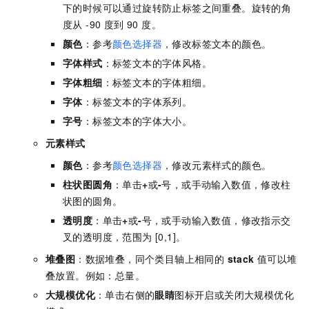
下的时候可以通过旋转防止标签之间重叠。旋转的角
度从 -90 度到 90 度。
颜色
：参考
颜色选择器
，修改标签文本的颜色。
字体样式
：标签文本的字体风格。
字体粗细
：标签文本的字体粗细。
字体
：标签文本的字体系列。
字号
：标签文本的字体大小。
元素样式
颜色
：参考
颜色选择器
，修改元素样式的颜色。
柱状图圆角
：单击
+
或
-
号，或手动输入数值，修改柱
状图的圆角。
透明度
：单击
+
或
-
号，或手动输入数值，修改指示交
叉的透明度，范围为 [0,1]。
堆叠图
：数据堆叠，同个类目轴上相同的
stack
值可以堆
叠放置。例如：总量。
大规模优化
：单击右侧的
眼睛
图标开启或关闭大规模优化