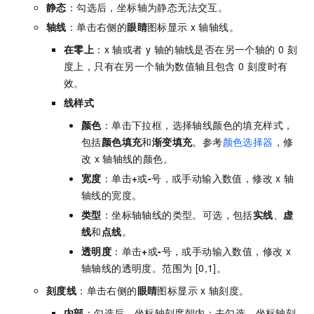
静态
：勾选后，坐标轴为静态无法交互。
轴线
：单击右侧的
眼睛
图标显示
x
轴轴线。
在零上
：x 轴或者 y 轴的轴线是否在另一个轴的 0 刻
度上，只有在另一个轴为数值轴且包含 0 刻度时有
效。
线样式
颜色
：单击下拉框，选择轴线颜色的填充样式，
包括
颜色填充
和
渐变填充
。参考
颜色选择器
，修
改
x
轴轴线的颜色。
宽度
：单击
+
或
-
号，或手动输入数值，修改
x
轴
轴线的宽度。
类型
：坐标轴轴线的类型。可选，包括
实线
、
虚
线
和
点线
。
透明度
：单击
+
或
-
号，或手动输入数值，修改
x
轴轴线的透明度。范围为 [0,1]。
刻度线
：单击右侧的
眼睛
图标显示
x
轴刻度。
内部
：勾选后，坐标轴刻度朝内；去勾选，坐标轴刻