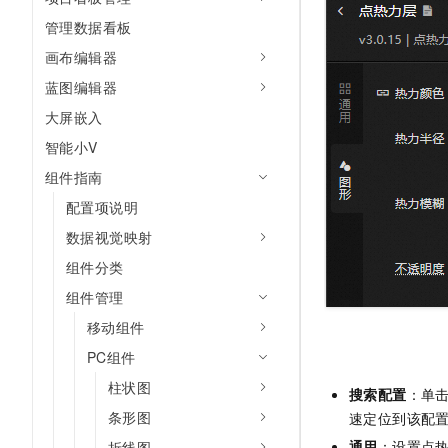
10 分钟在聊天系统中增加
专有云
管理数据看板
画布编辑器
蓝图编辑器
大屏嵌入
智能小V
组件指南
配置项说明
数据视觉映射
组件分类
组件管理
移动组件
PC组件
柱状图
搜索配置
：单
条形图
速定位到该配
通用
：设置点
折线图