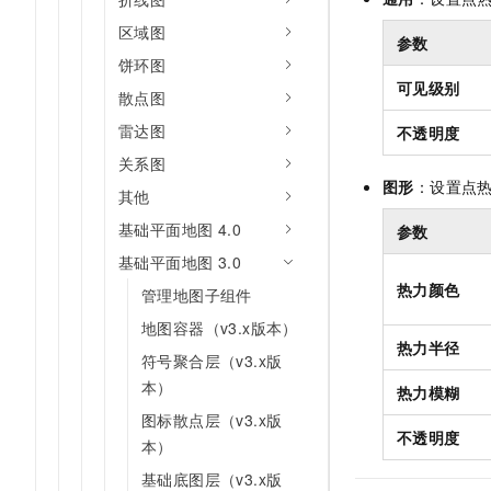
区域图
参数
饼环图
可见级别
散点图
雷达图
不透明度
关系图
图形
：设置点
其他
基础平面地图 4.0
参数
基础平面地图 3.0
热力颜色
管理地图子组件
地图容器（v3.x版本）
热力半径
符号聚合层（v3.x版
本）
热力模糊
图标散点层（v3.x版
不透明度
本）
基础底图层（v3.x版