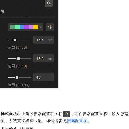
一个 AI 助手
即刻拥有 DeepSeek-R1 满血版
超强辅助，Bol
在企业官网、通讯软件中为客户提供 AI 客服
多种方案随心选，轻松解锁专属 DeepSeek
击
样式
面板右上角的搜索配置项图标
，可在搜索配置面板中输入您需
置项，系统支持模糊匹配。详情请参见
搜索配置项
。
热力层的通用配置项。