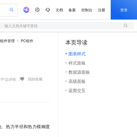
文档
备案
控制台
注册
登录
输入文档关键字查找
验
作计划
器
AI 活动
专业服务
服务伙伴合作计划
开发者社区
加入我们
服务平台百炼
阿里云 OPC 创新助力计划
组件管理
PC组件
本页导读
（1）
一站式生成采购清单，支持单品或批量购买
S
可编辑精美 PPT 文稿
S产品伙伴计划（繁花）
峰会
造的大模型服务与应用开发平台
轻量应用服务器
Agency Agents：拥有专属领域专家
AI 生产力先锋
Al MaaS 服务伙伴赋能合作
域名
博文
Careers
至高可申请百万元
图表样式
性可伸缩的云计算服务
 轻松生成专业的 PPT
开启高性价比 AI 编程新体验
先锋实践拓展 AI 生产力的边界
快速构建应用程序和网站，即刻迈出上云第一步
多领域专家智能体,一键组建 AI 虚拟交付团队
Token 补贴，五大权
计划
海大会
伙伴信用分合作计划
商标
问答
社会招聘
样式面板
益加速 OPC 成功
S
帕鲁游戏服务器
数字证书管理服务（原SSL证书）
HappyHorse 打造一站式影视创作平台
飞天发布时刻
HOT
划
备案
电子书
校园招聘
数据源面板
联机服务器，轻松开启游戏
视频创作，一键激活电商全链路生产力
全托管，含MySQL、PostgreSQL、SQL Server、MariaDB多引擎
实现全站 HTTPS，呈现可信的 Web 访问
所见，即是所愿
可视化编排打通从文字构思到成片全链路闭环
更多支持
我的收藏
产品详情
划
公司注册
镜像站
高级面板
视频生成
语音识别与合成
 智能体与工作流应用
短信服务
漫剧工坊：一站式动画创作平台
AI 实训营
合作伙伴培训与认证
蓝图交互
划
上云迁移
的智能体编程平台
站生成，高效打造优质广告素材
通过阿里云百炼高效搭建AI应用,助力高效开发
快速生产连贯的高质量长漫剧
从基础到进阶，Agent 创客手把手教你
国内短信简单易用，安全可靠，秒级触达，全球覆盖200+国家和地区。
e-1.1-T2V
Qwen3-TTS-Flash
lScope
我要反馈
查询合作伙伴
畅细腻的高质量视频
离线语音合成大模型，多语言方言自适应，低延迟高稳定
n Alibaba Cloud ISV 合作
代维服务
olarDB
建企业门户网站
大数据开发治理平台 DataWorks
10 分钟搭建微信、支付宝小程序
创新加速
ope
登录合作伙伴管理后台
我要建议
站，无忧落地极速上线
以可视化方式快速构建移动和 PC 门户网站
100%兼容MySQL、PostgreSQL，兼容Oracle，支持集中和分布式
高效部署网站，快速应用到小程序
Data Agent 驱动的一站式 Data+AI 开发治理平台
e-1.1-I2V
Cosyvoice-V3-Flash
安全
畅自然，细节丰富
高表现力语音合成大模型，语音克隆听感自然
我要投诉
上云场景组合购
伴
色、热力半径和热力模糊度
边界网络安全防护产品
漫剧创作，剧本、分镜、视频高效生成
覆盖90%+业务场景，专享组合折扣价
2V
VPN
Fun-ASR