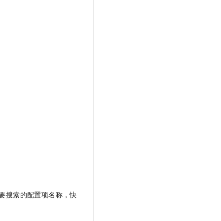
t.diy 一步搞定创意建站
构建大模型应用的安全防护体系
通过自然语言交互简化开发流程,全栈开发支持
通过阿里云安全产品对 AI 应用进行安全防护
要搜索的配置项名称，快