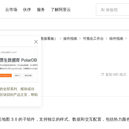
云市场
伙伴
服务
了解阿里云
AI 特惠
数据与 API
成为产品伙伴
企业增值服务
最佳实践
价格计算器
AI 场景体
基础软件
产品伙伴合
阿里云认证
市场活动
配置报价
大模型
视化
DataV-Board 7.0 （数据看板）
操作指南
可视化工作台
组件指南
自助选配和估算价格
点热力层（v3.x版本）
步到位
域名与网站
智启 AI 普惠权益
产品生态集成认证中心
企业支持计划
云上春晚
Qwen Audio：打造专属 AI 语音助手
千问官方 MaaS 平台，为开发者和 Agent 而生，新用户赠送 1 亿 + tokens 额度
云服务器 EC
一句话生成原生
AI Coding
阿里云Maa
2026 阿里云
为企业打
数据集
Windows
大模型认证
模型
NEW
NEW
格式还原
值低价云产品抢先购
提供智能易用的域名与建站服务
至高享 1亿+免费 tokens，加速 Al 应用落地
Qwen-Audio-3.0-Realtime 端到端实时语音角色扮演
安全可靠、弹
输入一句话想法,
智能编程，一键
产品生态伙伴
专家技术服务
云上奥运之旅
弹性计算合作
阿里云中企出
手机三要素
宝塔 Linux
全部认证
v3.x版本）
价格优势
开源旗舰模型
对象存储 OSS
即刻拥有 DeepSeek-V4-Pro
阿里云 OPC 创新助力计划
云数据库 RD
一键部署幻兽
AI 电商营销
产品生态伙伴工作台
企业增值服务台
云栖战略参考
云存储合作计
云栖大会
身份实名认证
CentOS
训练营
推动算力普惠，释放技术红利
的大模型服务
最高返9万
真正可用的 1M 上下文,一次完成代码全链路开发
轻松解锁专属 DeepSeek-V4-Pro
至高百万元 Token 补贴，加速一人公司成长
稳定、安全、高性价比、高性能的云存储服务
一键购买专属
从图文生成到
复制 MD 格式
 01:46:17
云上的中国
数据库合作计
活动全景
短信
Docker
图片和
自进化智能体
人工智能平台 PAI
5 分钟轻松部署专属 QwenPaw
Token Plan 模型订阅计划
Qoder
高效搭建 AI
AI 广告创作
企业成长
大模型
NEW
HOT
信息公告
看见新力量
云网络合作计
OCR 文字识别
JAVA
级电脑
越聪明
证享300元代金券
一站式AI开发、训练和推理服务
Qwen3.8-Max 首发尝鲜，限时加量 10 倍，夜间低至2折
从聊天伙伴进化为能主动干活的本地数字员工
面向真实软件
图文、视频一
各配置项的含义。
的全部系列、模块或功
Kimi-K3
HappyHors
NEW
魔搭 Mode
loud
服务实践
官网公告
区块回到产品主页，帮助
Kimi 最新旗舰模型，长程编程与推理利器
让文字生成流
金融模力时刻
Salesforce O
版
发票查验
全能环境
Qoder CN
Claude Code + GStack 打造工程团队
千问办公，限时限量积分加倍
云原生数据库 P
低代码高效构
AI 建站
NEW
作计划
计划
创新中心
魔搭 ModelSc
健康状态
让AI从“聊天伙伴”进化为能干活的“数字员工”
覆盖公网/内网、递归/权威、移动APP等全场景解析服务
安装技能 GStack，拥有专属 AI 工程团队
你的AI工作搭子，覆盖日常办公高频场景
基于千问大模型等，支持代码智能生成、研发智能问答
0 代码专业建
客户案例
天气预报查询
操作系统
Deepseek-v4-pro
HappyHors
态合作计划
态智能体模型
旗舰 MoE 大模型，百万上下文与顶尖推理能力
图生视频，流
Compute
同享
容器服务 Kubernetes 版 ACK
万小智 AI 建站低至 15元/月
云防火墙
AI 短剧/漫剧
快递物流查询
WordPress
成为服务伙
图 3.0
的子组件，支持独立的样式、数据和交互配置，包括热力颜
高校合作
式云数据仓库
点，立即开启云上创新
提供一站式管理容器应用的 K8s 服务
送.CN域名，送备案服务码
云原生的云上
AI助力短剧
GLM-5.2
Wan2.7-T
Ubuntu