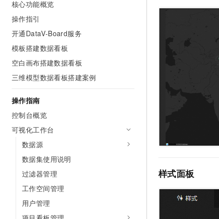
核心功能概览
AI 产品 免费试用
网络
安全
云开发大赛
Tableau 订阅
操作指引
1亿+ 大模型 tokens 和 
可观测
入门学习赛
中间件
AI空中课堂在线直播课
开通DataV-Board服务
140+云产品 免费试用
大模型服务
模板搭建数据看板
上云与迁云
产品新客免费试用，最长1
数据库
生态解决方案
空白画布搭建数据看板
千问AI平台-Token Plan
企业出海
大模型ACA认证体验
大数据计算
三维模型数据看板搭建案例
助力企业全员 AI 认知与能
行业生态解决方案
政企业务
媒体服务
千问AI平台-模型体验
开发者生态解决方案
操作指南
在线体验全尺寸、多种模态
企业服务与云通信
控制台概览
AI 开发和 AI 应用解决
Happy 系列大模型
可视化工作台
域名与网站
数据源
终端用户计算
数据集使用说明
Serverless
样式面板
大模型解决方案
过滤器管理
工作空间管理
开发工具
快速部署 Dify，高效搭建 
用户管理
迁移与运维管理
项目看板管理