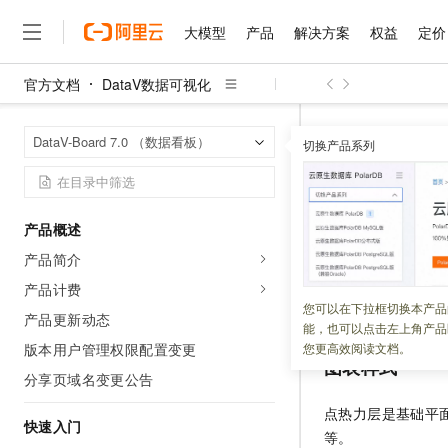
大模型
产品
解决方案
权益
定价
官方文档
DataV数据可视化
大模型
产品
解决方案
权益
定价
云市场
伙伴
服务
了解阿里云
精选产品
精选解决方案
普惠上云
产品定价
精选商城
成为销售伙伴
售前咨询
为什么选择阿里云
千问AI平台
DataV数据可
首页
DataV-Board 7.0 （数据看板）
了解云产品的定价详情
切换产品系列
基础平面地图 3.0
大模型服务平台百炼
睿译宝，AI翻译排版一
普惠上云 官方力荐
分销伙伴
在线服务
网站建设
什么是云计算
大
大模型服务与应用平台
上传文档即自动完成翻译和
云服务器38元/年起，超
咨询伙伴
多端小程序
技术领先
点热力层（
云上成本管理
售后服务
千问大模型
GLM-5.2：长任务时代
官方推荐返现计划
大模型
大模型
精选产品
精选解决方案
Salesforce 国际版订阅
稳定可靠
产品概述
管理和优化成本
多元化、高性能、安全可靠
推荐新用户得奖励，单订单
销售伙伴合作计划
自助服务
产品简介
更新时间：
2023-11-29
友盟天域
安全合规
人工智能与机器学习
AI
文本生成
无影云电脑
Hermes Agent，打造
云工开物
无影生态合作计划
在线服务
产品计费
观测云
分析师报告
随时随地安全接入的云上超
自主进化，持久记忆，越用
高校专属算力普惠，学生认
计算
互联网应用开发
本文介绍点热力层
您可以在下拉框切换本产品
Qwen3.8-Max
HOT
产品更新动态
Salesforce On Alibaba C
工单服务
能，也可以点击左上角产品
智能体时代全能旗舰模型
Tuya 物联网平台阿里云
研究报告与白皮书
云解析DNS
快速拥有专属 OpenClaw
Consulting Partner 合
大数据
容器
版本用户管理权限配置变更
您更高效阅读文档。
免费试用
短信专区
图表样式
蓝凌 OA
Qwen3.7-Plus
分享页域名变更公告
AI 大模型销售与服务生
现代化应用
存储
天池大赛
能看、能想、能动手的多模
云原生大数据计算服务 Max
解决方案免费试用 新老
电子合同
点热力层是基础平面地
面向分析的企业级SaaS模
最高领取价值200元试用
快速入门
安全
网络与CDN
AI 算法大赛
Qwen3-VL-Plus
等。
畅捷通