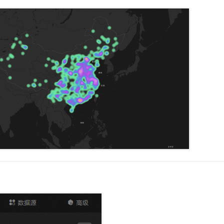
服务生态伙伴
视觉 Coding、空间感知、多模态思考等全面升级
1M上下文，专为长程任务能力而生
云工开物
企业应用
Night Plan 支持 Qwen 3.8-Max
AI 办公
NEW
Red Hat
30+ 款产品免费体验
夜间 5 折，Qwen/Meoo/TokenPlan 客户专享
AI智能应用
科研合作
ERP
堂（旗舰版）
SUSE
智能客服
AI 应用构建
大模型原生
CRM
2个月
自动承接线索
建站小程序
Qoder
大模型服务平台百炼-应用模版
OA 办公系统
HOT
NEW
面向真实软件
个人版上线、团队版降价；千问3.8-Max首发发尝鲜
丰富多元化的应用模版和解决方案
力提升
财税管理
模板建站
万有无界
大模型服务平台百炼-智能体
400电话
定制建站
的模型效果
灵活可视化地构建企业级 Agent
方案
广告营销
模板小程序
秒悟
人工智能平台 PAI
定制小程序
云端极速 AI 
新一代 AI 视频生成模型，深度适配广告营销等场景
AI Native 的算法工程平台，一站式完成建模、训练、推理服务部署
APP 开发
建站系统
AI 应用
10分钟微调：让0.6B模型媲美235B模型
多模态数据信
依托云原生高可用架构,实现Dify私有化部署
用1%尺寸在特定领域达到大模型90%以上效果