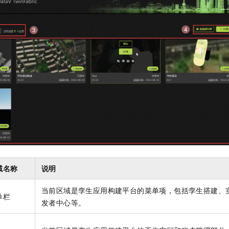
服务生态伙伴
视觉 Coding、空间感知、多模态思考等全面升级
1M上下文，专为长程任务能力而生
云工开物
企业应用
Night Plan 支持 Qwen 3.8-Max
AI 办公
NEW
Red Hat
30+ 款产品免费体验
夜间 5 折，Qwen/Meoo/TokenPlan 客户专享
AI智能应用
科研合作
ERP
堂（旗舰版）
SUSE
智能客服
AI 应用构建
大模型原生
CRM
2个月
自动承接线索
建站小程序
Qoder
大模型服务平台百炼-应用模版
OA 办公系统
HOT
NEW
面向真实软件
个人版上线、团队版降价；千问3.8-Max首发发尝鲜
丰富多元化的应用模版和解决方案
力提升
财税管理
模板建站
万有无界
大模型服务平台百炼-智能体
400电话
定制建站
的模型效果
灵活可视化地构建企业级 Agent
方案
广告营销
模板小程序
秒悟
人工智能平台 PAI
定制小程序
云端极速 AI 
新一代 AI 视频生成模型，深度适配广告营销等场景
AI Native 的算法工程平台，一站式完成建模、训练、推理服务部署
APP 开发
域名称
说明
建站系统
当前区域是孪生应用构建平台的菜单项，包括孪生搭建、
单栏
发者中心等。
AI 应用
10分钟微调：让0.6B模型媲美235B模型
多模态数据信
依托云原生高可用架构,实现Dify私有化部署
用1%尺寸在特定领域达到大模型90%以上效果