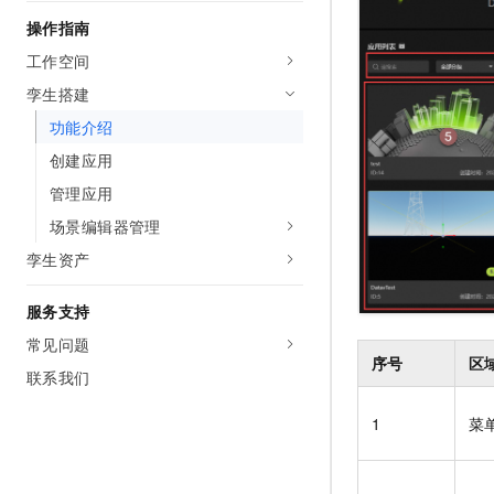
AI 产品 免费试用
网络
安全
云开发大赛
操作指南
Tableau 订阅
1亿+ 大模型 tokens 和 
工作空间
可观测
入门学习赛
中间件
AI空中课堂在线直播课
140+云产品 免费试用
孪生搭建
大模型服务
上云与迁云
产品新客免费试用，最长1
数据库
功能介绍
生态解决方案
千问AI平台-Token Plan
企业出海
大模型ACA认证体验
创建应用
大数据计算
助力企业全员 AI 认知与能
行业生态解决方案
管理应用
政企业务
媒体服务
千问AI平台-模型体验
开发者生态解决方案
场景编辑器管理
在线体验全尺寸、多种模态
企业服务与云通信
孪生资产
AI 开发和 AI 应用解决
Happy 系列大模型
域名与网站
服务支持
终端用户计算
常见问题
序号
区
联系我们
Serverless
大模型解决方案
1
菜
开发工具
快速部署 Dify，高效搭建 
迁移与运维管理