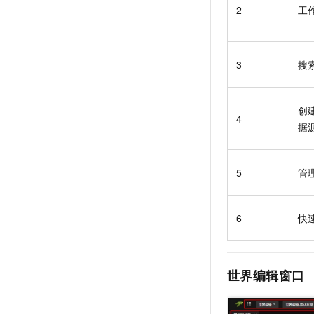
10 分钟在聊天系统中增加
2
工
专有云
3
搜
创
4
据
5
管
6
快
世界编辑窗口