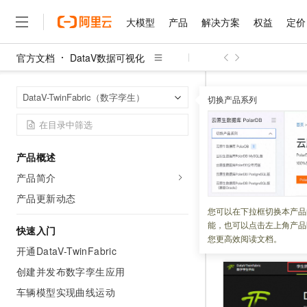
大模型
产品
解决方案
权益
定价
官方文档
DataV数据可视化
大模型
产品
解决方案
权益
定价
云市场
伙伴
服务
了解阿里云
精选产品
精选解决方案
普惠上云
产品定价
精选商城
成为销售伙伴
售前咨询
为什么选择阿里云
千问AI平台
DataV数据可
首页
DataV-TwinFabric（数字孪生）
了解云产品的定价详情
切换产品系列
大模型服务平台百炼
千问办公，解锁你的工作
普惠上云 官方力荐
分销伙伴
在线服务
网站建设
什么是云计算
大
大模型服务与应用平台
企业级Agent产品，直接
云服务器38元/年起，超
功能介绍
咨询伙伴
多端小程序
技术领先
云上成本管理
售后服务
千问大模型
Agency Agents：拥
官方推荐返现计划
大模型
大模型
精选产品
精选解决方案
Salesforce 国际版订阅
稳定可靠
产品概述
管理和优化成本
多元化、高性能、安全可靠
推荐新用户得奖励，单订单
更新时间：
2024-09-12
销售伙伴合作计划
自助服务
产品简介
友盟天域
安全合规
人工智能与机器学习
AI
文本生成
无影云电脑
HappyHorse 打造一
云工开物
本文简要介绍
Data
无影生态合作计划
在线服务
产品更新动态
观测云
分析师报告
随时随地安全接入的云上超
高校专属算力普惠，学生认
计算
互联网应用开发
您可以在下拉框切换本产品
Qwen3.8-Max
HOT
Salesforce On Alibaba C
工单服务
能，也可以点击左上角产品
智能体时代全能旗舰模型
Tuya 物联网平台阿里云
研究报告与白皮书
快速入门
云解析DNS
快速拥有专属 OpenClaw
Consulting Partner 合
数字孪生仿真
大数据
容器
您更高效阅读文档。
免费试用
短信专区
开通DataV-TwinFabric
蓝凌 OA
Qwen3.7-Plus
AI 大模型销售与服务生
现代化应用
存储
天池大赛
能看、能想、能动手的多模
创建并发布数字孪生应用
云原生大数据计算服务 Max
解决方案免费试用 新老
电子合同
面向分析的企业级SaaS模
最高领取价值200元试用
车辆模型实现曲线运动
安全
网络与CDN
AI 算法大赛
Qwen3-VL-Plus
畅捷通