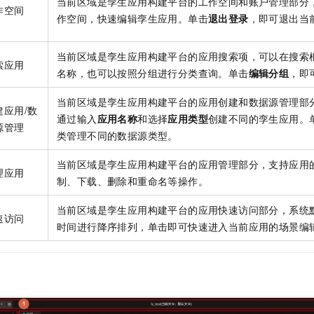
当前区域是孪生应用构建平台的工作空间和账户管理部分
一个 AI 助手
即刻拥有 DeepSeek-R1 满血版
超强辅助，Bol
作空间
作空间，快速编辑孪生应用。单击
退出登录
，即可退出当
在企业官网、通讯软件中为客户提供 AI 客服
多种方案随心选，轻松解锁专属 DeepSeek
当前区域是孪生应用构建平台的应用搜索项，可以在搜索
索应用
名称，也可以按照分组进行分类查询。单击
编辑分组
，即
当前区域是孪生应用构建平台的应用创建和数据源管理部
建应用/数
通过输入
应用名称
和选择
应用类型
创建不同的孪生应用。
源管理
类管理不同的数据源类型。
当前区域是孪生应用构建平台的应用管理部分，支持应用
理应用
制、下载、删除和重命名等操作。
当前区域是孪生应用构建平台的应用快速访问部分，系统
速访问
时间进行降序排列，单击即可快速进入当前应用的场景编