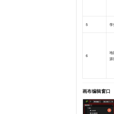
5
孪
地
6
源
画布编辑窗口