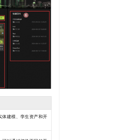
文戏情感细腻自然，动作戏激烈拳拳到肉，实现更强表演能力
支持中英文自由切换，具备更强的噪声鲁棒性
云聚AI 严选权益
SSL 证书
，一键激活高效办公新体验
精选AI产品，从模型到应用全链提效
堡垒机
AI 用量加速计划
应用
防火墙
、识别商机，让客服更高效、服务更出色。
新老同享，达量后返
千问办公
主机安全
NEW
的智能体编程平台
一站式AI生产力平台
AI 应用及服务市场
伶鹊
企业级人与Agent协作平台，接入和调度多个数字员工
智能客服平台，对话机器人、对话分析、智能外呼
AI 应用
大模型服务平台百炼 - 全妙
大模型
应用创作平台
多模态内容创作工具，已接入 DeepSeek
自然语言处理
数据标注
实体建模、孪生资产和开
机器学习
息提取
与 AI 智能体进行实时音视频通话
从文本、图片、视频中提取结构化的属性信息
构建支持视频理解的 AI 音视频实时通话应用