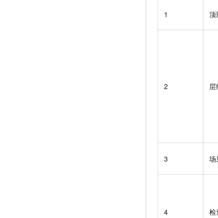
1
顶
2
层
3
场
4
检