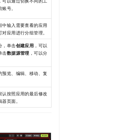
，可以通过切换不同的工
t.diy 一步搞定创意建站
构建大模型应用的安全防护体系
前账号。
通过自然语言交互简化开发流程,全栈开发支持
通过阿里云安全产品对 AI 应用进行安全防护
框中输入需要查看的应用
可对应用进行分组管理。
分，单击
创建应用
，可以
单击
数据源管理
，可以分
的预览、编辑、移动、复
默认按照应用的最后修改
辑器页面。