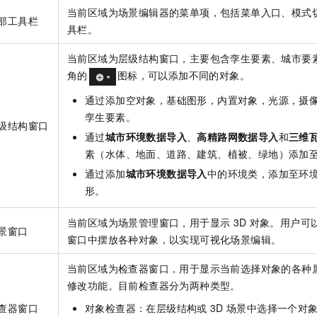
当前区域为场景编辑器的菜单项，包括菜单入口、模式
部工具栏
具栏。
当前区域为层级结构窗口，主要包含孪生要素、城市要
角的
图标，可以添加不同的对象。
通过添加空对象，基础图形，内置对象，光源，摄
孪生要素。
级结构窗口
通过
城市环境数据导入
、
高精路网数据导入
和
三维
素（水体、地面、道路、建筑、植被、绿地）添加
通过添加
城市环境数据导入
中的环境类，添加至环
形。
当前区域为场景管理窗口，用于显示
3D
对象。用户可
景窗口
窗口中摆放各种对象，以实现可视化场景编辑。
当前区域为检查器窗口，用于显示当前选择对象的各种
修改功能。目前检查器分为两种类型。
查器窗口
对象检查器：在层级结构或
3D
场景中选择一个对