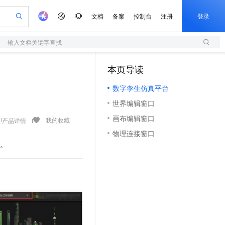
文档
备案
控制台
注册
登录
输入文档关键字查找
验
作计划
器
AI 活动
专业服务
服务伙伴合作计划
开发者社区
加入我们
服务平台百炼
阿里云 OPC 创新助力计划
本页导读
（1）
一站式生成采购清单，支持单品或批量购买
S
io：打造专属 AI 语音助手
S产品伙伴计划（繁花）
峰会
造的大模型服务与应用开发平台
轻量应用服务器
一句话生成原生可编辑精美 PPT 文稿
AI 生产力先锋
Al MaaS 服务伙伴赋能合作
域名
博文
Careers
至高可申请百万元
数字孪生仿真平台
性可伸缩的云计算服务
开启高性价比 AI 编程新体验
Qwen-Audio-3.0-Realtime 端到端实时语音角色扮演
输入一句话想法, 轻松生成专业的 PPT
先锋实践拓展 AI 生产力的边界
快速构建应用程序和网站，即刻迈出上云第一步
Token 补贴，五大权
计划
海大会
伙伴信用分合作计划
商标
问答
社会招聘
世界编辑窗口
益加速 OPC 成功
S
eek-V4-Pro
数字证书管理服务（原SSL证书）
一键部署幻兽帕鲁游戏服务器
飞天发布时刻
HOT
划
备案
电子书
校园招聘
画布编辑窗口
pSeek-V4-Pro
视频创作，一键激活电商全链路生产力
全托管，含MySQL、PostgreSQL、SQL Server、MariaDB多引擎
实现全站HTTPS，呈现可信的WEB访问
一键购买专属联机服务器，轻松开启游戏
所见，即是所愿
我的收藏
产品详情
更多支持
划
公司注册
镜像站
物理连接窗口
视频生成
语音识别与合成
专属 QwenPaw
短信服务
漫剧工坊：一站式动画创作平台
AI 实训营
HOT
档。
合作伙伴培训与认证
划
上云迁移
的智能体编程平台
站生成，高效打造优质广告素材
从聊天伙伴进化为能主动干活的本地数字员工
快速生产连贯的高质量长漫剧
从基础到进阶，Agent 创客手把手教你
国内短信简单易用，安全可靠，秒级触达，全球覆盖200+国家和地区。
e-1.1-T2V
Qwen3-TTS-Flash
lScope
我要反馈
查询合作伙伴
畅细腻的高质量视频
离线语音合成大模型，多语言方言自适应，低延迟高稳定
n Alibaba Cloud ISV 合作
代维服务
olarDB
建企业门户网站
大数据开发治理平台 DataWorks
10 分钟搭建微信、支付宝小程序
创新加速
ope
登录合作伙伴管理后台
我要建议
站，无忧落地极速上线
以可视化方式快速构建移动和 PC 门户网站
100%兼容MySQL、PostgreSQL，兼容Oracle，支持集中和分布式
高效部署网站，快速应用到小程序
Data Agent 驱动的一站式 Data+AI 开发治理平台
e-1.1-I2V
Cosyvoice-V3-Flash
安全
畅自然，细节丰富
高表现力语音合成大模型，语音克隆听感自然
我要投诉
上云场景组合购
伴
边界网络安全防护产品
漫剧创作，剧本、分镜、视频高效生成
覆盖90%+业务场景，专享组合折扣价
2V
VPN
Fun-ASR