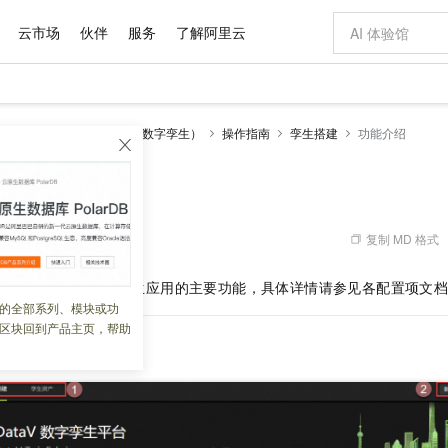
云市场
伙伴
服务
了解阿里云
AI 特惠
数据与 API
成为产品伙伴
企业增值服务
最佳实践
价格计算器
AI 场景体
基础软件
产品伙伴合
阿里云认证
市场活动
配置报价
大模型
视化
DataV-TwinFabric（数字孪生）
操作指南
孪生搭建
功能介绍
自助选配和估算价格
新方式
域名与网站
睿译宝，AI翻译排版一步到位
智启 AI 普惠权益
产品生态集成认证中心
企业支持计划
云上春晚
千问官方 MaaS 平台，为开发者和 Agent 而生，新用户赠送 1 亿 + tokens 额度
云服务器 EC
Qwen Aud
AI Coding
阿里云Maa
2026 阿里云
为企业打
数据集
Windows
大模型认证
模型
NEW
NEW
交付可用成果
值低价云产品抢先购
提供智能易用的域名与建站服务
上传文档即自动完成翻译和格式还原
至高享 1亿+免费 tokens，加速 Al 应用落地
安全可靠、弹
智能编程，一键
产品生态伙伴
专家技术服务
云上奥运之旅
弹性计算合作
阿里云中企出
手机三要素
宝塔 Linux
全部认证
价格优势
有专属领域专家
对象存储 OSS
GLM-5.2：长任务时代开源旗舰模型
阿里云 OPC 创新助力计划
云数据库 RD
即刻拥有 DeepS
AI 电商营销
产品生态伙伴工作台
企业增值服务台
云栖战略参考
云存储合作计
云栖大会
身份实名认证
CentOS
训练营
推动算力普惠，释放技术红利
的大模型服务
最高返9万
多领域专家智能体,一键组建 AI 虚拟交付团队
至高百万元 Token 补贴，加速一人公司成长
稳定、安全、高性价比、高性能的云存储服务
真正可用的 1M 上下文,一次完成代码全链路开发
轻松解锁专属 Dee
从图文生成到
复制 MD 格式
 06:02:39
云上的中国
数据库合作计
活动全景
短信
Docker
图片和
站式影视创作平台
人工智能平台 PAI
Hermes Agent，打造自进化智能体
Token Plan 模型订阅计划
Qoder
5 分钟轻松部署
AI 广告创作
企业成长
大模型
NEW
信息公告
V-TwinFabric
数字孪生应用的主要功能，具体详情请参见各配置项文
看见新力量
云网络合作计
OCR 文字识别
JAVA
级电脑
证享300元代金券
可视化编排打通从文字构思到成片全链路闭环
一站式AI开发、训练和推理服务
自主进化，持久记忆，越用越聪明
Qwen3.8-Max 首发尝鲜，限时加量 10 倍，夜间低至2折
面向真实软件
图文、视频一
的全部系列、模块或功
Kimi-K3
HappyHors
NEW
魔搭 Mode
loud
服务实践
官网公告
区块回到产品主页，帮助
Kimi 最新旗舰模型，长程编程与推理利器
让文字生成流
金融模力时刻
Salesforce O
版
发票查验
全能环境
Qoder CN
Claude Code + GStack 打造工程团队
千问办公，限时限量积分加倍
云原生数据库 P
低代码高效构
AI 建站
NEW
作计划
平台
计划
创新中心
魔搭 ModelSc
健康状态
让AI从“聊天伙伴”进化为能干活的“数字员工”
覆盖公网/内网、递归/权威、移动APP等全场景解析服务
安装技能 GStack，拥有专属 AI 工程团队
你的AI工作搭子，覆盖日常办公高频场景
基于千问大模型等，支持代码智能生成、研发智能问答
0 代码专业建
客户案例
天气预报查询
操作系统
Deepseek-v4-pro
HappyHors
态合作计划
态智能体模型
旗舰 MoE 大模型，百万上下文与顶尖推理能力
图生视频，流
Compute
同享
容器服务 Kubernetes 版 ACK
万小智 AI 建站低至 15元/月
云防火墙
AI 短剧/漫剧
快递物流查询
WordPress
成为服务伙
高校合作
式云数据仓库
点，立即开启云上创新
提供一站式管理容器应用的 K8s 服务
送.CN域名，送备案服务码
云原生的云上
AI助力短剧
GLM-5.2
Wan2.7-T
Ubuntu