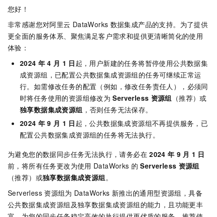
您好！
非常感谢您对阿里云
DataWorks
数据集成产品的支持。为了提供
更全面的服务体系、聚焦满足客户需求和提供更清晰简化的使用
体验：
2024
年
4
月
1
日
起，用户新建的任务将暂停使用公共数据集
成资源组，已配置公共数据集成资源组的任务可继续正常运
行。如需修改任务的配置（例如，修改任务责任人），必须同
时将任务使用的资源组修改为
Serverless
资源组
（推荐）或
独享数据集成资源组
，否则任务无法保存。
2024
年
9
月
1
日
起，公共数据集成资源组不再提供服务，已
配置公共数据集成资源组的任务将无法执行。
为避免您的数据同步任务无法执行，请务必在
2024
年
9
月
1
日
前，将所有任务更改为使用
DataWorks
的
Serverless
资源组
（推荐）或
独享数据集成资源组
。
Serverless
资源组为
DataWorks
新推出的通用型资源组，具备
公共数据集成资源组及独享数据集成资源组的能力，且功能更丰
富，为您的同步任务稳定高效的执行提供更优质的服务，推荐使