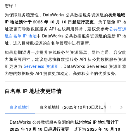
您好！
为保障服务稳定性，DataWorks
公共数据服务资源组的
杭州地域
IP
地址预计于
2025
年
10
月
10
日起进行变更
。为了避免
IP
地
址变更而导致数据服务
API
在线调用异常，建议您参考
公共资源
组白名单
IP
地址
中
DataWorks
公共数据服务资源组的最新
IP
地
址，进入目标数据源的白名单管理中进行更新。
如果您期望进一步提升在线服务的资源隔离、网络连通、容灾能
力和高可用性，建议您尽快将数据服务
API
从公共数据服务资源
组更改为
Serverless
资源组
，DataWorks Serverless
资源组将
为您的数据服务
API
提供更加稳定、高效和安全的优质服务。
白名单
IP
地址变更详情
白名单地址
白名单地址（2025年10月10日及以后）
DataWorks
公共数据服务资源组的
杭州地域
IP
地址预计于
2025
年
10
月
10
日起进行变更
，以下为
2025
年
10
月
10