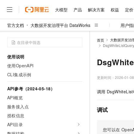
大模型
产品
解决方案
权益
定价
官方文档
大数据开发治理平台 DataWorks
用户指
大模型
产品
解决方案
权益
定价
云市场
伙伴
服务
了解阿里云
精选产品
精选解决方案
普惠上云
产品定价
精选商城
成为销售伙伴
售前咨询
为什么选择阿里云
千问AI平台
大数据开发治理平
首页
了解云产品的定价详情
DsgWhiteListQu
大模型服务平台百炼
睿译宝，AI翻译排版一
普惠上云 官方力荐
分销伙伴
在线服务
网站建设
什么是云计算
大
大模型服务与应用平台
上传文档即自动完成翻译和
云服务器38元/年起，超
使用说明
咨询伙伴
多端小程序
技术领先
DsgWhit
云上成本管理
售后服务
千问大模型
GLM-5.2：长任务时代
官方推荐返现计划
大模型
使用OpenAPI
大模型
精选产品
精选解决方案
Salesforce 国际版订阅
稳定可靠
管理和优化成本
多元化、高性能、安全可靠
推荐新用户得奖励，单订单
销售伙伴合作计划
CLI集成示例
自助服务
更新时间：
2026-01-08
友盟天域
安全合规
人工智能与机器学习
AI
文本生成
无影云电脑
Hermes Agent，打造
云工开物
无影生态合作计划
在线服务
API参考（2024-05-18）
观测云
分析师报告
随时随地安全接入的云上超
自主进化，持久记忆，越用
高校专属算力普惠，学生认
计算
互联网应用开发
调用
DsgWhiteList
Qwen3.8-Max
HOT
Salesforce On Alibaba C
工单服务
API概览
智能体时代全能旗舰模型
Tuya 物联网平台阿里云
研究报告与白皮书
云解析DNS
快速拥有专属 OpenClaw
Consulting Partner 合
大数据
容器
服务接入点
免费试用
短信专区
调试
蓝凌 OA
Qwen3.7-Plus
AI 大模型销售与服务生
授权信息
现代化应用
存储
天池大赛
能看、能想、能动手的多模
云原生大数据计算服务 Max
解决方案免费试用 新老
电子合同
API目录
面向分析的企业级SaaS模
最高领取价值200元试用
安全
网络与CDN
您可以在
OpenA
AI 算法大赛
Qwen3-VL-Plus
畅捷通
数据结构