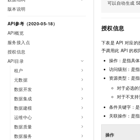
可以自动生成
S
AI 产品 免费试用
网络
安全
云开发大赛
版本说明
Tableau 订阅
1亿+ 大模型 tokens 和 
可观测
入门学习赛
中间件
AI空中课堂在线直播课
API参考（2020-05-18）
140+云产品 免费试用
大模型服务
授权信息
上云与迁云
产品新客免费试用，最长1
数据库
API概览
生态解决方案
千问AI平台-Token Plan
服务接入点
下表是
API
对应的
企业出海
大模型ACA认证体验
大数据计算
予调用此
API
的权
助力企业全员 AI 认知与能
授权信息
行业生态解决方案
政企业务
媒体服务
千问AI平台-模型体验
操作：是指具体
API目录
开发者生态解决方案
在线体验全尺寸、多种模态
访问级别：是指每
租户
企业服务与云通信
AI 开发和 AI 应用解决
资源类型：是指
Happy 系列大模型
元数据
域名与网站
对于必选的
数据开发
终端用户计算
对于不支持
数据集成
条件关键字：是
数据建模
Serverless
大模型解决方案
关联操作：是指
运维中心
开发工具
快速部署 Dify，高效搭建 
数据质量
迁移与运维管理
操作
数据服务