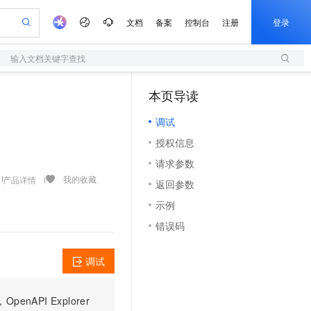
文档
备案
控制台
注册
登录
输入文档关键字查找
验
作计划
器
AI 活动
专业服务
服务伙伴合作计划
开发者社区
加入我们
服务平台百炼
阿里云 OPC 创新助力计划
本页导读
（1）
一站式生成采购清单，支持单品或批量购买
S
可编辑精美 PPT 文稿
S产品伙伴计划（繁花）
峰会
造的大模型服务与应用开发平台
轻量应用服务器
Agency Agents：拥有专属领域专家
AI 生产力先锋
Al MaaS 服务伙伴赋能合作
域名
博文
Careers
至高可申请百万元
调试
性可伸缩的云计算服务
 轻松生成专业的 PPT
开启高性价比 AI 编程新体验
先锋实践拓展 AI 生产力的边界
快速构建应用程序和网站，即刻迈出上云第一步
多领域专家智能体,一键组建 AI 虚拟交付团队
Token 补贴，五大权
计划
海大会
伙伴信用分合作计划
商标
问答
社会招聘
授权信息
益加速 OPC 成功
S
帕鲁游戏服务器
数字证书管理服务（原SSL证书）
HappyHorse 打造一站式影视创作平台
飞天发布时刻
HOT
划
备案
电子书
校园招聘
请求参数
联机服务器，轻松开启游戏
视频创作，一键激活电商全链路生产力
全托管，含MySQL、PostgreSQL、SQL Server、MariaDB多引擎
实现全站HTTPS，呈现可信的WEB访问
所见，即是所愿
可视化编排打通从文字构思到成片全链路闭环
更多支持
我的收藏
产品详情
划
公司注册
镜像站
返回参数
视频生成
语音识别与合成
 智能体与工作流应用
短信服务
漫剧工坊：一站式动画创作平台
AI 实训营
合作伙伴培训与认证
示例
划
上云迁移
的智能体编程平台
站生成，高效打造优质广告素材
通过阿里云百炼高效搭建AI应用,助力高效开发
快速生产连贯的高质量长漫剧
从基础到进阶，Agent 创客手把手教你
国内短信简单易用，安全可靠，秒级触达，全球覆盖200+国家和地区。
e-1.1-T2V
Qwen3-TTS-Flash
lScope
我要反馈
查询合作伙伴
错误码
畅细腻的高质量视频
离线语音合成大模型，多语言方言自适应，低延迟高稳定
n Alibaba Cloud ISV 合作
代维服务
olarDB
建企业门户网站
大数据开发治理平台 DataWorks
10 分钟搭建微信、支付宝小程序
创新加速
ope
登录合作伙伴管理后台
我要建议
站，无忧落地极速上线
以可视化方式快速构建移动和 PC 门户网站
100%兼容MySQL、PostgreSQL，兼容Oracle，支持集中和分布式
高效部署网站，快速应用到小程序
Data Agent 驱动的一站式 Data+AI 开发治理平台
e-1.1-I2V
Cosyvoice-V3-Flash
调试
安全
畅自然，细节丰富
高表现力语音合成大模型，语音克隆听感自然
我要投诉
上云场景组合购
伴
边界网络安全防护产品
漫剧创作，剧本、分镜、视频高效生成
覆盖90%+业务场景，专享组合折扣价
PI Explorer
2V
VPN
Fun-ASR