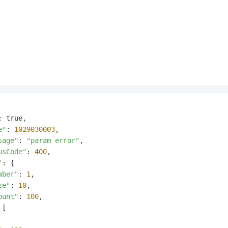
: true,

e"
: 
1029030003
,

sage"
: 
"param error"
,

usCode"
: 
400
,

"
: {

mber"
: 
1
,

ze"
: 
10
,

ount"
: 
100
,

[
