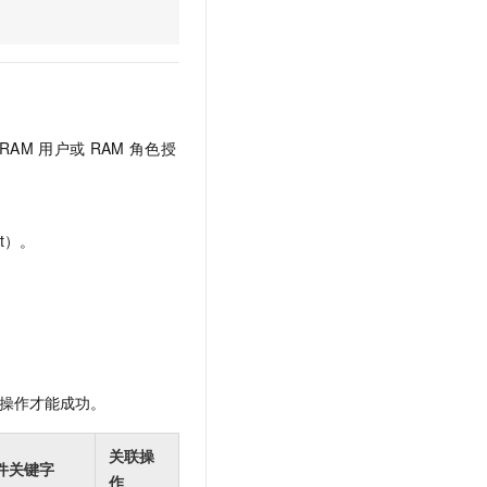
文戏情感细腻自然，动作戏激烈拳拳到肉，实现更强表演能力
支持中英文自由切换，具备更强的噪声鲁棒性
云聚AI 严选权益
SSL 证书
，一键激活高效办公新体验
精选AI产品，从模型到应用全链提效
堡垒机
AI 用量加速计划
应用
防火墙
、识别商机，让客服更高效、服务更出色。
新老同享，达量后返
千问办公
主机安全
NEW
RAM
用户或
RAM
角色授
的智能体编程平台
一站式AI生产力平台
AI 应用及服务市场
伶鹊
企业级人与Agent协作平台，接入和调度多个数字员工
智能客服平台，对话机器人、对话分析、智能外呼
t）。
AI 应用
大模型服务平台百炼 - 全妙
大模型
应用创作平台
多模态内容创作工具，已接入 DeepSeek
自然语言处理
数据标注
操作才能成功。
机器学习
息提取
与 AI 智能体进行实时音视频通话
关联操
从文本、图片、视频中提取结构化的属性信息
构建支持视频理解的 AI 音视频实时通话应用
件关键字
作