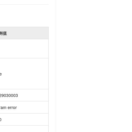
例值
e
29030003
ram error
0