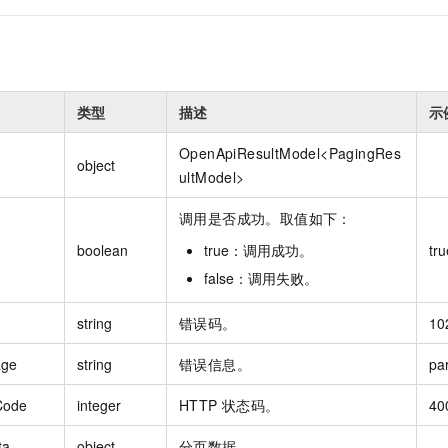
类型
描述
示
OpenApiResultModel<PagingRes
object
ultModel
>
调用是否成功。取值如下：
boolean
true：调用成功。
tru
false：调用失败。
string
错误码。
10
age
string
错误信息。
pa
Code
integer
HTTP 状态码。
40
ta
object
分页数据。