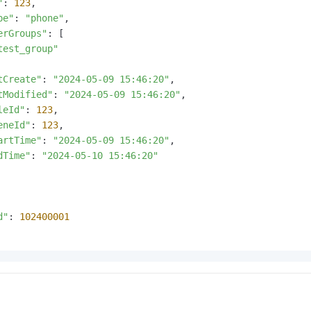
"
: 
123
,

pe"
: 
"phone"
,

erGroups"
: [

test_group"
tCreate"
: 
"2024-05-09 15:46:20"
,

tModified"
: 
"2024-05-09 15:46:20"
,

leId"
: 
123
,

eneId"
: 
123
,

artTime"
: 
"2024-05-09 15:46:20"
,

dTime"
: 
"2024-05-10 15:46:20"
d"
: 
102400001