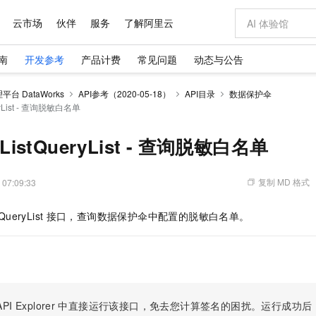
云市场
伙伴
服务
了解阿里云
南
开发参考
产品计费
常见问题
动态与公告
AI 特惠
数据与 API
成为产品伙伴
企业增值服务
最佳实践
价格计算器
AI 场景体
基础软件
产品伙伴合
阿里云认证
市场活动
配置报价
大模型
台 DataWorks
API参考（2020-05-18）
API目录
数据保护伞
自助选配和估算价格
eryList - 查询脱敏白名单
步到位
域名与网站
智启 AI 普惠权益
产品生态集成认证中心
企业支持计划
云上春晚
Qwen Audio：打造专属 AI 语音助手
千问官方 MaaS 平台，为开发者和 Agent 而生，新用户赠送 1 亿 + tokens 额度
云服务器 EC
一句话生成原生
AI Coding
阿里云Maa
2026 阿里云
为企业打
数据集
Windows
大模型认证
模型
NEW
NEW
格式还原
值低价云产品抢先购
提供智能易用的域名与建站服务
至高享 1亿+免费 tokens，加速 Al 应用落地
Qwen-Audio-3.0-Realtime 端到端实时语音角色扮演
安全可靠、弹
输入一句话想法,
智能编程，一键
产品生态伙伴
专家技术服务
云上奥运之旅
弹性计算合作
阿里云中企出
手机三要素
宝塔 Linux
全部认证
eListQueryList - 查询脱敏白名单
价格优势
开源旗舰模型
对象存储 OSS
即刻拥有 DeepSeek-V4-Pro
阿里云 OPC 创新助力计划
云数据库 RD
一键部署幻兽
AI 电商营销
产品生态伙伴工作台
企业增值服务台
云栖战略参考
云存储合作计
云栖大会
身份实名认证
CentOS
训练营
推动算力普惠，释放技术红利
的大模型服务
最高返9万
真正可用的 1M 上下文,一次完成代码全链路开发
轻松解锁专属 DeepSeek-V4-Pro
至高百万元 Token 补贴，加速一人公司成长
稳定、安全、高性价比、高性能的云存储服务
一键购买专属
从图文生成到
复制 MD 格式
 07:09:33
云上的中国
数据库合作计
活动全景
短信
Docker
图片和
自进化智能体
人工智能平台 PAI
5 分钟轻松部署专属 QwenPaw
Token Plan 模型订阅计划
Qoder
高效搭建 AI
AI 广告创作
企业成长
大模型
NEW
HOT
信息公告
看见新力量
云网络合作计
OCR 文字识别
JAVA
级电脑
越聪明
证享300元代金券
一站式AI开发、训练和推理服务
Qwen3.8-Max 首发尝鲜，限时加量 10 倍，夜间低至2折
从聊天伙伴进化为能主动干活的本地数字员工
面向真实软件
图文、视频一
QueryList
接口，查询数据保护伞中配置的脱敏白名单。
Kimi-K3
HappyHors
NEW
魔搭 Mode
loud
服务实践
官网公告
Kimi 最新旗舰模型，长程编程与推理利器
让文字生成流
金融模力时刻
Salesforce O
版
发票查验
全能环境
Qoder CN
Claude Code + GStack 打造工程团队
千问办公，限时限量积分加倍
云原生数据库 P
低代码高效构
AI 建站
NEW
作计划
计划
创新中心
魔搭 ModelSc
健康状态
让AI从“聊天伙伴”进化为能干活的“数字员工”
覆盖公网/内网、递归/权威、移动APP等全场景解析服务
安装技能 GStack，拥有专属 AI 工程团队
你的AI工作搭子，覆盖日常办公高频场景
基于千问大模型等，支持代码智能生成、研发智能问答
0 代码专业建
客户案例
天气预报查询
操作系统
Deepseek-v4-pro
HappyHors
态合作计划
态智能体模型
旗舰 MoE 大模型，百万上下文与顶尖推理能力
图生视频，流
Compute
同享
容器服务 Kubernetes 版 ACK
万小智 AI 建站低至 15元/月
云防火墙
AI 短剧/漫剧
快递物流查询
WordPress
成为服务伙
高校合作
式云数据仓库
点，立即开启云上创新
提供一站式管理容器应用的 K8s 服务
送.CN域名，送备案服务码
云原生的云上
AI助力短剧
PI Explorer
中直接运行该接口，免去您计算签名的困扰。运行成功后，OpenA
GLM-5.2
Wan2.7-T
Ubuntu