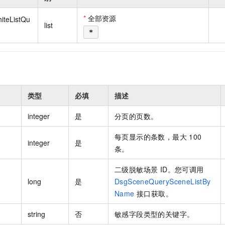
一个 AI 助手
即刻拥有 DeepSeek-R1 满血版
超强辅助，Bol
在企业官网、通讯软件中为客户提供 AI 客服
多种方案随心选，轻松解锁专属 DeepSeek
*
全部资源
iteListQu
list
*
类型
必填
描述
integer
是
分页的页数。
每页显示的条数，最大 100
integer
是
条。
二级脱敏场景 ID。您可调用
long
是
DsgSceneQuerySceneListBy
Name
接口获取。
string
否
敏感字段类型的关键字。