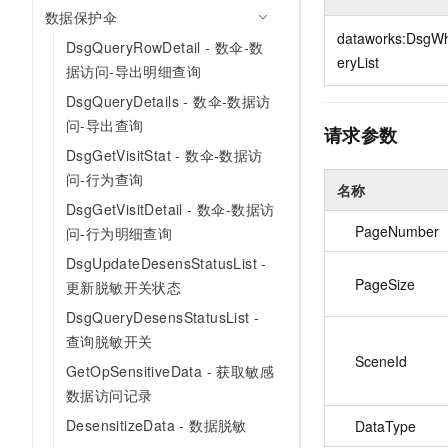
10 分钟在聊天系统中增加
数据保护伞
专有云
dataworks:DsgWh
DsgQueryRowDetail - 数伞-数
eryList
据访问-导出明细查询
DsgQueryDetails - 数伞-数据访
问-导出查询
请求参数
DsgGetVisitStat - 数伞-数据访
问-行为查询
名称
DsgGetVisitDetail - 数伞-数据访
PageNumber
问-行为明细查询
DsgUpdateDesensStatusList -
PageSize
更新脱敏开关状态
DsgQueryDesensStatusList -
查询脱敏开关
SceneId
GetOpSensitiveData - 获取敏感
数据访问记录
DesensitizeData - 数据脱敏
DataType