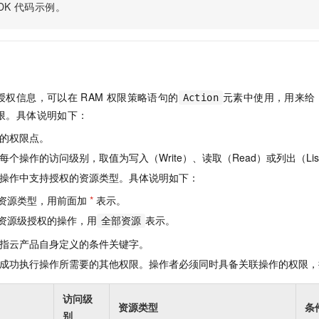
服务生态伙伴
视觉 Coding、空间感知、多模态思考等全面升级
1M上下文，专为长程任务能力而生
DK
代码示例。
云工开物
企业应用
Night Plan 支持 Qwen 3.8-Max
AI 办公
NEW
Red Hat
30+ 款产品免费体验
夜间 5 折，Qwen/Meoo/TokenPlan 客户专享
AI智能应用
科研合作
ERP
堂（旗舰版）
SUSE
智能客服
AI 应用构建
大模型原生
CRM
2个月
自动承接线索
建站小程序
Qoder
大模型服务平台百炼-应用模版
OA 办公系统
HOT
NEW
授权信息，可以在
RAM
权限策略语句的
元素中使用，用来给
Action
面向真实软件
个人版上线、团队版降价；千问3.8-Max首发发尝鲜
丰富多元化的应用模版和解决方案
限。具体说明如下：
力提升
财税管理
模板建站
万有无界
大模型服务平台百炼-智能体
的权限点。
400电话
定制建站
的模型效果
灵活可视化地构建企业级 Agent
个操作的访问级别，取值为写入（Write）、读取（Read）或列出（Lis
方案
广告营销
模板小程序
操作中支持授权的资源类型。具体说明如下：
秒悟
人工智能平台 PAI
定制小程序
云端极速 AI 
新一代 AI 视频生成模型，深度适配广告营销等场景
AI Native 的算法工程平台，一站式完成建模、训练、推理服务部署
资源类型，用前面加
*
表示。
资源级授权的操作，用
表示。
APP 开发
全部资源
指云产品自身定义的条件关键字。
建站系统
成功执行操作所需要的其他权限。操作者必须同时具备关联操作的权限，
AI 应用
10分钟微调：让0.6B模型媲美235B模型
多模态数据信
访问级
依托云原生高可用架构,实现Dify私有化部署
用1%尺寸在特定领域达到大模型90%以上效果
资源类型
条
别