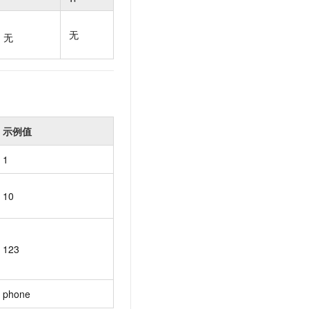
t.diy 一步搞定创意建站
构建大模型应用的安全防护体系
通过自然语言交互简化开发流程,全栈开发支持
通过阿里云安全产品对 AI 应用进行安全防护
无
无
示例值
1
10
123
phone