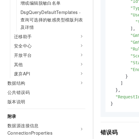
"Id
增或编辑脱敏白名单
"Ty
DsgQueryDefaultTemplates -
"Us
查询可选择的敏感类型模版列表
"
及详情
        ],

"Gm
迁移助手
"Gm
安全中心
"Ru
开放平台
"Sc
"St
其他
"En
废弃API
      }

数据结构
    ]

  },

公共错误码
"RequestI
版本说明
}
附录
数据源连接信息
错误码
ConnectionProperties