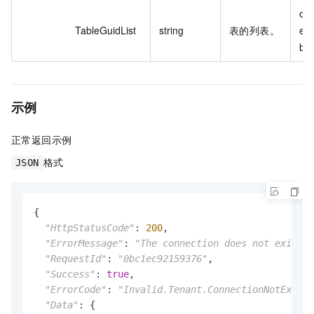
odp
TableGuidList
string
表的列表。
e_
bl
示例
正常返回示例
格式
JSON
{

"HttpStatusCode"
: 
200
,

"ErrorMessage"
: 
"The connection does not exist."
"RequestId"
: 
"0bc1ec92159376"
,

"Success"
: 
true
,

"ErrorCode"
: 
"Invalid.Tenant.ConnectionNotExists
"Data"
: {
