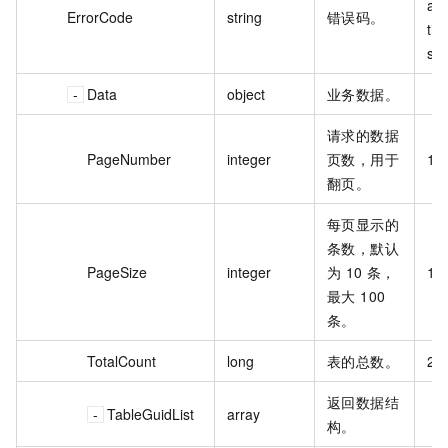
an
ErrorCode
string
错误码。
tio
s
Data
object
业务数据。
请求的数据
PageNumber
integer
页数，用于
1
翻页。
每页显示的
条数，默认
PageSize
integer
为 10 条，
10
最大 100
条。
TotalCount
long
表的总数。
20
返回数据结
TableGuidList
array
构。