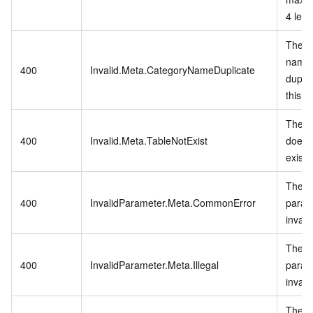
4 leve
The c
name 
400
Invalid.Meta.CategoryNameDuplicate
duplic
this le
The t
400
Invalid.Meta.TableNotExist
does 
exist.
The s
400
InvalidParameter.Meta.CommonError
param
invalid
The a
400
InvalidParameter.Meta.Illegal
param
invalid
The d