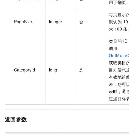
用于翻页。
每页显示的
PageSize
integer
否
默认为 10 
大 100 条。
类目的 ID，
调用
GetMetaCat
获取类目的 I
CategoryId
long
是
目方便您通
有效地组织
表，您可以
表时，通过
过滤目标表
返回参数