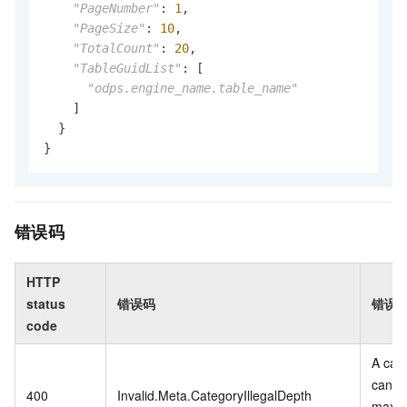
"PageNumber"
: 
1
,

"PageSize"
: 
10
,

"TotalCount"
: 
20
,

"TableGuidList"
: [

"odps.engine_name.table_name"
    ]

  }

}
错误码
HTTP
status
错误码
错误
code
A cat
can c
400
Invalid.Meta.CategoryIllegalDepth
maxim