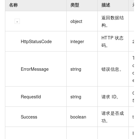
名称
类型
描述
示
返回数据结
object
构。
HTTP 状态
HttpStatusCode
integer
20
码。
The
con
ErrorMessage
string
错误信息。
doe
exi
0b
RequestId
string
请求 ID。
59
请求是否成
Success
boolean
tru
功。
Inv