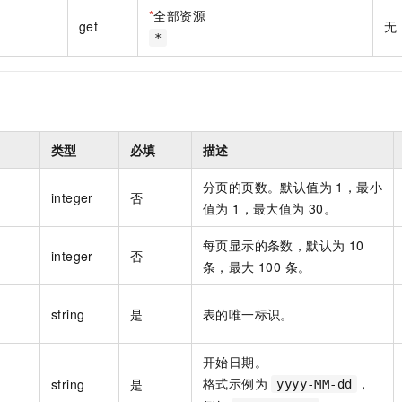
一个 AI 助手
即刻拥有 DeepSeek-R1 满血版
超强辅助，Bol
*
全部资源
get
无
在企业官网、通讯软件中为客户提供 AI 客服
多种方案随心选，轻松解锁专属 DeepSeek
*
类型
必填
描述
分页的页数。默认值为 1，最小
integer
否
值为 1，最大值为 30。
每页显示的条数，默认为 10
integer
否
条，最大 100 条。
string
是
表的唯一标识。
开始日期。
格式示例为
，
string
是
yyyy-MM-dd