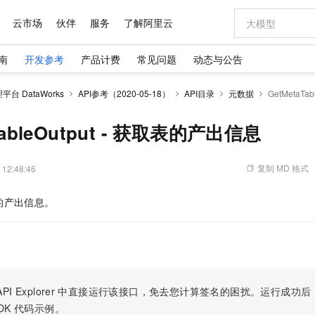
云市场
伙伴
服务
了解阿里云
南
开发参考
产品计费
常见问题
动态与公告
AI 特惠
数据与 API
成为产品伙伴
企业增值服务
最佳实践
价格计算器
AI 场景体
基础软件
产品伙伴合
阿里云认证
市场活动
配置报价
大模型
台 DataWorks
API参考（2020-05-18）
API目录
元数据
GetMetaT
自助选配和估算价格
新方式
域名与网站
睿译宝，AI翻译排版一步到位
智启 AI 普惠权益
产品生态集成认证中心
企业支持计划
云上春晚
千问官方 MaaS 平台，为开发者和 Agent 而生，新用户赠送 1 亿 + tokens 额度
云服务器 EC
Qwen Aud
AI Coding
阿里云Maa
2026 阿里云
为企业打
数据集
Windows
大模型认证
模型
NEW
NEW
交付可用成果
值低价云产品抢先购
提供智能易用的域名与建站服务
上传文档即自动完成翻译和格式还原
至高享 1亿+免费 tokens，加速 Al 应用落地
安全可靠、弹
智能编程，一键
TableOutput - 获取表的产出信息
产品生态伙伴
专家技术服务
云上奥运之旅
弹性计算合作
阿里云中企出
手机三要素
宝塔 Linux
全部认证
价格优势
有专属领域专家
对象存储 OSS
GLM-5.2：长任务时代开源旗舰模型
阿里云 OPC 创新助力计划
云数据库 RD
即刻拥有 DeepS
AI 电商营销
产品生态伙伴工作台
企业增值服务台
云栖战略参考
云存储合作计
云栖大会
身份实名认证
CentOS
训练营
推动算力普惠，释放技术红利
的大模型服务
最高返9万
多领域专家智能体,一键组建 AI 虚拟交付团队
至高百万元 Token 补贴，加速一人公司成长
稳定、安全、高性价比、高性能的云存储服务
真正可用的 1M 上下文,一次完成代码全链路开发
轻松解锁专属 Dee
从图文生成到
复制 MD 格式
 12:48:46
云上的中国
数据库合作计
活动全景
短信
Docker
图片和
站式影视创作平台
人工智能平台 PAI
Hermes Agent，打造自进化智能体
Token Plan 模型订阅计划
Qoder
5 分钟轻松部署
AI 广告创作
企业成长
大模型
NEW
信息公告
的产出信息。
看见新力量
云网络合作计
OCR 文字识别
JAVA
级电脑
证享300元代金券
可视化编排打通从文字构思到成片全链路闭环
一站式AI开发、训练和推理服务
自主进化，持久记忆，越用越聪明
Qwen3.8-Max 首发尝鲜，限时加量 10 倍，夜间低至2折
面向真实软件
图文、视频一
Kimi-K3
HappyHors
NEW
魔搭 Mode
loud
服务实践
官网公告
Kimi 最新旗舰模型，长程编程与推理利器
让文字生成流
金融模力时刻
Salesforce O
版
发票查验
全能环境
Qoder CN
Claude Code + GStack 打造工程团队
千问办公，限时限量积分加倍
云原生数据库 P
低代码高效构
AI 建站
NEW
作计划
计划
创新中心
魔搭 ModelSc
健康状态
让AI从“聊天伙伴”进化为能干活的“数字员工”
覆盖公网/内网、递归/权威、移动APP等全场景解析服务
安装技能 GStack，拥有专属 AI 工程团队
你的AI工作搭子，覆盖日常办公高频场景
基于千问大模型等，支持代码智能生成、研发智能问答
0 代码专业建
客户案例
天气预报查询
操作系统
Deepseek-v4-pro
HappyHors
态合作计划
态智能体模型
旗舰 MoE 大模型，百万上下文与顶尖推理能力
图生视频，流
Compute
同享
容器服务 Kubernetes 版 ACK
万小智 AI 建站低至 15元/月
云防火墙
AI 短剧/漫剧
快递物流查询
WordPress
成为服务伙
高校合作
PI Explorer
中直接运行该接口，免去您计算签名的困扰。运行成功后，OpenA
式云数据仓库
点，立即开启云上创新
提供一站式管理容器应用的 K8s 服务
送.CN域名，送备案服务码
云原生的云上
AI助力短剧
GLM-5.2
Wan2.7-T
DK
代码示例。
Ubuntu