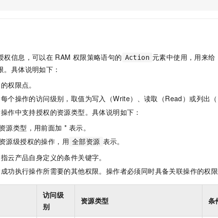
服务生态伙伴
视觉 Coding、空间感知、多模态思考等全面升级
1M上下文，专为长程任务能力而生
云工开物
企业应用
Night Plan 支持 Qwen 3.8-Max
AI 办公
NEW
Red Hat
30+ 款产品免费体验
夜间 5 折，Qwen/Meoo/TokenPlan 客户专享
AI智能应用
科研合作
ERP
堂（旗舰版）
SUSE
智能客服
AI 应用构建
大模型原生
CRM
2个月
自动承接线索
授权信息，可以在
RAM
权限策略语句的
元素中使用，用来给
Action
建站小程序
Qoder
大模型服务平台百炼-应用模版
OA 办公系统
HOT
NEW
限。具体说明如下：
面向真实软件
个人版上线、团队版降价；千问3.8-Max首发发尝鲜
丰富多元化的应用模版和解决方案
力提升
财税管理
模板建站
体的权限点。
万有无界
大模型服务平台百炼-智能体
400电话
定制建站
每个操作的访问级别，取值为写入（Write）、读取（Read）或列出（L
的模型效果
灵活可视化地构建企业级 Agent
指操作中支持授权的资源类型。具体说明如下：
方案
广告营销
模板小程序
秒悟
人工智能平台 PAI
资源类型，用前面加 * 表示。
定制小程序
云端极速 AI 
新一代 AI 视频生成模型，深度适配广告营销等场景
AI Native 的算法工程平台，一站式完成建模、训练、推理服务部署
资源级授权的操作，用
表示。
全部资源
APP 开发
是指云产品自身定义的条件关键字。
建站系统
指成功执行操作所需要的其他权限。操作者必须同时具备关联操作的权
AI 应用
10分钟微调：让0.6B模型媲美235B模型
多模态数据信
访问级
资源类型
条
依托云原生高可用架构,实现Dify私有化部署
用1%尺寸在特定领域达到大模型90%以上效果
别