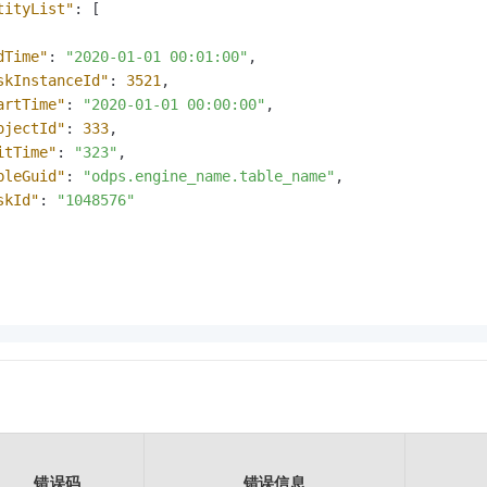
tityList"
:
[
dTime"
:
"2020-01-01 00:01:00"
,
skInstanceId"
:
3521
,
artTime"
:
"2020-01-01 00:00:00"
,
ojectId"
:
333
,
itTime"
:
"323"
,
bleGuid"
:
"odps.engine_name.table_name"
,
skId"
:
"1048576"
错误码
错误信息