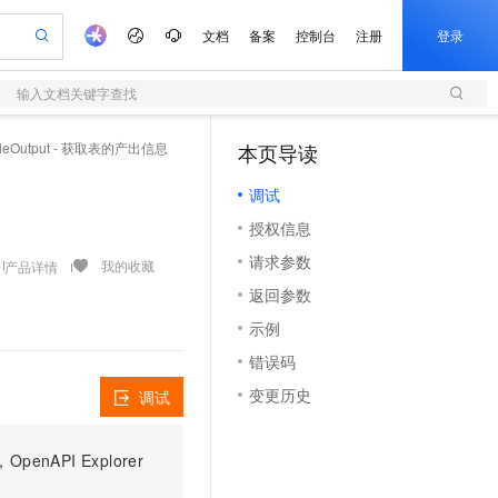
文档
备案
控制台
注册
登录
输入文档关键字查找
验
作计划
器
AI 活动
专业服务
服务伙伴合作计划
开发者社区
加入我们
服务平台百炼
阿里云 OPC 创新助力计划
ableOutput - 获取表的产出信息
本页导读
（1）
一站式生成采购清单，支持单品或批量购买
S
io：打造专属 AI 语音助手
S产品伙伴计划（繁花）
峰会
造的大模型服务与应用开发平台
轻量应用服务器
一句话生成原生可编辑精美 PPT 文稿
AI 生产力先锋
Al MaaS 服务伙伴赋能合作
域名
博文
Careers
至高可申请百万元
调试
性可伸缩的云计算服务
开启高性价比 AI 编程新体验
Qwen-Audio-3.0-Realtime 端到端实时语音角色扮演
输入一句话想法, 轻松生成专业的 PPT
先锋实践拓展 AI 生产力的边界
快速构建应用程序和网站，即刻迈出上云第一步
Token 补贴，五大权
计划
海大会
伙伴信用分合作计划
商标
问答
社会招聘
授权信息
益加速 OPC 成功
S
eek-V4-Pro
数字证书管理服务（原SSL证书）
一键部署幻兽帕鲁游戏服务器
飞天发布时刻
HOT
划
备案
电子书
校园招聘
请求参数
pSeek-V4-Pro
视频创作，一键激活电商全链路生产力
全托管，含MySQL、PostgreSQL、SQL Server、MariaDB多引擎
实现全站HTTPS，呈现可信的WEB访问
一键购买专属联机服务器，轻松开启游戏
所见，即是所愿
我的收藏
产品详情
更多支持
划
公司注册
镜像站
返回参数
视频生成
语音识别与合成
专属 QwenPaw
短信服务
漫剧工坊：一站式动画创作平台
AI 实训营
HOT
合作伙伴培训与认证
示例
划
上云迁移
的智能体编程平台
站生成，高效打造优质广告素材
从聊天伙伴进化为能主动干活的本地数字员工
快速生产连贯的高质量长漫剧
从基础到进阶，Agent 创客手把手教你
国内短信简单易用，安全可靠，秒级触达，全球覆盖200+国家和地区。
e-1.1-T2V
Qwen3-TTS-Flash
lScope
我要反馈
查询合作伙伴
错误码
畅细腻的高质量视频
离线语音合成大模型，多语言方言自适应，低延迟高稳定
n Alibaba Cloud ISV 合作
代维服务
olarDB
建企业门户网站
大数据开发治理平台 DataWorks
10 分钟搭建微信、支付宝小程序
变更历史
调试
创新加速
ope
登录合作伙伴管理后台
我要建议
站，无忧落地极速上线
以可视化方式快速构建移动和 PC 门户网站
100%兼容MySQL、PostgreSQL，兼容Oracle，支持集中和分布式
高效部署网站，快速应用到小程序
Data Agent 驱动的一站式 Data+AI 开发治理平台
e-1.1-I2V
Cosyvoice-V3-Flash
安全
畅自然，细节丰富
高表现力语音合成大模型，语音克隆听感自然
我要投诉
上云场景组合购
伴
PI Explorer
边界网络安全防护产品
漫剧创作，剧本、分镜、视频高效生成
覆盖90%+业务场景，专享组合折扣价
2V
VPN
Fun-ASR