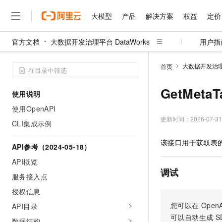
大模型
产品
解决方案
权益
定价
官方文档
大数据开发治理平台 DataWorks
用户指
大模型
产品
解决方案
权益
定价
云市场
伙伴
服务
了解阿里云
精选产品
精选解决方案
普惠上云
产品定价
精选商城
成为销售伙伴
售前咨询
为什么选择阿里云
千问AI平台
大数据开发治理平
首页
了解云产品的定价详情
大模型服务平台百炼
千问办公，解锁你的工作
普惠上云 官方力荐
分销伙伴
在线服务
网站建设
什么是云计算
大
大模型服务与应用平台
企业级Agent产品，直接
云服务器38元/年起，超
GetMeta
使用说明
咨询伙伴
多端小程序
技术领先
云上成本管理
售后服务
千问大模型
Agency Agents：拥
官方推荐返现计划
大模型
使用OpenAPI
大模型
精选产品
精选解决方案
Salesforce 国际版订阅
稳定可靠
管理和优化成本
多元化、高性能、安全可靠
推荐新用户得奖励，单订单
更新时间：
2026-07-31
销售伙伴合作计划
CLI集成示例
自助服务
友盟天域
安全合规
人工智能与机器学习
AI
文本生成
无影云电脑
HappyHorse 打造一
云工开物
该接口用于获取表
无影生态合作计划
在线服务
API参考（2024-05-18）
观测云
分析师报告
随时随地安全接入的云上超
高校专属算力普惠，学生认
计算
互联网应用开发
Qwen3.8-Max
HOT
Salesforce On Alibaba C
工单服务
API概览
智能体时代全能旗舰模型
Tuya 物联网平台阿里云
研究报告与白皮书
云解析DNS
快速拥有专属 OpenClaw
Consulting Partner 合
调试
大数据
容器
服务接入点
免费试用
短信专区
蓝凌 OA
Qwen3.7-Plus
AI 大模型销售与服务生
授权信息
现代化应用
存储
天池大赛
能看、能想、能动手的多模
云原生大数据计算服务 Max
解决方案免费试用 新老
电子合同
您可以在
OpenA
API目录
面向分析的企业级SaaS模
最高领取价值200元试用
安全
网络与CDN
AI 算法大赛
Qwen3-VL-Plus
可以自动生成
S
畅捷通
数据结构