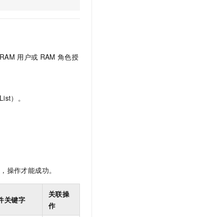
文戏情感细腻自然，动作戏激烈拳拳到肉，实现更强表演能力
支持中英文自由切换，具备更强的噪声鲁棒性
云聚AI 严选权益
SSL 证书
，一键激活高效办公新体验
精选AI产品，从模型到应用全链提效
堡垒机
AI 用量加速计划
应用
防火墙
、识别商机，让客服更高效、服务更出色。
新老同享，达量后返
RAM
用户或
RAM
角色授
千问办公
主机安全
NEW
的智能体编程平台
一站式AI生产力平台
AI 应用及服务市场
伶鹊
ist）。
企业级人与Agent协作平台，接入和调度多个数字员工
智能客服平台，对话机器人、对话分析、智能外呼
AI 应用
大模型服务平台百炼 - 全妙
大模型
应用创作平台
多模态内容创作工具，已接入 DeepSeek
自然语言处理
数据标注
限，操作才能成功。
机器学习
息提取
与 AI 智能体进行实时音视频通话
关联操
件关键字
从文本、图片、视频中提取结构化的属性信息
构建支持视频理解的 AI 音视频实时通话应用
作