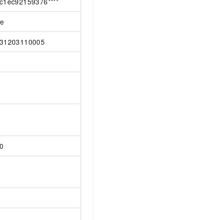
c1ec92159376****
ue
31203110005
0