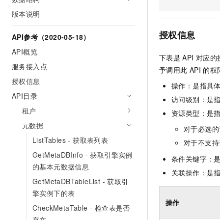
AI 产品 免费试用
网络
安全
云开发大赛
版本说明
Tableau 订阅
1亿+ 大模型 tokens 和 
可观测
入门学习赛
中间件
AI空中课堂在线直播课
授权信息
API参考（2020-05-18）
140+云产品 免费试用
大模型服务
上云与迁云
产品新客免费试用，最长1
数据库
API概览
下表是
API
对应的
生态解决方案
千问AI平台-Token Plan
服务接入点
企业出海
大模型ACA认证体验
予调用此
API
的权
大数据计算
助力企业全员 AI 认知与能
授权信息
行业生态解决方案
操作：是指具
政企业务
媒体服务
千问AI平台-模型体验
API目录
开发者生态解决方案
访问级别：是指
在线体验全尺寸、多种模态
租户
企业服务与云通信
资源类型：是
AI 开发和 AI 应用解决
Happy 系列大模型
元数据
对于必选的
域名与网站
ListTables - 获取表列表
对于不支持
终端用户计算
GetMetaDBInfo - 获取引擎实例
条件关键字：
的基本元数据信息
Serverless
关联操作：是
大模型解决方案
GetMetaDBTableList - 获取引
开发工具
擎实例下的表
快速部署 Dify，高效搭建 
操作
CheckMetaTable - 检查表是否
迁移与运维管理
存在