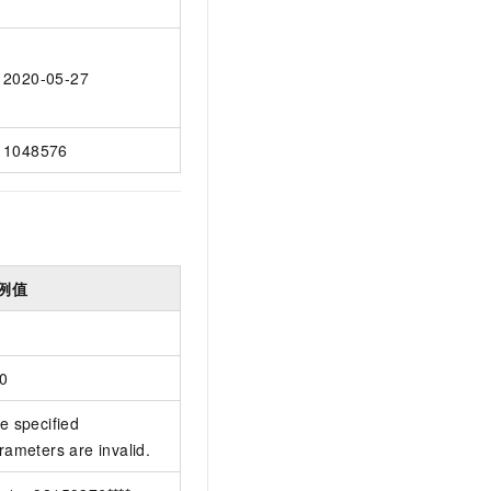
2020-05-27
1048576
例值
0
e specified
rameters are invalid.