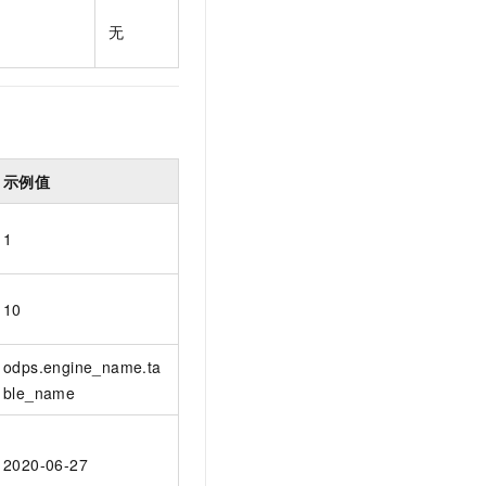
t.diy 一步搞定创意建站
构建大模型应用的安全防护体系
无
通过自然语言交互简化开发流程,全栈开发支持
通过阿里云安全产品对 AI 应用进行安全防护
示例值
1
10
odps.engine_name.ta
ble_name
2020-06-27