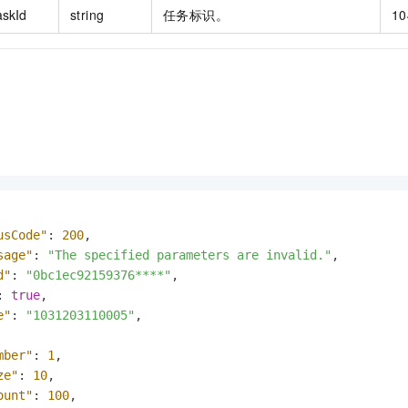
askId
string
任务标识。
10
usCode"
:
200
,
sage"
:
"The specified parameters are invalid."
,
d"
:
"0bc1ec92159376****"
,
:
true
,
e"
:
"1031203110005"
,
mber"
:
1
,
ze"
:
10
,
ount"
:
100
,