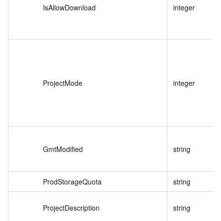
IsAllowDownload
integer
ProjectMode
integer
GmtModified
string
ProdStorageQuota
string
ProjectDescription
string