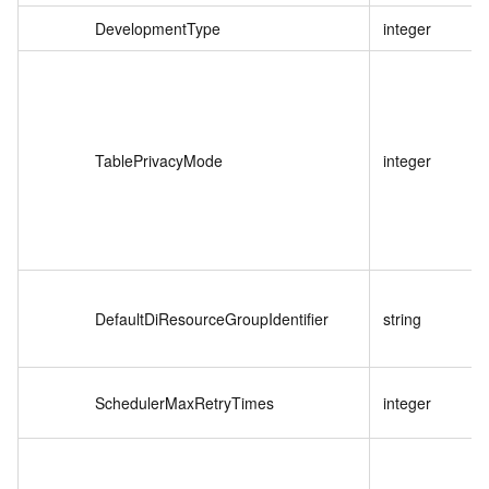
DevelopmentType
integer
TablePrivacyMode
integer
DefaultDiResourceGroupIdentifier
string
SchedulerMaxRetryTimes
integer