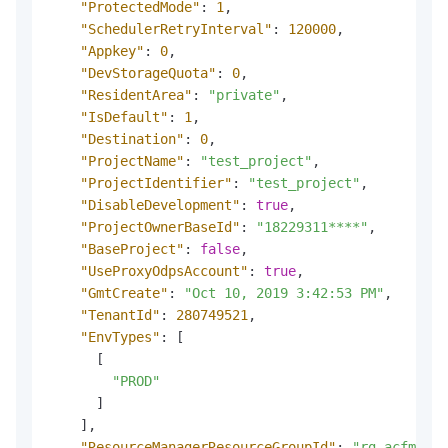
"ProtectedMode"
:
1
,
"SchedulerRetryInterval"
:
120000
,
"Appkey"
:
0
,
"DevStorageQuota"
:
0
,
"ResidentArea"
:
"private"
,
"IsDefault"
:
1
,
"Destination"
:
0
,
"ProjectName"
:
"test_project"
,
"ProjectIdentifier"
:
"test_project"
,
"DisableDevelopment"
:
true
,
"ProjectOwnerBaseId"
:
"18229311****"
,
"BaseProject"
:
false
,
"UseProxyOdpsAccount"
:
true
,
"GmtCreate"
:
"Oct 10, 2019 3:42:53 PM"
,
"TenantId"
:
280749521
,
"EnvTypes"
:
[
[
"PROD"
]
]
,
"ResourceManagerResourceGroupId"
:
"rg-acfmzbn7