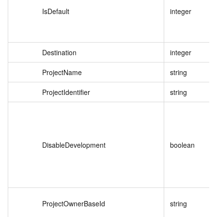
IsDefault
integer
Destination
integer
ProjectName
string
ProjectIdentifier
string
DisableDevelopment
boolean
ProjectOwnerBaseId
string