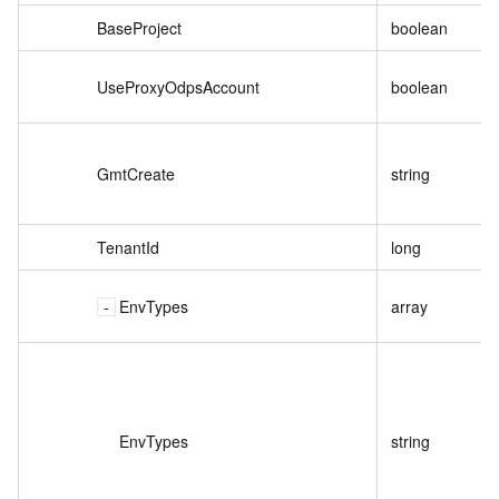
BaseProject
boolean
UseProxyOdpsAccount
boolean
GmtCreate
string
TenantId
long
EnvTypes
array
EnvTypes
string