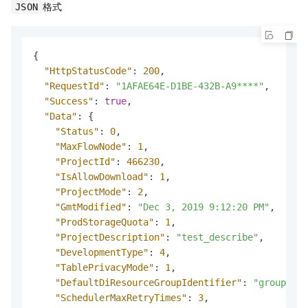
格式
JSON
{
"HttpStatusCode"
:
200
,
"RequestId"
:
"1AFAE64E-D1BE-432B-A9****"
,
"Success"
:
true
,
"Data"
:
{
"Status"
:
0
,
"MaxFlowNode"
:
1
,
"ProjectId"
:
466230
,
"IsAllowDownload"
:
1
,
"ProjectMode"
:
2
,
"GmtModified"
:
"Dec 3, 2019 9:12:20 PM"
,
"ProdStorageQuota"
:
1
,
"ProjectDescription"
:
"test_describe"
,
"DevelopmentType"
:
4
,
"TablePrivacyMode"
:
1
,
"DefaultDiResourceGroupIdentifier"
:
"group_280
"SchedulerMaxRetryTimes"
:
3
,