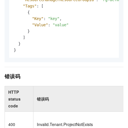
"Tags"
:
[
{
"Key"
:
"key"
,
"Value"
:
"value"
}
]
}
}
错误码
HTTP
status
错误码
code
400
Invalid.Tenant.ProjectNotExists