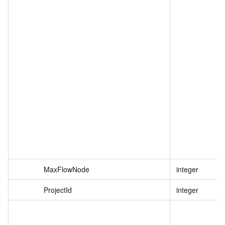
MaxFlowNode
integer
ProjectId
integer