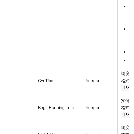
C
件
条
W
触
待
F
S
调度
CycTime
integer
格式示
1590
实例
BeginRunningTime
integer
格式示
1590
调度