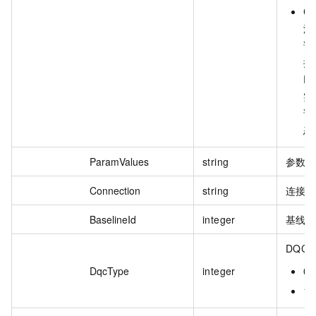
C
游
该
接
R
实
该
态
ParamValues
string
参数
Connection
string
连接
BaselineId
integer
基线 I
DQC
DqcType
integer
0
1