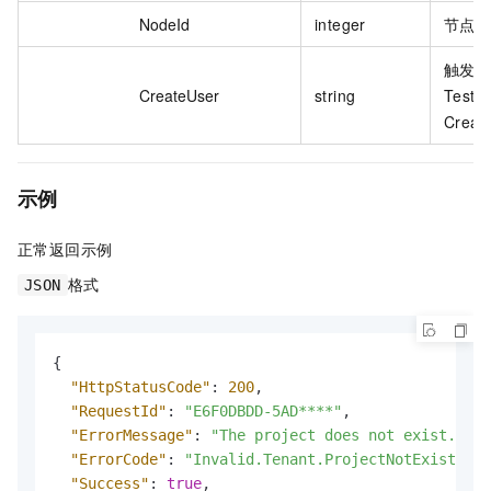
NodeId
integer
节点的
触发
CreateUser
string
Tes
Creat
示例
正常返回示例
格式
JSON
{
"HttpStatusCode"
:
200
,
"RequestId"
:
"E6F0DBDD-5AD****"
,
"ErrorMessage"
:
"The project does not exist."
,
"ErrorCode"
:
"Invalid.Tenant.ProjectNotExists"
,
"Success"
:
true
,