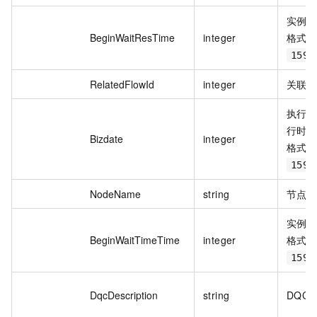
实例
BeginWaitResTime
integer
格式示
1590
RelatedFlowId
integer
关联的
执行
行时
Bizdate
integer
格式示
1590
NodeName
string
节点
实例
BeginWaitTimeTime
integer
格式示
1590
DqcDescription
string
DQC