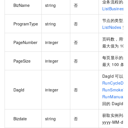
业务流程的名
BizName
string
否
ListBusiness
节点的类型。
ProgramType
string
否
ListNodes
查
页码数，用于
PageNumber
integer
否
最大值为 10
每页显示的条数
PageSize
integer
否
最大 100 条
DagId 可
RunCycleDa
DagId
integer
否
RunSmokeTe
RunManualD
回的 DagId。
获取实例列表
Bizdate
string
否
yyyy-MM-dd