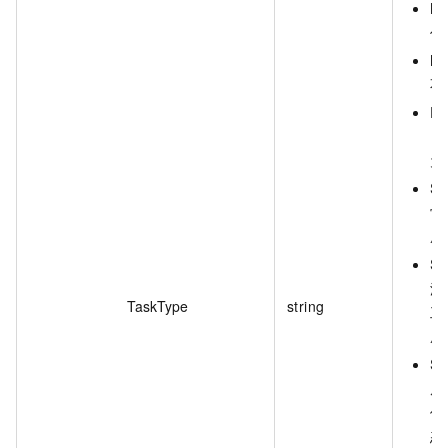
N
任
M
不
P
日
为
S
常
成
S
流
TaskType
string
工
成
S
周
但
态