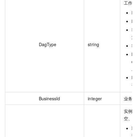
工作
D
M
S
流
DagType
string
S
M
da
上
B
手
BusinessId
integer
业务流
实例
空、以
取
没