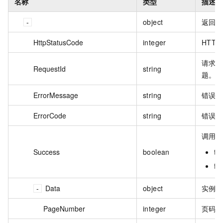
名称
类型
描述
object
返回
HttpStatusCode
integer
HTT
请求的
RequestId
string
题。
ErrorMessage
string
错误
ErrorCode
string
错误
调用
Success
boolean
t
f
Data
object
实例
PageNumber
integer
页码