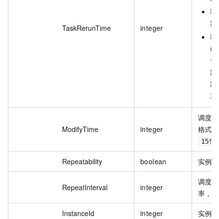
取
跑
TaskRerunTime
integer
取
n
例
跑
跑
对
调度
ModifyTime
integer
格式示
1590
Repeatability
boolean
实例
调度
RepeatInterval
integer
率，单
InstanceId
integer
实例的