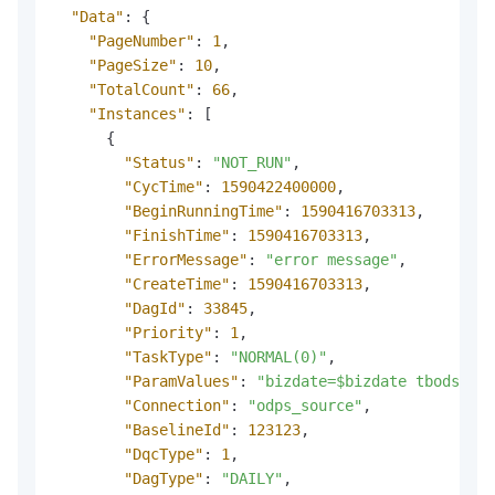
"Data"
:
{
"PageNumber"
:
1
,
"PageSize"
:
10
,
"TotalCount"
:
66
,
"Instances"
:
[
{
"Status"
:
"NOT_RUN"
,
"CycTime"
:
1590422400000
,
"BeginRunningTime"
:
1590416703313
,
"FinishTime"
:
1590416703313
,
"ErrorMessage"
:
"error message"
,
"CreateTime"
:
1590416703313
,
"DagId"
:
33845
,
"Priority"
:
1
,
"TaskType"
:
"NORMAL(0)"
,
"ParamValues"
:
"bizdate=$bizdate tbods=$tb
"Connection"
:
"odps_source"
,
"BaselineId"
:
123123
,
"DqcType"
:
1
,
"DagType"
:
"DAILY"
,