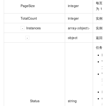
每页显
PageSize
integer
为 10
TotalCount
integer
实例
Instances
array<object>
实例
object
返回
任务
N
W
定
W
源
资
R
C
Status
string
毕