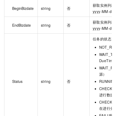
获取实例列表
BeginBizdate
string
否
yyyy-MM-dd
获取实例列表
EndBizdate
string
否
yyyy-MM-dd
任务的状态，
NOT_R
WAIT_
DueTime
WAIT_R
源）
Status
string
否
RUNNI
CHECK
进行数据
CHECKI
在进行分
FAILU