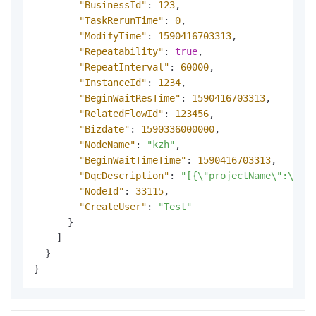
"BusinessId"
:
123
,
"TaskRerunTime"
:
0
,
"ModifyTime"
:
1590416703313
,
"Repeatability"
:
true
,
"RepeatInterval"
:
60000
,
"InstanceId"
:
1234
,
"BeginWaitResTime"
:
1590416703313
,
"RelatedFlowId"
:
123456
,
"Bizdate"
:
1590336000000
,
"NodeName"
:
"kzh"
,
"BeginWaitTimeTime"
:
1590416703313
,
"DqcDescription"
:
"[{\"projectName\":\"ztj
"NodeId"
:
33115
,
"CreateUser"
:
"Test"
}
]
}
}