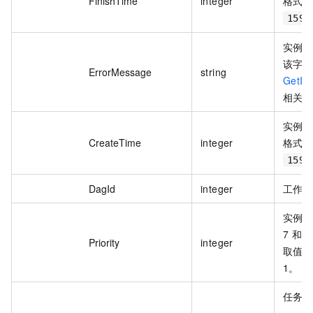
FinishTime
integer
格式示
1590
实例
该字
ErrorMessage
string
GetIn
相关
实例
CreateTime
integer
格式示
1590
DagId
integer
工作流
实例运
7 和 
Priority
integer
取值
1。
任务