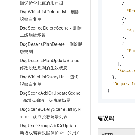
据保护伞配置的用户组
{
"Re
DsgWhiteListDeleteList - 删除
}
,
脱敏白名单
{
DsgScenedDeleteScene - 删除
"Sa
二级脱敏场景
}
,
DsgDesensPlanDelete - 删除脱
{
"Mo
敏规则
}
DsgDesensPlanUpdateStatus -
]
,
修改脱敏规则的生效状态
"Succes
DsgWhiteListQueryList - 查询
}
,
脱敏白名单
"RequestI
}
DsgSceneAddOrUpdateScene
- 新增或编辑二级脱敏场景
DsgSceneQuerySceneListByN
ame - 获取脱敏场景列表
错误码
DsgUserGroupAddOrUpdate -
新增或编辑数据保护伞中的用户
HTTP