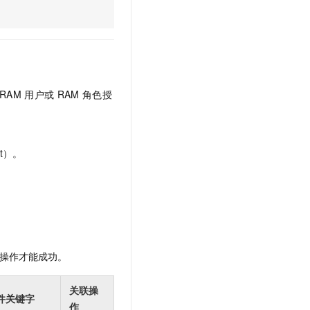
文戏情感细腻自然，动作戏激烈拳拳到肉，实现更强表演能力
支持中英文自由切换，具备更强的噪声鲁棒性
云聚AI 严选权益
SSL 证书
，一键激活高效办公新体验
精选AI产品，从模型到应用全链提效
堡垒机
AI 用量加速计划
应用
防火墙
、识别商机，让客服更高效、服务更出色。
新老同享，达量后返
千问办公
主机安全
NEW
RAM
用户或
RAM
角色授
的智能体编程平台
一站式AI生产力平台
AI 应用及服务市场
伶鹊
企业级人与Agent协作平台，接入和调度多个数字员工
智能客服平台，对话机器人、对话分析、智能外呼
t）。
AI 应用
大模型服务平台百炼 - 全妙
大模型
应用创作平台
多模态内容创作工具，已接入 DeepSeek
自然语言处理
数据标注
操作才能成功。
机器学习
息提取
与 AI 智能体进行实时音视频通话
关联操
从文本、图片、视频中提取结构化的属性信息
构建支持视频理解的 AI 音视频实时通话应用
件关键字
作