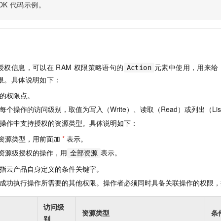
服务生态伙伴
视觉 Coding、空间感知、多模态思考等全面升级
1M上下文，专为长程任务能力而生
DK
代码示例。
云工开物
企业应用
Night Plan 支持 Qwen 3.8-Max
AI 办公
NEW
Red Hat
30+ 款产品免费体验
夜间 5 折，Qwen/Meoo/TokenPlan 客户专享
AI智能应用
科研合作
ERP
堂（旗舰版）
SUSE
智能客服
AI 应用构建
大模型原生
CRM
2个月
自动承接线索
建站小程序
Qoder
大模型服务平台百炼-应用模版
OA 办公系统
HOT
NEW
授权信息，可以在
RAM
权限策略语句的
元素中使用，用来给
Action
面向真实软件
个人版上线、团队版降价；千问3.8-Max首发发尝鲜
丰富多元化的应用模版和解决方案
限。具体说明如下：
力提升
财税管理
模板建站
万有无界
大模型服务平台百炼-智能体
的权限点。
400电话
定制建站
的模型效果
灵活可视化地构建企业级 Agent
个操作的访问级别，取值为写入（Write）、读取（Read）或列出（Lis
方案
广告营销
模板小程序
操作中支持授权的资源类型。具体说明如下：
秒悟
人工智能平台 PAI
定制小程序
云端极速 AI 
新一代 AI 视频生成模型，深度适配广告营销等场景
AI Native 的算法工程平台，一站式完成建模、训练、推理服务部署
资源类型，用前面加
*
表示。
资源级授权的操作，用
表示。
APP 开发
全部资源
指云产品自身定义的条件关键字。
建站系统
成功执行操作所需要的其他权限。操作者必须同时具备关联操作的权限，
AI 应用
10分钟微调：让0.6B模型媲美235B模型
多模态数据信
访问级
依托云原生高可用架构,实现Dify私有化部署
用1%尺寸在特定领域达到大模型90%以上效果
资源类型
条
别