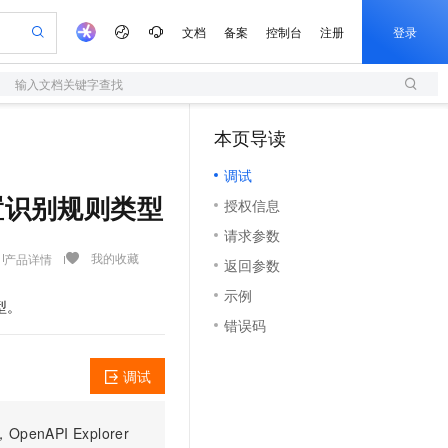
文档
备案
控制台
注册
登录
输入文档关键字查找
验
作计划
器
AI 活动
专业服务
服务伙伴合作计划
开发者社区
加入我们
服务平台百炼
阿里云 OPC 创新助力计划
本页导读
（1）
一站式生成采购清单，支持单品或批量购买
S
可编辑精美 PPT 文稿
S产品伙伴计划（繁花）
峰会
造的大模型服务与应用开发平台
轻量应用服务器
Agency Agents：拥有专属领域专家
AI 生产力先锋
Al MaaS 服务伙伴赋能合作
域名
博文
Careers
至高可申请百万元
调试
性可伸缩的云计算服务
 轻松生成专业的 PPT
开启高性价比 AI 编程新体验
先锋实践拓展 AI 生产力的边界
快速构建应用程序和网站，即刻迈出上云第一步
多领域专家智能体,一键组建 AI 虚拟交付团队
Token 补贴，五大权
计划
海大会
伙伴信用分合作计划
商标
问答
社会招聘
段内置识别规则类型
授权信息
益加速 OPC 成功
S
帕鲁游戏服务器
数字证书管理服务（原SSL证书）
HappyHorse 打造一站式影视创作平台
飞天发布时刻
HOT
划
备案
电子书
校园招聘
请求参数
联机服务器，轻松开启游戏
视频创作，一键激活电商全链路生产力
全托管，含MySQL、PostgreSQL、SQL Server、MariaDB多引擎
实现全站HTTPS，呈现可信的WEB访问
所见，即是所愿
可视化编排打通从文字构思到成片全链路闭环
更多支持
我的收藏
产品详情
划
公司注册
镜像站
返回参数
视频生成
语音识别与合成
 智能体与工作流应用
短信服务
漫剧工坊：一站式动画创作平台
AI 实训营
合作伙伴培训与认证
示例
划
上云迁移
的智能体编程平台
站生成，高效打造优质广告素材
通过阿里云百炼高效搭建AI应用,助力高效开发
快速生产连贯的高质量长漫剧
从基础到进阶，Agent 创客手把手教你
国内短信简单易用，安全可靠，秒级触达，全球覆盖200+国家和地区。
型。
e-1.1-T2V
Qwen3-TTS-Flash
lScope
我要反馈
查询合作伙伴
错误码
畅细腻的高质量视频
离线语音合成大模型，多语言方言自适应，低延迟高稳定
n Alibaba Cloud ISV 合作
代维服务
olarDB
建企业门户网站
大数据开发治理平台 DataWorks
10 分钟搭建微信、支付宝小程序
创新加速
ope
登录合作伙伴管理后台
我要建议
站，无忧落地极速上线
以可视化方式快速构建移动和 PC 门户网站
100%兼容MySQL、PostgreSQL，兼容Oracle，支持集中和分布式
高效部署网站，快速应用到小程序
Data Agent 驱动的一站式 Data+AI 开发治理平台
e-1.1-I2V
Cosyvoice-V3-Flash
调试
安全
畅自然，细节丰富
高表现力语音合成大模型，语音克隆听感自然
我要投诉
上云场景组合购
伴
边界网络安全防护产品
漫剧创作，剧本、分镜、视频高效生成
覆盖90%+业务场景，专享组合折扣价
PI Explorer
2V
VPN
Fun-ASR