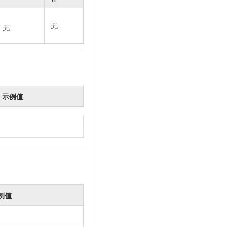
t.diy 一步搞定创意建站
构建大模型应用的安全防护体系
通过自然语言交互简化开发流程,全栈开发支持
通过阿里云安全产品对 AI 应用进行安全防护
无
无
示例值
例值