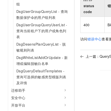
组
status
错
DsgUserGroupQueryList - 查询
code
数据保护伞的用户组列表
400
B
DsgUserGroupQueryUserList -
查询当前租户下的用户或角色列
表
访问
错误中心
查看
DsgDesensPlanQueryList - 脱
敏规则列表
上一篇：
Query
DsgWhiteListAddOrUpdate - 新
增或编辑脱敏白名单
DsgQueryDefaultTemplates -
查询可选择的敏感类型模版列表
及详情
迁移助手
安全中心
开放平台