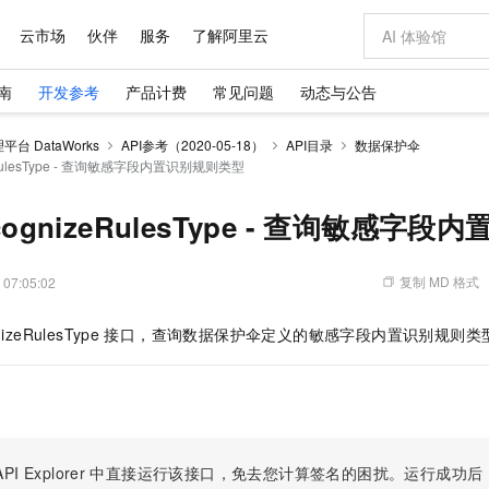
云市场
伙伴
服务
了解阿里云
南
开发参考
产品计费
常见问题
动态与公告
AI 特惠
数据与 API
成为产品伙伴
企业增值服务
最佳实践
价格计算器
AI 场景体
基础软件
产品伙伴合
阿里云认证
市场活动
配置报价
大模型
台 DataWorks
API参考（2020-05-18）
API目录
数据保护伞
自助选配和估算价格
zeRulesType - 查询敏感字段内置识别规则类型
步到位
域名与网站
智启 AI 普惠权益
产品生态集成认证中心
企业支持计划
云上春晚
Qwen Audio：打造专属 AI 语音助手
千问官方 MaaS 平台，为开发者和 Agent 而生，新用户赠送 1 亿 + tokens 额度
云服务器 EC
一句话生成原生
AI Coding
阿里云Maa
2026 阿里云
为企业打
数据集
Windows
大模型认证
模型
NEW
NEW
格式还原
值低价云产品抢先购
提供智能易用的域名与建站服务
至高享 1亿+免费 tokens，加速 Al 应用落地
Qwen-Audio-3.0-Realtime 端到端实时语音角色扮演
安全可靠、弹
输入一句话想法,
智能编程，一键
产品生态伙伴
专家技术服务
云上奥运之旅
弹性计算合作
阿里云中企出
手机三要素
宝塔 Linux
全部认证
ecognizeRulesType - 查询敏感字
价格优势
开源旗舰模型
对象存储 OSS
即刻拥有 DeepSeek-V4-Pro
阿里云 OPC 创新助力计划
云数据库 RD
一键部署幻兽
AI 电商营销
产品生态伙伴工作台
企业增值服务台
云栖战略参考
云存储合作计
云栖大会
身份实名认证
CentOS
训练营
推动算力普惠，释放技术红利
的大模型服务
最高返9万
真正可用的 1M 上下文,一次完成代码全链路开发
轻松解锁专属 DeepSeek-V4-Pro
至高百万元 Token 补贴，加速一人公司成长
稳定、安全、高性价比、高性能的云存储服务
一键购买专属
从图文生成到
复制 MD 格式
 07:05:02
云上的中国
数据库合作计
活动全景
短信
Docker
图片和
自进化智能体
人工智能平台 PAI
5 分钟轻松部署专属 QwenPaw
Token Plan 模型订阅计划
Qoder
高效搭建 AI
AI 广告创作
企业成长
大模型
NEW
HOT
信息公告
看见新力量
云网络合作计
OCR 文字识别
JAVA
级电脑
越聪明
证享300元代金券
一站式AI开发、训练和推理服务
Qwen3.8-Max 首发尝鲜，限时加量 10 倍，夜间低至2折
从聊天伙伴进化为能主动干活的本地数字员工
面向真实软件
图文、视频一
izeRulesType
接口，查询数据保护伞定义的敏感字段内置识别规则类
Kimi-K3
HappyHors
NEW
魔搭 Mode
loud
服务实践
官网公告
Kimi 最新旗舰模型，长程编程与推理利器
让文字生成流
金融模力时刻
Salesforce O
版
发票查验
全能环境
Qoder CN
Claude Code + GStack 打造工程团队
千问办公，限时限量积分加倍
云原生数据库 P
低代码高效构
AI 建站
NEW
作计划
计划
创新中心
魔搭 ModelSc
健康状态
让AI从“聊天伙伴”进化为能干活的“数字员工”
覆盖公网/内网、递归/权威、移动APP等全场景解析服务
安装技能 GStack，拥有专属 AI 工程团队
你的AI工作搭子，覆盖日常办公高频场景
基于千问大模型等，支持代码智能生成、研发智能问答
0 代码专业建
客户案例
天气预报查询
操作系统
Deepseek-v4-pro
HappyHors
态合作计划
态智能体模型
旗舰 MoE 大模型，百万上下文与顶尖推理能力
图生视频，流
Compute
同享
容器服务 Kubernetes 版 ACK
万小智 AI 建站低至 15元/月
云防火墙
AI 短剧/漫剧
快递物流查询
WordPress
成为服务伙
高校合作
式云数据仓库
点，立即开启云上创新
提供一站式管理容器应用的 K8s 服务
送.CN域名，送备案服务码
云原生的云上
AI助力短剧
PI Explorer
中直接运行该接口，免去您计算签名的困扰。运行成功后，OpenA
GLM-5.2
Wan2.7-T
Ubuntu