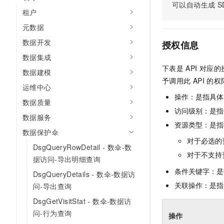
可以自动生成
S
AI 产品 免费试用
网络
安全
云开发大赛
租户
Tableau 订阅
1亿+ 大模型 tokens 和 
元数据
可观测
入门学习赛
中间件
AI空中课堂在线直播课
140+云产品 免费试用
数据开发
大模型服务
授权信息
上云与迁云
产品新客免费试用，最长1
数据库
数据集成
生态解决方案
千问AI平台-Token Plan
下表是
API
对应的
企业出海
大模型ACA认证体验
数据建模
大数据计算
予调用此
API
的权
助力企业全员 AI 认知与能
行业生态解决方案
运维中心
政企业务
媒体服务
千问AI平台-模型体验
操作：是指具体
开发者生态解决方案
数据质量
在线体验全尺寸、多种模态
访问级别：是指每
企业服务与云通信
数据服务
AI 开发和 AI 应用解决
资源类型：是指
Happy 系列大模型
数据保护伞
域名与网站
对于必选的
DsgQueryRowDetail - 数伞-数
终端用户计算
对于不支持
据访问-导出明细查询
条件关键字：是
Serverless
DsgQueryDetails - 数伞-数据访
大模型解决方案
关联操作：是指
问-导出查询
开发工具
快速部署 Dify，高效搭建 
DsgGetVisitStat - 数伞-数据访
问-行为查询
迁移与运维管理
操作