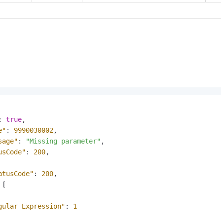
:
true
,
e"
:
9990030002
,
sage"
:
"Missing parameter"
,
usCode"
:
200
,
atusCode"
:
200
,
[
gular Expression"
:
1