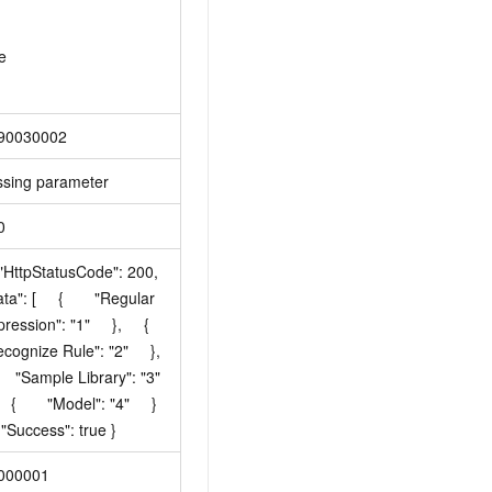
e
90030002
ssing parameter
0
 "HttpStatusCode": 200,   
ta": [     {       "Regular 
ession": "1"     },     {       
cognize Rule": "2"     },     
     "Sample Library": "3"     
   {       "Model": "4"     }   
  "Success": true }
000001