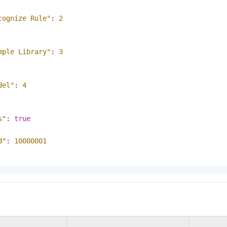
cognize Rule"
:
2
mple Library"
:
3
del"
:
4
s"
:
true
d"
:
10000001