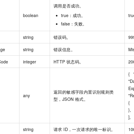
调用是否成功。
boolean
true：成功。
tru
false：失败。
string
错误码。
99
age
string
错误信息。
Mi
Code
integer
HTTP 状态码。
20
{  
"Da
Expr
返回的敏感字段内置识别规则类
any
"Re
型，JSON 格式。
{  
},  
], 
string
请求 ID，一次请求的唯一标识。
10