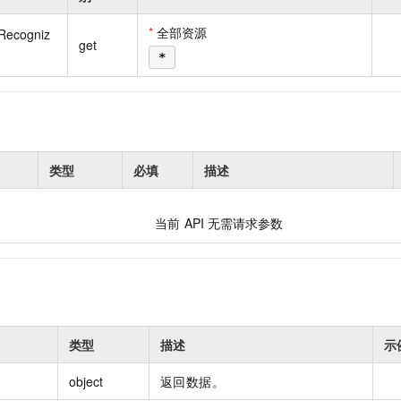
一个 AI 助手
即刻拥有 DeepSeek-R1 满血版
超强辅助，Bol
在企业官网、通讯软件中为客户提供 AI 客服
多种方案随心选，轻松解锁专属 DeepSeek
*
全部资源
Recogniz
get
*
类型
必填
描述
当前
API
无需请求参数
类型
描述
示
object
返回数据。