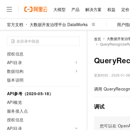
使用OpenAPI
大模型
产品
解决方案
权益
定价
CLI集成示例
官方文档
大数据开发治理平台 DataWorks
用户指
API参考（2024-05-18）
大模型
产品
解决方案
权益
定价
云市场
伙伴
服务
了解阿里云
精选产品
精选解决方案
普惠上云
产品定价
精选商城
成为销售伙伴
售前咨询
为什么选择阿里云
API概览
千问AI平台
大数据开发治理平
首页
了解云产品的定价详情
QueryRecogni
大模型服务平台百炼
睿译宝，AI翻译排版一
普惠上云 官方力荐
分销伙伴
在线服务
服务接入点
网站建设
什么是云计算
大
大模型服务与应用平台
上传文档即自动完成翻译和
云服务器38元/年起，超
授权信息
咨询伙伴
多端小程序
技术领先
QueryR
云上成本管理
售后服务
API目录
千问大模型
GLM-5.2：长任务时代
官方推荐返现计划
大模型
大模型
精选产品
精选解决方案
Salesforce 国际版订阅
稳定可靠
管理和优化成本
多元化、高性能、安全可靠
推荐新用户得奖励，单订单
销售伙伴合作计划
数据结构
自助服务
更新时间：
2026-01-08
友盟天域
安全合规
人工智能与机器学习
AI
文本生成
版本说明
无影云电脑
Hermes Agent，打造
云工开物
无影生态合作计划
在线服务
观测云
分析师报告
随时随地安全接入的云上超
自主进化，持久记忆，越用
高校专属算力普惠，学生认
计算
互联网应用开发
调用
QueryRecogn
Qwen3.8-Max
HOT
API参考（2020-05-18）
Salesforce On Alibaba C
工单服务
智能体时代全能旗舰模型
Tuya 物联网平台阿里云
研究报告与白皮书
云解析DNS
快速拥有专属 OpenClaw
Consulting Partner 合
大数据
容器
API概览
免费试用
短信专区
调试
蓝凌 OA
Qwen3.7-Plus
AI 大模型销售与服务生
服务接入点
现代化应用
存储
天池大赛
能看、能想、能动手的多模
云原生大数据计算服务 Max
解决方案免费试用 新老
电子合同
授权信息
面向分析的企业级SaaS模
最高领取价值200元试用
安全
网络与CDN
您可以在
OpenA
AI 算法大赛
Qwen3-VL-Plus
API目录
畅捷通