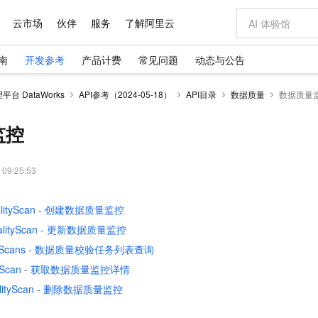
云市场
伙伴
服务
了解阿里云
南
开发参考
产品计费
常见问题
动态与公告
AI 特惠
数据与 API
成为产品伙伴
企业增值服务
最佳实践
价格计算器
AI 场景体
基础软件
产品伙伴合
阿里云认证
市场活动
配置报价
大模型
台 DataWorks
API参考（2024-05-18）
API目录
数据质量
数据质量
自助选配和估算价格
步到位
域名与网站
智启 AI 普惠权益
产品生态集成认证中心
企业支持计划
云上春晚
Qwen Audio：打造专属 AI 语音助手
千问官方 MaaS 平台，为开发者和 Agent 而生，新用户赠送 1 亿 + tokens 额度
云服务器 EC
一句话生成原生
AI Coding
阿里云Maa
2026 阿里云
为企业打
数据集
Windows
大模型认证
模型
NEW
NEW
格式还原
值低价云产品抢先购
提供智能易用的域名与建站服务
至高享 1亿+免费 tokens，加速 Al 应用落地
Qwen-Audio-3.0-Realtime 端到端实时语音角色扮演
安全可靠、弹
输入一句话想法,
智能编程，一键
监控
产品生态伙伴
专家技术服务
云上奥运之旅
弹性计算合作
阿里云中企出
手机三要素
宝塔 Linux
全部认证
价格优势
开源旗舰模型
对象存储 OSS
即刻拥有 DeepSeek-V4-Pro
阿里云 OPC 创新助力计划
云数据库 RD
一键部署幻兽
AI 电商营销
产品生态伙伴工作台
企业增值服务台
云栖战略参考
云存储合作计
云栖大会
身份实名认证
CentOS
训练营
推动算力普惠，释放技术红利
的大模型服务
最高返9万
真正可用的 1M 上下文,一次完成代码全链路开发
轻松解锁专属 DeepSeek-V4-Pro
至高百万元 Token 补贴，加速一人公司成长
稳定、安全、高性价比、高性能的云存储服务
一键购买专属
从图文生成到
 09:25:53
云上的中国
数据库合作计
活动全景
短信
Docker
图片和
自进化智能体
人工智能平台 PAI
5 分钟轻松部署专属 QwenPaw
Token Plan 模型订阅计划
Qoder
高效搭建 AI
AI 广告创作
企业成长
大模型
NEW
HOT
信息公告
ualityScan - 创建数据质量监控
看见新力量
云网络合作计
OCR 文字识别
JAVA
级电脑
越聪明
证享300元代金券
一站式AI开发、训练和推理服务
Qwen3.8-Max 首发尝鲜，限时加量 10 倍，夜间低至2折
从聊天伙伴进化为能主动干活的本地数字员工
面向真实软件
图文、视频一
Kimi-K3
HappyHors
NEW
魔搭 Mode
ualityScan - 更新数据质量监控
loud
服务实践
官网公告
Kimi 最新旗舰模型，长程编程与推理利器
让文字生成流
金融模力时刻
Salesforce O
版
发票查验
全能环境
Qoder CN
Claude Code + GStack 打造工程团队
千问办公，限时限量积分加倍
云原生数据库 P
低代码高效构
AI 建站
NEW
作计划
alityScans - 数据质量校验任务列表查询
计划
创新中心
魔搭 ModelSc
健康状态
让AI从“聊天伙伴”进化为能干活的“数字员工”
覆盖公网/内网、递归/权威、移动APP等全场景解析服务
安装技能 GStack，拥有专属 AI 工程团队
你的AI工作搭子，覆盖日常办公高频场景
基于千问大模型等，支持代码智能生成、研发智能问答
0 代码专业建
客户案例
天气预报查询
操作系统
Deepseek-v4-pro
HappyHors
lityScan - 获取数据质量监控详情
态合作计划
态智能体模型
旗舰 MoE 大模型，百万上下文与顶尖推理能力
图生视频，流
Compute
同享
容器服务 Kubernetes 版 ACK
万小智 AI 建站低至 15元/月
云防火墙
AI 短剧/漫剧
ualityScan - 删除数据质量监控
快递物流查询
WordPress
成为服务伙
高校合作
式云数据仓库
点，立即开启云上创新
提供一站式管理容器应用的 K8s 服务
送.CN域名，送备案服务码
云原生的云上
AI助力短剧
GLM-5.2
Wan2.7-T
Ubuntu