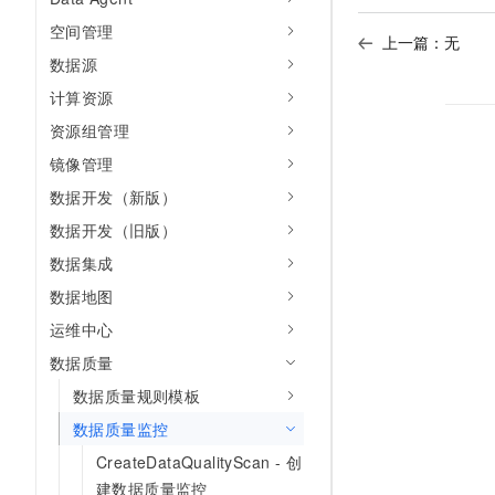
AI 产品 免费试用
网络
安全
云开发大赛
空间管理
Tableau 订阅
上一篇：无
1亿+ 大模型 tokens 和 
数据源
可观测
入门学习赛
中间件
AI空中课堂在线直播课
140+云产品 免费试用
大模型服务
计算资源
上云与迁云
产品新客免费试用，最长1
数据库
资源组管理
生态解决方案
千问AI平台-Token Plan
企业出海
大模型ACA认证体验
大数据计算
镜像管理
助力企业全员 AI 认知与能
行业生态解决方案
数据开发（新版）
政企业务
媒体服务
千问AI平台-模型体验
开发者生态解决方案
数据开发（旧版）
在线体验全尺寸、多种模态
企业服务与云通信
数据集成
AI 开发和 AI 应用解决
Happy 系列大模型
域名与网站
数据地图
运维中心
终端用户计算
数据质量
Serverless
大模型解决方案
数据质量规则模板
开发工具
数据质量监控
快速部署 Dify，高效搭建 
CreateDataQualityScan - 创
迁移与运维管理
建数据质量监控