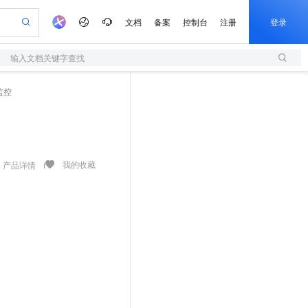
文档
备案
控制台
注册
登录
输入文档关键字查找
验
作计划
器
AI 活动
专业服务
服务伙伴合作计划
开发者社区
加入我们
服务平台百炼
阿里云 OPC 创新助力计划
监控
一站式生成采购清单，支持单品或批量购买
S
可编辑精美 PPT 文稿
S产品伙伴计划（繁花）
峰会
造的大模型服务与应用开发平台
轻量应用服务器
Agency Agents：拥有专属领域专家
AI 生产力先锋
Al MaaS 服务伙伴赋能合作
域名
博文
Careers
至高可申请百万元
性可伸缩的云计算服务
 轻松生成专业的 PPT
开启高性价比 AI 编程新体验
先锋实践拓展 AI 生产力的边界
快速构建应用程序和网站，即刻迈出上云第一步
多领域专家智能体,一键组建 AI 虚拟交付团队
Token 补贴，五大权
计划
海大会
伙伴信用分合作计划
商标
问答
社会招聘
益加速 OPC 成功
S
帕鲁游戏服务器
数字证书管理服务（原SSL证书）
HappyHorse 打造一站式影视创作平台
飞天发布时刻
HOT
划
备案
电子书
校园招聘
联机服务器，轻松开启游戏
视频创作，一键激活电商全链路生产力
全托管，含MySQL、PostgreSQL、SQL Server、MariaDB多引擎
实现全站 HTTPS，呈现可信的 Web 访问
所见，即是所愿
可视化编排打通从文字构思到成片全链路闭环
我的收藏
产品详情
更多支持
划
公司注册
镜像站
视频生成
语音识别与合成
 智能体与工作流应用
短信服务
漫剧工坊：一站式动画创作平台
AI 实训营
合作伙伴培训与认证
划
上云迁移
的智能体编程平台
站生成，高效打造优质广告素材
通过阿里云百炼高效搭建AI应用,助力高效开发
快速生产连贯的高质量长漫剧
从基础到进阶，Agent 创客手把手教你
国内短信简单易用，安全可靠，秒级触达，全球覆盖200+国家和地区。
e-1.1-T2V
Qwen3-TTS-Flash
lScope
我要反馈
查询合作伙伴
畅细腻的高质量视频
离线语音合成大模型，多语言方言自适应，低延迟高稳定
n Alibaba Cloud ISV 合作
代维服务
olarDB
建企业门户网站
大数据开发治理平台 DataWorks
10 分钟搭建微信、支付宝小程序
创新加速
ope
登录合作伙伴管理后台
我要建议
站，无忧落地极速上线
以可视化方式快速构建移动和 PC 门户网站
100%兼容MySQL、PostgreSQL，兼容Oracle，支持集中和分布式
高效部署网站，快速应用到小程序
Data Agent 驱动的一站式 Data+AI 开发治理平台
e-1.1-I2V
Cosyvoice-V3-Flash
安全
畅自然，细节丰富
高表现力语音合成大模型，语音克隆听感自然
我要投诉
上云场景组合购
伴
边界网络安全防护产品
漫剧创作，剧本、分镜、视频高效生成
覆盖90%+业务场景，专享组合折扣价
2V
VPN
Fun-ASR