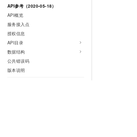
API参考（2020-05-18）
API概览
服务接入点
授权信息
API目录
数据结构
公共错误码
版本说明
附录
数据源连接信息
ConnectionProperties
元数据实体相关概念说明
数据质量Spec配置说明
SecurityStrategySchema模板说明
为什么选择阿里云
大模型
产品和定