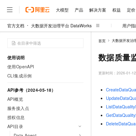
大模型
产品
解决方案
权益
定价
官方文档
大数据开发治理平台 DataWorks
用户指
大模型
产品
解决方案
权益
定价
云市场
伙伴
服务
了解阿里云
精选产品
精选解决方案
普惠上云
产品定价
精选商城
成为销售伙伴
售前咨询
为什么选择阿里云
千问AI平台
大数据开发治理平
首页
了解云产品的定价详情
大模型服务平台百炼
睿译宝，AI翻译排版一
普惠上云 官方力荐
分销伙伴
在线服务
网站建设
什么是云计算
大
大模型服务与应用平台
上传文档即自动完成翻译和
云服务器38元/年起，超
数据质量
使用说明
咨询伙伴
多端小程序
技术领先
云上成本管理
售后服务
千问大模型
GLM-5.2：长任务时代
官方推荐返现计划
大模型
使用OpenAPI
大模型
精选产品
精选解决方案
Salesforce 国际版订阅
稳定可靠
管理和优化成本
多元化、高性能、安全可靠
推荐新用户得奖励，单订单
更新时间：
2026-01-12
销售伙伴合作计划
CLI集成示例
自助服务
友盟天域
安全合规
人工智能与机器学习
AI
文本生成
无影云电脑
Hermes Agent，打造
云工开物
无影生态合作计划
在线服务
CreateDataQ
API参考（2024-05-18）
观测云
分析师报告
随时随地安全接入的云上超
自主进化，持久记忆，越用
高校专属算力普惠，学生认
计算
互联网应用开发
Qwen3.8-Max
HOT
UpdateDataQ
Salesforce On Alibaba C
工单服务
API概览
智能体时代全能旗舰模型
Tuya 物联网平台阿里云
研究报告与白皮书
云解析DNS
快速拥有专属 OpenClaw
Consulting Partner 合
大数据
容器
ListDataQu
服务接入点
免费试用
短信专区
蓝凌 OA
Qwen3.7-Plus
GetDataQua
AI 大模型销售与服务生
授权信息
现代化应用
存储
天池大赛
能看、能想、能动手的多模
云原生大数据计算服务 Max
解决方案免费试用 新老
电子合同
DeleteDataQ
API目录
面向分析的企业级SaaS模
最高领取价值200元试用
安全
网络与CDN
AI 算法大赛
Qwen3-VL-Plus
畅捷通
Data Agent