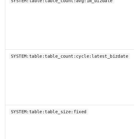
SYSTEM:table:table_count:avg:1m_bizdate
SYSTEM:table:table_count:cycle:latest_bizdate
SYSTEM:table:table_size:fixed