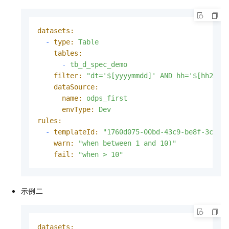
datasets:
-
type:
Table
tables:
-
tb_d_spec_demo
filter:
"dt='$[yyyymmdd]' AND hh='$[hh24-1
dataSource:
name:
odps_first
envType:
Dev
rules:
-
templateId:
"1760d075-00bd-43c9-be8f-3c9a4
warn:
"when between 1 and 10)"
fail:
"when > 10"
示例二
datasets: