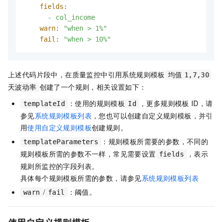
fields:
-
col_income
warn:
"when > 1%"
fail:
"when > 10%"
上述代码片段中，在质量监控中引用系统规则模板
均值
1,7,30
创建了一个规则，相关设置如下：
天波动率
：使用的规则模板
，更多规则模板
ID，请
templateId
Id
参见
系统规则模板列表
，您也可以创建自定义规则模板，并引
用
使用自定义规则模板
创建规则。
：规则模板所需要的参数，不同的
templateParameters
规则模板所需的参数不一样，常见需要设置
，表示
fields
规则所监控的字段列表。
具体每个规则模板所需的参数，请参见
系统规则模板列表
/
：阈值。
warn
fail