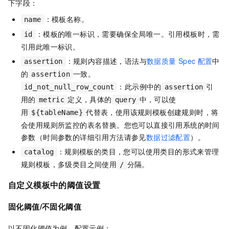
下字段：
：模板名称。
name
：模板的唯一标识，需要确保全局唯一。引用模板时，需
id
引用此唯一标识。
：规则内容描述，语法与
数据质量
Spec
配置
中
assertion
的
一致。
assertion
：此示例中的
引
id_not_null_row_count
assertion
用的
定义，具体的
中，可以使
metric
query
用
代替表，使用该规则模板创建规则时，将
${tableName}
会使用规则所监控的表名替换。您也可以直接引用系统的时间
参数（时间参数的详细引用方法请参见
数据过滤配置
）。
：规则模板的类目，您可以使用类目的形式来管理
catalog
规则模板，多级类目之间使用
分隔。
/
自定义模板中的阈值设置
固化阈值/不固化阈值
以不固化阈值为例，配置示例：