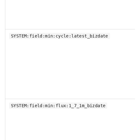
SYSTEM:field:min:cycle:latest_bizdate
SYSTEM:field:min:flux:1_7_1m_bizdate