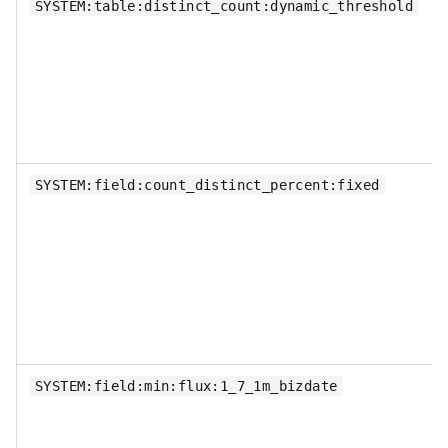
SYSTEM:table:distinct_count:dynamic_threshold
SYSTEM:field:count_distinct_percent:fixed
SYSTEM:field:min:flux:1_7_1m_bizdate