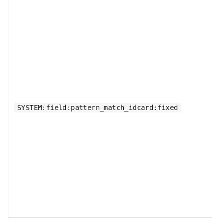
SYSTEM:field:pattern_match_idcard:fixed