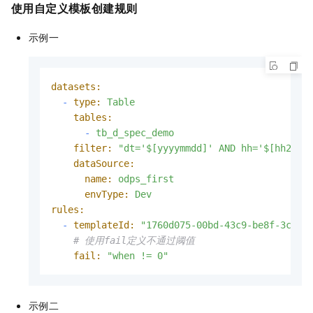
使用自定义模板创建规则
示例一
datasets:
-
type:
Table
tables:
-
tb_d_spec_demo
filter:
"dt='$[yyyymmdd]' AND hh='$[hh24-1
dataSource:
name:
odps_first
envType:
Dev
rules:
-
templateId:
"1760d075-00bd-43c9-be8f-3c9a4
# 使用fail定义不通过阈值
fail:
"when != 0"
示例二