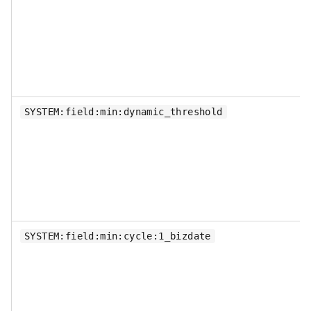
SYSTEM:field:min:dynamic_threshold
SYSTEM:field:min:cycle:1_bizdate