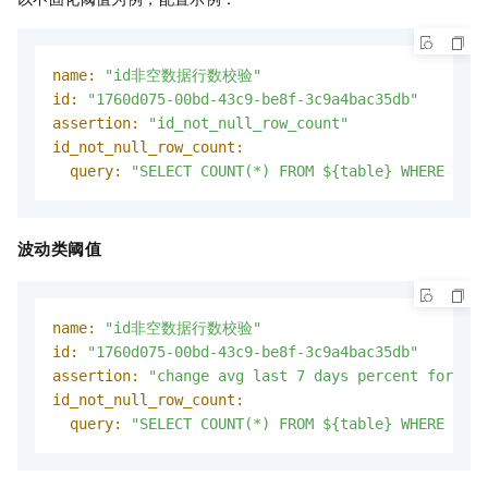
name:
"id非空数据行数校验"
id:
"1760d075-00bd-43c9-be8f-3c9a4bac35db"
assertion:
"id_not_null_row_count"
id_not_null_row_count:
query:
"SELECT COUNT(*) FROM ${table} WHERE dt =
波动类阈值
name:
"id非空数据行数校验"
id:
"1760d075-00bd-43c9-be8f-3c9a4bac35db"
assertion:
"change avg last 7 days percent for id_
id_not_null_row_count:
query:
"SELECT COUNT(*) FROM ${table} WHERE dt =