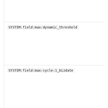
SYSTEM:field:max:dynamic_threshold
SYSTEM:field:max:cycle:1_bizdate