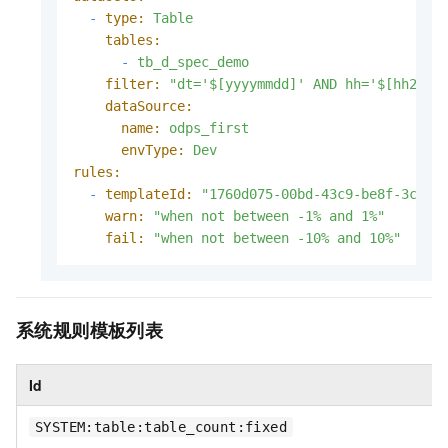
-
type:
Table
tables:
-
tb_d_spec_demo
filter:
"dt='$[yyyymmdd]' AND hh='$[hh24-1
dataSource:
name:
odps_first
envType:
Dev
rules:
-
templateId:
"1760d075-00bd-43c9-be8f-3c9a4
warn:
"when not between -1% and 1%"
fail:
"when not between -10% and 10%"
系统规则模板列表
Id
SYSTEM:table:table_count:fixed