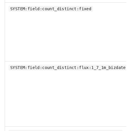
SYSTEM:field:count_distinct:fixed
SYSTEM:field:count_distinct:flux:1_7_1m_bizdate