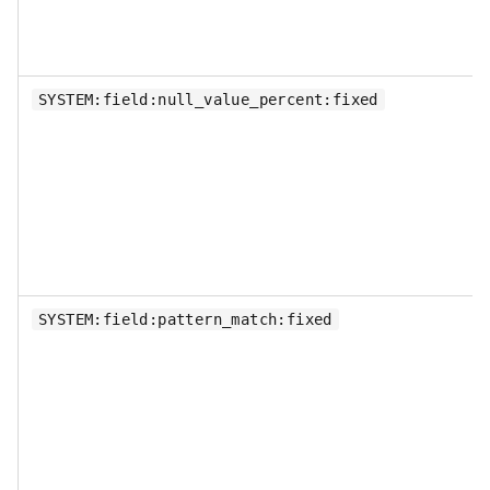
SYSTEM:field:null_value_percent:fixed
SYSTEM:field:pattern_match:fixed