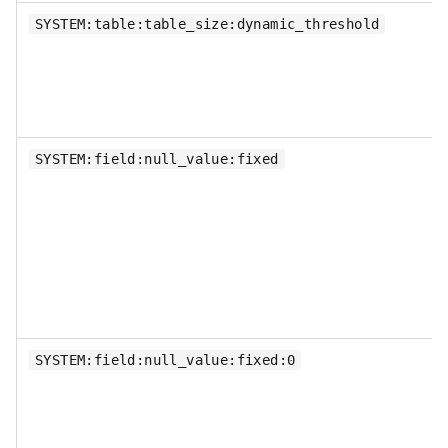
SYSTEM:table:table_size:dynamic_threshold
SYSTEM:field:null_value:fixed
SYSTEM:field:null_value:fixed:0