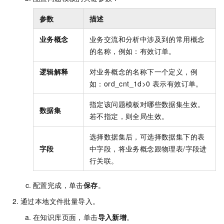
参数
描述
业务概念
业务交流和分析中涉及到的常用概念
的名称，例如：有效订单。
逻辑解释
对业务概念的名称下一个定义，例
如：ord_cnt_1d>0 表示有效订单。
指定该问题模板对哪些数据集生效。
数据集
若不指定，则全局生效。
选择数据集后，可选择数据集下的表
字段
中字段，将业务概念跟物理表/字段进
行关联。
配置完成，单击
保存
。
通过本地文件批量导入。
在知识库页面，单击
导入新增
。