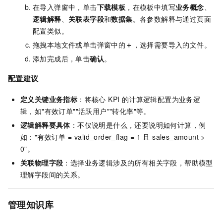
在导入弹窗中，单击
下载模板
，在模板中填写
业务概念
、
逻辑解释
、
关联表字段
和
数据集
。各参数解释与通过页面
配置类似。
拖拽本地文件或单击弹窗中的
＋
，选择需要导入的文件。
添加完成后，单击
确认
。
配置建议
定义关键业务指标
：将核心 KPI 的计算逻辑配置为业务逻
辑，如"有效订单""活跃用户""转化率"等。
逻辑解释要具体
：不仅说明是什么，还要说明如何计算，例
如："有效订单 = valid_order_flag = 1 且 sales_amount >
0"。
关联物理字段
：选择业务逻辑涉及的所有相关字段，帮助模型
理解字段间的关系。
管理知识库