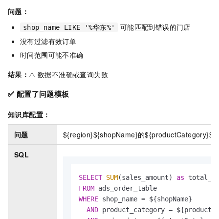
问题：
可能匹配到错误的门店
shop_name LIKE '%华东%'
没有过滤有效订单
时间范围可能不准确
结果：
⚠️ 数据不准确或查询失败
✅ 配置了问题模板
知识库配置：
问题
${region}${shopName}的${productCategory
SQL
SELECT
SUM
(sales_amount) 
as
FROM
WHERE
 shop_name 
=
 ${shopName}

AND
 product_category 
=
 ${productCa