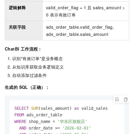
逻辑解释
valid_order_flag = 1 且 sales_amount >
0 表示有效订单
关联字段
ads_order_table.valid_order_flag,
ads_order_table.sales_amount
ChatBI 工作流程：
识别"有效订单"是业务概念
从知识库获取业务逻辑定义
自动添加过滤条件
生成的 SQL（正确）：
SELECT
SUM
(sales_amount) 
as
FROM
WHERE
 shop_name 
=
'华东区旗舰店'
AND
 order_date 
>=
'2026-02-01'