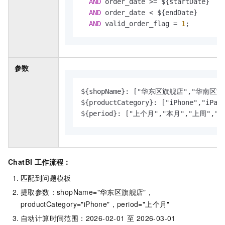
AND
 order_date 
>=
 ${startDate}

AND
 order_date 
<
 ${endDate}

AND
 valid_order_flag 
=
1
;
参数
${shopName}: ["华东区旗舰店","华南区
${productCategory}: ["iPhone","iPad"
${period}: ["上个月","本月","上周","
ChatBI 工作流程：
匹配到问题模板
提取参数：shopName="华东区旗舰店"，
productCategory="iPhone"，period="上个月"
自动计算时间范围：2026-02-01 至 2026-03-01