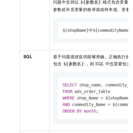
问题中支持以
格式包含变量，
${参数名}
参数处补充变量的枚举值或样本值。变量
${shopName}中${commodityN
SQL
基于问题描述提供能够准确、正确执行的
包含
，则
SQL
中也需要包含
${参数名}
SELECT
 shop_name, commodity_n
FROM
WHERE
 shop_Name 
=
AND
 commodity_Name 
=
ORDER
BY
month
;