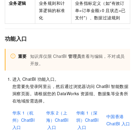
业务逻辑
业务规则和计
业务指标定义（如"有效订
算逻辑的标准
单=订单金额>0
且状态=已
化
支付"）、数据过滤规则
功能入口
重要
知识库仅限 ChatBI
管理员
查看与编辑，不对成员
开放。
进入
ChatBI
功能入口。
您需要先登录阿里云，然后通过浏览器访问
ChatBI
智能数据
洞察页面。请根据您的
DataWorks
资源组、数据集等业务所
在地域按需选择。
华东
1（杭
华东
2（上
华南
1（深
中国香港
州）ChatBI
海）ChatBI
圳）ChatBI
ChatBI
入口
入口
入口
入口