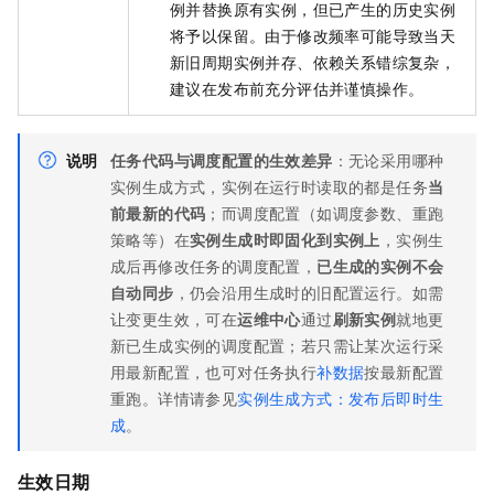
例并替换原有实例，但已产生的历史实例
将予以保留。由于修改频率可能导致当天
新旧周期实例并存、依赖关系错综复杂，
建议在发布前充分评估并谨慎操作。
说明
任务代码与调度配置的生效差异
：无论采用哪种
实例生成方式，实例在运行时读取的都是任务
当
前最新的代码
；而调度配置（如调度参数、重跑
策略等）在
实例生成时即固化到实例上
，实例生
成后再修改任务的调度配置，
已生成的实例不会
自动同步
，仍会沿用生成时的旧配置运行。如需
让变更生效，可在
运维中心
通过
刷新实例
就地更
新已生成实例的调度配置；若只需让某次运行采
用最新配置，也可对任务执行
补数据
按最新配置
重跑。详情请参见
实例生成方式：发布后即时生
成
。
生效日期