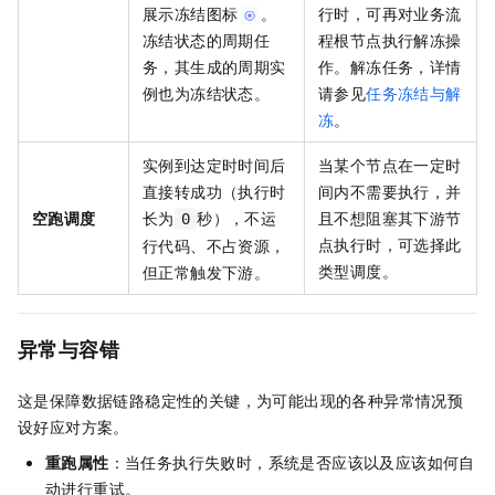
展示冻结图标
。
行时，可再对业务流
冻结状态的周期任
程根节点执行解冻操
务，其生成的周期实
作。解冻任务，详情
例也为冻结状态。
请参见
任务冻结与解
冻
。
实例到达定时时间后
当某个节点在一定时
直接转成功（执行时
间内不需要执行，并
空跑调度
长为
秒），不运
且不想阻塞其下游节
0
点执行时，可选择此
行代码、不占资源，
类型调度。
但正常触发下游。
异常与容错
这是保障数据链路稳定性的关键，为可能出现的各种异常情况预
设好应对方案。
重跑属性
：当任务执行失败时，系统是否应该以及应该如何自
动进行重试。