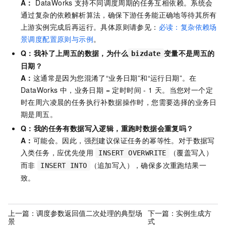
A：
DataWorks
支持不同调度周期的任务互相依赖。系统会
通过复杂的依赖解析算法，确保下游任务能正确地等待其所有
上游实例完成后再运行。具体原则请参见：
必读：复杂依赖场
景调度配置原则与示例
。
Q：我补了上周五的数据，为什么
变量不是周五的
bizdate
日期？
A：
这通常是因为您混淆了“业务日期”和“运行日期”。在
DataWorks
中，业务日期 = 定时时间 - 1
天。当您对一个定
时在周六凌晨的任务执行补数据操作时，您需要选择的业务日
期是周五。
Q：我的任务有数据写入逻辑，重跑时数据会重复吗？
A：
可能会。因此，强烈建议保证任务的幂等性。对于数据写
入类任务，应优先使用
（覆盖写入）
INSERT OVERWRITE
而非
（追加写入），确保多次重跑结果一
INSERT INTO
致。
上一篇：
调度参数返回值二次处理的典型场
下一篇：
实例生成方
景
式