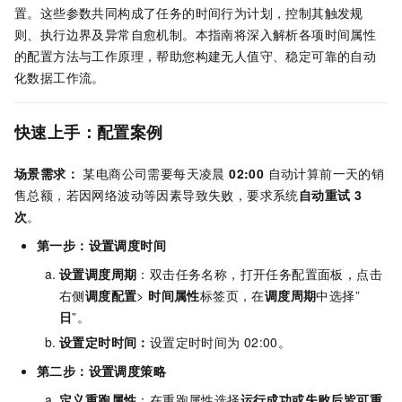
置。这些参数共同构成了任务的时间行为计划，控制其触发规
则、执行边界及异常自愈机制。本指南将深入解析各项时间属性
的配置方法与工作原理，帮助您构建无人值守、稳定可靠的自动
化数据工作流。
快速上手：配置案例
场景需求：
某电商公司需要每天凌晨
02:00
自动计算前一天的销
售总额，若因网络波动等因素导致失败，要求系统
自动重试 3
次
。
第一步：设置调度时间
设置调度周期
：双击任务名称，打开任务配置面板，点击
右侧
调度配置
>
时间属性
标签页，在
调度周期
中选择”
日
”。
设置定时时间：
设置定时时间为
02:00。
第二步：设置调度策略
定义重跑属性
：在重跑属性选择
运行成功或失败后皆可重