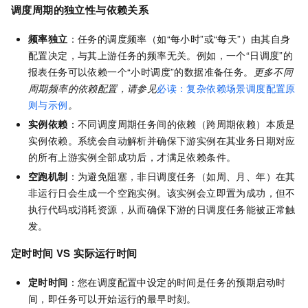
调度周期的独立性与依赖关系
频率独立
：任务的调度频率（如“每小时”或“每天”）由其自身
配置决定，与其上游任务的频率无关。例如，一个“日调度”的
报表任务可以依赖一个“小时调度”的数据准备任务。
更多不同
周期频率的依赖配置，请参见
必读：复杂依赖场景调度配置原
则与示例
。
实例依赖
：不同调度周期任务间的依赖（跨周期依赖）本质是
实例依赖。系统会自动解析并确保下游实例在其业务日期对应
的所有上游实例全部成功后，才满足依赖条件。
空跑机制
：为避免阻塞，非日调度任务（如周、月、年）在其
非运行日会生成一个空跑实例。该实例会立即置为成功，但不
执行代码或消耗资源，从而确保下游的日调度任务能被正常触
发。
定时时间 VS 实际运行时间
定时时间
：您在调度配置中设定的时间是任务的预期启动时
间，即任务可以开始运行的最早时刻。