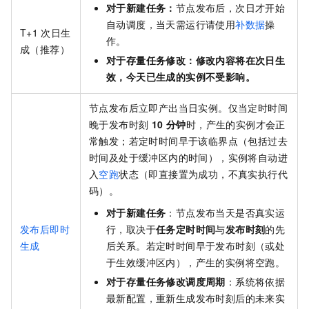
对于新建任务：
节点发布后，次日才开始
自动调度，当天需运行请使用
补数据
操
T+1
次日生
作。
成（推荐）
对于存量任务修改：修改内容将在次日生
效，今天已生成的实例不受影响。
节点发布后立即产出当日实例。仅当定时时间
晚于发布时刻
10 分钟
时，产生的实例才会正
常触发；若定时时间早于该临界点（包括过去
时间及处于缓冲区内的时间），实例将自动进
入
空跑
状态（即直接置为成功，不真实执行代
码）。
对于新建任务
：节点发布当天是否真实运
发布后即时
行，取决于
任务定时时间
与
发布时刻
的先
生成
后关系。若定时时间早于发布时刻（或处
于生效缓冲区内），产生的实例将空跑。
对于存量任务修改调度周期
：系统将依据
最新配置，重新生成发布时刻后的未来实