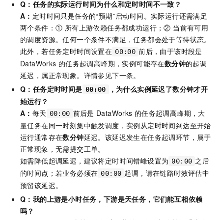
Q：任务的实际运行时间为什么和定时时间不一致？
A：
定时时间只是任务的“预期”启动时间。实际运行还需满足
两个条件：① 所有上游依赖任务都成功运行；② 当前有可用
的调度资源。任何一个条件不满足，任务都会处于等待状态。
此外，若任务定时时间设置在
前后，由于该时段是
00:00
DataWorks
的任务起调高峰期，实例可能存在
数分钟
的起调
延迟，属正常现象。详情参见下一条。
Q：任务定时时间是
，为什么实例延迟了数分钟才开
00:00
始运行？
A：
每天
前后是
DataWorks
的任务起调高峰期，大
00:00
量任务在同一时刻集中触发调度，实例从定时时间到达至开始
运行通常存在
数分钟
延迟。该延迟发生在任务起调环节，属于
正常现象，无需提交工单。
如需降低起调延迟，建议将定时时间错峰设置为
之后
00:00
的时间点；若业务必须在
起调，请在链路时效评估中
00:00
预留该延迟。
Q：我的上游是小时任务，下游是天任务，它们能互相依赖
吗？