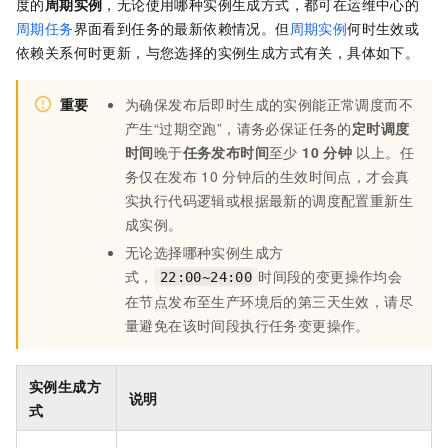
度的
周期实例
，无论使用哪种实例生成方式，都可在运维中心的
周期任务
界面看到任务的最新依赖情况。但
周期实例
何时生效或
依赖关系何时更新，与您选择的实例生成方式有关，具体如下。
重要
为确保发布后即时生成的实例能正常调度而不
产生“过期空跑”，请务必保证任务的
定时调度
时间
晚于
任务发布时间
至少
10
分钟
以上。任
务仅在发布
10
分钟后的生效时间点，才会真
实执行代码逻辑或根据最新的调度配置重新生
成实例。
无论选择哪种实例生成方
式，
时间段的变更操作均会
22:00~24:00
在节点发布至生产环境后的第三天生效，请尽
量避免在该时间段执行任务变更操作。
实例生成方
说明
式