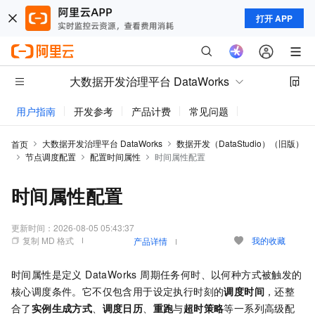
打开 APP
大数据开发治理平台 DataWorks
用户指南
开发参考
产品计费
常见问题
动态与公告
大数据开发治理平台 DataWorks
数据开发（DataStudio）（旧版）
首页
节点调度配置
配置时间属性
时间属性配置
时间属性配置
更新时间：
2026-08-05 05:43:37
复制 MD 格式
我的收藏
产品详情
时间属性是定义 DataWorks 周期任务何时、以何种方式被触发的
核心调度条件。它不仅包含用于设定执行时刻的
调度时间
，还整
合了
实例生成方式
、
调度日历
、
重跑
与
超时策略
等一系列高级配