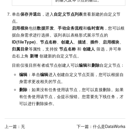
单击
保存并退出
，进入
自定义节点列表
查看新建的自定义节
点。
启用模块
包括
数据开发
、
手动业务流程
和
临时查询
，您可以根
据自身需求进行选择。该列表以表格形式展示节点的
ID(fileType)
、
节点名称
、
创建人
、
描述
、
插件
、
启用模块
、
归属目录
等属性，支持按
节点名称
和
创建人
筛选，并可单
击右上角
新增
创建新的自定义节点。
目前仅项目所有者或节点创建人可以
编辑
和
删除
自定义节点：
编辑
：单击
编辑
进入创建自定义节点页面，您可以根据自
身需求更改相关的节点。
删除
：如果没有任务使用该节点，您可以直接删除。如果
有任务使用该节点，会提示报错。您需要先下线任务，才
可以进行删除操作。
上一篇：无
下一篇：
什么是DataWorks