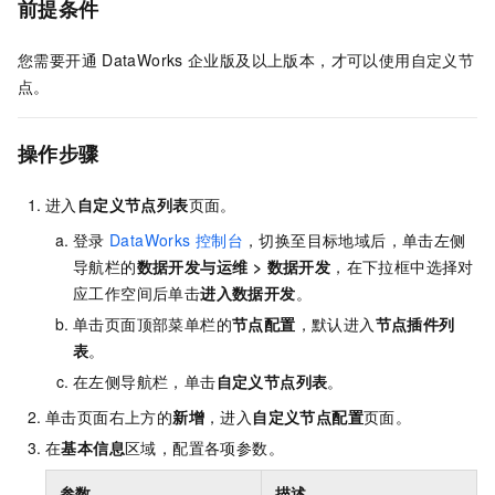
前提条件
您需要开通
DataWorks
企业版及以上版本，才可以使用自定义节
点。
操作步骤
进入
自定义节点列表
页面。
登录
DataWorks
控制台
，切换至目标地域后，单击左侧
导航栏的
数据开发与运维
>
数据开发
，在下拉框中选择对
应工作空间后单击
进入
数据开发
。
单击页面顶部菜单栏的
节点配置
，默认进入
节点插件列
表
。
在左侧导航栏，单击
自定义节点列表
。
单击页面右上方的
新增
，进入
自定义节点配置
页面。
在
基本信息
区域，配置各项参数。
参数
描述