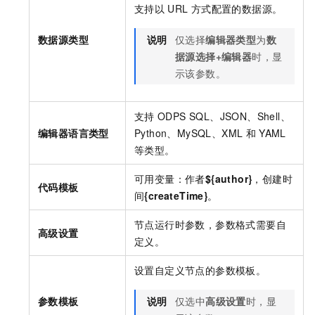
支持以
URL
方式配置的数据源。
数据源类型
说明
仅选择
编辑器类型
为
数
据源选择+编辑器
时，显
示该参数。
支持
ODPS SQL、JSON、Shell、
编辑器语言类型
Python、MySQL、XML
和
YAML
等类型。
可用变量：作者
${author}
，创建时
代码模板
间
{createTime}
。
节点运行时参数，参数格式需要自
高级设置
定义。
设置自定义节点的参数模板。
参数模板
说明
仅选中
高级设置
时，显