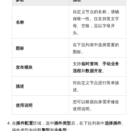
自定义节点的名称，请确
保唯一性。仅支持英文字
名称
母、空格，且以字母开
头。
在下拉列表中选择需要的
图标
图标。
支持
临时查询
、
手动业务
发布模块
流程
和
数据开发
。
对自定义节点进行简单描
描述
述。
您可以根据自身需求修改
使用说明
使用说明。
在
插件配置
区域，选中
插件类型
后，在下拉列表中
选择插件
。
插件类型包括
引擎型
和
业务型
：