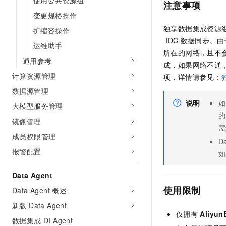
使用公共资源组
注意事项
10 分钟在聊天系统中增加
专有云
变更规格操作
独享数据集成资源
扩缩容操作
IDC
数据同步。由
运维助手
所在的网络，且不
通用参考
成，如果网络不通
计算资源管理
项，详情请参见：
数据源管理
说明
如
大模型服务管理
的
镜像管理
需
成员权限管理
D
报警配置
如
Data Agent
使用限制
Data Agent 概述
新版 Data Agent
仅拥有
Aliyun
数据集成 DI Agent