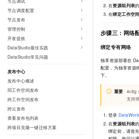
节点调试
在
资源组列表
节点调度配置
在
绑定工作空
节点发布
管理控制
步骤三：网络
开发提效
绑定专有网络
DataStudio最佳实践
DataStudio常见问题
独享资源部署在
Da
配置，为独享资源
发布中心
下。
发布中心概述
同工作空间发布
重要
4c8g
支持
跨工作空间发布
跨云发布
登录
DataWork
查看发布包列表
在
资源组列表
跨项目克隆一键迁移方案
绑定前，请首
权限。您可以