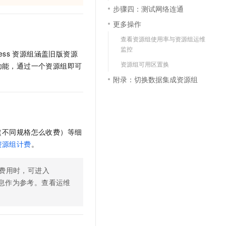
文戏情感细腻自然，动作戏激烈拳拳到肉，实现更强表演能力
支持中英文自由切换，具备更强的噪声鲁棒性
云聚AI 严选权益
步骤四：测试网络连通
SSL 证书
，一键激活高效办公新体验
精选AI产品，从模型到应用全链提效
更多操作
堡垒机
AI 用量加速计划
查看资源组使用率与资源组运维
应用
防火墙
监控
、识别商机，让客服更高效、服务更出色。
新老同享，达量后返
ess
资源组涵盖旧版资源
资源组可用区置换
千问办公
主机安全
功能，通过一个资源组即可
NEW
的智能体编程平台
一站式AI生产力平台
附录：切换数据集成资源组
AI 应用及服务市场
伶鹊
企业级人与Agent协作平台，接入和调度多个数字员工
智能客服平台，对话机器人、对话分析、智能外呼
AI 应用
大模型服务平台百炼 - 全妙
（不同规格怎么收费）等细
大模型
应用创作平台
多模态内容创作工具，已接入 DeepSeek
资源组计费
。
自然语言处理
数据标注
费用时，可进入
息作为参考。查看运维
机器学习
息提取
与 AI 智能体进行实时音视频通话
从文本、图片、视频中提取结构化的属性信息
构建支持视频理解的 AI 音视频实时通话应用