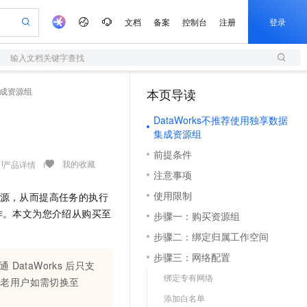
文档
备案
控制台
注册
登录
输入文档关键字查找
验
作计划
器
AI 活动
专业服务
服务伙伴合作计划
开发者社区
加入我们
服务平台百炼
阿里云 OPC 创新助力计划
成资源组
本页导读
（1）
一站式生成采购清单，支持单品或批量购买
S
io：打造专属 AI 语音助手
S产品伙伴计划（繁花）
峰会
造的大模型服务与应用开发平台
轻量应用服务器
一句话生成原生可编辑精美 PPT 文稿
AI 生产力先锋
Al MaaS 服务伙伴赋能合作
域名
博文
Careers
至高可申请百万元
DataWorks不推荐使用独享数据
性可伸缩的云计算服务
开启高性价比 AI 编程新体验
Qwen-Audio-3.0-Realtime 端到端实时语音角色扮演
输入一句话想法, 轻松生成专业的 PPT
先锋实践拓展 AI 生产力的边界
快速构建应用程序和网站，即刻迈出上云第一步
Token 补贴，五大权
计划
海大会
伙伴信用分合作计划
商标
问答
社会招聘
集成资源组
益加速 OPC 成功
S
eek-V4-Pro
数字证书管理服务（原SSL证书）
一键部署幻兽帕鲁游戏服务器
飞天发布时刻
HOT
前提条件
划
备案
电子书
校园招聘
pSeek-V4-Pro
视频创作，一键激活电商全链路生产力
全托管，含MySQL、PostgreSQL、SQL Server、MariaDB多引擎
实现全站HTTPS，呈现可信的WEB访问
一键购买专属联机服务器，轻松开启游戏
所见，即是所愿
我的收藏
产品详情
更多支持
注意事项
划
公司注册
镜像站
视频生成
语音识别与合成
专属 QwenPaw
短信服务
漫剧工坊：一站式动画创作平台
AI 实训营
HOT
使用限制
源，从而提高任务的执行
合作伙伴培训与认证
划
上云迁移
的智能体编程平台
站生成，高效打造优质广告素材
从聊天伙伴进化为能主动干活的本地数字员工
快速生产连贯的高质量长漫剧
从基础到进阶，Agent 创客手把手教你
国内短信简单易用，安全可靠，秒级触达，全球覆盖200+国家和地区。
e-1.1-T2V
Qwen3-TTS-Flash
作。本文为您介绍从购买至
步骤一：购买资源组
lScope
我要反馈
查询合作伙伴
畅细腻的高质量视频
离线语音合成大模型，多语言方言自适应，低延迟高稳定
n Alibaba Cloud ISV 合作
代维服务
olarDB
建企业门户网站
大数据开发治理平台 DataWorks
10 分钟搭建微信、支付宝小程序
步骤二：绑定归属工作空间
创新加速
ope
登录合作伙伴管理后台
我要建议
站，无忧落地极速上线
以可视化方式快速构建移动和 PC 门户网站
100%兼容MySQL、PostgreSQL，兼容Oracle，支持集中和分布式
高效部署网站，快速应用到小程序
Data Agent 驱动的一站式 Data+AI 开发治理平台
e-1.1-I2V
Cosyvoice-V3-Flash
步骤三：网络配置
开通
DataWorks
后只支
安全
畅自然，细节丰富
高表现力语音合成大模型，语音克隆听感自然
我要投诉
上云场景组合购
绑定专有网络
伴
老用户如需切换至
边界网络安全防护产品
漫剧创作，剧本、分镜、视频高效生成
覆盖90%+业务场景，专享组合折扣价
2V
VPN
Fun-ASR
添加白名单