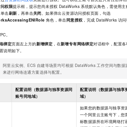
访问权限
提示框，提示您尚未授权
DataWorks
系统默认角色，需使用主
后单击
刷新
，再单击
关闭
。如果弹出云资源访问授权页面，勾选
orksAccessingENIRole
角色，单击
同意授权
，完成
DataWorks
访问
VPC。
络绑定
页面左上方的
新增绑定
，在
新增专有网络绑定
对话框中，配置各
置说明如下。
阿里云实例、ECS
自建等场景均可根据
DataWorks
工作空间与数据
来进行网络连通方案选择与配置。
配置说明（数据源与独享资源同
配置说明（数据源与独享
账号同地域）
域）
如果您的数据源与独享资
一个阿里云主账号下，您
标数据源所在环境网络打