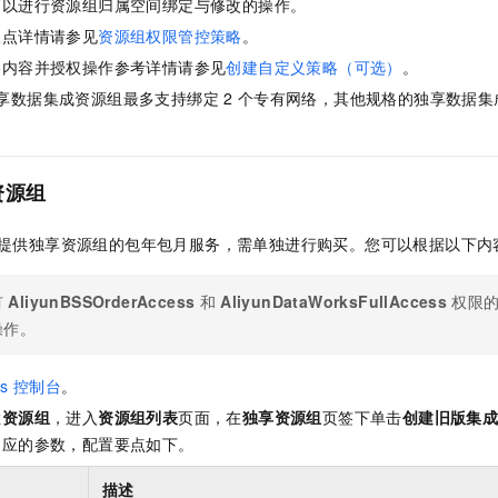
可以进行资源组归属空间绑定与修改的操作。
限点详情请参见
资源组权限管控策略
。
略内容并授权操作参考详情请参见
创建自定义策略（可选）
。
享数据集成资源组最多支持绑定
2
个专有网络，其他规格的独享数据集
资源组
提供独享资源组的包年包月服务，需单独进行购买。您可以根据以下内
有
AliyunBSSOrderAccess
和
AliyunDataWorksFullAccess
权限
操作。
s
控制台
。
栏
资源组
，进入
资源组列表
页面，在
独享资源组
页签下单击
创建旧版集
相应的参数，配置要点如下。
描述