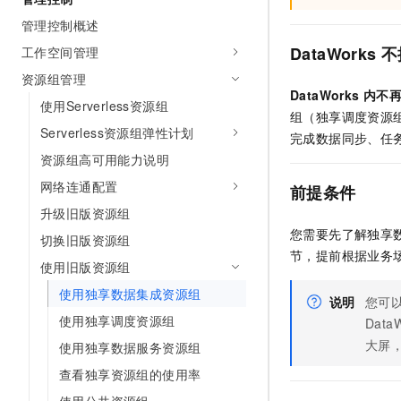
AI 产品 免费试用
网络
安全
云开发大赛
管理控制概述
Tableau 订阅
1亿+ 大模型 tokens 和 
DataWorks
不
工作空间管理
可观测
入门学习赛
中间件
AI空中课堂在线直播课
140+云产品 免费试用
大模型服务
资源组管理
上云与迁云
产品新客免费试用，最长1
数据库
DataWorks
内不
使用Serverless资源组
生态解决方案
千问AI平台-Token Plan
组（独享调度资源
企业出海
大模型ACA认证体验
大数据计算
Serverless资源组弹性计划
完成数据同步、任
助力企业全员 AI 认知与能
行业生态解决方案
资源组高可用能力说明
政企业务
媒体服务
千问AI平台-模型体验
开发者生态解决方案
网络连通配置
前提条件
在线体验全尺寸、多种模态
企业服务与云通信
升级旧版资源组
AI 开发和 AI 应用解决
Happy 系列大模型
您需要先了解独享
域名与网站
切换旧版资源组
节，提前根据业务
使用旧版资源组
终端用户计算
使用独享数据集成资源组
说明
您可
Serverless
大模型解决方案
使用独享调度资源组
Data
大屏
开发工具
使用独享数据服务资源组
快速部署 Dify，高效搭建 
查看独享资源组的使用率
迁移与运维管理