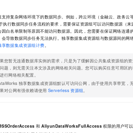
一个 AI 助手
即刻拥有 DeepSeek-R1 满血版
超强辅助，Bol
在企业官网、通讯软件中为客户提供 AI 客服
多种方案随心选，轻松解锁专属 DeepSeek
组支持复杂网络环境下的数据同步。例如，跨云环境（金融云、政务云
于执行数据同步任务流程的要求，需要保证资源组可以访问数据源（来
会因白名单限制等原因不能访问数据源。因此，您需要在保证网络连通
，会导致数据同步任务无法执行。独享数据集成资源组与数据源间的网
独享数据集成资源组计费
。
果您暂无连通数据库实例的需求，只是为了缓解因公共集成资源组的资
问题，则无需关注本文涉及的网络相关问题。您可以购买任意可用区的
进行网络相关配置。
ataWorks
独享数据集成资源组默认可访问公网，由于使用共享带宽，
果对公网有强依赖请使用
Serverless
资源组
。
BSSOrderAccess
和
AliyunDataWorksFullAccess
权限的用户可