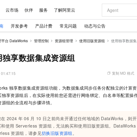
云市场
伙伴
服务
了解阿里云
南
开发参考
产品计费
常见问题
动态与公告
AI 特惠
数据与 API
成为产品伙伴
企业增值服务
最佳实践
价格计算器
AI 场景体
基础软件
产品伙伴合
阿里云认证
市场活动
配置报价
大模型
台 DataWorks
管理控制
资源组管理
使用旧版资源组
使用独享数据集
自助选配和估算价格
新方式
域名与网站
睿译宝，AI翻译排版一步到位
智启 AI 普惠权益
产品生态集成认证中心
企业支持计划
云上春晚
千问官方 MaaS 平台，为开发者和 Agent 而生，新用户赠送 1 亿 + tokens 额度
云服务器 EC
Qwen Aud
AI Coding
阿里云Maa
2026 阿里云
为企业打
数据集
Windows
大模型认证
模型
NEW
NEW
交付可用成果
值低价云产品抢先购
提供智能易用的域名与建站服务
上传文档即自动完成翻译和格式还原
至高享 1亿+免费 tokens，加速 Al 应用落地
安全可靠、弹
智能编程，一键
用独享数据集成资源组
产品生态伙伴
专家技术服务
云上奥运之旅
弹性计算合作
阿里云中企出
手机三要素
宝塔 Linux
全部认证
价格优势
有专属领域专家
对象存储 OSS
GLM-5.2：长任务时代开源旗舰模型
阿里云 OPC 创新助力计划
云数据库 RD
即刻拥有 DeepS
AI 电商营销
产品生态伙伴工作台
企业增值服务台
云栖战略参考
云存储合作计
云栖大会
身份实名认证
CentOS
训练营
推动算力普惠，释放技术红利
的大模型服务
最高返9万
多领域专家智能体,一键组建 AI 虚拟交付团队
至高百万元 Token 补贴，加速一人公司成长
稳定、安全、高性价比、高性能的云存储服务
真正可用的 1M 上下文,一次完成代码全链路开发
轻松解锁专属 Dee
从图文生成到
复制 MD 格式
 01:47:15
云上的中国
数据库合作计
活动全景
短信
Docker
图片和
站式影视创作平台
人工智能平台 PAI
Hermes Agent，打造自进化智能体
Token Plan 模型订阅计划
Qoder
5 分钟轻松部署
AI 广告创作
企业成长
大模型
NEW
信息公告
orks
独享数据集成资源组功能，为数据集成同步任务分配独立的计算资
看见新力量
云网络合作计
OCR 文字识别
JAVA
级电脑
证享300元代金券
可视化编排打通从文字构思到成片全链路闭环
一站式AI开发、训练和推理服务
自主进化，持久记忆，越用越聪明
Qwen3.8-Max 首发尝鲜，限时加量 10 倍，夜间低至2折
面向真实软件
图文、视频一
Kimi-K3
HappyHors
买独享资源组后，在实际使用前您还需进行网络绑定、白名单等配置操
NEW
魔搭 Mode
loud
服务实践
官网公告
Kimi 最新旗舰模型，长程编程与推理利器
让文字生成流
金融模力时刻
Salesforce O
版
资源组的全流程与步骤详情。
发票查验
全能环境
Qoder CN
Claude Code + GStack 打造工程团队
千问办公，限时限量积分加倍
云原生数据库 P
低代码高效构
AI 建站
NEW
作计划
计划
创新中心
魔搭 ModelSc
健康状态
让AI从“聊天伙伴”进化为能干活的“数字员工”
覆盖公网/内网、递归/权威、移动APP等全场景解析服务
安装技能 GStack，拥有专属 AI 工程团队
你的AI工作搭子，覆盖日常办公高频场景
基于千问大模型等，支持代码智能生成、研发智能问答
0 代码专业建
客户案例
天气预报查询
操作系统
Deepseek-v4-pro
HappyHors
态合作计划
您在
2024
年
06
月
10
日之前尚未开通过任何地域的
DataWorks，则
态智能体模型
旗舰 MoE 大模型，百万上下文与顶尖推理能力
图生视频，流
Compute
同享
容器服务 Kubernetes 版 ACK
万小智 AI 建站低至 15元/月
云防火墙
AI 短剧/漫剧
快递物流查询
WordPress
成为服务伙
买和使用
Serverless
资源组，无法购买和使用旧版资源组。DataWorks
高校合作
式云数据仓库
点，立即开启云上创新
提供一站式管理容器应用的 K8s 服务
送.CN域名，送备案服务码
云原生的云上
AI助力短剧
GLM-5.2
Wan2.7-T
rless
资源组，请参见
切换旧版资源组
。
Ubuntu