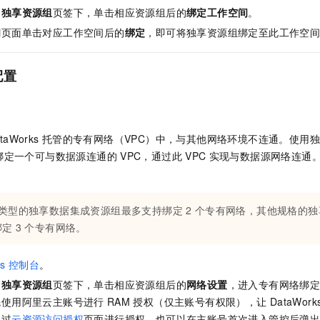
的
独享资源组
页签下，单击相应资源组后的
绑定工作空间
。
间
页面单击对应工作空间后的
绑定
，即可将独享资源组绑定至此工作空
配置
taWorks
托管的专有网络（VPC）中，与其他网络环境不连通。使用
绑定一个可与数据源连通的
VPC，通过此
VPC
实现与数据源网络连通
类型的独享数据集成资源组最多支持绑定
2
个专有网络，其他规格的独
绑定
3
个专有网络。
s
控制台
。
的
独享资源组
页签下，单击相应资源组后的
网络设置
，进入专有网络绑
先使用阿里云主账号进行
RAM
授权（仅主账号有权限），让
DataWork
通过
云资源访问授权
页面进行授权。也可以在主账号首次进入管控后弹