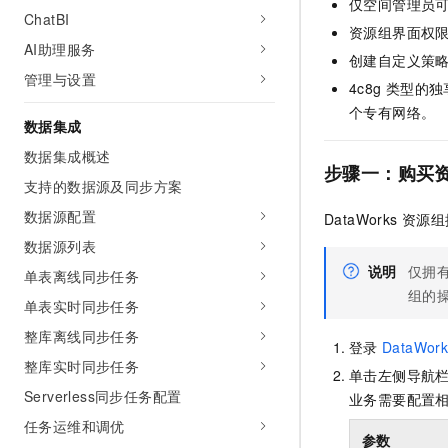
仅空间管理员
ChatBI
资源组界面权
AI助理服务
创建自定义策
管理与设置
4c8g
类型的独
个专有网络。
数据集成
数据集成概述
步骤一：购买
支持的数据源及同步方案
数据源配置
DataWorks
资源组
数据源列表
说明
仅拥
单表离线同步任务
组的
单表实时同步任务
整库离线同步任务
登录
DataWork
整库实时同步任务
单击左侧导航
Serverless同步任务配置
业务需要配置
任务运维和调优
参数