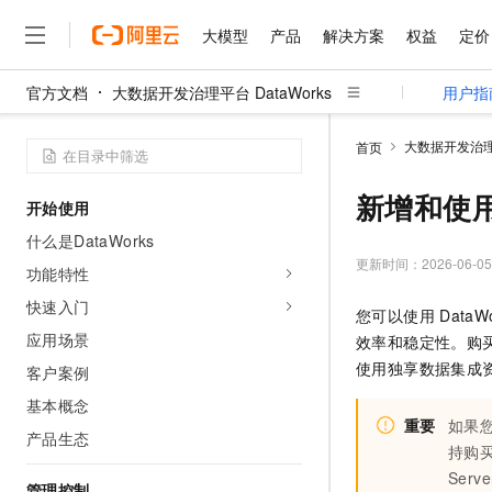
大模型
产品
解决方案
权益
定价
官方文档
大数据开发治理平台 DataWorks
用户指
大模型
产品
解决方案
权益
定价
云市场
伙伴
服务
了解阿里云
精选产品
精选解决方案
普惠上云
产品定价
精选商城
成为销售伙伴
售前咨询
为什么选择阿里云
千问AI平台
大数据开发治理平
首页
了解云产品的定价详情
大模型服务平台百炼
千问办公，解锁你的工作
普惠上云 官方力荐
分销伙伴
在线服务
网站建设
什么是云计算
大
大模型服务与应用平台
企业级Agent产品，直接
云服务器38元/年起，超
新增和使
开始使用
咨询伙伴
多端小程序
技术领先
云上成本管理
售后服务
千问大模型
Agency Agents：拥
官方推荐返现计划
大模型
什么是DataWorks
大模型
精选产品
精选解决方案
Salesforce 国际版订阅
稳定可靠
管理和优化成本
多元化、高性能、安全可靠
推荐新用户得奖励，单订单
更新时间：
2026-06-05
销售伙伴合作计划
功能特性
自助服务
友盟天域
安全合规
人工智能与机器学习
AI
文本生成
无影云电脑
HappyHorse 打造一
云工开物
快速入门
您可以使用
DataW
无影生态合作计划
在线服务
观测云
分析师报告
随时随地安全接入的云上超
高校专属算力普惠，学生认
计算
互联网应用开发
应用场景
Qwen3.8-Max
效率和稳定性。购
HOT
Salesforce On Alibaba C
工单服务
智能体时代全能旗舰模型
Tuya 物联网平台阿里云
研究报告与白皮书
使用独享数据集成
客户案例
云解析DNS
快速拥有专属 OpenClaw
Consulting Partner 合
大数据
容器
免费试用
短信专区
基本概念
蓝凌 OA
Qwen3.7-Plus
AI 大模型销售与服务生
现代化应用
重要
如果
存储
天池大赛
能看、能想、能动手的多模
产品生态
云原生大数据计算服务 Max
解决方案免费试用 新老
电子合同
持购
面向分析的企业级SaaS模
最高领取价值200元试用
安全
网络与CDN
AI 算法大赛
Qwen3-VL-Plus
Serve
畅捷通
管理控制