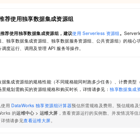
服务生态伙伴
视觉 Coding、空间感知、多模态思考等全面升级
1M上下文，专为长程任务能力而生
云工开物
企业应用
Night Plan 支持 Qwen 3.8-Max
AI 办公
NEW
Red Hat
30+ 款产品免费体验
夜间 5 折，Qwen/Meoo/TokenPlan 客户专享
AI智能应用
科研合作
推荐使用独享数据集成资源组
ERP
堂（旗舰版）
SUSE
智能客服
AI 应用构建
大模型原生
CRM
2个月
自动承接线索
再推荐使用独享数据集成资源组，建议
使用
Serverless
资源组
。
Serverl
建站小程序
Qoder
大模型服务平台百炼-应用模版
OA 办公系统
组、独享数据集成资源组、独享数据服务资源组、公共资源组）的核心
HOT
NEW
面向真实软件
个人版上线、团队版降价；千问3.8-Max首发发尝鲜
丰富多元化的应用模版和解决方案
务调度运行、调用及管理
API
服务等操作。
力提升
财税管理
模板建站
万有无界
大模型服务平台百炼-智能体
400电话
定制建站
的模型效果
灵活可视化地构建企业级 Agent
方案
广告营销
模板小程序
秒悟
人工智能平台 PAI
数据集成资源组的规格性能（不同规格能同时跑多少任务）、计费类型
定制小程序
云端极速 AI 
新一代 AI 视频生成模型，深度适配广告营销等场景
AI Native 的算法工程平台，一站式完成建模、训练、推理服务部署
场景规划需购买的资源组规格和购买时长，详情请参见：
独享数据集成
APP 开发
以使用
DataWorks
独享资源组计算器
预估所需规格及费用。预估规格及
建站系统
Works
的
运维中心
>
运维大屏
，查看资源运行的实例数、并发情况等信
，详情请参见
查看运维大屏
。
AI 应用
10分钟微调：让0.6B模型媲美235B模型
多模态数据信
依托云原生高可用架构,实现Dify私有化部署
用1%尺寸在特定领域达到大模型90%以上效果