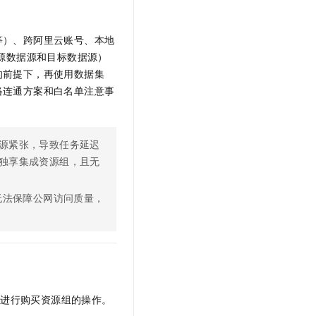
t.diy 一步搞定创意建站
构建大模型应用的安全防护体系
通过自然语言交互简化开发流程,全栈开发支持
通过阿里云安全产品对 AI 应用进行安全防护
等）、跨阿里云账号、本地
源数据源和目标数据源）
的前提下，再使用数据集
络连通方案和白名单注意事
源紧张，导致任务延迟
独享集成资源组，且无
无法保障公网访问质量，
以进行购买资源组的操作。