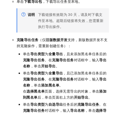
单击
下载导出包
，下载导出任务至本地。
说明
下载链接有效期为
30
天，请及时下载文
件至本地。超期后链接将失效，您需重新
执行导出操作。
克隆导出任务
（仅
旧版数据开发
支持，新版数据开发不支
持克隆操作，需重新创建任务）：
单击
导出类型
为
全量导出
，且未添加黑名单任务后的
克隆导出任务
。在
克隆导出任务
对话框中，输入
导出
名称
，单击
开始导出
。
单击
导出类型
为
全量导出
，且已添加黑名单任务后的
克隆导出任务
。在
克隆导出任务
对话框中，输入
导出
名称
，单击
添加黑名单
。
在
选择黑名单
页面，选择无需导出的对象，单击
添加
到黑名单
后，单击页面右上方的
开始导出
。
单击
导出类型
为
自选导出
任务后的
克隆导出任务
。在
克隆导出任务
对话框中，输入
导出名称
，单击
选择导