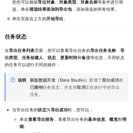
您也可以根据
导出对象
、
对象类型
、
对象名称
等条件进行筛
选，单击
筛选结果添加到导出包
，添加筛选的所有结果。
单击页面右上方的
开始导出
。
任务状态
在
导出任务列表
页面，您可以查看导出任务的
导出任务名称
、
导
出类型
、
任务创建人
、
状态
、
更新时间
和
备注
等信息，不同状态
的任务可以进行不同的操作：
说明
新版数据开发（Data Studio）
新增了
部分成功
和
已撤销
任务状态，并支持
取消
正在执行中的导出
任务。
当导出任务的
状态
为
导出成功
时，您可以：
单击
查看导出报告
，查看导出任务的
基本信息
、
概览
和
明
细
。