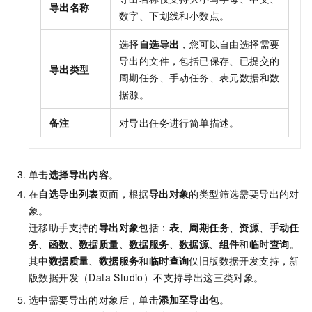
导出名称
数字、下划线和小数点。
选择
自选导出
，您可以自由选择需要
导出的文件，包括已保存、已提交的
导出类型
周期任务、手动任务、表元数据和数
据源。
备注
对导出任务进行简单描述。
单击
选择导出内容
。
在
自选导出列表
页面，根据
导出对象
的类型筛选需要导出的对
象。
迁移助手支持的
导出对象
包括：
表
、
周期任务
、
资源
、
手动任
务
、
函数
、
数据质量
、
数据服务
、
数据源
、
组件
和
临时查询
。
其中
数据质量
、
数据服务
和
临时查询
仅旧版数据开发支持，新
版数据开发（Data Studio）不支持导出这三类对象。
选中需要导出的对象后，单击
添加至导出包
。