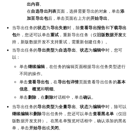
出内容
。
在
自选导出列表
页面，选择需要导出的对象，单击
添
加至导出包
后，单击页面右上方的
开始导出
。
当导出任务的
状态
为
导出失败
时，除
查看导出报告
和
下载导出
包
外，您还可以单击
重试
，重新导出任务（仅
旧版数据开发
支
持，新版数据开发不支持重试，需重新创建任务）。
当导出任务的
导出类型
为
自选导出
、
状态
为
编辑中
时，您可
以：
单击
继续编辑
，在任务的编辑页面根据导出任务类型进行
不同的操作。
单击
查看导出包
，在
导出包详情
页面查看导出任务的
基本
信息
、
概览
和
明细
。
单击
删除
，在
删除
对话框中，单击
确认
。
当导出任务的
导出类型
为
全量导出
、
状态
为
编辑中
时，除可以
继续编辑
和
删除
导出任务外，您还可以单击
查看黑名单
（仅旧
版数据开发支持）。在黑名单预览对话框中，确认添加的黑名
单，单击
开始导出
或
关闭
。