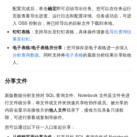
配置完成后，单击
确定
即可启动导出任务。您可以在任务运行
页面查看导出进度、运行日志和配置详情。任务成功后，可进
入
OSS
控制台，将已经导出的目标文件下载到本地。
钉钉表格
：支持导出至钉钉表格，具体操作请参见
导出查询结
果至钉钉
。
电子表格/电子表格并分享：
您可保存至电子表格进一步深入
分析查询数据
。同时支持将
电子表格
的最新分析结果分享给他
人。
分享文件
新版数据分析支持对
SQL
查询文件、Notebook
文件及文件夹进
行文件级分享，将文件或文件夹快速共享给协作成员。被分享的
内容会显示在接收方的
他人文件
目录下，接收方仅具备只读权
限，可进行查看或复制等操作。
您可以通过以下任一入口发起分享：
从编辑页面分享文件
：打开目标
SQL
查询文件或
Notebook