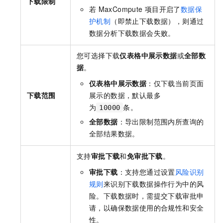
下载限制
若
MaxCompute
项目开启了
数据保
护机制
（即禁止下载数据），则通过
数据分析下载数据会失败。
您可选择下载
仅表格中展示数据
或
全部数
据
。
仅表格中展示数据
：仅下载当前页面
下载范围
展示的数据，默认最多
为
条。
10000
全部数据
：导出限制范围内所查询的
全部结果数据。
支持
审批下载
和
免审批下载
。
审批下载
：支持您通过设置
风险识别
规则
来识别下载数据操作行为中的风
险。下载数据时，需提交下载审批申
请，以确保数据使用的合规性和安全
性。