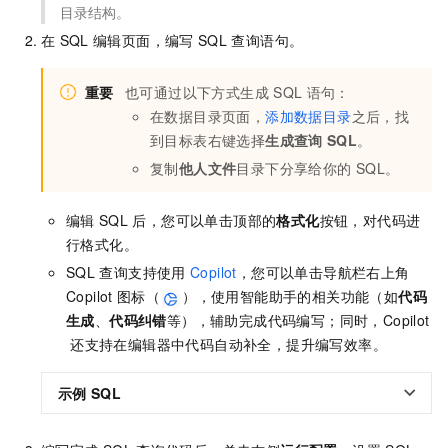
目录结构。
在
SQL
编辑页面，编写
SQL
查询语句。
重要
也可通过以下方式生成
SQL
语句：
在数据目录页面，
添加数据目录
之后，找
到目标表右键选择
生成查询
SQL
。
复制
他人文件
目录下分享给你的
SQL。
编辑
SQL
后，您可以单击顶部的
格式化
按钮，对代码进
行格式化。
SQL
查询支持使用
Copilot
，您可以单击导航栏右上角
Copilot
图标（
），使用智能助手的相关功能（如
代码
生成
、
代码纠错
等），辅助完成代码编写；同时，Copilot
还支持在编辑器中代码自动补全，提升编写效率。
示例
SQL