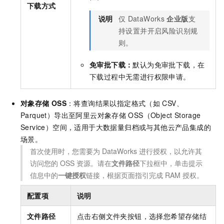
下载方式
说明
仅
DataWorks
企业版
支
持设置并开启风险识别规
则。
免审批下载：
默认为免审批下载，在
下载过程中无需进行权限申请。
对象存储
OSS
：将查询结果以指定格式（如
CSV、
Parquet）导出至阿里云对象存储
OSS（Object Storage
Service）空间，适用于大数据量归档或与其他云产品集成的
场景。
首次使用时，您需要为
DataWorks
进行授权，以允许其
访问您的
OSS
资源。请在
文件路径
下拉框中，单击提示
信息中的
一键授权
链接，根据页面指引完成
RAM
授权。
配置项
说明
文件路径
点击右侧文件夹按钮，选择您希望存储结