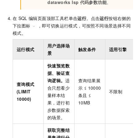
dataworks Isp
代码参数功能
。
在
SQL
编辑页面顶部工具栏单击
运行
。点击
运行
按钮右侧的
下拉图标
，即可切换运行模式，可按照不同场景选择不同
模式。
用户选择场
运行模式
触发条件
适用引擎
景
快速预览数
据、验证查
询逻辑。
适
查询结果展
查询模式
合只想看少
示 ≤ 10000
(LIMIT
不限制
量样本结
条且 ≤
10000)
果，进行初
10MB
步数据探索
的场景。
获取完整结
果集进行分