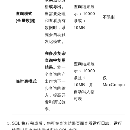
析或导出。
查询结果展
查询模式
当需要处理
示 > 10000
不限制
(全量数据)
和查看所有
条或 >
数据时，系
10MB
统会自动触
发此模式。
在多步复杂
查询中复用
查询结果展
结果。
将一
示 ≤ 10000
个查询的产
条且 ≤
仅
临时表模式
出作为下一
10MB，并
MaxCompute
步查询的输
自动写入临
入，提高开
时表
发和调试效
率。
SQL
执行完成后，您可在查询结果页面查看
运行日志
、
运行
结果
以及查询结果对应的
SQL
内容。