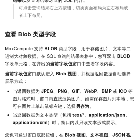
可点击查询结果右上方按钮，切换页面布局为左右布局或
者上下布局。
查看
Blob
类型字段
MaxCompute
支持
BLOB
类型字段，用于存储图片、文本等二
进制大对象数据。在
SQL
查询的结果表格中，您可双击
BLOB
字段单元格，在弹出的
当前字段值
窗口中查看字段内容。
当前字段值
窗口默认进入
Blob
视图
，并根据返回数据自动选择
展示方式：
当返回数据为
JPEG
、
PNG
、
GIF
、
WebP
、
BMP
或
ICO
等
图片格式时，窗口内直接渲染图片。如需保存图片到本地，您
可在图片上单击鼠标右键，选择
另存为
。
当返回数据为文本类型（包括
text/*
、
application/json
、
application/xml
）时，窗口内以只读文本形式展示。
您也可通过窗口底部按钮，在
Blob
视图
、
文本视图
、
JSON
视