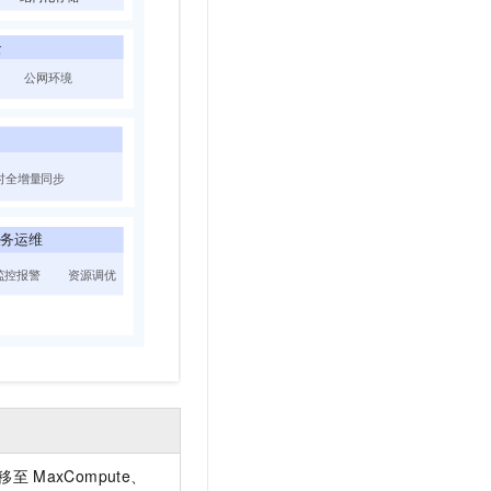
t.diy 一步搞定创意建站
构建大模型应用的安全防护体系
通过自然语言交互简化开发流程,全栈开发支持
通过阿里云安全产品对 AI 应用进行安全防护
移至
MaxCompute、