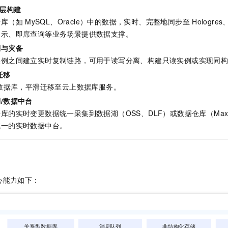
服务生态伙伴
视觉 Coding、空间感知、多模态思考等全面升级
1M上下文，专为长程任务能力而生
云工开物
企业应用
Night Plan 支持 Qwen 3.8-Max
AI 办公
NEW
层构建
Red Hat
30+ 款产品免费体验
夜间 5 折，Qwen/Meoo/TokenPlan 客户专享
AI智能应用
据库（如
MySQL、Oracle）中的数据，实时、完整地同步至
Hologres
科研合作
ERP
展示、即席查询等业务场景提供数据支撑。
堂（旗舰版）
SUSE
智能客服
AI 应用构建
大模型原生
CRM
制与灾备
2个月
自动承接线索
实例之间建立实时复制链路，可用于读写分离、构建只读实例或实现同构
建站小程序
Qoder
大模型服务平台百炼-应用模版
OA 办公系统
HOT
NEW
迁移
面向真实软件
个人版上线、团队版降价；千问3.8-Max首发发尝鲜
丰富多元化的应用模版和解决方案
力提升
财税管理
模板建站
数据库，平滑迁移至云上数据库服务。
万有无界
大模型服务平台百炼-智能体
/数据中台
400电话
定制建站
的模型效果
灵活可视化地构建企业级 Agent
的实时变更数据统一采集到数据湖（OSS、DLF）或数据仓库（MaxComp
方案
广告营销
模板小程序
统一的实时数据中台。
秒悟
人工智能平台 PAI
定制小程序
云端极速 AI 
新一代 AI 视频生成模型，深度适配广告营销等场景
AI Native 的算法工程平台，一站式完成建模、训练、推理服务部署
APP 开发
建站系统
心能力如下：
AI 应用
10分钟微调：让0.6B模型媲美235B模型
多模态数据信
依托云原生高可用架构,实现Dify私有化部署
用1%尺寸在特定领域达到大模型90%以上效果