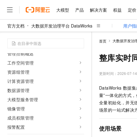
应用场景
大模型
产品
解决方案
权益
定价
客户案例
基本概念
官方文档
大数据开发治理平台 DataWorks
用户指
产品生态
大模型
产品
解决方案
权益
定价
云市场
伙伴
服务
了解阿里云
精选产品
精选解决方案
普惠上云
产品定价
精选商城
成为销售伙伴
售前咨询
为什么选择阿里云
千问AI平台
大数据开发治理平
首页
了解云产品的定价详情
管理控制
大模型服务平台百炼
千问办公，解锁你的工作
普惠上云 官方力荐
分销伙伴
在线服务
网站建设
什么是云计算
大
管理控制概述
大模型服务与应用平台
企业级Agent产品，直接
云服务器38元/年起，超
整库实时
咨询伙伴
多端小程序
技术领先
云上成本管理
工作空间管理
售后服务
千问大模型
Agency Agents：拥
官方推荐返现计划
大模型
大模型
精选产品
精选解决方案
Salesforce 国际版订阅
稳定可靠
资源组管理
管理和优化成本
多元化、高性能、安全可靠
推荐新用户得奖励，单订单
更新时间：
2026-07-14
销售伙伴合作计划
自助服务
友盟天域
安全合规
计算资源管理
人工智能与机器学习
AI
文本生成
无影云电脑
HappyHorse 打造一
云工开物
DataWorks
数据集
无影生态合作计划
在线服务
数据源管理
观测云
分析师报告
随时随地安全接入的云上超
高校专属算力普惠，学生认
计算
互联网应用开发
Qwen3.8-Max
量”一体化的方式
HOT
Salesforce On Alibaba C
工单服务
大模型服务管理
智能体时代全能旗舰模型
Tuya 物联网平台阿里云
研究报告与白皮书
全量初始化，并无
云解析DNS
快速拥有专属 OpenClaw
Consulting Partner 合
大数据
容器
镜像管理
免费试用
场景的一站式解决
短信专区
蓝凌 OA
Qwen3.7-Plus
AI 大模型销售与服务生
成员权限管理
现代化应用
存储
天池大赛
能看、能想、能动手的多模
云原生大数据计算服务 Max
解决方案免费试用 新老
电子合同
报警配置
使用场景
面向分析的企业级SaaS模
最高领取价值200元试用
安全
网络与CDN
AI 算法大赛
Qwen3-VL-Plus
畅捷通