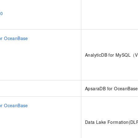
.0
or OceanBase
AnalyticDB for MySQL（
ApsaraDB for OceanBase
or OceanBase
Data Lake Formation(DL