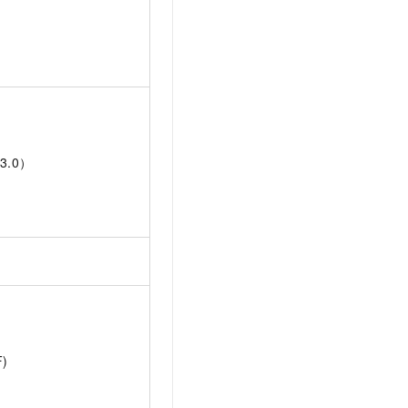
V3.0）
F)