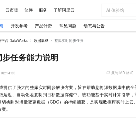
云市场
伙伴
服务
了解阿里云
南
开发参考
产品计费
常见问题
动态与公告
AI 特惠
数据与 API
成为产品伙伴
企业增值服务
最佳实践
价格计算器
AI 场景体
基础软件
产品伙伴合
阿里云认证
市场活动
配置报价
大模型
台 DataWorks
数据集成
整库实时同步任务
自助选配和估算价格
新方式
域名与网站
睿译宝，AI翻译排版一步到位
智启 AI 普惠权益
产品生态集成认证中心
企业支持计划
云上春晚
千问官方 MaaS 平台，为开发者和 Agent 而生，新用户赠送 1 亿 + tokens 额度
云服务器 EC
Qwen Aud
AI Coding
阿里云Maa
2026 阿里云
为企业打
数据集
Windows
大模型认证
模型
NEW
NEW
交付可用成果
值低价云产品抢先购
提供智能易用的域名与建站服务
上传文档即自动完成翻译和格式还原
至高享 1亿+免费 tokens，加速 Al 应用落地
安全可靠、弹
智能编程，一键
同步任务能力说明
产品生态伙伴
专家技术服务
云上奥运之旅
弹性计算合作
阿里云中企出
手机三要素
宝塔 Linux
全部认证
价格优势
有专属领域专家
对象存储 OSS
GLM-5.2：长任务时代开源旗舰模型
阿里云 OPC 创新助力计划
云数据库 RD
即刻拥有 DeepS
AI 电商营销
产品生态伙伴工作台
企业增值服务台
云栖战略参考
云存储合作计
云栖大会
身份实名认证
CentOS
训练营
推动算力普惠，释放技术红利
的大模型服务
最高返9万
多领域专家智能体,一键组建 AI 虚拟交付团队
至高百万元 Token 补贴，加速一人公司成长
稳定、安全、高性价比、高性能的云存储服务
真正可用的 1M 上下文,一次完成代码全链路开发
轻松解锁专属 Dee
从图文生成到
复制 MD 格式
 02:14:33
云上的中国
数据库合作计
活动全景
短信
Docker
图片和
站式影视创作平台
人工智能平台 PAI
Hermes Agent，打造自进化智能体
Token Plan 模型订阅计划
Qoder
5 分钟轻松部署
AI 广告创作
企业成长
大模型
NEW
信息公告
成提供了强大的整库实时同步解决方案，旨在帮助您将源数据库中的全部
看见新力量
云网络合作计
OCR 文字识别
JAVA
级电脑
证享300元代金券
可视化编排打通从文字构思到成片全链路闭环
一站式AI开发、训练和推理服务
自主进化，持久记忆，越用越聪明
Qwen3.8-Max 首发尝鲜，限时加量 10 倍，夜间低至2折
面向真实软件
图文、视频一
Kimi-K3
HappyHors
，低延迟、自动化地复制到目标数据存储中。该功能基于实时计算引擎，
NEW
魔搭 Mode
loud
服务实践
官网公告
Kimi 最新旗舰模型，长程编程与推理利器
让文字生成流
金融模力时刻
Salesforce O
版
缝切换到对增量变更数据（CDC）的持续捕获，是实现数据库实时上云
发票查验
全能环境
Qoder CN
Claude Code + GStack 打造工程团队
千问办公，限时限量积分加倍
云原生数据库 P
低代码高效构
AI 建站
NEW
作计划
计划
方案。
创新中心
魔搭 ModelSc
健康状态
让AI从“聊天伙伴”进化为能干活的“数字员工”
覆盖公网/内网、递归/权威、移动APP等全场景解析服务
安装技能 GStack，拥有专属 AI 工程团队
你的AI工作搭子，覆盖日常办公高频场景
基于千问大模型等，支持代码智能生成、研发智能问答
0 代码专业建
客户案例
天气预报查询
操作系统
Deepseek-v4-pro
HappyHors
态合作计划
态智能体模型
旗舰 MoE 大模型，百万上下文与顶尖推理能力
图生视频，流
Compute
同享
容器服务 Kubernetes 版 ACK
万小智 AI 建站低至 15元/月
云防火墙
AI 短剧/漫剧
快递物流查询
WordPress
成为服务伙
高校合作
式云数据仓库
点，立即开启云上创新
提供一站式管理容器应用的 K8s 服务
送.CN域名，送备案服务码
云原生的云上
AI助力短剧
GLM-5.2
Wan2.7-T
Ubuntu