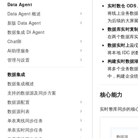
Data Agent
AI 产品 免费试用
网络
实时数仓
ODS
安全
云开发大赛
Tableau 订阅
1亿+ 大模型 tokens 和 
将线上业务数
Data Agent 概述
可观测
入门学习赛
中间件
为后续的大屏
AI空中课堂在线直播课
新版 Data Agent
140+云产品 免费试用
大模型服务
数据库实时复
上云与迁云
产品新客免费试用，最长1
数据集成 DI Agent
数据库
在两个数据库
生态解决方案
千问AI平台-Token Plan
ChatBI
企业出海
大模型ACA认证体验
大数据计算
数据实时上云/
助力企业全员 AI 认知与能
AI助理服务
行业生态解决方案
将本地
IDC
的
政企业务
媒体服务
千问AI平台-模型体验
管理与设置
构建实时数据湖
开发者生态解决方案
在线体验全尺寸、多种模态
将多个业务数据库
企业服务与云通信
AI 开发和 AI 应用解决
数据集成
中，构建企业
Happy 系列大模型
域名与网站
数据集成概述
支持的数据源及同步方案
核心能力
终端用户计算
数据源配置
Serverless
大模型解决方案
实时整库同步的核
数据源列表
开发工具
单表离线同步任务
快速部署 Dify，高效搭建 
单表实时同步任务
迁移与运维管理