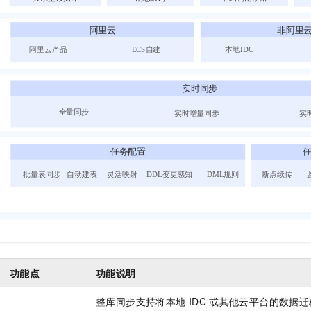
一个 AI 助手
即刻拥有 DeepSeek-R1 满血版
超强辅助，Bol
在企业官网、通讯软件中为客户提供 AI 客服
多种方案随心选，轻松解锁专属 DeepSeek
功能点
功能说明
整库同步支持将本地
IDC
或其他云平台的数据迁