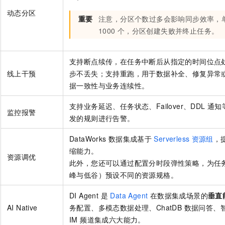
动态分区
重要
注意，分区个数过多会影响同步效率，
1000
个，分区创建失败并终止任务。
支持断点续传，在任务中断后从指定的时间位点
线上干预
步不丢失；支持重跑，用于数据补全、修复异常
据一致性与业务连续性。
支持业务延迟、任务状态、Failover、DDL
通知
监控报警
发的规则进行告警。
DataWorks
数据集成基于
Serverless
资源组
，
缩能力。
资源调优
此外，您还可以通过配置分时段弹性策略，为任
峰与低谷）预设不同的资源规格。
DI Agent 是
Data Agent
在数据集成场景的
垂直
AI Native
务配置、多模态数据处理、ChatDB 数据问答
IM 频道集成六大能力。