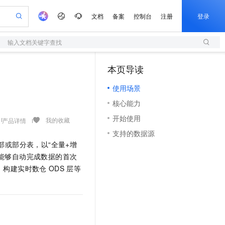
文档
备案
控制台
注册
登录
输入文档关键字查找
验
作计划
器
AI 活动
专业服务
服务伙伴合作计划
开发者社区
加入我们
服务平台百炼
阿里云 OPC 创新助力计划
本页导读
（1）
一站式生成采购清单，支持单品或批量购买
S
io：打造专属 AI 语音助手
S产品伙伴计划（繁花）
峰会
造的大模型服务与应用开发平台
轻量应用服务器
一句话生成原生可编辑精美 PPT 文稿
AI 生产力先锋
Al MaaS 服务伙伴赋能合作
域名
博文
Careers
至高可申请百万元
使用场景
性可伸缩的云计算服务
开启高性价比 AI 编程新体验
Qwen-Audio-3.0-Realtime 端到端实时语音角色扮演
输入一句话想法, 轻松生成专业的 PPT
先锋实践拓展 AI 生产力的边界
快速构建应用程序和网站，即刻迈出上云第一步
Token 补贴，五大权
计划
海大会
伙伴信用分合作计划
商标
问答
社会招聘
核心能力
益加速 OPC 成功
S
eek-V4-Pro
数字证书管理服务（原SSL证书）
一键部署幻兽帕鲁游戏服务器
飞天发布时刻
HOT
划
备案
电子书
校园招聘
开始使用
pSeek-V4-Pro
视频创作，一键激活电商全链路生产力
全托管，含MySQL、PostgreSQL、SQL Server、MariaDB多引擎
实现全站HTTPS，呈现可信的WEB访问
一键购买专属联机服务器，轻松开启游戏
所见，即是所愿
我的收藏
产品详情
更多支持
划
公司注册
镜像站
支持的数据源
视频生成
语音识别与合成
专属 QwenPaw
短信服务
漫剧工坊：一站式动画创作平台
AI 实训营
HOT
或部分表，以“全量+增
合作伙伴培训与认证
划
上云迁移
的智能体编程平台
站生成，高效打造优质广告素材
从聊天伙伴进化为能主动干活的本地数字员工
快速生产连贯的高质量长漫剧
从基础到进阶，Agent 创客手把手教你
国内短信简单易用，安全可靠，秒级触达，全球覆盖200+国家和地区。
e-1.1-T2V
Qwen3-TTS-Flash
能够自动完成数据的首次
lScope
我要反馈
查询合作伙伴
畅细腻的高质量视频
离线语音合成大模型，多语言方言自适应，低延迟高稳定
n Alibaba Cloud ISV 合作
、构建实时数仓
ODS
层等
代维服务
olarDB
建企业门户网站
大数据开发治理平台 DataWorks
10 分钟搭建微信、支付宝小程序
创新加速
ope
登录合作伙伴管理后台
我要建议
站，无忧落地极速上线
以可视化方式快速构建移动和 PC 门户网站
100%兼容MySQL、PostgreSQL，兼容Oracle，支持集中和分布式
高效部署网站，快速应用到小程序
Data Agent 驱动的一站式 Data+AI 开发治理平台
e-1.1-I2V
Cosyvoice-V3-Flash
安全
畅自然，细节丰富
高表现力语音合成大模型，语音克隆听感自然
我要投诉
上云场景组合购
伴
边界网络安全防护产品
漫剧创作，剧本、分镜、视频高效生成
覆盖90%+业务场景，专享组合折扣价
2V
VPN
Fun-ASR