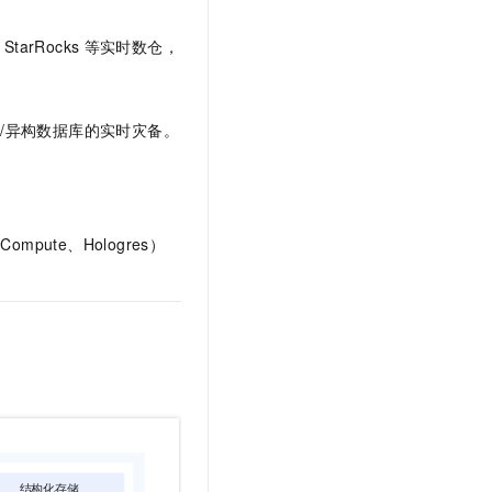
文戏情感细腻自然，动作戏激烈拳拳到肉，实现更强表演能力
支持中英文自由切换，具备更强的噪声鲁棒性
云聚AI 严选权益
SSL 证书
，一键激活高效办公新体验
精选AI产品，从模型到应用全链提效
、StarRocks
等实时数仓，
堡垒机
AI 用量加速计划
应用
防火墙
、识别商机，让客服更高效、服务更出色。
新老同享，达量后返
/异构数据库的实时灾备。
千问办公
主机安全
NEW
的智能体编程平台
一站式AI生产力平台
AI 应用及服务市场
伶鹊
企业级人与Agent协作平台，接入和调度多个数字员工
智能客服平台，对话机器人、对话分析、智能外呼
ute、Hologres）
AI 应用
大模型服务平台百炼 - 全妙
大模型
应用创作平台
多模态内容创作工具，已接入 DeepSeek
自然语言处理
数据标注
机器学习
息提取
与 AI 智能体进行实时音视频通话
从文本、图片、视频中提取结构化的属性信息
构建支持视频理解的 AI 音视频实时通话应用