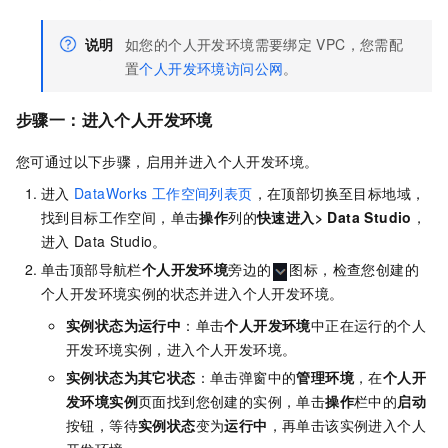
说明
如您的个人开发环境需要绑定
VPC，您需配
置
个人开发环境访问公网
。
步骤一：进入个人开发环境
您可通过以下步骤，启用并进入个人开发环境。
进入
DataWorks
工作空间列表页
，在顶部切换至目标地域，
找到目标工作空间，单击
操作
列的
快速进入
> Data Studio
，
进入
Data Studio。
单击顶部导航栏
个人开发环境
旁边的
图标，检查您创建的
个人开发环境实例的状态并进入个人开发环境。
实例状态为
运行中
：单击
个人开发环境
中正在运行的个人
开发环境实例，进入个人开发环境。
实例状态为其它状态
：单击弹窗中的
管理环境
，在
个人开
发环境实例
页面找到您创建的实例，单击
操作
栏中的
启动
按钮，等待
实例状态
变为
运行中
，再单击该实例进入个人