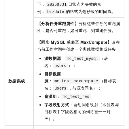
下，
日状态为失败的实
20250331
例，
的格式为毫秒级的时间戳。
bizdate
【分析任务重跑属性】
分析这些任务的重跑属
性，是否可重跑，如可重跑，则重跑任务。
【同步
MySQL
单表至
MaxCompute】
请在
当前工作空间中创建一个离线数据集成任务：
源数据源
：
（表
mc_test_mysql
名：
）；
users
目标数据
数据集成
源
：
（目标表
mc_test_maxcompute
名：
，与源表同名）；
users
资源组
：
；
mc_test_res
字段映射方式
：自动同名映射（即源表与
目标表中字段名相同的列将被一一对
应）。