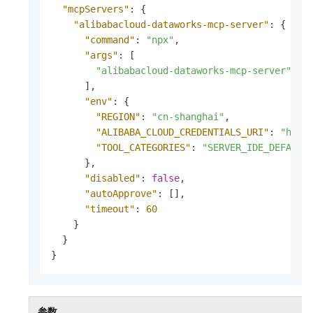
"mcpServers"
:
{
"alibabacloud-dataworks-mcp-server"
:
{
"command"
:
"npx"
,
"args"
:
[
"alibabacloud-dataworks-mcp-server"
]
,
"env"
:
{
"REGION"
:
"cn-shanghai"
,
"ALIBABA_CLOUD_CREDENTIALS_URI"
:
"http
"TOOL_CATEGORIES"
:
"SERVER_IDE_DEFAULT
}
,
"disabled"
:
false
,
"autoApprove"
:
[
]
,
"timeout"
:
60
}
}
}
参数