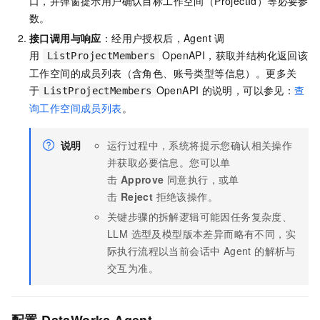
口，并弹窗提示用户确认目标工作空间（ProjectId）等必要参
数。
接口调用与响应
：经用户授权后，Agent 调
用
OpenAPI，获取并结构化返回该
ListProjectMembers
工作空间的成员列表（含角色、账号类型等信息）。更多关
于
OpenAPI
的说明，可以参见：
查
ListProjectMembers
询工作空间成员列表
。
说明
运行过程中，系统将提示您确认相关操作
并获取必要信息。您可以单
击
Approve
同意执行，或单
击
Reject
拒绝该操作。
关键步骤的拆解逻辑可能因任务复杂度、
LLM 选型及模型版本差异而略有不同，实
际执行流程以当前会话中 Agent 的解析与
交互为准。
配置
DataWorks Agent