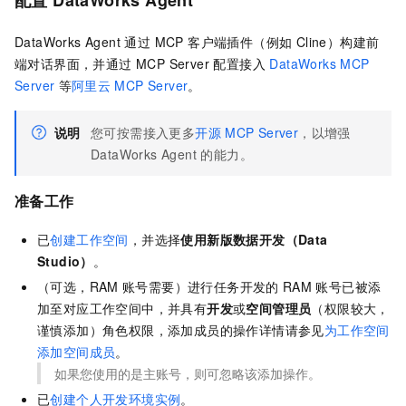
DataWorks Agent 通过 MCP 客户端插件（例如 Cline）构建前
端对话界面，并通过 MCP Server 配置接入
DataWorks MCP
Server
等
阿里云
MCP Server
。
说明
您可按需接入更多
开源
MCP Server
，以增强
DataWorks Agent 的能力。
准备工作
已
创建工作空间
，并选择
使用新版数据开发（Data
Studio）
。
（可选，RAM
账号需要）进行任务开发的
RAM
账号已被添
加至对应工作空间中，并具有
开发
或
空间管理员
（权限较大，
谨慎添加）角色权限，添加成员的操作详情请参见
为工作空间
添加空间成员
。
如果您使用的是主账号，则可忽略该添加操作。
已
创建个人开发环境实例
。