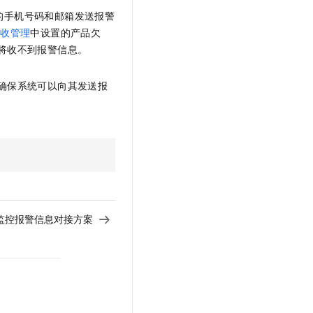
文戏情感细腻自然，动作戏激烈拳拳到肉，实现更强表演能力
支持中英文自由切换，具备更强的噪声鲁棒性
云聚AI 严选权益
SSL 证书
的手机号码和邮箱发送报警
，一键激活高效办公新体验
精选AI产品，从模型到应用全链提效
接收管理
中设置的产品欠
堡垒机
将收不到报警信息。
AI 用量加速计划
应用
防火墙
、识别商机，让客服更高效、服务更出色。
新老同享，达量后返
确保系统可以向其发送报
千问办公
主机安全
NEW
的智能体编程平台
一站式AI生产力平台
AI 应用及服务市场
伶鹊
企业级人与Agent协作平台，接入和调度多个数字员工
智能客服平台，对话机器人、对话分析、智能外呼
AI 应用
大模型服务平台百炼 - 全妙
大模型
应用创作平台
多模态内容创作工具，已接入 DeepSeek
自然语言处理
维监控报警信息对接方案
数据标注
机器学习
息提取
与 AI 智能体进行实时音视频通话
从文本、图片、视频中提取结构化的属性信息
构建支持视频理解的 AI 音视频实时通话应用