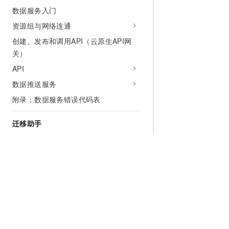
数据服务入门
资源组与网络连通
创建、发布和调用API（云原生API网
关）
API
数据推送服务
附录：数据服务错误代码表
迁移助手
迁移助手概述
任务上云与跨平台迁移
DataWorks迁移
迁移高级功能
数据上传与下载
为什么选择阿里云
大模型
产品和定
数据上传