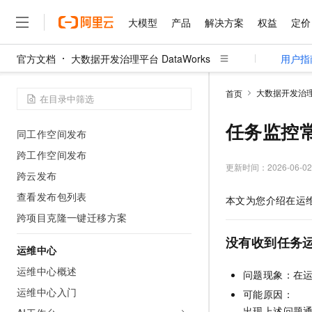
开发提效
大模型
产品
解决方案
权益
定价
DataStudio最佳实践
官方文档
大数据开发治理平台 DataWorks
用户指
DataStudio常见问题
大模型
产品
解决方案
权益
定价
云市场
伙伴
服务
了解阿里云
精选产品
精选解决方案
普惠上云
产品定价
精选商城
成为销售伙伴
售前咨询
为什么选择阿里云
千问AI平台
发布中心
大数据开发治理平
首页
了解云产品的定价详情
大模型服务平台百炼
千问办公，解锁你的工作
普惠上云 官方力荐
分销伙伴
在线服务
网站建设
什么是云计算
大
发布中心概述
大模型服务与应用平台
企业级Agent产品，直接
云服务器38元/年起，超
任务监控
咨询伙伴
多端小程序
技术领先
同工作空间发布
云上成本管理
售后服务
千问大模型
Agency Agents：拥
官方推荐返现计划
大模型
大模型
跨工作空间发布
精选产品
精选解决方案
Salesforce 国际版订阅
稳定可靠
管理和优化成本
多元化、高性能、安全可靠
推荐新用户得奖励，单订单
更新时间：
2026-06-02
销售伙伴合作计划
跨云发布
自助服务
友盟天域
安全合规
人工智能与机器学习
AI
文本生成
无影云电脑
HappyHorse 打造一
云工开物
查看发布包列表
本文为您介绍在运
无影生态合作计划
在线服务
观测云
分析师报告
随时随地安全接入的云上超
高校专属算力普惠，学生认
计算
互联网应用开发
Qwen3.8-Max
跨项目克隆一键迁移方案
HOT
Salesforce On Alibaba C
工单服务
智能体时代全能旗舰模型
Tuya 物联网平台阿里云
研究报告与白皮书
云解析DNS
快速拥有专属 OpenClaw
Consulting Partner 合
没有收到任务运
大数据
容器
免费试用
运维中心
短信专区
蓝凌 OA
Qwen3.7-Plus
AI 大模型销售与服务生
现代化应用
存储
运维中心概述
天池大赛
问题现象：在
能看、能想、能动手的多模
云原生大数据计算服务 Max
解决方案免费试用 新老
电子合同
运维中心入门
可能原因：
面向分析的企业级SaaS模
最高领取价值200元试用
安全
网络与CDN
AI 算法大赛
Qwen3-VL-Plus
畅捷通
出现上述问题