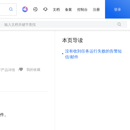
文档
备案
控制台
注册
登录
输入文档关键字查找
验
作计划
器
AI 活动
专业服务
服务伙伴合作计划
开发者社区
加入我们
服务平台百炼
阿里云 OPC 创新助力计划
本页导读
（1）
一站式生成采购清单，支持单品或批量购买
S
io：打造专属 AI 语音助手
S产品伙伴计划（繁花）
峰会
造的大模型服务与应用开发平台
轻量应用服务器
一句话生成原生可编辑精美 PPT 文稿
AI 生产力先锋
Al MaaS 服务伙伴赋能合作
域名
博文
Careers
至高可申请百万元
没有收到任务运行失败的告警短
性可伸缩的云计算服务
开启高性价比 AI 编程新体验
Qwen-Audio-3.0-Realtime 端到端实时语音角色扮演
输入一句话想法, 轻松生成专业的 PPT
先锋实践拓展 AI 生产力的边界
快速构建应用程序和网站，即刻迈出上云第一步
Token 补贴，五大权
计划
海大会
伙伴信用分合作计划
商标
问答
社会招聘
信/邮件
益加速 OPC 成功
S
eek-V4-Pro
数字证书管理服务（原SSL证书）
一键部署幻兽帕鲁游戏服务器
飞天发布时刻
HOT
划
备案
电子书
校园招聘
pSeek-V4-Pro
视频创作，一键激活电商全链路生产力
全托管，含MySQL、PostgreSQL、SQL Server、MariaDB多引擎
实现全站HTTPS，呈现可信的WEB访问
一键购买专属联机服务器，轻松开启游戏
所见，即是所愿
我的收藏
产品详情
更多支持
划
公司注册
镜像站
视频生成
语音识别与合成
专属 QwenPaw
短信服务
漫剧工坊：一站式动画创作平台
AI 实训营
HOT
合作伙伴培训与认证
划
上云迁移
的智能体编程平台
站生成，高效打造优质广告素材
从聊天伙伴进化为能主动干活的本地数字员工
快速生产连贯的高质量长漫剧
从基础到进阶，Agent 创客手把手教你
国内短信简单易用，安全可靠，秒级触达，全球覆盖200+国家和地区。
e-1.1-T2V
Qwen3-TTS-Flash
lScope
我要反馈
查询合作伙伴
畅细腻的高质量视频
离线语音合成大模型，多语言方言自适应，低延迟高稳定
n Alibaba Cloud ISV 合作
代维服务
olarDB
建企业门户网站
大数据开发治理平台 DataWorks
10 分钟搭建微信、支付宝小程序
创新加速
ope
登录合作伙伴管理后台
我要建议
站，无忧落地极速上线
以可视化方式快速构建移动和 PC 门户网站
100%兼容MySQL、PostgreSQL，兼容Oracle，支持集中和分布式
高效部署网站，快速应用到小程序
Data Agent 驱动的一站式 Data+AI 开发治理平台
e-1.1-I2V
Cosyvoice-V3-Flash
安全
邮件。
畅自然，细节丰富
高表现力语音合成大模型，语音克隆听感自然
我要投诉
上云场景组合购
伴
边界网络安全防护产品
漫剧创作，剧本、分镜、视频高效生成
覆盖90%+业务场景，专享组合折扣价
2V
VPN
Fun-ASR