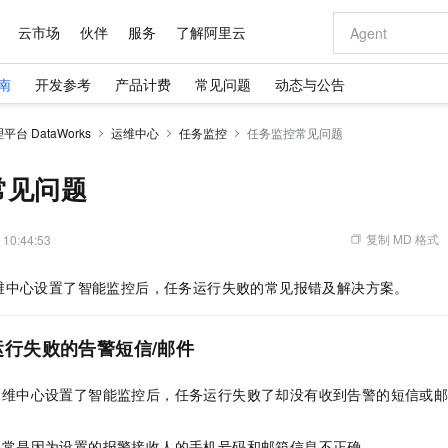
云市场
伙伴
服务
了解阿里云
南
开发参考
产品计费
常见问题
动态与公告
AI 特惠
数据与 API
成为产品伙伴
企业增值服务
最佳实践
价格计算器
AI 场景体
基础软件
产品伙伴合
阿里云认证
市场活动
配置报价
大模型
台 DataWorks
运维中心
任务监控
任务监控常见问题
自助选配和估算价格
新方式
域名与网站
睿译宝，AI翻译排版一步到位
智启 AI 普惠权益
产品生态集成认证中心
企业支持计划
云上春晚
千问官方 MaaS 平台，为开发者和 Agent 而生，新用户赠送 1 亿 + tokens 额度
云服务器 EC
Qwen Aud
AI Coding
阿里云Maa
2026 阿里云
为企业打
数据集
Windows
大模型认证
模型
NEW
NEW
交付可用成果
值低价云产品抢先购
提供智能易用的域名与建站服务
上传文档即自动完成翻译和格式还原
至高享 1亿+免费 tokens，加速 Al 应用落地
安全可靠、弹
智能编程，一键
常见问题
产品生态伙伴
专家技术服务
云上奥运之旅
弹性计算合作
阿里云中企出
手机三要素
宝塔 Linux
全部认证
价格优势
有专属领域专家
对象存储 OSS
GLM-5.2：长任务时代开源旗舰模型
阿里云 OPC 创新助力计划
云数据库 RD
即刻拥有 DeepS
AI 电商营销
产品生态伙伴工作台
企业增值服务台
云栖战略参考
云存储合作计
云栖大会
身份实名认证
CentOS
训练营
推动算力普惠，释放技术红利
的大模型服务
最高返9万
多领域专家智能体,一键组建 AI 虚拟交付团队
至高百万元 Token 补贴，加速一人公司成长
稳定、安全、高性价比、高性能的云存储服务
真正可用的 1M 上下文,一次完成代码全链路开发
轻松解锁专属 Dee
从图文生成到
复制 MD 格式
 10:44:53
云上的中国
数据库合作计
活动全景
短信
Docker
图片和
站式影视创作平台
人工智能平台 PAI
Hermes Agent，打造自进化智能体
Token Plan 模型订阅计划
Qoder
5 分钟轻松部署
AI 广告创作
企业成长
大模型
NEW
信息公告
维中心设置了智能监控后，任务运行失败的常见报错及解决方案。
看见新力量
云网络合作计
OCR 文字识别
JAVA
级电脑
证享300元代金券
可视化编排打通从文字构思到成片全链路闭环
一站式AI开发、训练和推理服务
自主进化，持久记忆，越用越聪明
Qwen3.8-Max 首发尝鲜，限时加量 10 倍，夜间低至2折
面向真实软件
图文、视频一
Kimi-K3
HappyHors
NEW
魔搭 Mode
loud
服务实践
官网公告
Kimi 最新旗舰模型，长程编程与推理利器
让文字生成流
金融模力时刻
Salesforce O
版
发票查验
全能环境
Qoder CN
Claude Code + GStack 打造工程团队
千问办公，限时限量积分加倍
云原生数据库 P
低代码高效构
AI 建站
NEW
作计划
行失败的告警短信/邮件
计划
创新中心
魔搭 ModelSc
健康状态
让AI从“聊天伙伴”进化为能干活的“数字员工”
覆盖公网/内网、递归/权威、移动APP等全场景解析服务
安装技能 GStack，拥有专属 AI 工程团队
你的AI工作搭子，覆盖日常办公高频场景
基于千问大模型等，支持代码智能生成、研发智能问答
0 代码专业建
客户案例
天气预报查询
操作系统
Deepseek-v4-pro
HappyHors
态合作计划
运维中心设置了智能监控后，任务运行失败了却没有收到告警的短信或
态智能体模型
旗舰 MoE 大模型，百万上下文与顶尖推理能力
图生视频，流
Compute
同享
容器服务 Kubernetes 版 ACK
万小智 AI 建站低至 15元/月
云防火墙
AI 短剧/漫剧
快递物流查询
WordPress
成为服务伙
高校合作
式云数据仓库
点，立即开启云上创新
提供一站式管理容器应用的 K8s 服务
送.CN域名，送备案服务码
云原生的云上
AI助力短剧
GLM-5.2
Wan2.7-T
Ubuntu
通常是因为设置的报警接收人的手机号码和邮箱信息不正确。