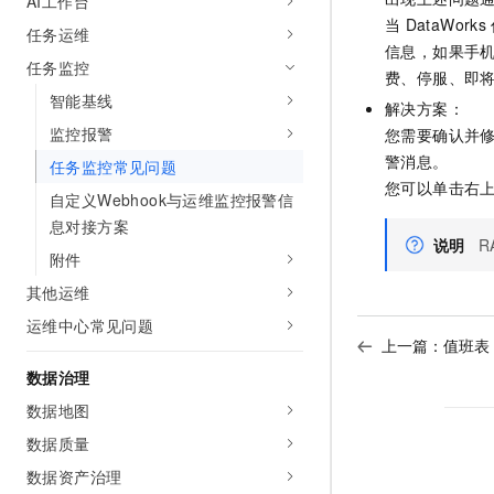
AI工作台
AI 产品 免费试用
网络
安全
云开发大赛
当
DataWorks
任务运维
Tableau 订阅
1亿+ 大模型 tokens 和 
信息，如果手
可观测
入门学习赛
任务监控
中间件
AI空中课堂在线直播课
费、停服、即
140+云产品 免费试用
大模型服务
智能基线
上云与迁云
解决方案：
产品新客免费试用，最长1
数据库
监控报警
生态解决方案
您需要确认并
千问AI平台-Token Plan
企业出海
大模型ACA认证体验
大数据计算
警消息。
任务监控常见问题
助力企业全员 AI 认知与能
行业生态解决方案
您可以单击右
政企业务
自定义Webhook与运维监控报警信
媒体服务
千问AI平台-模型体验
开发者生态解决方案
息对接方案
在线体验全尺寸、多种模态
说明
R
企业服务与云通信
附件
AI 开发和 AI 应用解决
Happy 系列大模型
其他运维
域名与网站
运维中心常见问题
终端用户计算
上一篇：
值班表
数据治理
Serverless
大模型解决方案
数据地图
开发工具
快速部署 Dify，高效搭建 
数据质量
迁移与运维管理
数据资产治理