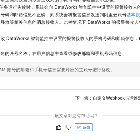
服务生态伙伴
视觉 Coding、空间感知、多模态思考等全面升级
1M上下文，专为长程任务能力而生
云工开物
企业应用
Night Plan 支持 Qwen 3.8-Max
AI 办公
NEW
任务运行失败时，系统会向
DataWorks
智能监控中设置的报警接收人
Red Hat
30+ 款产品免费体验
夜间 5 折，Qwen/Meoo/TokenPlan 客户专享
AI智能应用
科研合作
机号码和邮箱信息不正确，则系统会将报警信息发送到阿里云账号
基本
ERP
堂（旗舰版）
SUSE
将释放等相关信息的消息接收人。此种情况下
DataWorks
的报警接收人
智能客服
AI 应用构建
大模型原生
CRM
2个月
自动承接线索
建站小程序
修改
DataWorks
智能监控中设置的报警接收人的手机号码和邮箱信息，
Qoder
大模型服务平台百炼-应用模版
OA 办公系统
HOT
NEW
面向真实软件
个人版上线、团队版降价；千问3.8-Max首发发尝鲜
丰富多元化的应用模版和解决方案
力提升
财税管理
模板建站
上角的账号名称，在用户信息中查看或修改邮箱和手机号码信息。
万有无界
大模型服务平台百炼-智能体
400电话
定制建站
的模型效果
灵活可视化地构建企业级 Agent
AM
账号的邮箱和手机号信息需要对应的主账号进行修改。
方案
广告营销
模板小程序
秒悟
人工智能平台 PAI
定制小程序
云端极速 AI 
新一代 AI 视频生成模型，深度适配广告营销等场景
AI Native 的算法工程平台，一站式完成建模、训练、推理服务部署
APP 开发
下一篇：
自定义Webhook与运
建站系统
该文章对您有帮助吗？
AI 应用
10分钟微调：让0.6B模型媲美235B模型
多模态数据信
反馈
依托云原生高可用架构,实现Dify私有化部署
用1%尺寸在特定领域达到大模型90%以上效果