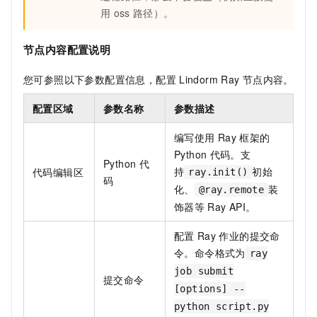
用
oss
路径）。
节点内容配置说明
您可参照以下参数配置信息，配置
Lindorm Ray
节点内容。
配置区域
参数名称
参数描述
编写使用
Ray
框架的
Python
代码。支
Python
代
持
初始
代码编辑区
ray.init()
码
化、
装
@ray.remote
饰器等
Ray API。
配置
Ray
作业的提交命
令。命令格式为
ray
job submit
提交命令
[options] --
python script.py