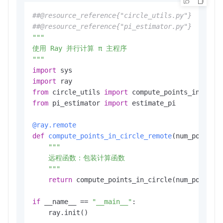
##@resource_reference{"circle_utils.py"}
##@resource_reference{"pi_estimator.py"}
"""

使用 Ray 并行计算 π 主程序

"""
import
import
from
 circle_utils 
import
from
 pi_estimator 
import
 estimate_pi

@ray.remote
def
compute_points_in_circle_remote
(
num_points:
"""

    远程函数：包装计算函数

    """
return
 compute_points_in_circle(num_points)

if
 __name__ == 
"__main__"
:

    ray.init()
