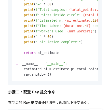
print
(
"="
 * 
60
)

print
(
f"Total samples: 
{total_points:,}
"
)

print
(
f"Points inside circle: 
{total_inside
print
(
f"Estimated π: 
{pi_estimate:
.10
f}
"
)

print
(
f"Time taken: 
{duration:
.4
f}
 seconds"
)
print
(
f"Workers used: 
{num_workers}
"
)

print
(
"="
 * 
60
)

print
(
"Calculation complete!"
)

return
 pi_estimate

if
 __name__ == 
"__main__"
:

    estimated_pi = estimate_pi(total_points=
int
    ray.shutdown()
步骤二：配置
Ray
提交命令
在节点的
Ray
提交命令
区域中，配置以下提交命令。