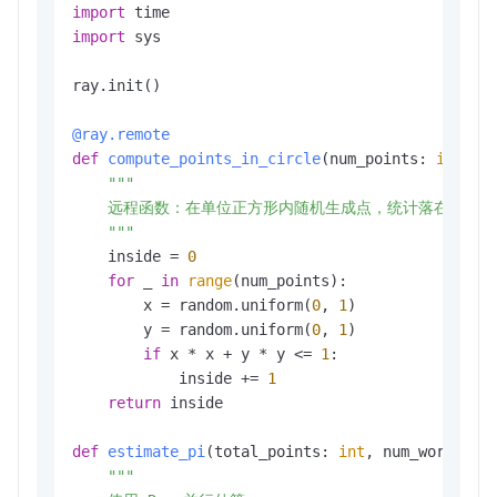
import
import
 sys

ray.init()

@ray.remote
def
compute_points_in_circle
(
num_points: 
int
) -
"""

    远程函数：在单位正方形内随机生成点，统计落在单位圆
    """
    inside = 
0
for
 _ 
in
range
(num_points):

        x = random.uniform(
0
, 
1
)

        y = random.uniform(
0
, 
1
)

if
 x * x + y * y <= 
1
:

            inside += 
1
return
 inside

def
estimate_pi
(
total_points: 
int
, num_workers:
"""
