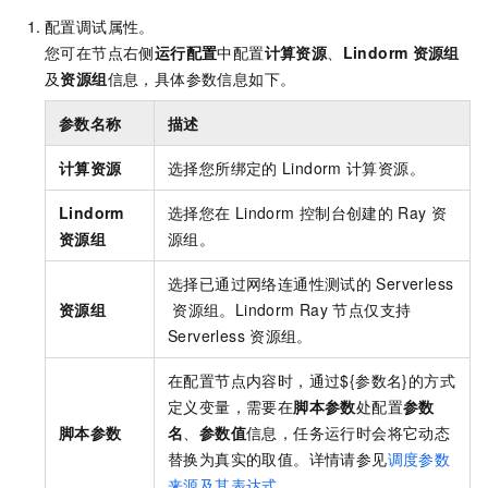
配置调试属性。
您可在节点右侧
运行配置
中配置
计算资源
、
Lindorm
资源组
及
资源组
信息，具体参数信息如下。
参数名称
描述
计算资源
选择您所绑定的
Lindorm
计算资源。
Lindorm
选择您在
Lindorm
控制台创建的
Ray
资
资源组
源组。
选择已通过网络连通性测试的
Serverless
资源组
资源组。Lindorm Ray
节点仅支持
Serverless
资源组。
在配置节点内容时，通过${参数名}的方式
定义变量，需要在
脚本参数
处配置
参数
脚本参数
名
、
参数值
信息，任务运行时会将它动态
替换为真实的取值。详情请参见
调度参数
来源及其表达式
。