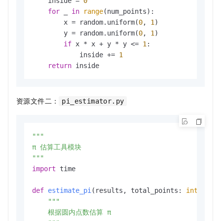
    inside = 
0
for
 _ 
in
range
(num_points):

        x = random.uniform(
0
, 
1
)

        y = random.uniform(
0
, 
1
)

if
 x * x + y * y <= 
1
:

            inside += 
1
return
资源文件二：
pi_estimator.py
"""

π 估算工具模块

"""
import
 time

def
estimate_pi
(
results, total_points: 
int
) -> 
"""

    根据圆内点数估算 π
