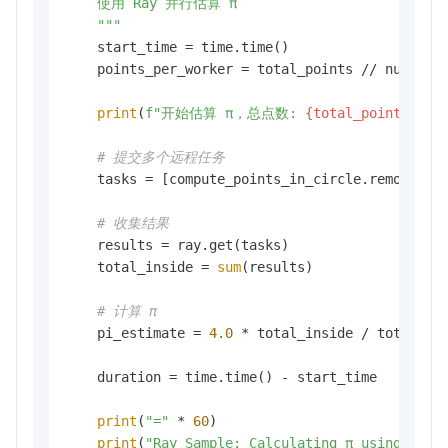
    使用 Ray 并行估算 π

    """
    start_time = time.time()

    points_per_worker = total_points // num_work
print
(
f"开始估算 π，总点数: 
{total_points:,}
，
# 提交多个远程任务
    tasks = [compute_points_in_circle.remote(po
# 收集结果
    results = ray.get(tasks)

    total_inside = 
sum
(results)

# 计算 π
    pi_estimate = 
4.0
 * total_inside / total_poi
    duration = time.time() - start_time

print
(
"="
 * 
60
)

print
(
"Ray Sample: Calculating π using Mont