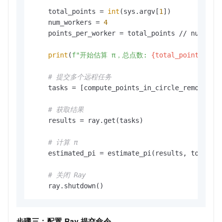
    total_points = 
int
(sys.argv[
1
])

    num_workers = 
4
    points_per_worker = total_points // num_work
print
(
f"开始估算 π，总点数: 
{total_points:,}
，
# 提交多个远程任务
    tasks = [compute_points_in_circle_remote.re
# 获取结果
    results = ray.get(tasks)

# 计算 π
    estimated_pi = estimate_pi(results, total_po
# 关闭 Ray
    ray.shutdown()
步骤三：配置
Ray
提交命令