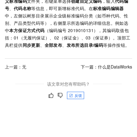
义标准编码
文件夹，右键菜单选择
创建自定义编码
，输入
代码编
号
、
代码名称
等信息，即可新增标准代码。在
标准编码编辑器
中，左侧以树形目录展示企业级标准编码分类（如币种代码、性
别、产品类型代码等），右侧显示所选编码的详细信息。例如选
中
本方保证方式代码
（编码编号 2019010131），其编码取值包
括：01（无履约保证）、02（保证金）、03（保证券）。顶部工
具栏提供
同步更新
、
全部发布
、
发布所选目录/编码
等操作按钮。
上一篇：无
下一篇：
什么是DataWorks
该文章对您有帮助吗？
反馈