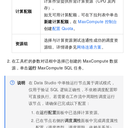
计算作业提供所需计算资源（CPU
及内
存）。
计算配额
如无可用计算配额，可在下拉列表中单击
新建计算配额
，在
MaxCompute
控制台
创建
配置
Quota
。
选择与计算资源测试连通性成功的调度资
资源组
源组。详情请参见
网络连通方案
。
在工具栏的参数对话框中选择已创建的
MaxCompute
数据
源，单击
运行
MaxCompute SQL
任务。
说明
在 Data Studio 中单独运行节点属于调试模式，
仅用于验证 SQL 逻辑正确性，不依赖调度配置即
可直接执行。若需要在工作流中周期性调度运行
该节点，请确保已完成以下配置：
在
运行配置
面板中已选择计算资源。
已在节点右侧的
调度属性
面板中完成调度属性
配置（调度类型、调度周期、依赖关系等），