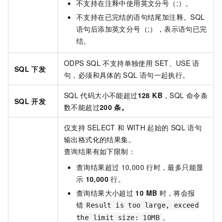
不支持在注释中使用英文分号（;）。
不支持在已完结的语句结尾加注释。
SQL
语句后添加英文分号（;），表示语句已完
结。
ODPS SQL
不支持单独使用
SET、USE
语
SQL
下发
句，必须和具体的
SQL
语句一起执行。
SQL
代码大小不能超过
128 KB
，SQL
命令条
SQL
开发
数不能超过
200
条。
仅支持
SELECT
和
WITH
起始的
SQL
语句
输出格式化的结果集。
查询结果有如下限制：
查询结果超过
10,000
行时，最多只能显
示
10,000
行。
查询结果大小超过
10 MB
时，将会报
错
Result is too large, exceed
。
the limit size: 10MB