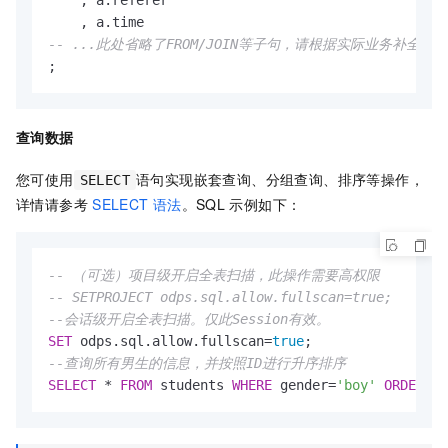
-- ...此处省略了FROM/JOIN等子句，请根据实际业务补全
;
查询数据
您可使用
语句实现嵌套查询、分组查询、排序等操作，
SELECT
详情请参考
SELECT
语法
。SQL
示例如下：
-- （可选）项目级开启全表扫描，此操作需要高权限 
-- SETPROJECT odps.sql.allow.fullscan=true;  
--会话级开启全表扫描。仅此Session有效。
SET
 odps.sql.allow.fullscan
=
true
--查询所有男生的信息，并按照ID进行升序排序
SELECT
*
FROM
 students 
WHERE
 gender
=
'boy'
ORDER
BY