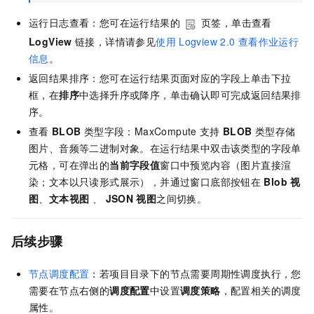
运行日志查看：您可在运行结果的
页签，单击查看
LogView
链接，详情请参见
使用
Logview 2.0
查看作业运行
信息
。
返回结果排序：您可在运行结果页面对应的字段上单击下拉
框，在
排序
中选择升序或降序，单击确认即可完成返回结果排
序。
查看
BLOB
类型字段：MaxCompute
支持
BLOB
类型存储
图片、音频等二进制对象。在运行结果中双击该类型的字段单
元格，可在弹出的
当前字段值
窗口中预览内容（图片直接渲
染；文本以只读形式展示），并通过窗口底部按钮在
Blob
视
图
、
文本视图
、
JSON
视图
之间切换。
后续步骤
节点调度配置
：若项目目录下的节点需要周期性调度执行，您
需要在节点右侧的
调度配置
中设置
调度策略
，配置相关的调度
属性。