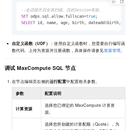
--会话级开启全表扫描。仅此Session有效。
SET
 odps.sql.allow.fullscan
=
true
SELECT
 id, name, age, birth, dateadd(birth,
1
,
'
自定义函数（UDF）
：使用自定义函数时，您需要自行编写函
数代码、上传为资源并注册函数，具体操作请参见
资源管理
。
调试
MaxCompute SQL
节点
在节点编辑页右侧的
运行配置
中配置相关参数。
参数
配置说明
选择您已绑定的
MaxCompute
计算资
计算资源
源。
选择您所创建的计算配额（Quota），为