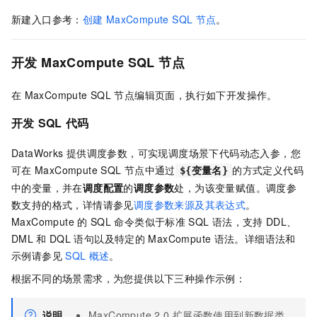
新建入口参考：
创建
MaxCompute SQL
节点
。
开发
MaxCompute SQL
节点
在
MaxCompute SQL
节点编辑页面，执行如下开发操作。
开发
SQL
代码
DataWorks
提供调度参数，可实现调度场景下代码动态入参，您
可在
MaxCompute SQL
节点中通过
的方式定义代码
${变量名}
中的变量，并在
调度配置
的
调度参数
处，为该变量赋值。调度参
数支持的格式，详情请参见
调度参数来源及其表达式
。
MaxCompute 的
SQL
命令类似于标准
SQL
语法，支持
DDL、
DML
和
DQL
语句以及特定的
MaxCompute
语法。详细语法和
示例请参见
SQL
概述
。
根据不同的场景需求，为您提供以下三种操作示例：
说明
MaxCompute 2.0
扩展函数使用到新数据类