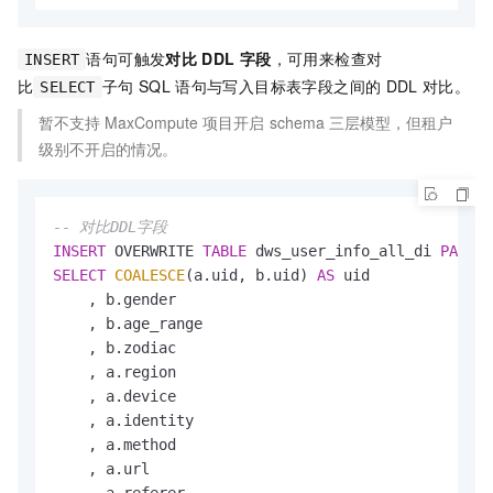
语句可触发
对比
DDL
字段
，可用来检查对
INSERT
比
子句
SQL
语句与写入目标表字段之间的
DDL
对比。
SELECT
暂不支持
MaxCompute
项目开启
schema
三层模型，但租户
级别不开启的情况。
-- 对比DDL字段
INSERT
 OVERWRITE 
TABLE
 dws_user_info_all_di 
PARTIT
SELECT
COALESCE
(a.uid, b.uid) 
AS
 uid

    , b.gender

    , b.age_range

    , b.zodiac

    , a.region

    , a.device

    , a.identity

    , a.method

    , a.url

    , a.referer
