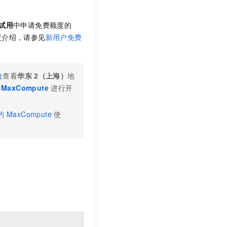
t.diy 一步搞定创意建站
构建大模型应用的安全防护体系
通过自然语言交互简化开发流程,全栈开发支持
通过阿里云安全产品对 AI 应用进行安全防护
试用
中申请免费额度的
度介绍，请参见
新用户免费
台
查看
华东
2（上海）
地
MaxCompute
进行开
的
MaxCompute
使