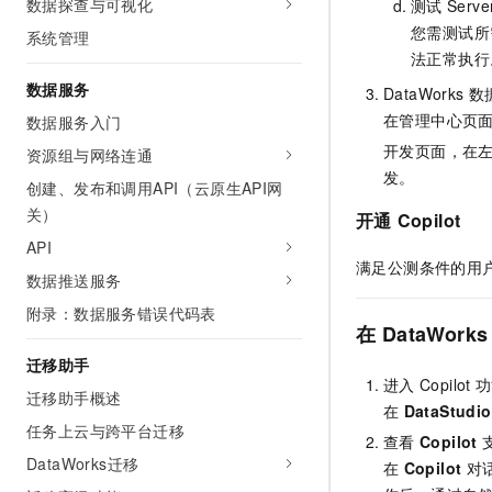
数据探查与可视化
测试
Serve
您需测试所
系统管理
法正常执行
数据服务
DataWorks
数
在管理中心页
数据服务入门
开发页面，在
资源组与网络连通
发。
创建、发布和调用API（云原生API网
关）
开通
Copilot
API
满足公测条件的用
数据推送服务
附录：数据服务错误代码表
在
DataWorks
迁移助手
进入
Copilot
功
迁移助手概述
在
DataStu
任务上云与跨平台迁移
查看
Copilot
DataWorks迁移
在
Copilot
对