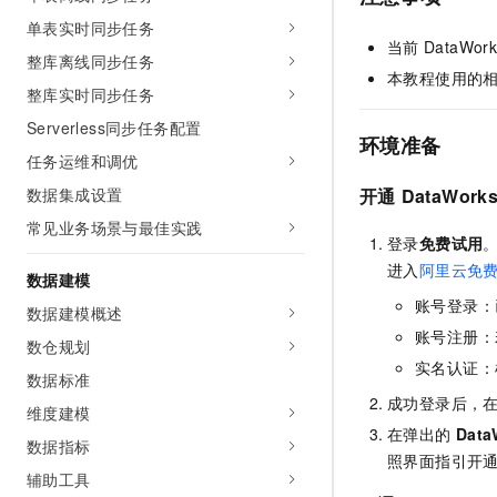
AI 产品 免费试用
网络
安全
云开发大赛
单表实时同步任务
Tableau 订阅
1亿+ 大模型 tokens 和 
当前
DataWork
整库离线同步任务
可观测
入门学习赛
中间件
AI空中课堂在线直播课
本教程使用的
140+云产品 免费试用
整库实时同步任务
大模型服务
上云与迁云
产品新客免费试用，最长1
数据库
Serverless同步任务配置
生态解决方案
环境准备
千问AI平台-Token Plan
企业出海
大模型ACA认证体验
任务运维和调优
大数据计算
助力企业全员 AI 认知与能
行业生态解决方案
数据集成设置
开通
DataWork
政企业务
媒体服务
千问AI平台-模型体验
开发者生态解决方案
常见业务场景与最佳实践
在线体验全尺寸、多种模态
登录
免费试用
企业服务与云通信
AI 开发和 AI 应用解决
进入
阿里云免
数据建模
Happy 系列大模型
域名与网站
账号登录：
数据建模概述
账号注册：
终端用户计算
数仓规划
实名认证：
数据标准
Serverless
大模型解决方案
成功登录后，
维度建模
开发工具
在弹出的
Data
快速部署 Dify，高效搭建 
数据指标
照界面指引开
迁移与运维管理
辅助工具