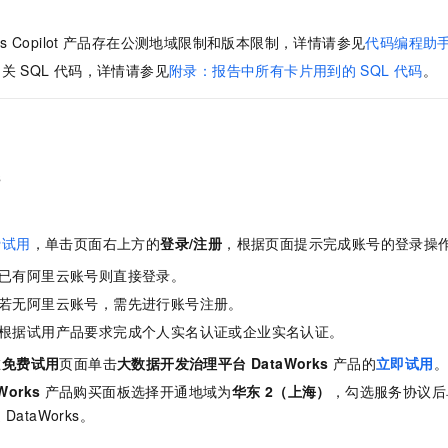
服务生态伙伴
视觉 Coding、空间感知、多模态思考等全面升级
1M上下文，专为长程任务能力而生
云工开物
企业应用
Night Plan 支持 Qwen 3.8-Max
AI 办公
NEW
Red Hat
30+ 款产品免费体验
夜间 5 折，Qwen/Meoo/TokenPlan 客户专享
AI智能应用
s Copilot
产品存在公测地域限制和版本限制，详情请参见
代码编程助
科研合作
ERP
堂（旗舰版）
SUSE
相关
SQL
代码，详情请参见
附录：报告中所有卡片用到的
SQL
代码
。
智能客服
AI 应用构建
大模型原生
CRM
2个月
自动承接线索
建站小程序
Qoder
大模型服务平台百炼-应用模版
OA 办公系统
HOT
NEW
面向真实软件
个人版上线、团队版降价；千问3.8-Max首发发尝鲜
丰富多元化的应用模版和解决方案
力提升
财税管理
模板建站
s
万有无界
大模型服务平台百炼-智能体
400电话
定制建站
的模型效果
灵活可视化地构建企业级 Agent
。
方案
广告营销
模板小程序
费试用
，单击页面右上方的
登录/注册
，根据页面提示完成账号的登录操
秒悟
人工智能平台 PAI
定制小程序
已有阿里云账号则直接登录。
云端极速 AI 
新一代 AI 视频生成模型，深度适配广告营销等场景
AI Native 的算法工程平台，一站式完成建模、训练、推理服务部署
若无阿里云账号，需先进行账号注册。
APP 开发
根据试用产品要求完成个人实名认证或企业实名认证。
建站系统
在
免费试用
页面单击
大数据开发治理平台 DataWorks
产品的
立即试用
Works
产品购买面板选择开通地域为
华东
2（上海）
，勾选服务协议后
AI 应用
10分钟微调：让0.6B模型媲美235B模型
多模态数据信
通
DataWorks。
依托云原生高可用架构,实现Dify私有化部署
用1%尺寸在特定领域达到大模型90%以上效果