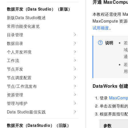
开通
MaxCompu
10 分钟在聊天系统中增加
专有云
数据开发（Data Studio）（新版）
本教程还需使用
Ma
新版Data Studio概述
MaxCompute
资源
常用功能变化速览
试用额度
。
目录管理
说明
若
数据目录
域
个人开发环境
通
工作流
若
节点开发
用
节点调度配置
DataWorks
创
节点/工作流发布
资源管理
登录
MaxComp
管理与维护
单击左侧导航
Data Studio最佳实践
根据界面指引
数据开发（DataStudio）（旧版）
参数