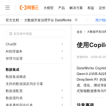
报警配置
大模型
产品
解决方案
权益
定价
Data Agent
官方文档
大数据开发治理平台 DataWorks
用户指
Data Agent 概述
大模型
产品
解决方案
权益
定价
云市场
伙伴
服务
了解阿里云
精选产品
精选解决方案
普惠上云
产品定价
精选商城
成为销售伙伴
售前咨询
为什么选择阿里云
新版 Data Agent
千问AI平台
大数据开发治理平
首页
了解云产品的定价详情
大模型服务平台百炼
睿译宝，AI翻译排版一
普惠上云 官方力荐
分销伙伴
在线服务
网站建设
什么是云计算
数据集成 DI Agent
大
大模型服务与应用平台
上传文档即自动完成翻译和
云服务器38元/年起，超
使用Cop
ChatBI
咨询伙伴
多端小程序
技术领先
云上成本管理
售后服务
AI助理服务
千问大模型
GLM-5.2：长任务时代
官方推荐返现计划
大模型
大模型
精选产品
精选解决方案
Salesforce 国际版订阅
稳定可靠
管理和优化成本
多元化、高性能、安全可靠
推荐新用户得奖励，单订单
更新时间：
2026-05-25
销售伙伴合作计划
管理与设置
自助服务
友盟天域
安全合规
人工智能与机器学习
AI
文本生成
无影云电脑
Hermes Agent，打造
云工开物
DataWorks Copilo
无影生态合作计划
在线服务
数据集成
观测云
分析师报告
随时随地安全接入的云上超
自主进化，持久记忆，越用
高校专属算力普惠，学生认
计算
互联网应用开发
Qwen3.8-Max
Qwen3-235B-A22
HOT
数据集成概述
Salesforce On Alibaba C
工单服务
智能体时代全能旗舰模型
Tuya 物联网平台阿里云
研究报告与白皮书
DeepSeek-R1
的深
云解析DNS
快速拥有专属 OpenClaw
Consulting Partner 合
大数据
容器
支持的数据源及同步方案
免费试用
成、优化、测试等
短信专区
蓝凌 OA
Qwen3.7-Plus
AI 大模型销售与服务生
数据源配置
式智能数据查询与
现代化应用
存储
天池大赛
能看、能想、能动手的多模
云原生大数据计算服务 Max
解决方案免费试用 新老
电子合同
数据源列表
面向分析的企业级SaaS模
最高领取价值200元试用
安全
网络与CDN
AI 算法大赛
Qwen3-VL-Plus
注意事项
单表离线同步任务
畅捷通