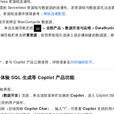
rless
资源组连通性。
需的
Serverless
资源组与数据源的连通性。若资源组与数据源无法连
。资源组连通详情请参考：
网络连通配置
。
据开发绑定
MaxCompute
数据源。
面，单击左侧导航栏的
>
全部产品
>
数据开发与运维
>
DataStu
左侧导航栏单击
计算资源
，按照界面指引选择上述步骤创建的数据源，
户，参与
Copilot
产品公测使用，详情请参见
代码编程助手
。
体验
SQL
生成等
Copilot
产品功能
能界面。
dio（数据开发）
页面，单击顶部菜单栏右侧的
Copilot
，进入
Copilot
功
支持的用户操作。
话框（后续简称
Copilot Chat
），输入
“/”
，可查看
Copilot
支持的用