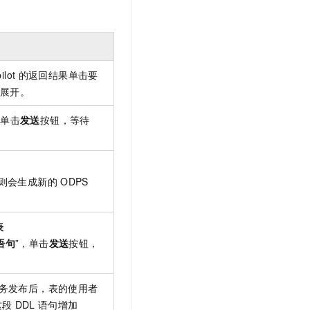
ilot
的返回结果单击要
展开。
，单击
发送
按钮，等待
则会生成新的
ODPS
表
语句
”，单击
发送
按钮，
务发布后，表的使用者
这段
DDL
语句增加