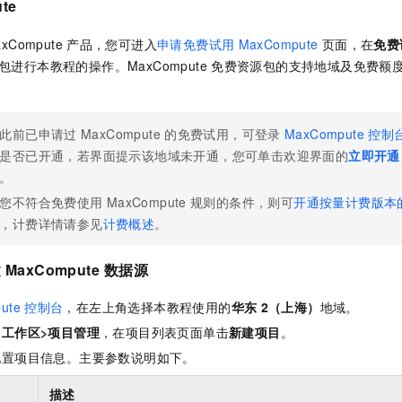
te
一个 AI 助手
即刻拥有 DeepSeek-R1 满血版
超强辅助，Bol
在企业官网、通讯软件中为客户提供 AI 客服
多种方案随心选，轻松解锁专属 DeepSeek
xCompute
产品，您可进入
申请免费试用
MaxCompute
页面，在
免费
包进行本教程的操作。MaxCompute
免费资源包的支持地域及免费额
此前已申请过
MaxCompute
的免费试用，可登录
MaxCompute
控制
是否已开通，若界面提示该地域未开通，您可单击欢迎界面的
立即开通
。
您不符合免费使用
MaxCompute
规则的条件，则可
开通按量计费版本
，计费详情请参见
计费概述
。
建
MaxCompute
数据源
ute
控制台
，在左上角选择本教程使用的
华东
2（上海）
地域。
的
工作区>项目管理
，在项目列表页面单击
新建项目
。
配置项目信息。主要参数说明如下。
描述