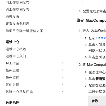
同工作空间发布
跨工作空间发布
配置完成后单
跨云发布
绑定
MaxCompu
查看发布包列表
进入
DataWork
跨项目克隆一键迁移方案
登录
DataW
运维中心
单击左侧导
运维中心概述
例使用默认
运维中心入门
单击您所创
AI工作台
将
MaxComput
任务运维
在管理中心
任务监控
单击
新增数
其他运维
配置数据源
主要参数说
运维中心常见问题
参数
数据治理