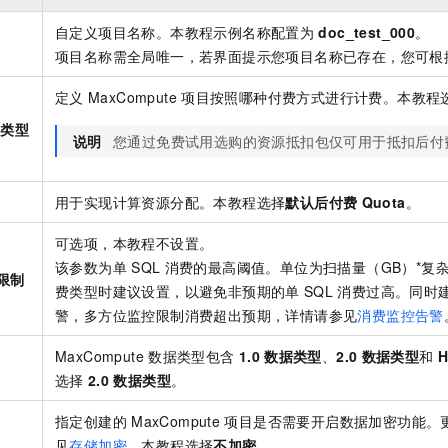
自定义项目名称。本教程示例名称配置为
doc_test_000
。
项目名称需全局唯一，若界面提示您项目名称已存在，您可根
定义
MaxCompute
项目按照哪种付费方式进行计费。本教程
费类型
说明
您通过免费试用选购的资源抵扣包仅可用于抵扣后付
用于实现计算资源分配。本教程选择
默认后付费
Quota
。
可选项，本教程不设置。
该参数为单
SQL
消费的最高阈值。单位为扫描量（GB）*复
限制
费类型时建议设置，以避免非预期的单
SQL
消费过高。同时
警，多方位监控限制消费超出预期，详情请参见
消费监控告警
MaxCompute
数据类型包含
1.0
数据类型
、
2.0
数据类型
和
H
选择
2.0
数据类型
。
指定创建的
MaxCompute
项目是否需要开启数据加密功能。
见
存储加密
。本教程选择
不加密
。