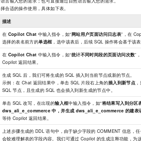
然语言输入您的需求；也可直接通过自然语言输入您的需求。
选择合适的操作使用，具体如下表。
描述
在
Copilot Chat
中输入指令，如“
网站用户页面访问日志表
”，在
Cop
选择的表名前方的
单选框
，选中该表后，后续
SQL
操作将会基于该表
在
Copilot Chat
中输入指令，如“
统计不同时间段的页面访问次数
”
Copilot
返回结果。
生成
SQL
后，我们可将生成的
SQL
插入到当前节点或新的节点。
示例：在
Chat
返回结果中，单击
SQL
片段右上角的
插入到新节点
，
SQL
节点，且生成的
SQL
也会插入到新生成的节点中。
单击
SQL
改写，在出现的
输入框
中输入指令，如“
将结果写入到分区
dws_ali_e_commerce
中，并生成
dws_ali_e_commerce
的建表
等待
Copilot
返回结果。
上述步骤生成的
DDL
语句中，由于缺少字段的
COMMENT
信息，任
会较难理解表的字段内容。我们可通过
Copilot
的生成注释功能，为