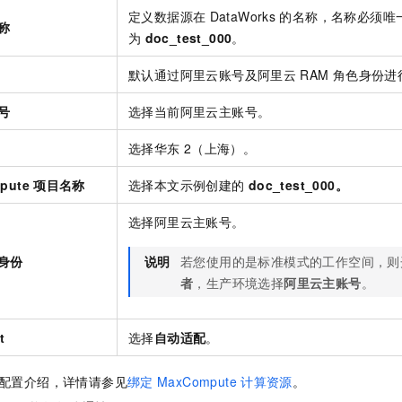
定义数据源在
DataWorks
的名称，名称必须唯
称
为
doc_test_000
。
默认通过阿里云账号及阿里云
RAM
角色身份进
号
选择当前阿里云主账号。
选择华东
2（上海）。
pute
项目名称
选择本文示例创建的
doc_test_000。
选择阿里云主账号。
身份
说明
若您使用的是标准模式的工作空间，则
者
，生产环境选择
阿里云主账号
。
t
选择
自动适配
。
配置介绍，详情请参见
绑定
MaxCompute
计算资源
。