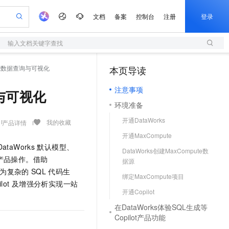
文档
备案
控制台
注册
登录
输入文档关键字查找
验
作计划
器
AI 活动
专业服务
服务伙伴合作计划
开发者社区
加入我们
服务平台百炼
阿里云 OPC 创新助力计划
智能数据查询与可视化
本页导读
（1）
一站式生成采购清单，支持单品或批量购买
S
可编辑精美 PPT 文稿
S产品伙伴计划（繁花）
峰会
造的大模型服务与应用开发平台
轻量应用服务器
Agency Agents：拥有专属领域专家
AI 生产力先锋
Al MaaS 服务伙伴赋能合作
域名
博文
Careers
至高可申请百万元
注意事项
性可伸缩的云计算服务
 轻松生成专业的 PPT
开启高性价比 AI 编程新体验
先锋实践拓展 AI 生产力的边界
快速构建应用程序和网站，即刻迈出上云第一步
多领域专家智能体,一键组建 AI 虚拟交付团队
与可视化
Token 补贴，五大权
计划
海大会
伙伴信用分合作计划
商标
问答
社会招聘
环境准备
益加速 OPC 成功
S
帕鲁游戏服务器
数字证书管理服务（原SSL证书）
HappyHorse 打造一站式影视创作平台
飞天发布时刻
HOT
划
备案
电子书
校园招聘
开通DataWorks
联机服务器，轻松开启游戏
视频创作，一键激活电商全链路生产力
全托管，含MySQL、PostgreSQL、SQL Server、MariaDB多引擎
实现全站 HTTPS，呈现可信的 Web 访问
所见，即是所愿
可视化编排打通从文字构思到成片全链路闭环
我的收藏
产品详情
更多支持
划
公司注册
镜像站
开通MaxCompute
视频生成
语音识别与合成
 智能体与工作流应用
短信服务
漫剧工坊：一站式动画创作平台
AI 实训营
DataWorks
默认模型、
合作伙伴培训与认证
DataWorks创建MaxCompute数
划
上云迁移
的智能体编程平台
站生成，高效打造优质广告素材
通过阿里云百炼高效搭建AI应用,助力高效开发
快速生产连贯的高质量长漫剧
从基础到进阶，Agent 创客手把手教你
国内短信简单易用，安全可靠，秒级触达，全球覆盖200+国家和地区。
e-1.1-T2V
Qwen3-TTS-Flash
产品操作。借助
lScope
据源
我要反馈
查询合作伙伴
畅细腻的高质量视频
离线语音合成大模型，多语言方言自适应，低延迟高稳定
n Alibaba Cloud ISV 合作
为复杂的
SQL
代码生
代维服务
olarDB
建企业门户网站
大数据开发治理平台 DataWorks
10 分钟搭建微信、支付宝小程序
绑定MaxCompute项目
创新加速
lot
及增强分析实现一站
ope
登录合作伙伴管理后台
我要建议
站，无忧落地极速上线
以可视化方式快速构建移动和 PC 门户网站
100%兼容MySQL、PostgreSQL，兼容Oracle，支持集中和分布式
高效部署网站，快速应用到小程序
Data Agent 驱动的一站式 Data+AI 开发治理平台
e-1.1-I2V
Cosyvoice-V3-Flash
开通Copilot
安全
畅自然，细节丰富
高表现力语音合成大模型，语音克隆听感自然
我要投诉
上云场景组合购
在DataWorks体验SQL生成等
伴
边界网络安全防护产品
漫剧创作，剧本、分镜、视频高效生成
覆盖90%+业务场景，专享组合折扣价
Copilot产品功能
2V
VPN
Fun-ASR