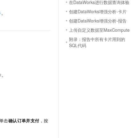
在DataWorks进行数据查询体验
文戏情感细腻自然，动作戏激烈拳拳到肉，实现更强表演能力
支持中英文自由切换，具备更强的噪声鲁棒性
云聚AI 严选权益
SSL 证书
创建DataWorks增强分析-卡片
，一键激活高效办公新体验
精选AI产品，从模型到应用全链提效
手
。
堡垒机
创建DataWorks增强分析-报告
AI 用量加速计划
应用
防火墙
上传自定义数据至MaxCompute
、识别商机，让客服更高效、服务更出色。
新老同享，达量后返
附录：报告中所有卡片用到的
千问办公
主机安全
NEW
SQL代码
的智能体编程平台
一站式AI生产力平台
AI 应用及服务市场
伶鹊
企业级人与Agent协作平台，接入和调度多个数字员工
智能客服平台，对话机器人、对话分析、智能外呼
AI 应用
作。
大模型服务平台百炼 - 全妙
大模型
应用创作平台
多模态内容创作工具，已接入 DeepSeek
自然语言处理
数据标注
。
机器学习
单击
确认订单并支付
，按
息提取
与 AI 智能体进行实时音视频通话
从文本、图片、视频中提取结构化的属性信息
构建支持视频理解的 AI 音视频实时通话应用