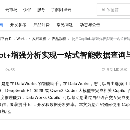
云市场
伙伴
服务
了解阿里云
南
开发参考
产品计费
常见问题
动态与公告
AI 特惠
数据与 API
成为产品伙伴
企业增值服务
最佳实践
价格计算器
AI 场景体
基础软件
产品伙伴合
阿里云认证
市场活动
配置报价
大模型
台 DataWorks
实践教程
产品教程
使用Copilot+增强分析实现一站式
自助选配和估算价格
步到位
域名与网站
智启 AI 普惠权益
产品生态集成认证中心
企业支持计划
云上春晚
Qwen Audio：打造专属 AI 语音助手
千问官方 MaaS 平台，为开发者和 Agent 而生，新用户赠送 1 亿 + tokens 额度
云服务器 EC
一句话生成原生
AI Coding
阿里云Maa
2026 阿里云
为企业打
数据集
Windows
大模型认证
模型
NEW
NEW
格式还原
值低价云产品抢先购
提供智能易用的域名与建站服务
至高享 1亿+免费 tokens，加速 Al 应用落地
Qwen-Audio-3.0-Realtime 端到端实时语音角色扮演
安全可靠、弹
输入一句话想法,
智能编程，一键
ilot+增强分析实现一站式智能数据查询
产品生态伙伴
专家技术服务
云上奥运之旅
弹性计算合作
阿里云中企出
手机三要素
宝塔 Linux
全部认证
价格优势
开源旗舰模型
对象存储 OSS
即刻拥有 DeepSeek-V4-Pro
阿里云 OPC 创新助力计划
云数据库 RD
一键部署幻兽
AI 电商营销
产品生态伙伴工作台
企业增值服务台
云栖战略参考
云存储合作计
云栖大会
身份实名认证
CentOS
训练营
推动算力普惠，释放技术红利
的大模型服务
最高返9万
真正可用的 1M 上下文,一次完成代码全链路开发
轻松解锁专属 DeepSeek-V4-Pro
至高百万元 Token 补贴，加速一人公司成长
稳定、安全、高性价比、高性能的云存储服务
一键购买专属
从图文生成到
复制 MD 格式
 11:24:55
云上的中国
数据库合作计
活动全景
短信
Docker
图片和
自进化智能体
人工智能平台 PAI
5 分钟轻松部署专属 QwenPaw
Token Plan 模型订阅计划
Qoder
高效搭建 AI
AI 广告创作
企业成长
大模型
NEW
HOT
信息公告
t
是您在
DataWorks
的智能助手，在
DataWorks，您可以自由选择用
看见新力量
云网络合作计
OCR 文字识别
JAVA
级电脑
越聪明
证享300元代金券
一站式AI开发、训练和推理服务
Qwen3.8-Max 首发尝鲜，限时加量 10 倍，夜间低至2折
从聊天伙伴进化为能主动干活的本地数字员工
面向真实软件
图文、视频一
Kimi-K3
HappyHors
B、DeepSeek-R1-0528
或
Qwen3-Coder
大模型来完成相关
Copilot
NEW
魔搭 Mode
loud
服务实践
官网公告
Kimi 最新旗舰模型，长程编程与推理利器
让文字生成流
金融模力时刻
Salesforce O
版
度推理能力，DataWorks Copilot
发票查验
可以帮助您通过自然语言交互完成更
全能环境
Qoder CN
Claude Code + GStack 打造工程团队
千问办公，限时限量积分加倍
云原生数据库 P
低代码高效构
AI 建站
NEW
作计划
计划
操作，显著提升
ETL
开发和数据分析效率。本文为您介绍如何使用
Copi
创新中心
魔搭 ModelSc
健康状态
让AI从“聊天伙伴”进化为能干活的“数字员工”
覆盖公网/内网、递归/权威、移动APP等全场景解析服务
安装技能 GStack，拥有专属 AI 工程团队
你的AI工作搭子，覆盖日常办公高频场景
基于千问大模型等，支持代码智能生成、研发智能问答
0 代码专业建
客户案例
天气预报查询
操作系统
Deepseek-v4-pro
HappyHors
态合作计划
可视化。
态智能体模型
旗舰 MoE 大模型，百万上下文与顶尖推理能力
图生视频，流
Compute
同享
容器服务 Kubernetes 版 ACK
万小智 AI 建站低至 15元/月
云防火墙
AI 短剧/漫剧
快递物流查询
WordPress
成为服务伙
高校合作
式云数据仓库
点，立即开启云上创新
提供一站式管理容器应用的 K8s 服务
送.CN域名，送备案服务码
云原生的云上
AI助力短剧
GLM-5.2
Wan2.7-T
Ubuntu