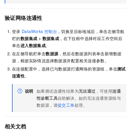
验证网络连通性
登录
DataWorks
控制台
，切换至目标地域后，单击左侧导航
栏的
数据集成
>
数据集成
，在下拉框中选择对应工作空间后
单击
进入
数据集成
。
在左侧导航栏单击
数据源
，然后在数据源列表单击新增数据
源，根据实际情况选择数据源并配置相关连接参数。
在连接配置中，选择已与数据源打通网络的资源组，单击
测试
连通性
。
说明
如果测试连通性结果为
无法通过
，可使用
连通
性诊断工具
自助解决。如仍无法连通资源组与
数据源，请
提交工单
处理。
相关文档