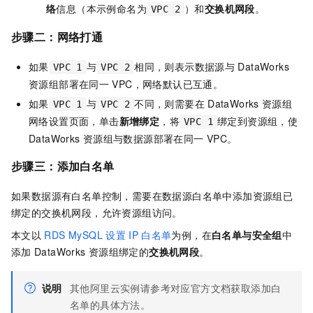
络
信息（本示例命名为
）和
交换机网段
。
VPC 2
步骤二：网络打通
如果
与
相同，则表示数据源与
DataWorks
VPC 1
VPC 2
资源组部署在同一
VPC，网络默认已互通。
如果
与
不同，则需要在
DataWorks
资源组
VPC 1
VPC 2
网络设置页面，单击
新增绑定
，将
绑定到资源组，使
VPC 1
DataWorks
资源组与数据源部署在同一
VPC。
步骤三：添加白名单
如果数据源有白名单控制，需要在数据源白名单中添加资源组已
绑定的交换机网段，允许资源组访问。
本文以
RDS MySQL
设置
IP
白名单
为例，在
白名单与安全组
中
添加
DataWorks
资源组绑定的
交换机网段
。
说明
其他阿里云实例请参考对应官方文档获取添加白
名单的具体方法。