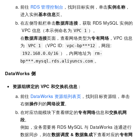
前往
RDS
管理控制台
，找到目标实例，单击
实例名称
，
进入实例
基本信息
页。
在左侧导航栏单击
数据库连接
，获取
RDS MySQL
实例的
VPC
信息（本示例命名为
）。
VPC 1
在
数据库连接
页面，查看网络类型为
专有网络
，VPC 信息
为
（VPC ID:
，网段:
VPC 1
vpc-bp***12
），内网地址为
192.168.0.0/16
rm-
。
bp***.mysql.rds.aliyuncs.com
DataWorks
侧
资源组绑定的
VPC
和交换机信息
：
前往
DataWorks
资源组列表页
，找到目标资源组，单击
右侧
操作
列的
网络设置
。
在对应功能模块下查看绑定的
专有网络
信息和
交换机网
段
。
例如，业务需要将
RDS MySQL
与
DataWorks
连通进行
数据同步，则在
数据调度 & 数据集成
下查看对应的
专有网