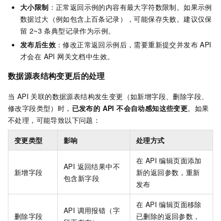
大小限制
：正常返回示例的内容有最大字符数限制。如果示例
数据过大（例如包含上百条记录），可能保存失败。建议仅保
留 2~3 条典型记录作为示例。
发布后生效
：修改正常返回示例后，需要重新提交并发布 API
才会在 API 网关文档中生效。
数据源表结构变更后的处理
当 API 关联的数据源表结构发生变更（如新增字段、删除字段、
修改字段类型）时，
已发布的 API 不会自动感知这些变更
。如果
不处理，可能导致以下问题：
变更类型
影响
处理方式
在 API 编辑页面添加
API 返回结果中不
新增字段
新的返回参数，重新
包含新字段
发布
在 API 编辑页面移除
API 调用报错（字
删除字段
已删除的返回参数，