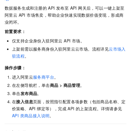
数据服务生成和注册的 API 发布至 API 网关后，可以一键上架至
阿里云 API 市场售卖，帮助企业快速实现数据价值变现，形成商
业闭环。
前置要求：
仅支持企业身份入驻阿里云 API 市场。
上架前需以服务商身份入驻阿里云云市场。流程详见
云市场入
驻流程
。
操作步骤：
进入阿里云
服务商平台
。
在左侧导航栏，单击
商品
>
商品管理
。
单击
发布商品
。
在
接入信息
页面，按照指引配置各项参数（包括商品名称、定
价策略、API 绑定等），完成 API 的上架流程。
详情请参见
API 类商品接入说明
。