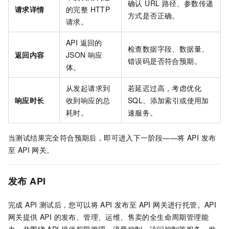
确认 URL 路径、参数传递
请求详情
的完整 HTTP
方式是否正确。
请求。
API 返回的
检查数据字段、数据量、
返回内容
JSON 响应
错误码是否符合预期。
体。
从发起请求到
若延迟过高，考虑优化
响应时长
收到响应的总
SQL、添加索引或使用加
耗时。
速服务。
当测试结果完全符合预期后，即可进入下一阶段——将 API 发布
至 API 网关。
发布 API
完成 API 测试后，您可以将 API 发布至 API 网关进行托管。API
网关提供 API 的发布、管理、运维、售卖的全生命周期管理能