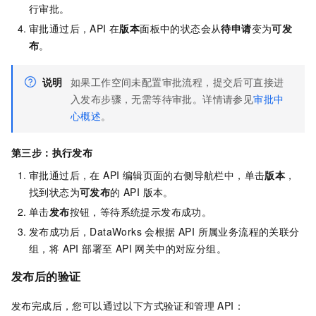
行审批。
审批通过后，API 在
版本
面板中的状态会从
待申请
变为
可发
布
。
说明
如果工作空间未配置审批流程，提交后可直接进
入发布步骤，无需等待审批。详情请参见
审批中
心概述
。
第三步：执行发布
审批通过后，在 API 编辑页面的右侧导航栏中，单击
版本
，
找到状态为
可发布
的 API 版本。
单击
发布
按钮，等待系统提示发布成功。
发布成功后，DataWorks 会根据 API 所属业务流程的关联分
组，将 API 部署至 API 网关中的对应分组。
发布后的验证
发布完成后，您可以通过以下方式验证和管理 API：