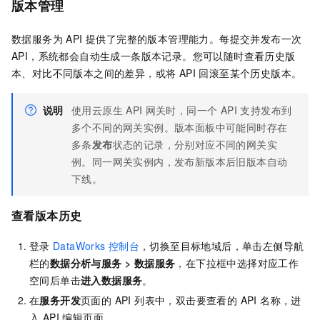
版本管理
数据服务为 API 提供了完整的版本管理能力。每提交并发布一次
API，系统都会自动生成一条版本记录。您可以随时查看历史版
本、对比不同版本之间的差异，或将 API 回滚至某个历史版本。
说明
使用云原生
API
网关时，同一个 API 支持发布到
多个不同的网关实例。版本面板中可能同时存在
多条
发布
状态的记录，分别对应不同的网关实
例。同一网关实例内，发布新版本后旧版本自动
下线。
查看版本历史
登录
DataWorks
控制台
，切换至目标地域后，单击左侧导航
栏的
数据分析与服务
>
数据服务
，在下拉框中选择对应工作
空间后单击
进入
数据服务
。
在
服务开发
页面的 API 列表中，双击要查看的 API 名称，进
入 API 编辑页面。