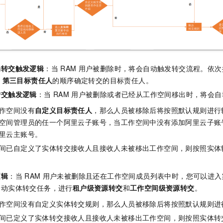
一个 AI 助手
即刻拥有 DeepSeek-R1 满血版
超强辅助，Bol
在企业官网、通讯软件中为客户提供 AI 客服
多种方案随心选，轻松解锁专属 DeepSeek
动转交触发逻辑
：当
RAM
用户被删除时，将会自动触发转交流程。依次
>
第三目标责任人
的顺序确定转交的目标责任人。
转交触发逻辑
：当
RAM
用户被删除或者已经从工作空间移出时，将会自
作空间没有
自定义目标责任人
，那么人员被移除后将按照默认规则进行
空间管理员的任一个阿里云子账号，当工作空间中没有添加阿里云子账
里云主账号。
间已自定义了实体转交接收人且接收人未被移出工作空间，则按照实体
逻辑
：当
RAM
用户未被删除且还在工作空间成员列表中时，您可以进入
启动实体转交任务，进行
租户级资源转交
和
工作空间级资源转交
。
作空间没有自定义实体转交规则，那么人员被移除后将按照默认规则进
间已定义了实体转交接收人且接收人未被移出工作空间，则按照实体转