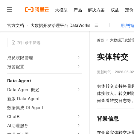
工作空间管理
大模型
产品
解决方案
权益
定价
资源组管理
计算资源管理
官方文档
大数据开发治理平台 DataWorks
用户指
数据源管理
大模型
产品
解决方案
权益
定价
云市场
伙伴
服务
了解阿里云
精选产品
精选解决方案
普惠上云
产品定价
精选商城
成为销售伙伴
售前咨询
为什么选择阿里云
千问AI平台
大模型服务管理
大数据开发治理平
首页
了解云产品的定价详情
大模型服务平台百炼
睿译宝，AI翻译排版一
普惠上云 官方力荐
分销伙伴
在线服务
网站建设
什么是云计算
大
镜像管理
大模型服务与应用平台
上传文档即自动完成翻译和
云服务器38元/年起，超
实体转交
咨询伙伴
多端小程序
技术领先
成员权限管理
云上成本管理
售后服务
千问大模型
GLM-5.2：长任务时代
官方推荐返现计划
大模型
大模型
报警配置
精选产品
精选解决方案
Salesforce 国际版订阅
稳定可靠
管理和优化成本
多元化、高性能、安全可靠
推荐新用户得奖励，单订单
更新时间：
2026-06-02
销售伙伴合作计划
自助服务
友盟天域
安全合规
人工智能与机器学习
AI
文本生成
Data Agent
无影云电脑
Hermes Agent，打造
云工开物
实体转交支持将目
无影生态合作计划
在线服务
Data Agent 概述
观测云
分析师报告
随时随地安全接入的云上超
自主进化，持久记忆，越用
高校专属算力普惠，学生认
计算
互联网应用开发
Qwen3.8-Max
体接收人。转交时
HOT
Salesforce On Alibaba C
工单服务
新版 Data Agent
智能体时代全能旗舰模型
Tuya 物联网平台阿里云
研究报告与白皮书
何查看转交日志等
云解析DNS
快速拥有专属 OpenClaw
Consulting Partner 合
大数据
容器
免费试用
数据集成 DI Agent
短信专区
蓝凌 OA
Qwen3.7-Plus
AI 大模型销售与服务生
现代化应用
存储
ChatBI
天池大赛
背景信息
能看、能想、能动手的多模
云原生大数据计算服务 Max
解决方案免费试用 新老
电子合同
AI助理服务
面向分析的企业级SaaS模
最高领取价值200元试用
安全
网络与CDN
AI 算法大赛
Qwen3-VL-Plus
在众多实体转交场
畅捷通