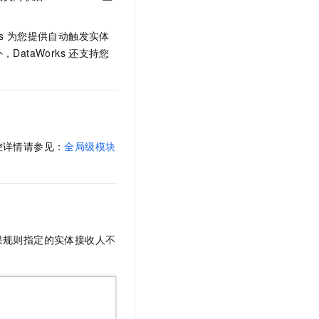
文戏情感细腻自然，动作戏激烈拳拳到肉，实现更强表演能力
支持中英文自由切换，具备更强的噪声鲁棒性
云聚AI 严选权益
SSL 证书
，一键激活高效办公新体验
精选AI产品，从模型到应用全链提效
s
为您提供自动触发实体
堡垒机
taWorks
还支持您
AI 用量加速计划
应用
防火墙
、识别商机，让客服更高效、服务更出色。
新老同享，达量后返
千问办公
主机安全
NEW
的智能体编程平台
一站式AI生产力平台
AI 应用及服务市场
伶鹊
控详情请参见：
全局级模块
企业级人与Agent协作平台，接入和调度多个数字员工
智能客服平台，对话机器人、对话分析、智能外呼
AI 应用
大模型服务平台百炼 - 全妙
大模型
应用创作平台
多模态内容创作工具，已接入 DeepSeek
自然语言处理
果规则指定的实体接收人不
数据标注
机器学习
息提取
与 AI 智能体进行实时音视频通话
从文本、图片、视频中提取结构化的属性信息
构建支持视频理解的 AI 音视频实时通话应用