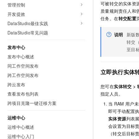
可被转交的实体资
管理控制
质量规则责任人和
开发提效
任务。在
转交配置
DataStudio最佳实践
DataStudio常见问题
说明
新版数
转交
发布中心
至目
发布中心概述
同工作空间发布
立即执行实体
跨工作空间发布
跨云发布
您可在
实体转交
>
查看发布包列表
指定人员。
跨项目克隆一键迁移方案
当
RAM
用户未
即可手动配置
运维中心
实体资源
列表
会设置为目标
运维中心概述
（转交后目标
运维中心入门