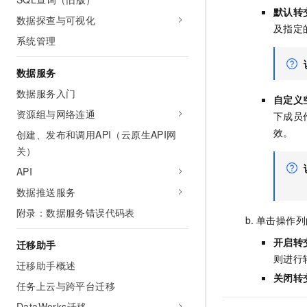
默认转
数据探查与可视化
及指定
系统管理
数据服务
数据服务入门
自定义
资源组与网络连通
下成员
效。
创建、发布和调用API（云原生API网
关）
API
数据推送服务
附录：数据服务错误代码表
单击操作列
开启转
迁移助手
则进行
迁移助手概述
关闭转
任务上云与跨平台迁移
DataWorks迁移