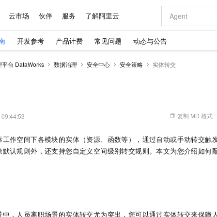
云市场
伙伴
服务
了解阿里云
南
开发参考
产品计费
常见问题
动态与公告
AI 特惠
数据与 API
成为产品伙伴
企业增值服务
最佳实践
价格计算器
AI 场景体
基础软件
产品伙伴合
阿里云认证
市场活动
配置报价
大模型
台 DataWorks
数据治理
安全中心
安全策略
实体转交
自助选配和估算价格
步到位
域名与网站
智启 AI 普惠权益
产品生态集成认证中心
企业支持计划
云上春晚
Qwen Audio：打造专属 AI 语音助手
千问官方 MaaS 平台，为开发者和 Agent 而生，新用户赠送 1 亿 + tokens 额度
云服务器 EC
一句话生成原生
AI Coding
阿里云Maa
2026 阿里云
为企业打
数据集
Windows
大模型认证
模型
NEW
NEW
格式还原
值低价云产品抢先购
提供智能易用的域名与建站服务
至高享 1亿+免费 tokens，加速 Al 应用落地
Qwen-Audio-3.0-Realtime 端到端实时语音角色扮演
安全可靠、弹
输入一句话想法,
智能编程，一键
产品生态伙伴
专家技术服务
云上奥运之旅
弹性计算合作
阿里云中企出
手机三要素
宝塔 Linux
全部认证
价格优势
开源旗舰模型
对象存储 OSS
即刻拥有 DeepSeek-V4-Pro
阿里云 OPC 创新助力计划
云数据库 RD
一键部署幻兽
AI 电商营销
产品生态伙伴工作台
企业增值服务台
云栖战略参考
云存储合作计
云栖大会
身份实名认证
CentOS
训练营
推动算力普惠，释放技术红利
的大模型服务
最高返9万
真正可用的 1M 上下文,一次完成代码全链路开发
轻松解锁专属 DeepSeek-V4-Pro
至高百万元 Token 补贴，加速一人公司成长
稳定、安全、高性价比、高性能的云存储服务
一键购买专属
从图文生成到
复制 MD 格式
 09:44:53
云上的中国
数据库合作计
活动全景
短信
Docker
图片和
自进化智能体
人工智能平台 PAI
5 分钟轻松部署专属 QwenPaw
Token Plan 模型订阅计划
Qoder
高效搭建 AI
AI 广告创作
企业成长
大模型
NEW
HOT
信息公告
标工作空间下各模块的实体（资源、函数等），通过自动或手动转交触
看见新力量
云网络合作计
OCR 文字识别
JAVA
级电脑
越聪明
证享300元代金券
一站式AI开发、训练和推理服务
Qwen3.8-Max 首发尝鲜，限时加量 10 倍，夜间低至2折
从聊天伙伴进化为能主动干活的本地数字员工
面向真实软件
图文、视频一
Kimi-K3
HappyHors
除默认规则外，还支持您自定义空间级别转交规则。本文为您介绍如何
NEW
魔搭 Mode
loud
服务实践
官网公告
Kimi 最新旗舰模型，长程编程与推理利器
让文字生成流
金融模力时刻
Salesforce O
版
。
发票查验
全能环境
Qoder CN
Claude Code + GStack 打造工程团队
千问办公，限时限量积分加倍
云原生数据库 P
低代码高效构
AI 建站
NEW
作计划
计划
创新中心
魔搭 ModelSc
健康状态
让AI从“聊天伙伴”进化为能干活的“数字员工”
覆盖公网/内网、递归/权威、移动APP等全场景解析服务
安装技能 GStack，拥有专属 AI 工程团队
你的AI工作搭子，覆盖日常办公高频场景
基于千问大模型等，支持代码智能生成、研发智能问答
0 代码专业建
客户案例
天气预报查询
操作系统
Deepseek-v4-pro
HappyHors
态合作计划
态智能体模型
旗舰 MoE 大模型，百万上下文与顶尖推理能力
图生视频，流
Compute
同享
容器服务 Kubernetes 版 ACK
万小智 AI 建站低至 15元/月
云防火墙
AI 短剧/漫剧
快递物流查询
WordPress
成为服务伙
高校合作
式云数据仓库
点，立即开启云上创新
提供一站式管理容器应用的 K8s 服务
送.CN域名，送备案服务码
云原生的云上
AI助力短剧
GLM-5.2
Wan2.7-T
景中，人员离职场景的实体转交尤为突出，您可以通过实体转交来保障
Ubuntu