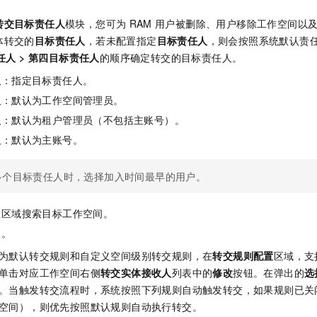
转交目标责任人
模块，您可为
RAM
用户被删除、用户移除工作空间以
体转交的
目标责任人
，若未配置指定
目标责任人
，则会按照系统默认责
任人
>
第四目标责任人
的顺序确定转交的目标责任人。
人
：指定目标责任人。
人
：默认为工作空间管理员。
人
：默认为租户管理员（不包括主账号）。
人
：默认为主账号。
多个目标责任人时，选择加入时间最早的用户。
置区域搜索目标工作空间。
人。
为默认转交规则和自定义空间级别转交规则，在
转交规则配置
区域，支
单击对应工作空间右侧
转交实体接收人
列表中的
修改
按钮。在弹出的
选
。当触发转交流程时，系统按照下列规则自动触发转交，如果规则已关
空间），则优先按照默认规则自动执行转交。