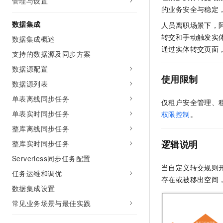
管理与设置
AI 产品 免费试用
网络
的业务安全与稳定
安全
云开发大赛
Tableau 订阅
1亿+ 大模型 tokens 和 
数据集成
人员离职场景下，阿
可观测
入门学习赛
中间件
AI空中课堂在线直播课
转交和手动触发实体
数据集成概述
140+云产品 免费试用
大模型服务
上云与迁云
通过实体转交页面
产品新客免费试用，最长1
数据库
支持的数据源及同步方案
生态解决方案
千问AI平台-Token Plan
数据源配置
企业出海
大模型ACA认证体验
大数据计算
使用限制
助力企业全员 AI 认知与能
行业生态解决方案
数据源列表
政企业务
媒体服务
千问AI平台-模型体验
单表离线同步任务
开发者生态解决方案
仅租户安全管理、
在线体验全尺寸、多种模态
企业服务与云通信
单表实时同步任务
权限控制
。
AI 开发和 AI 应用解决
Happy 系列大模型
整库离线同步任务
域名与网站
逻辑说明
整库实时同步任务
终端用户计算
Serverless同步任务配置
当自定义转交规则
Serverless
任务运维和调优
大模型解决方案
存在或被移出空间
数据集成设置
开发工具
快速部署 Dify，高效搭建 
常见业务场景与最佳实践
迁移与运维管理