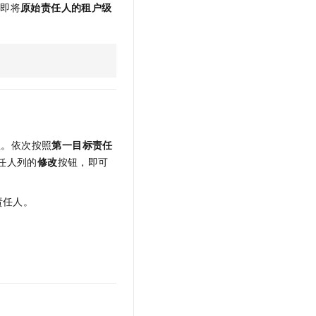
立即将
原始责任人
的租户级
程。依次按照
第一目标责任
任人列的
修改
按钮，即可
责任人。