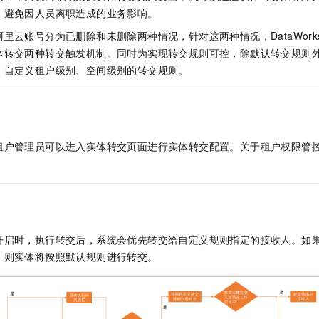
服务生态伙伴
视觉 Coding、空间感知、多模态思考等全面升级
1M上下文，专为长程任务能力而生
云工开物
企业应用
Night Plan 支持 Qwen 3.8-Max
AI 办公
NEW
，避免因人员离职造成的业务影响。
Red Hat
30+ 款产品免费体验
夜间 5 折，Qwen/Meoo/TokenPlan 客户专享
AI智能应用
科研合作
里云账号分为已删除和未删除两种情况，针对这两种情况，DataWork
ERP
堂（旗舰版）
SUSE
转交两种转交触发机制。同时为实现转交规则可控，除默认转交规则外，Da
智能客服
AI 应用构建
大模型原生
CRM
，自定义租户级别、空间级别的转交规则。
2个月
自动承接线索
建站小程序
Qoder
大模型服务平台百炼-应用模版
OA 办公系统
HOT
NEW
面向真实软件
个人版上线、团队版降价；千问3.8-Max首发发尝鲜
丰富多元化的应用模版和解决方案
力提升
财税管理
模板建站
万有无界
大模型服务平台百炼-智能体
400电话
定制建站
租户管理员可以进入实体转交页面进行实体转交配置。关于租户权限管
的模型效果
灵活可视化地构建企业级 Agent
方案
广告营销
模板小程序
秒悟
人工智能平台 PAI
定制小程序
云端极速 AI 
新一代 AI 视频生成模型，深度适配广告营销等场景
AI Native 的算法工程平台，一站式完成建模、训练、推理服务部署
APP 开发
开启时，执行转交后，系统会优先转交给自定义规则指定的接收人。如
建站系统
，则实体将按照默认规则进行转交。
AI 应用
10分钟微调：让0.6B模型媲美235B模型
多模态数据信
依托云原生高可用架构,实现Dify私有化部署
用1%尺寸在特定领域达到大模型90%以上效果