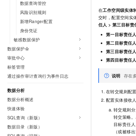
数据查询管控
在
工作空间级实体
风险识别规则
交时，配置空间实
新增Ranger配置
任人
>
第三目标责
身份凭证
第一目标责任
敏感数据保护
第二目标责任
数据保护伞
第三目标责任
审批中心
第四目标责任
标签管理
说明
存在
通过操作审计查询行为事件日志
数据分析
在转交规则配
数据分析概述
配置实体接收
快速体验
转交规则分
转交策略。
SQL查询（新版）
目标责任人
数据目录（新版）
（或被移出
SQL查询（旧版）