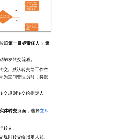
t.diy 一步搞定创意建站
构建大模型应用的安全防护体系
通过自然语言交互简化开发流程,全栈开发支持
通过阿里云安全产品对 AI 应用进行安全防护
按照
第一目标责任人
>
第
动触发转交流程。
转交。默认转交给工作空
号为空间管理员时，将默
转交规则转交给指定人
实体转交
页面，选择
立即
行转交。
交规则转交给指定人员。