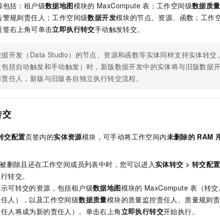
源包括：租户级
数据地图
模块的
MaxCompute
表；工作空间级
数据质
告警规则责任人；工作空间级
数据开发
模块的节点、资源、函数；工作
页签右上角可单击
立即执行转交
手动触发转交。
据开发（Data Studio）的节点、资源和函数等实体同样支持实体转
（包括自动触发和手动触发）时，新版数据开发中的实体将与旧版数据
标责任人，新版与旧版各自独立执行转交流程。
转交
转交配置
页签内的
实体资源
模块，可手动将工作空间内
未删除的
RAM
被删除且还在工作空间成员列表中时，您可以进入
实体转交
>
转交配
执行转交。
展示可转交的资源，包括租户级
数据地图
模块的
MaxCompute
表（转交
责任人），以及工作空间级
数据质量
模块的质量监控责任人、质量规则
责任人将成为新的责任人）。单击右上角
立即执行转交
开始执行。