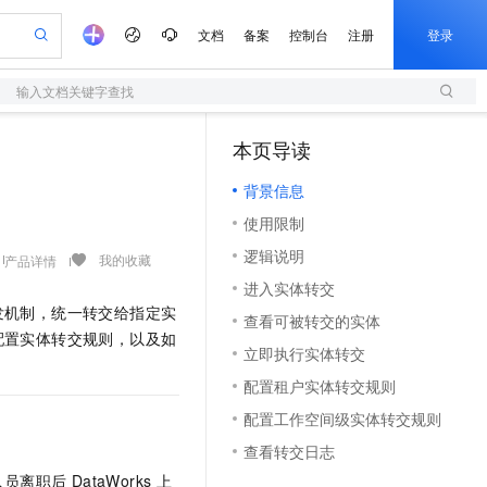
文档
备案
控制台
注册
登录
输入文档关键字查找
验
作计划
器
AI 活动
专业服务
服务伙伴合作计划
开发者社区
加入我们
服务平台百炼
阿里云 OPC 创新助力计划
本页导读
（1）
一站式生成采购清单，支持单品或批量购买
S
可编辑精美 PPT 文稿
S产品伙伴计划（繁花）
峰会
造的大模型服务与应用开发平台
轻量应用服务器
Agency Agents：拥有专属领域专家
AI 生产力先锋
Al MaaS 服务伙伴赋能合作
域名
博文
Careers
至高可申请百万元
背景信息
性可伸缩的云计算服务
 轻松生成专业的 PPT
开启高性价比 AI 编程新体验
先锋实践拓展 AI 生产力的边界
快速构建应用程序和网站，即刻迈出上云第一步
多领域专家智能体,一键组建 AI 虚拟交付团队
Token 补贴，五大权
计划
海大会
伙伴信用分合作计划
商标
问答
社会招聘
使用限制
益加速 OPC 成功
S
帕鲁游戏服务器
数字证书管理服务（原SSL证书）
HappyHorse 打造一站式影视创作平台
飞天发布时刻
HOT
划
备案
电子书
校园招聘
逻辑说明
联机服务器，轻松开启游戏
视频创作，一键激活电商全链路生产力
全托管，含MySQL、PostgreSQL、SQL Server、MariaDB多引擎
实现全站HTTPS，呈现可信的WEB访问
所见，即是所愿
可视化编排打通从文字构思到成片全链路闭环
我的收藏
产品详情
更多支持
划
公司注册
镜像站
进入实体转交
视频生成
语音识别与合成
 智能体与工作流应用
短信服务
漫剧工坊：一站式动画创作平台
AI 实训营
发机制，统一转交给指定实
合作伙伴培训与认证
查看可被转交的实体
划
上云迁移
的智能体编程平台
站生成，高效打造优质广告素材
通过阿里云百炼高效搭建AI应用,助力高效开发
快速生产连贯的高质量长漫剧
从基础到进阶，Agent 创客手把手教你
国内短信简单易用，安全可靠，秒级触达，全球覆盖200+国家和地区。
e-1.1-T2V
Qwen3-TTS-Flash
配置实体转交规则，以及如
lScope
我要反馈
查询合作伙伴
立即执行实体转交
畅细腻的高质量视频
离线语音合成大模型，多语言方言自适应，低延迟高稳定
n Alibaba Cloud ISV 合作
代维服务
olarDB
建企业门户网站
大数据开发治理平台 DataWorks
10 分钟搭建微信、支付宝小程序
配置租户实体转交规则
创新加速
ope
登录合作伙伴管理后台
我要建议
站，无忧落地极速上线
以可视化方式快速构建移动和 PC 门户网站
100%兼容MySQL、PostgreSQL，兼容Oracle，支持集中和分布式
高效部署网站，快速应用到小程序
Data Agent 驱动的一站式 Data+AI 开发治理平台
e-1.1-I2V
Cosyvoice-V3-Flash
配置工作空间级实体转交规则
安全
畅自然，细节丰富
高表现力语音合成大模型，语音克隆听感自然
我要投诉
上云场景组合购
伴
查看转交日志
边界网络安全防护产品
漫剧创作，剧本、分镜、视频高效生成
覆盖90%+业务场景，专享组合折扣价
2V
VPN
Fun-ASR
人员离职后
DataWorks
上