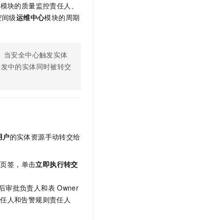
量
模块的质量监控责任人、
空间级
运维中心
模块的周期
交。当安全中心触发实体
开发中的实体同时被转交
用户
的实体资源手动转交给
置
页签，单击
立即执行转交
后审批负责人和表
Owner
责任人和告警规则责任人