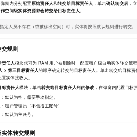
交
弹窗内分别配置
原始责任人
和
转交给目标责任人
，单击
确认转交
后，
工作空间级实体资源都会转交给目标责任人
。
指定人员不存在（或被移出空间）时，实体将按照默认规则进行转交。
转交规则
标责任人
模块您可为
RAM
用户被删除时，配置租户级自动实体转交流
人
>
第三目标责任人
的顺序确定转交的目标责任人。单击转交给目标责
配置实体接收人。
目标责任人
模块，单击
转交给目标责任人
列的
修改
，在弹窗内配置目标
人
：默认为空，需要手动指定。
人
：租户管理员（不包括主账号）
人
：默认为主账号。
级实体转交规则