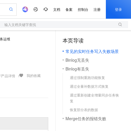
文档
备案
控制台
注册
登录
输入文档关键字查找
验
作计划
器
AI 活动
专业服务
服务伙伴合作计划
开发者社区
加入我们
服务平台百炼
阿里云 OPC 创新助力计划
务运维
本页导读
（1）
一站式生成采购清单，支持单品或批量购买
S
io：打造专属 AI 语音助手
S产品伙伴计划（繁花）
峰会
造的大模型服务与应用开发平台
轻量应用服务器
一句话生成原生可编辑精美 PPT 文稿
AI 生产力先锋
Al MaaS 服务伙伴赋能合作
域名
博文
Careers
至高可申请百万元
常见的实时任务写入失败场景
性可伸缩的云计算服务
开启高性价比 AI 编程新体验
Qwen-Audio-3.0-Realtime 端到端实时语音角色扮演
输入一句话想法, 轻松生成专业的 PPT
先锋实践拓展 AI 生产力的边界
快速构建应用程序和网站，即刻迈出上云第一步
Token 补贴，五大权
计划
海大会
伙伴信用分合作计划
商标
问答
社会招聘
Binlog无丢失
益加速 OPC 成功
S
eek-V4-Pro
数字证书管理服务（原SSL证书）
一键部署幻兽帕鲁游戏服务器
飞天发布时刻
HOT
划
备案
电子书
校园招聘
Binlog有丢失
pSeek-V4-Pro
视频创作，一键激活电商全链路生产力
全托管，含MySQL、PostgreSQL、SQL Server、MariaDB多引擎
实现全站HTTPS，呈现可信的WEB访问
一键购买专属联机服务器，轻松开启游戏
所见，即是所愿
更多支持
我的收藏
产品详情
划
公司注册
镜像站
通过强制重跑功能恢复
视频生成
语音识别与合成
专属 QwenPaw
短信服务
漫剧工坊：一站式动画创作平台
AI 实训营
HOT
合作伙伴培训与认证
通过全量补数据方式恢复
划
上云迁移
的智能体编程平台
站生成，高效打造优质广告素材
从聊天伙伴进化为能主动干活的本地数字员工
快速生产连贯的高质量长漫剧
从基础到进阶，Agent 创客手把手教你
国内短信简单易用，安全可靠，秒级触达，全球覆盖200+国家和地区。
e-1.1-T2V
Qwen3-TTS-Flash
lScope
我要反馈
查询合作伙伴
通过重新创建全增量同步任务恢
畅细腻的高质量视频
离线语音合成大模型，多语言方言自适应，低延迟高稳定
n Alibaba Cloud ISV 合作
代维服务
olarDB
建企业门户网站
大数据开发治理平台 DataWorks
10 分钟搭建微信、支付宝小程序
复
创新加速
ope
登录合作伙伴管理后台
我要建议
站，无忧落地极速上线
以可视化方式快速构建移动和 PC 门户网站
100%兼容MySQL、PostgreSQL，兼容Oracle，支持集中和分布式
高效部署网站，快速应用到小程序
Data Agent 驱动的一站式 Data+AI 开发治理平台
e-1.1-I2V
Cosyvoice-V3-Flash
恢复部分表的数据
安全
畅自然，细节丰富
高表现力语音合成大模型，语音克隆听感自然
我要投诉
上云场景组合购
Merge任务的报错失败
伴
边界网络安全防护产品
漫剧创作，剧本、分镜、视频高效生成
覆盖90%+业务场景，专享组合折扣价
2V
VPN
Fun-ASR