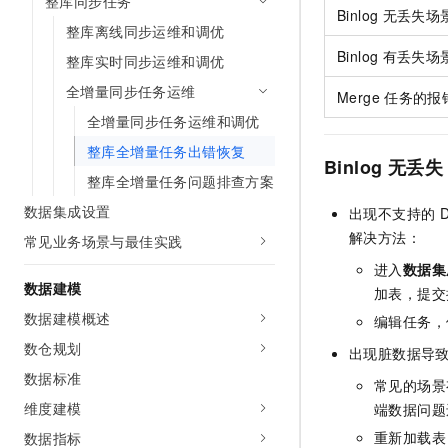
整库同步任务
Binlog
无丢失场
AI 产品 免费试用
网络
安全
云开发大赛
整库离线同步运维和调优
Tableau 订阅
1亿+ 大模型 tokens 和 
Binlog
有丢失场
可观测
入门学习赛
整库实时同步运维和调优
中间件
AI空中课堂在线直播课
140+云产品 免费试用
大模型服务
全增量同步任务运维
Merge
任务的报
上云与迁云
产品新客免费试用，最长1
数据库
全增量同步任务运维和调优
生态解决方案
千问AI平台-Token Plan
企业出海
大模型ACA认证体验
大数据计算
整库全增量任务出错恢复
助力企业全员 AI 认知与能
Binlog
无丢失
行业生态解决方案
政企业务
整库全增量任务问题排查方案
媒体服务
千问AI平台-模型体验
开发者生态解决方案
数据集成设置
出现不支持的
在线体验全尺寸、多种模态
企业服务与云通信
解决方法：
AI 开发和 AI 应用解决
常见业务场景与最佳实践
Happy 系列大模型
域名与网站
进入
数据集
数据建模
加表，提交
终端用户计算
数据建模概述
编辑任务，
Serverless
数仓规划
大模型解决方案
出现脏数据导
数据标准
常见的场景
开发工具
快速部署 Dify，高效搭建 
维度建模
端数据问题
迁移与运维管理
重新加载表
数据指标