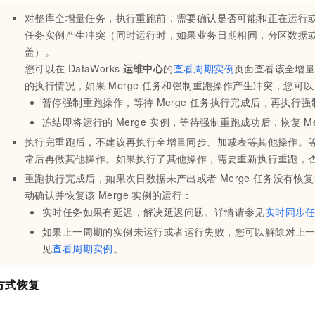
对整库全增量任务，执行重跑前，需要确认是否可能和正在运行
任务实例产生冲突（同时运行时，如果业务日期相同，分区数据
盖）。
您可以在
DataWorks
运维中心
的
查看周期实例
页面查看该全增
的执行情况，如果
Merge
任务和强制重跑操作产生冲突，您可以
暂停强制重跑操作，等待
Merge
任务执行完成后，再执行强
冻结即将运行的
Merge
实例，等待强制重跑成功后，恢复
M
执行完重跑后，不建议再执行全增量同步、加减表等其他操作。
常后再做其他操作。如果执行了其他操作，需要重新执行重跑，
重跑执行完成后，如果次日数据未产出或者
Merge
任务没有恢复
动确认并恢复该
Merge
实例的运行：
实时任务如果有延迟，解决延迟问题。详情请参见
实时同步
如果上一周期的实例未运行或者运行失败，您可以解除对上
见
查看周期实例
。
方式恢复