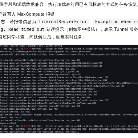
一个 AI 助手
即刻拥有 DeepSeek-R1 满血版
超强辅助，Bol
保字段和源端数据兼容，执行加载表前用已有目标表的方式将任务恢复
在企业官网、通讯软件中为客户提供 AI 客服
多种方案随心选，轻松解锁专属 DeepSeek
导致写入
MaxCompute
报错
日志，若报错信息为
、
InternalServerError
Exception when c
错误提示（例如图中报错），表示
Tunnel
服
sg: Read timed out
值班同学排查，问题解决后，重启实时任务。