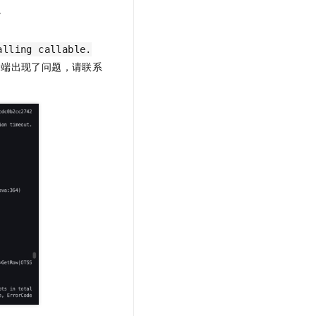
t.diy 一步搞定创意建站
构建大模型应用的安全防护体系
。
通过自然语言交互简化开发流程,全栈开发支持
通过阿里云安全产品对 AI 应用进行安全防护
alling callable.
务端出现了问题，请联系