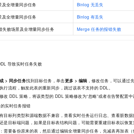
服务生态伙伴
视觉 Coding、空间感知、多模态思考等全面升级
1M上下文，专为长程任务能力而生
云工开物
企业应用
景及全增量同步任务
Binlog
无丢失
Night Plan 支持 Qwen 3.8-Max
AI 办公
NEW
Red Hat
30+ 款产品免费体验
夜间 5 折，Qwen/Meoo/TokenPlan 客户专享
AI智能应用
科研合作
景及全增量同步任务
Binlog
有丢失
ERP
堂（旗舰版）
SUSE
智能客服
AI 应用构建
大模型原生
CRM
错失败场景及全增量同步任务
Merge
任务的报错失败
2个月
自动承接线索
建站小程序
Qoder
大模型服务平台百炼-应用模版
OA 办公系统
HOT
NEW
面向真实软件
个人版上线、团队版降价；千问3.8-Max首发发尝鲜
丰富多元化的应用模版和解决方案
力提升
财税管理
模板建站
万有无界
大模型服务平台百炼-智能体
400电话
定制建站
DDL
导致实时任务失败
的模型效果
灵活可视化地构建企业级 Agent
方案
广告营销
模板小程序
秒悟
人工智能平台 PAI
成
>
同步任务
找到目标任务，单击
更多
>
编辑
，修改任务，可以通过
定制小程序
云端极速 AI 
新一代 AI 视频生成模型，深度适配广告营销等场景
AI Native 的算法工程平台，一站式完成建模、训练、推理服务部署
执行流程，触发此表的重新同步，跳过该表不支持的
DDL。
APP 开发
修改
DDL
策略，将该类型的
DDL
策略修改为“忽略”或者在告警配置中
建站系统
致的实时任务报错
有目标列类型和源端数据不兼容，查看实时任务运行日志、查看脏数据
AI 应用
10分钟微调：让0.6B模型媲美235B模型
多模态数据信
还是目标端问题，如果是目标表结构问题，可能需要重建目标表以恢复
依托云原生高可用架构,实现Dify私有化部署
用1%尺寸在特定领域达到大模型90%以上效果
：需要备份原来的表，然后通过编辑全增量同步任务，先减表再加表（