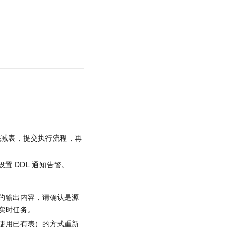
文戏情感细腻自然，动作戏激烈拳拳到肉，实现更强表演能力
支持中英文自由切换，具备更强的噪声鲁棒性
云聚AI 严选权益
SSL 证书
，一键激活高效办公新体验
精选AI产品，从模型到应用全链提效
堡垒机
AI 用量加速计划
应用
防火墙
、识别商机，让客服更高效、服务更出色。
新老同享，达量后返
千问办公
主机安全
NEW
的智能体编程平台
一站式AI生产力平台
AI 应用及服务市场
伶鹊
企业级人与Agent协作平台，接入和调度多个数字员工
智能客服平台，对话机器人、对话分析、智能外呼
AI 应用
大模型服务平台百炼 - 全妙
大模型
先减表，提交执行流程，再
应用创作平台
多模态内容创作工具，已接入 DeepSeek
自然语言处理
设置
DDL
通知告警。
数据标注
机器学习
的输出内容，请确认是源
息提取
与 AI 智能体进行实时音视频通话
实时任务。
从文本、图片、视频中提取结构化的属性信息
构建支持视频理解的 AI 音视频实时通话应用
使用已有表）的方式重新