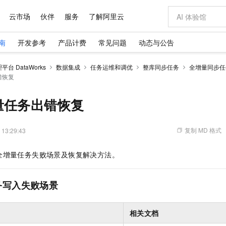
云市场
伙伴
服务
了解阿里云
南
开发参考
产品计费
常见问题
动态与公告
AI 特惠
数据与 API
成为产品伙伴
企业增值服务
最佳实践
价格计算器
AI 场景体
基础软件
产品伙伴合
阿里云认证
市场活动
配置报价
大模型
台 DataWorks
数据集成
任务运维和调优
整库同步任务
全增量同步任
自助选配和估算价格
错恢复
新方式
域名与网站
睿译宝，AI翻译排版一步到位
智启 AI 普惠权益
产品生态集成认证中心
企业支持计划
云上春晚
千问官方 MaaS 平台，为开发者和 Agent 而生，新用户赠送 1 亿 + tokens 额度
云服务器 EC
Qwen Aud
AI Coding
阿里云Maa
2026 阿里云
为企业打
数据集
Windows
大模型认证
模型
NEW
NEW
交付可用成果
值低价云产品抢先购
提供智能易用的域名与建站服务
上传文档即自动完成翻译和格式还原
至高享 1亿+免费 tokens，加速 Al 应用落地
安全可靠、弹
智能编程，一键
产品生态伙伴
专家技术服务
云上奥运之旅
弹性计算合作
阿里云中企出
手机三要素
宝塔 Linux
全部认证
量任务出错恢复
价格优势
有专属领域专家
对象存储 OSS
GLM-5.2：长任务时代开源旗舰模型
阿里云 OPC 创新助力计划
云数据库 RD
即刻拥有 DeepS
AI 电商营销
产品生态伙伴工作台
企业增值服务台
云栖战略参考
云存储合作计
云栖大会
身份实名认证
CentOS
训练营
推动算力普惠，释放技术红利
的大模型服务
最高返9万
多领域专家智能体,一键组建 AI 虚拟交付团队
至高百万元 Token 补贴，加速一人公司成长
稳定、安全、高性价比、高性能的云存储服务
真正可用的 1M 上下文,一次完成代码全链路开发
轻松解锁专属 Dee
从图文生成到
复制 MD 格式
 13:29:43
云上的中国
数据库合作计
活动全景
短信
Docker
图片和
站式影视创作平台
人工智能平台 PAI
Hermes Agent，打造自进化智能体
Token Plan 模型订阅计划
Qoder
5 分钟轻松部署
AI 广告创作
企业成长
大模型
NEW
信息公告
看见新力量
云网络合作计
OCR 文字识别
JAVA
级电脑
证享300元代金券
可视化编排打通从文字构思到成片全链路闭环
一站式AI开发、训练和推理服务
自主进化，持久记忆，越用越聪明
Qwen3.8-Max 首发尝鲜，限时加量 10 倍，夜间低至2折
面向真实软件
图文、视频一
全增量任务失败场景及恢复解决方法。
Kimi-K3
HappyHors
NEW
魔搭 Mode
loud
服务实践
官网公告
Kimi 最新旗舰模型，长程编程与推理利器
让文字生成流
金融模力时刻
Salesforce O
版
发票查验
全能环境
Qoder CN
Claude Code + GStack 打造工程团队
千问办公，限时限量积分加倍
云原生数据库 P
低代码高效构
AI 建站
NEW
作计划
计划
创新中心
魔搭 ModelSc
健康状态
让AI从“聊天伙伴”进化为能干活的“数字员工”
覆盖公网/内网、递归/权威、移动APP等全场景解析服务
安装技能 GStack，拥有专属 AI 工程团队
你的AI工作搭子，覆盖日常办公高频场景
基于千问大模型等，支持代码智能生成、研发智能问答
0 代码专业建
务写入失败场景
客户案例
天气预报查询
操作系统
Deepseek-v4-pro
HappyHors
态合作计划
态智能体模型
旗舰 MoE 大模型，百万上下文与顶尖推理能力
图生视频，流
Compute
同享
容器服务 Kubernetes 版 ACK
万小智 AI 建站低至 15元/月
云防火墙
AI 短剧/漫剧
快递物流查询
WordPress
成为服务伙
高校合作
相关文档
式云数据仓库
点，立即开启云上创新
提供一站式管理容器应用的 K8s 服务
送.CN域名，送备案服务码
云原生的云上
AI助力短剧
GLM-5.2
Wan2.7-T
Ubuntu