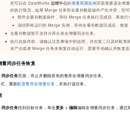
您可以在
DataWorks
运维中心
的
查看周期实例
页面查看该全增
的执行情况，如果
Merge
任务和全量补数据操作产生冲突，您可
暂停全量补数据操作，等待
Merge
任务执行完成后，再执行
冻结即将运行的
Merge
实例，等待全量补数据完成后，恢复
全量补数据暂不支持分库分表全增量同步任务。
执行此操作前，请确认注意事项中的说明，并在第二日及时检查
未产出或者
Merge
任务未恢复自动运行，需要手动确认并恢复该
增量同步任务恢复
>
同步任务
页面，停止并删除原有的整库全增量同步任务。
方式，重新
配置整库全增量任务
，并执行该任务。
据
>
同步任务
找到目标任务，单击
更多
>
编辑
编辑全增量同步任务，通过
。