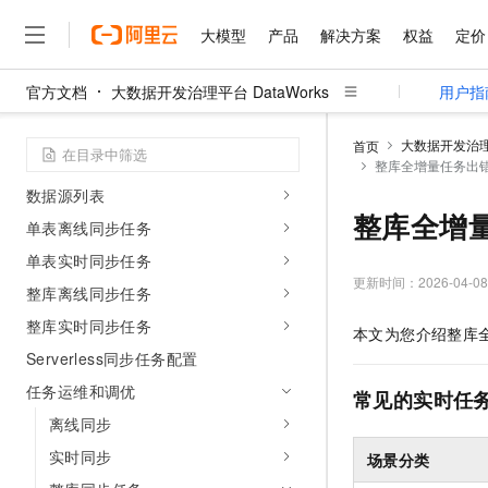
管理与设置
大模型
产品
解决方案
权益
定价
数据集成
官方文档
大数据开发治理平台 DataWorks
用户指
数据集成概述
大模型
产品
解决方案
权益
定价
云市场
伙伴
服务
了解阿里云
精选产品
精选解决方案
普惠上云
产品定价
精选商城
成为销售伙伴
售前咨询
为什么选择阿里云
支持的数据源及同步方案
千问AI平台
大数据开发治理平
首页
了解云产品的定价详情
数据源配置
整库全增量任务出
大模型服务平台百炼
千问办公，解锁你的工作
普惠上云 官方力荐
分销伙伴
在线服务
网站建设
什么是云计算
大
大模型服务与应用平台
企业级Agent产品，直接
云服务器38元/年起，超
数据源列表
咨询伙伴
多端小程序
技术领先
整库全增
云上成本管理
售后服务
单表离线同步任务
千问大模型
Agency Agents：拥
官方推荐返现计划
大模型
大模型
精选产品
精选解决方案
Salesforce 国际版订阅
稳定可靠
管理和优化成本
单表实时同步任务
多元化、高性能、安全可靠
推荐新用户得奖励，单订单
销售伙伴合作计划
自助服务
更新时间：
2026-04-08
友盟天域
安全合规
人工智能与机器学习
AI
文本生成
整库离线同步任务
无影云电脑
HappyHorse 打造一
云工开物
无影生态合作计划
在线服务
整库实时同步任务
观测云
分析师报告
随时随地安全接入的云上超
高校专属算力普惠，学生认
计算
互联网应用开发
本文为您介绍整库
Qwen3.8-Max
HOT
Salesforce On Alibaba C
工单服务
Serverless同步任务配置
智能体时代全能旗舰模型
Tuya 物联网平台阿里云
研究报告与白皮书
云解析DNS
快速拥有专属 OpenClaw
Consulting Partner 合
大数据
容器
免费试用
任务运维和调优
短信专区
常见的实时任
蓝凌 OA
Qwen3.7-Plus
AI 大模型销售与服务生
现代化应用
存储
离线同步
天池大赛
能看、能想、能动手的多模
云原生大数据计算服务 Max
解决方案免费试用 新老
电子合同
实时同步
场景分类
面向分析的企业级SaaS模
最高领取价值200元试用
安全
网络与CDN
AI 算法大赛
Qwen3-VL-Plus
畅捷通